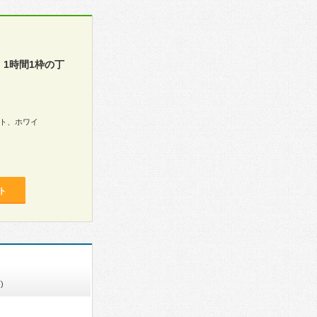
1時間1枠の丁
ト、ホワイ
ト
)