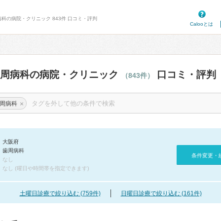
病科の病院・クリニック 843件 口コミ・評判
Calooとは
歯周病科の病院・クリニック
口コミ・評判
（843件）
×
周病科
大阪府
歯周病科
条件変更・
なし
なし (曜日や時間帯を指定できます)
土曜日診療で絞り込む (759件)
日曜日診療で絞り込む (161件)