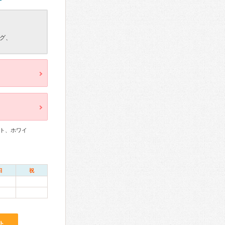
グ、
ト、ホワイ
日
祝
ト