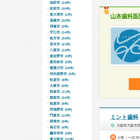
池田市
(14件)
吹田市
(39件)
泉大津市
(1件)
山本歯科医
高槻市
(32件)
貝塚市
(3件)
守口市
(14件)
枚方市
(34件)
茨木市
(21件)
八尾市
(14件)
泉佐野市
(3件)
富田林市
(2件)
寝屋川市
(18件)
河内長野市
(2件)
松原市
(8件)
大東市
(6件)
和泉市
(11件)
箕面市
(24件)
柏原市
(8件)
羽曳野市
(6件)
門真市
(13件)
ミント歯科
摂津市
(9件)
大阪府大阪市
高石市
(4件)
藤井寺市
(9件)
土曜（〜18:3
東大阪市
(32件)