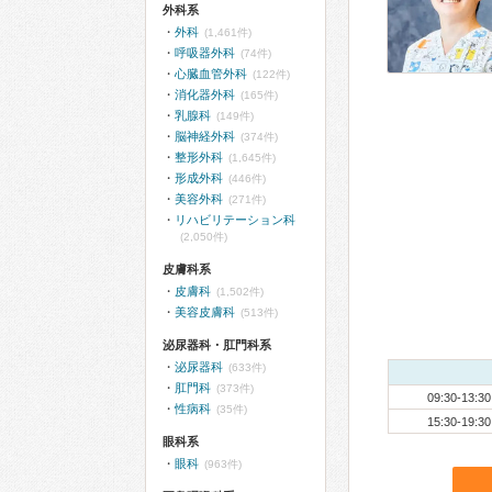
外科系
外科
(1,461件)
呼吸器外科
(74件)
心臓血管外科
(122件)
消化器外科
(165件)
乳腺科
(149件)
脳神経外科
(374件)
整形外科
(1,645件)
形成外科
(446件)
美容外科
(271件)
リハビリテーション科
(2,050件)
皮膚科系
皮膚科
(1,502件)
美容皮膚科
(513件)
泌尿器科・肛門科系
泌尿器科
(633件)
肛門科
(373件)
09:30-13:30
性病科
(35件)
15:30-19:30
眼科系
眼科
(963件)