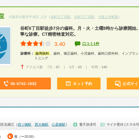
院
大阪府大阪市中央区 上汐（
谷町九丁目駅
、
谷町六丁目駅
、
大阪上本町駅
）
谷町6丁目駅徒歩7分の歯科。月・火・土曜8時から診療開始。
寧な診療。CT精密検査対応。
3.40
口コミ1件
診療科：
歯周病科
、歯科、矯正歯科、小児歯科、歯科口腔外科、インプラン
トニング
アクセス数 7月：
67
| 6月：
43
| 年間：
140
06-6762-1982
ネット予約
公式サイ
西区北堀江（
四ツ橋駅
、
西大橋駅
、
心斎橋駅
）
電子決済可
マイナ受付 (スマホ可
0）
夜（〜20:00）