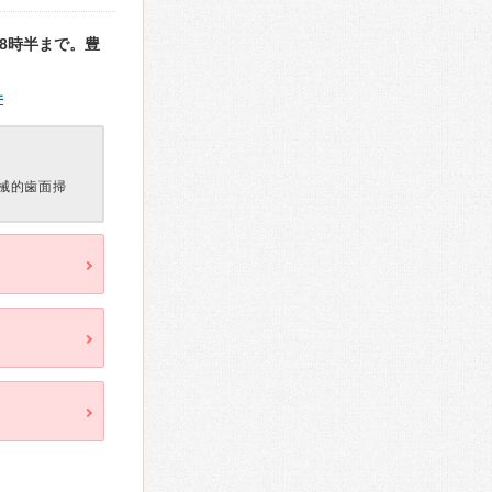
8時半まで。豊
件
械的歯面掃