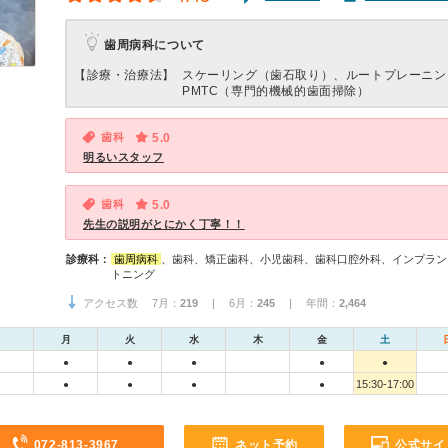
歯周病科について
【診療・治療法】
スケーリング（歯石取り）、ルートプレーニン
PMTC（専門的機械的歯面掃除）
歯科
5.0
明るいスタッフ
歯科
5.0
先生の説明がとにかく丁寧！！
診療科：
歯周病科
、歯科、矯正歯科、小児歯科、歯科口腔外科、インプラン
トニング
アクセス数 7月：
219
| 6月：
245
| 年間：
2,464
月
火
水
木
金
土
●
●
●
●
●
15:30-17:00
●
●
●
●
072-813-3967
ネット予約
公式サイ