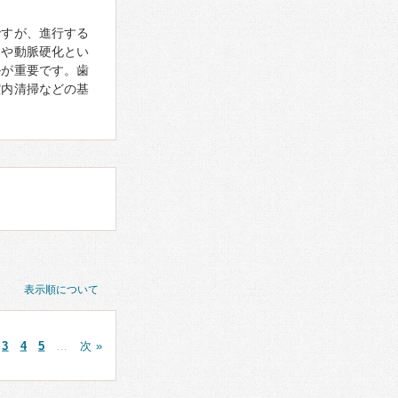
ですが、進行する
病や動脈硬化とい
ルが重要です。歯
腔内清掃などの基
表示順について
3
4
5
…
次 »