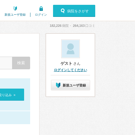
病院をさがす
新規ユーザ登録
ログイン
182,226
病院・
264,163
口コミ
ゲスト
さん
ログインしてください
新規ユーザ登録
絞り込み »