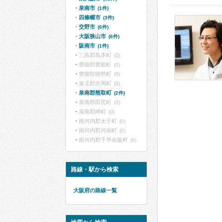
泉南市
(1件)
四條畷市
(3件)
交野市
(6件)
大阪狭山市
(6件)
阪南市
(1件)
三島郡島本町
(0)
豊能郡豊能町
(0)
豊能郡能勢町
(0)
泉北郡忠岡町
(0)
泉南郡熊取町
(2件)
泉南郡田尻町
(0)
泉南郡岬町
(0)
南河内郡太子町
(0)
南河内郡河南町
(0)
南河内郡千早赤阪村
(0)
路線・駅から検索
大阪府の路線一覧