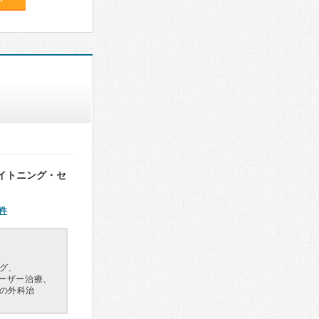
イトニング・セ
件
グ、
レーザー治療、
の外科治