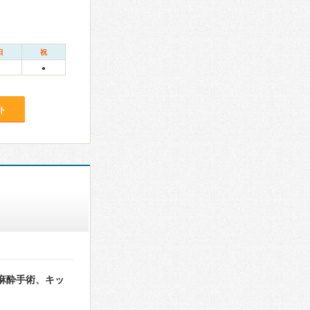
日
祝
●
ト
麻酔手術、キッ