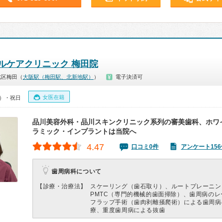
ルケアクリニック 梅田院
北区梅田（
大阪駅（梅田駅、北新地駅）
）
電子決済可
女医在籍
0）・祝日
品川美容外科・品川スキンクリニック系列の審美歯科、ホワ
ラミック・インプラントは当院へ
4.47
口コミ0件
アンケート156
歯周病科について
【診療・治療法】
スケーリング（歯石取り）、ルートプレーニン
PMTC（専門的機械的歯面掃除）、歯周病の
フラップ手術（歯肉剥離掻爬術）による歯周病
療、重度歯周病による抜歯