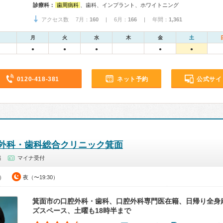
診療科：
歯周病科
、歯科、インプラント、ホワイトニング
アクセス数 7月：
160
| 6月：
166
| 年間：
1,361
月
火
水
木
金
土
●
●
●
●
●
0120-418-381
ネット予約
公式サイ
外科・歯科総合クリニック箕面
稲
マイナ受付
0）
夜（〜19:30）
箕面市の口腔外科・歯科、口腔外科専門医在籍、日帰り全身
ズスペース、土曜も18時半まで