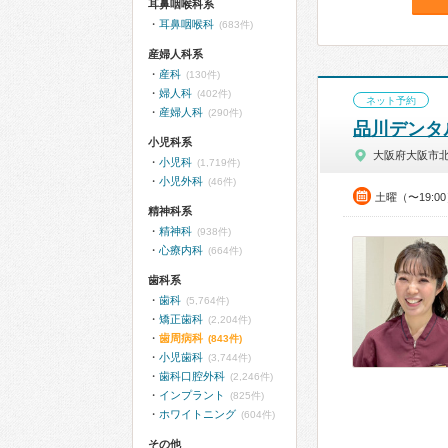
耳鼻咽喉科系
耳鼻咽喉科
(683件)
産婦人科系
産科
(130件)
婦人科
(402件)
ネット予約
産婦人科
(290件)
品川デンタ
小児科系
大阪府大阪市
小児科
(1,719件)
小児外科
(46件)
土曜（〜19:0
精神科系
精神科
(938件)
心療内科
(664件)
歯科系
歯科
(5,764件)
矯正歯科
(2,204件)
歯周病科
(843件)
小児歯科
(3,744件)
歯科口腔外科
(2,246件)
インプラント
(825件)
ホワイトニング
(604件)
その他