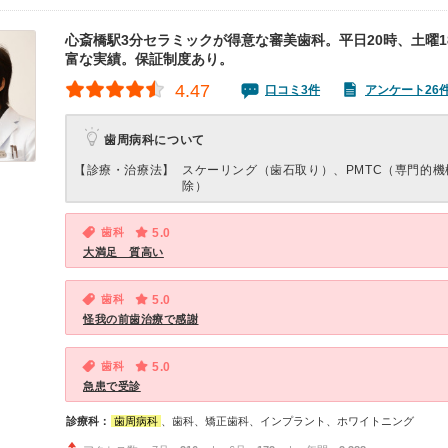
心斎橋駅3分セラミックが得意な審美歯科。平日20時、土曜1
富な実績。保証制度あり。
4.47
口コミ3件
アンケート26
歯周病科について
【診療・治療法】
スケーリング（歯石取り）、PMTC（専門的機
除）
歯科
5.0
大満足 質高い
歯科
5.0
怪我の前歯治療で感謝
歯科
5.0
急患で受診
診療科：
歯周病科
、歯科、矯正歯科、インプラント、ホワイトニング