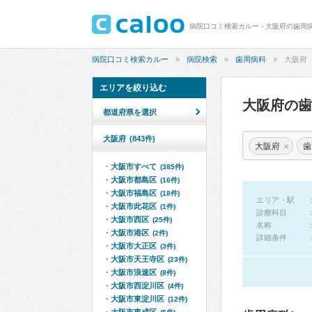
病院口コミ検索カルー - 大阪府の歯周
病院口コミ検索カルー
病院検索
歯周病科
大阪府
エリアを絞り込む
大阪府の
都道府県を選択
大阪府
(843件)
×
大阪府
歯
大阪市すべて
(385件)
大阪市都島区
(16件)
大阪市福島区
(18件)
エリア・駅
大阪市此花区
(1件)
診療科目
大阪市西区
(25件)
名称
大阪市港区
(2件)
詳細条件
大阪市大正区
(3件)
大阪市天王寺区
(23件)
大阪市浪速区
(8件)
大阪市西淀川区
(4件)
大阪市東淀川区
(12件)