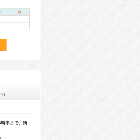
日
祝
可)
3時半まで。矯
件