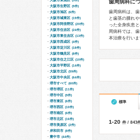
大阪市東成区
(5件)
歯周病科に
大阪市生野区
(9件)
歯周病科は、歯
大阪市旭区
(6件)
と歯茎の腫れや
大阪市城東区
(19件)
大阪市阿倍野区
(20件)
った全身疾患と
大阪市住吉区
(24件)
周病科では、歯
大阪市東住吉区
(13件)
本治療を行いま
大阪市西成区
(4件)
大阪市淀川区
(18件)
大阪市鶴見区
(8件)
大阪市住之江区
(10件)
大阪市平野区
(14件)
大阪市北区
(59件)
大阪市中央区
(64件)
堺市すべて
(60件)
堺市堺区
(11件)
堺市中区
(9件)
堺市東区
(6件)
標準
堺市西区
(10件)
堺市南区
(6件)
堺市北区
(16件)
1-20
件 / 84
堺市美原区
(2件)
岸和田市
(8件)
豊中市
(44件)