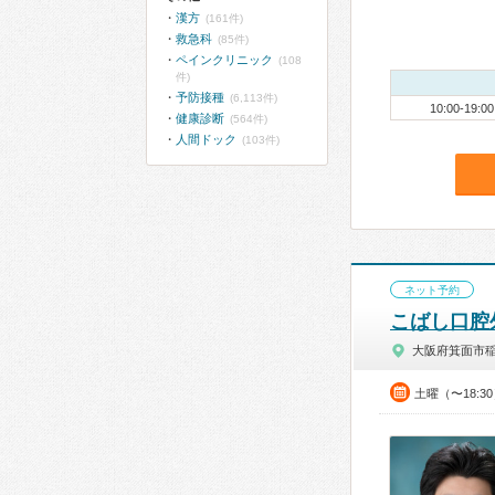
漢方
(161件)
救急科
(85件)
ペインクリニック
(108
件)
予防接種
(6,113件)
10:00-19:00
健康診断
(564件)
人間ドック
(103件)
ネット予約
こばし口腔
大阪府箕面市
土曜（〜18:3