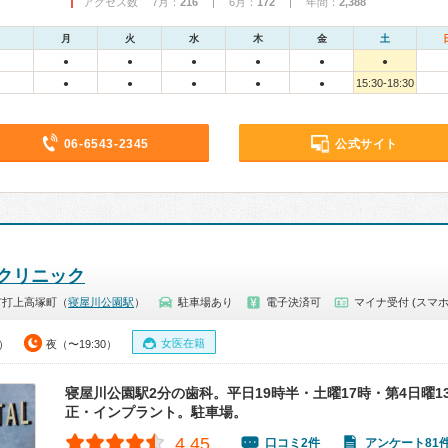
アクセス数 7月：
216
| 6月：
172
| 年間：
2,388
月
火
水
木
金
土
●
●
●
●
●
●
15:30-18:30
●
●
●
●
●
06-6543-2345
公式サイト
クリニック
市打上高塚町（
寝屋川公園駅
）
駐車場あり
電子決済可
マイナ受付 (スマホ
女医在籍
0）
夜（〜19:30）
寝屋川公園駅2分の歯科。平日19時半・土曜17時・第4日曜1
正・インプラント。駐車場。
4.45
口コミ2件
アンケート81