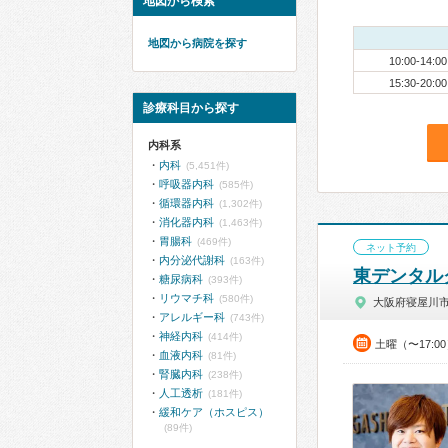
地図から検索
地図から病院を探す
10:00-14:00
15:30-20:00
診療科目から探す
内科系
内科
(5,451件)
呼吸器内科
(585件)
循環器内科
(1,302件)
消化器内科
(1,463件)
胃腸科
(469件)
ネット予約
内分泌代謝科
(163件)
東デンタル
糖尿病科
(393件)
リウマチ科
(580件)
大阪府寝屋川
アレルギー科
(743件)
神経内科
(414件)
土曜（〜17:0
血液内科
(81件)
腎臓内科
(238件)
人工透析
(181件)
緩和ケア（ホスピス）
(89件)