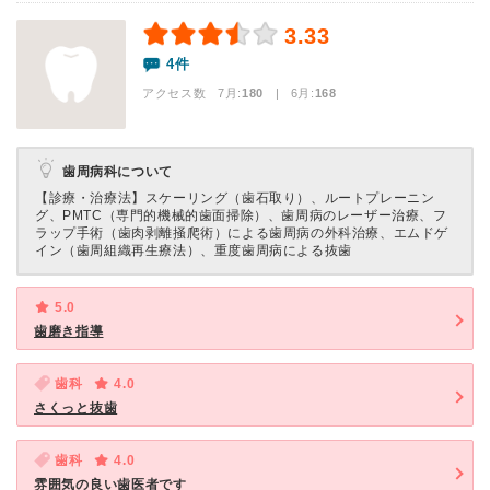
3.33
4件
アクセス数 7月:
180
| 6月:
168
歯周病科について
【診療・治療法】
スケーリング（歯石取り）、ルートプレーニン
グ、PMTC（専門的機械的歯面掃除）、歯周病のレーザー治療、フ
ラップ手術（歯肉剥離掻爬術）による歯周病の外科治療、エムドゲ
イン（歯周組織再生療法）、重度歯周病による抜歯
5.0
歯磨き指導
歯科
4.0
さくっと抜歯
歯科
4.0
雰囲気の良い歯医者です