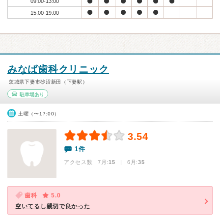
09:00-13:00
15:00-19:00
みなば歯科クリニック
茨城県下妻市砂沼新田（下妻駅）
駐車場あり
土曜（〜17:00）
3.54
1件
アクセス数 7月:
15
| 6月:
35
歯科
5.0
空いてるし親切で良かった