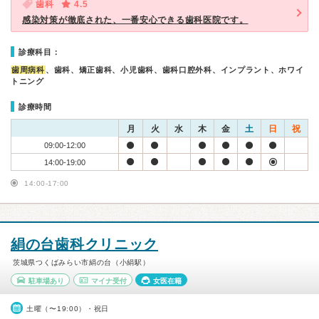
歯科
4.5
感染対策が徹底された、一番安心できる歯科医院です。
診療科目：
歯周病科
、歯科、矯正歯科、小児歯科、歯科口腔外科、インプラント、ホワイ
トニング
診療時間
月
火
水
木
金
土
日
祝
09:00-12:00
14:00-19:00
14:00-17:00
絹の台歯科クリニック
茨城県つくばみらい市絹の台（小絹駅）
駐車場あり
マイナ受付
女医在籍
土曜（〜19:00）・祝日