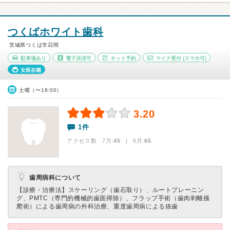
つくばホワイト歯科
茨城県つくば市苅間
駐車場あり
電子決済可
ネット予約
マイナ受付
(スマホ可)
女医在籍
土曜（〜18:00）
3.20
1件
アクセス数 7月:
45
| 6月:
65
歯周病科について
【診療・治療法】
スケーリング（歯石取り）、ルートプレーニン
グ、PMTC（専門的機械的歯面掃除）、フラップ手術（歯肉剥離掻
爬術）による歯周病の外科治療、重度歯周病による抜歯