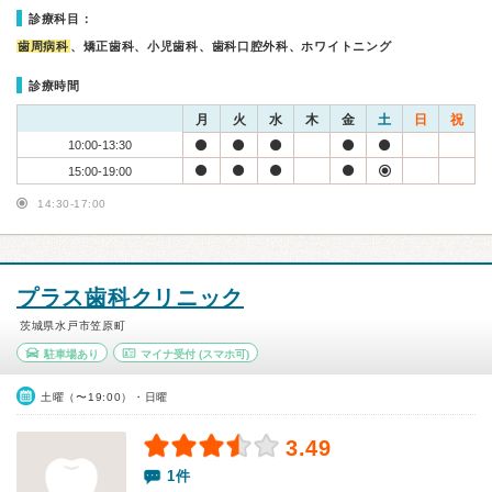
診療科目：
歯周病科
、矯正歯科、小児歯科、歯科口腔外科、ホワイトニング
診療時間
月
火
水
木
金
土
日
祝
10:00-13:30
15:00-19:00
14:30-17:00
プラス歯科クリニック
茨城県水戸市笠原町
駐車場あり
マイナ受付
(スマホ可)
土曜（〜19:00）・日曜
3.49
1件