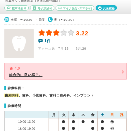
茨城県つくば市島名（万博記念公園駅）
駐車場あり
電子決済可
マイナ受付
(スマホ可)
女医在籍
土曜（〜19:20）・日曜
夜（〜19:20）
3.22
1件
アクセス数 7月:
16
| 6月:
20
4.0
総合的に良い感じ。
診療科目：
歯周病科
、歯科、小児歯科、歯科口腔外科、インプラント
診療時間
月
火
水
木
金
土
日
祝
10:00-13:20
16:00-19:20