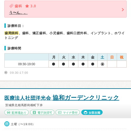
歯科
3.0
う〜ん、、
診療科目：
歯周病科
、歯科、矯正歯科、小児歯科、歯科口腔外科、インプラント、ホワイ
トニング
診療時間
月
火
水
木
金
土
日
祝
09:30-19:00
09:30-17:00
協和ガーデンクリニック
医療法人社団洋光会
茨城県北相馬郡利根町下井
駐車場あり
電子決済可
マイナ受付
女医在籍
土曜（〜19:00）