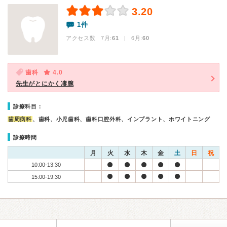
3.20
1件
アクセス数 7月:
61
| 6月:
60
歯科
4.0
先生がとにかく凄腕
診療科目：
歯周病科
、歯科、小児歯科、歯科口腔外科、インプラント、ホワイトニング
診療時間
月
火
水
木
金
土
日
祝
10:00-13:30
15:00-19:30