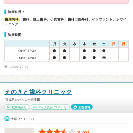
診療科目：
歯周病科
、歯科、矯正歯科、小児歯科、歯科口腔外科、インプラント、ホワイ
トニング
診療時間
月
火
水
木
金
土
日
祝
09:00-12:30
14:00-18:00
14:00-17:00
えのきと歯科クリニック
茨城県ひたちなか市津田
駐車場あり
マイナ受付
(スマホ可)
女医在籍
土曜（〜19:00）
3.30