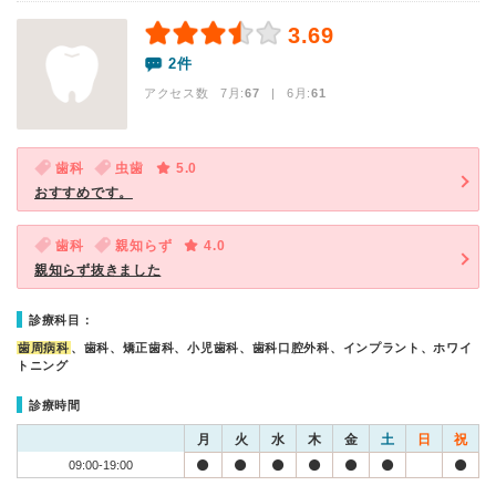
3.69
2件
アクセス数 7月:
67
| 6月:
61
歯科
虫歯
5.0
おすすめです。
歯科
親知らず
4.0
親知らず抜きました
診療科目：
歯周病科
、歯科、矯正歯科、小児歯科、歯科口腔外科、インプラント、ホワイ
トニング
診療時間
月
火
水
木
金
土
日
祝
09:00-19:00