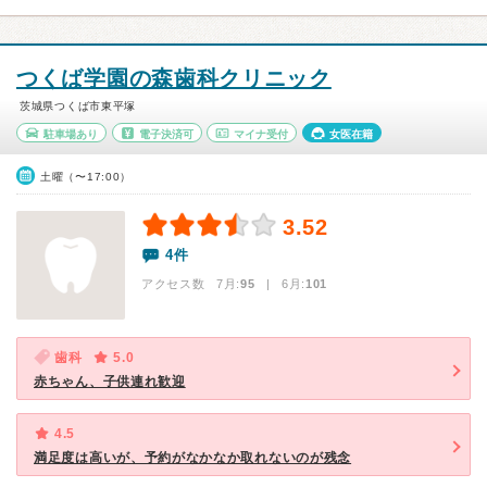
つくば学園の森歯科クリニック
茨城県つくば市東平塚
駐車場あり
電子決済可
マイナ受付
女医在籍
土曜（〜17:00）
3.52
4件
アクセス数 7月:
95
| 6月:
101
歯科
5.0
赤ちゃん、子供連れ歓迎
4.5
満足度は高いが、予約がなかなか取れないのが残念