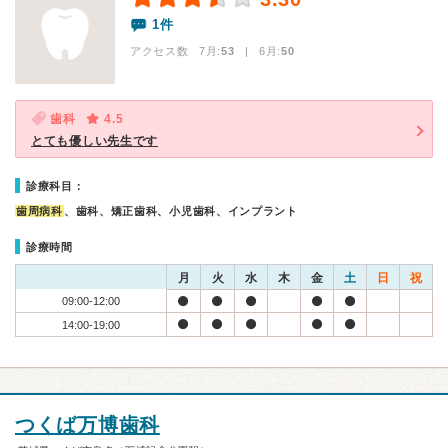
1件
アクセス数 7月:
53
| 6月:
50
歯科
4.5
とても優しい先生です
診療科目：
歯周病科
、歯科、矯正歯科、小児歯科、インプラント
診療時間
月
火
水
木
金
土
日
祝
09:00-12:00
14:00-19:00
つくば万博歯科