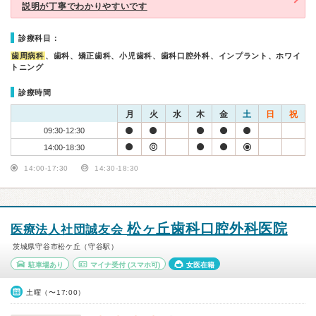
説明が丁寧でわかりやすいです
診療科目：
歯周病科
、歯科、矯正歯科、小児歯科、歯科口腔外科、インプラント、ホワイ
トニング
診療時間
月
火
水
木
金
土
日
祝
09:30-12:30
14:00-18:30
14:00-17:30
14:30-18:30
松ヶ丘歯科口腔外科医院
医療法人社団誠友会
茨城県守谷市松ケ丘（守谷駅）
駐車場あり
マイナ受付
(スマホ可)
女医在籍
土曜（〜17:00）