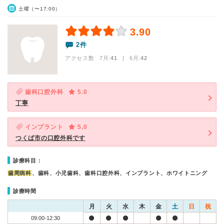
土曜（〜17:00）
3.90
2件
アクセス数 7月:
41
| 6月:
42
歯科口腔外科
5.0
丁寧
インプラント
5.0
つくば市の口腔外科です
診療科目：
歯周病科
、歯科、小児歯科、歯科口腔外科、インプラント、ホワイトニング
診療時間
月
火
水
木
金
土
日
祝
09:00-12:30