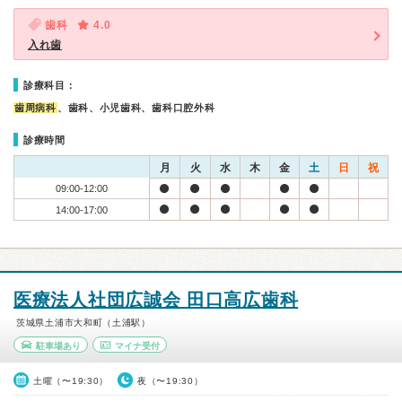
歯科
4.0
入れ歯
診療科目：
歯周病科
、歯科、小児歯科、歯科口腔外科
診療時間
月
火
水
木
金
土
日
祝
09:00-12:00
14:00-17:00
医療法人社団広誠会 田口高広歯科
茨城県土浦市大和町（土浦駅）
駐車場あり
マイナ受付
土曜（〜19:30）
夜（〜19:30）