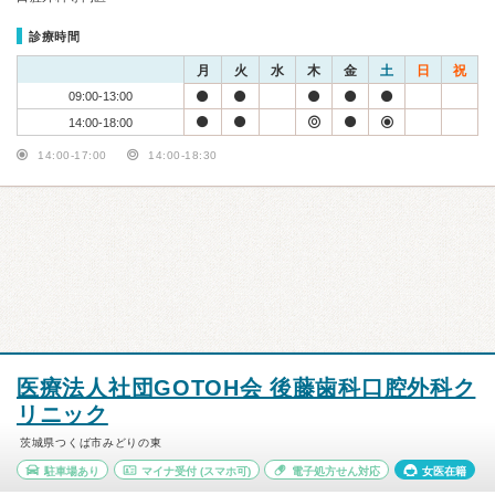
診療時間
月
火
水
木
金
土
日
祝
09:00-13:00
14:00-18:00
14:00-17:00
14:00-18:30
医療法人社団GOTOH会 後藤歯科口腔外科ク
リニック
茨城県つくば市みどりの東
駐車場あり
マイナ受付
(スマホ可)
電子処方せん対応
女医在籍