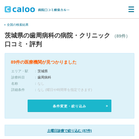
« 全国の検索結果
茨城県の歯周病科の病院・クリニック
（89件）
口コミ・評判
89件の医療機関が見つかりました
エリア・駅
茨城県
診療科目
歯周病科
名称
なし
詳細条件
なし (曜日や時間帯を指定できます)
条件変更・絞り込み
土曜日診療で絞り込む (87件)