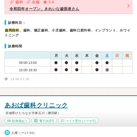
歯科
虫歯
5.0
令和四年オープン、きれいな歯医者さん
診療科目：
歯周病科
、歯科、矯正歯科、小児歯科、歯科口腔外科、インプラント、ホワイ
トニング
診療時間
月
火
水
木
金
土
日
祝
09:00-13:00
15:00-18:30
14:00-17:30
あおば歯科クリニック
茨城県ひたちなか市東石川（勝田駅）
駐車場あり
電子決済可
マイナ受付
(スマホ可)
土曜（〜17:00）