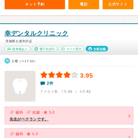
ネット予約
電話
公式サイト
幸デンタルクリニック
茨城県土浦市沢辺
駐車場あり
電子決済可
マイナ受付
女医在籍
土曜（〜17:30）
3.95
2件
アクセス数 7月:
65
| 6月:
82
歯科
虫歯
5.0
先生がベテランです。
歯科
5.0