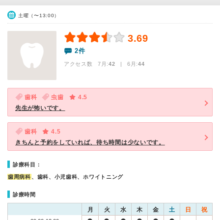
土曜（〜13:00）
3.69
2件
アクセス数 7月:
42
| 6月:
44
歯科
虫歯
4.5
先生が怖いです。
歯科
4.5
きちんと予約をしていれば、待ち時間は少ないです。
診療科目：
歯周病科
、歯科、小児歯科、ホワイトニング
診療時間
月
火
水
木
金
土
日
祝