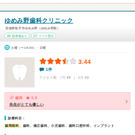
ゆめみ野歯科クリニック
茨城県取手市ゆめみ野（ゆめみ野駅）
駐車場あり
マイナ受付
土曜（〜19:00）・日曜
3.44
1件
アクセス数 7月:
49
| 6月:
43
歯科
5.0
先生がとても優しい
診療科目：
歯周病科
、歯科、矯正歯科、小児歯科、歯科口腔外科、インプラント