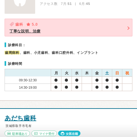
アクセス数 7月:
51
| 6月:
45
歯科
5.0
丁寧な説明、治療
診療科目：
歯周病科
、歯科、小児歯科、歯科口腔外科、インプラント
診療時間
月
火
水
木
金
土
日
祝
09:30-12:30
14:30-19:00
あだち歯科
茨城県取手市毛有
駐車場あり
マイナ受付
女医在籍