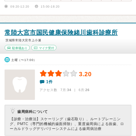
09:20-12:20
15:00-18:20
常陸大宮市国民健康保険緒川歯科診療所
茨城県常陸大宮市上小瀬
駐車場あり
マイナ受付
土曜（〜17:00）
3.20
1件
アクセス数 7月:
34
| 6月:
26
歯周病科について
【診療・治療法】
スケーリング（歯石取り）、ルートプレーニン
グ、PMTC（専門的機械的歯面掃除）、重度歯周病による抜歯、ロ
ーカルドラッグデリバリーシステムによる歯周病治療