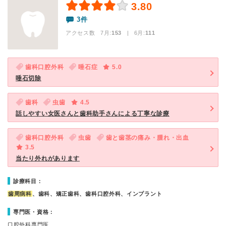
3.80
3件
アクセス数 7月:
153
| 6月:
111
歯科口腔外科
唾石症
5.0
唾石切除
歯科
虫歯
4.5
話しやすい女医さんと歯科助手さんによる丁寧な診療
歯科口腔外科
虫歯
歯と歯茎の痛み・腫れ・出血
3.5
当たり外れがあります
診療科目：
歯周病科
、歯科、矯正歯科、歯科口腔外科、インプラント
専門医・資格：
口腔外科専門医