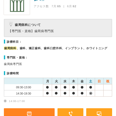
アクセス数 7月:
65
| 6月:
62
歯周病科について
【専門医・資格】
歯周病専門医
診療科目：
歯周病科
、歯科、矯正歯科、歯科口腔外科、インプラント、ホワイトニング
専門医・資格：
歯周病専門医
診療時間
月
火
水
木
金
土
日
祝
09:30-13:00
14:30-19:30
14:00-17:00