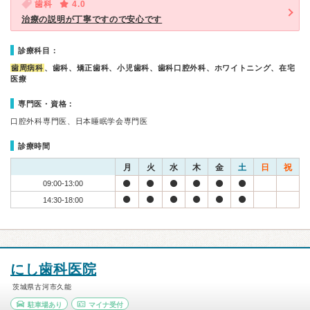
歯科
4.0
治療の説明が丁寧ですので安心です
診療科目：
歯周病科
、歯科、矯正歯科、小児歯科、歯科口腔外科、ホワイトニング、在宅
医療
専門医・資格：
口腔外科専門医、日本睡眠学会専門医
診療時間
月
火
水
木
金
土
日
祝
09:00-13:00
14:30-18:00
にし歯科医院
茨城県古河市久能
駐車場あり
マイナ受付