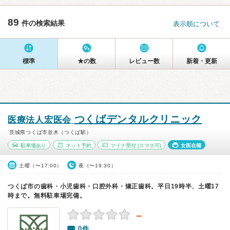
89
件の検索結果
表示順について
標準
★の数
レビュー数
新着・更新
つくばデンタルクリニック
医療法人宏医会
茨城県つくば市並木（つくば駅）
駐車場あり
ネット予約
マイナ受付
(スマホ可)
女医在籍
土曜（〜17:00）
夜（〜19:30）
つくば市の歯科・小児歯科・口腔外科・矯正歯科。平日19時半、土曜17
時まで。無料駐車場完備。
－
0件