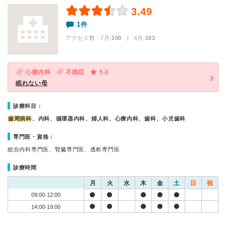
3.49
1件
アクセス数 7月:
100
| 6月:
103
心療内科
不眠症
5.0
眠れない母
診療科目：
歯周病科
、内科、循環器内科、婦人科、心療内科、歯科、小児歯科
専門医・資格：
総合内科専門医、腎臓専門医、透析専門医
診療時間
月
火
水
木
金
土
日
祝
09:00-12:00
14:00-19:00