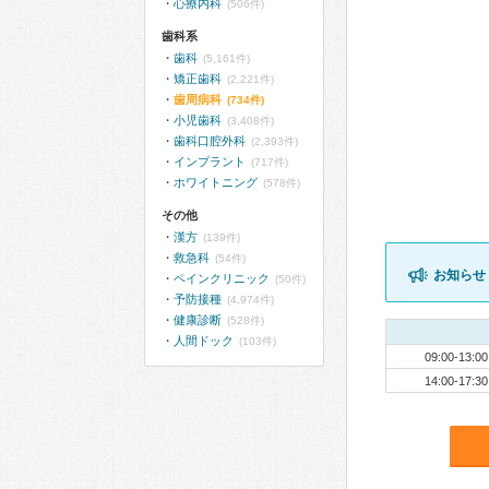
心療内科
(506件)
歯科系
歯科
(5,161件)
矯正歯科
(2,221件)
歯周病科
(734件)
小児歯科
(3,408件)
歯科口腔外科
(2,393件)
インプラント
(717件)
ホワイトニング
(578件)
その他
漢方
(139件)
救急科
(54件)
お知らせ
ペインクリニック
(50件)
予防接種
(4,974件)
健康診断
(528件)
人間ドック
(103件)
09:00-13:00
14:00-17:30