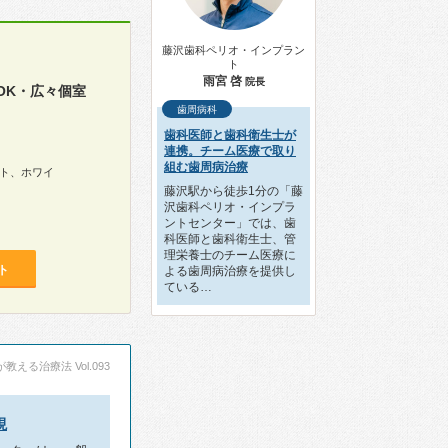
藤沢歯科ペリオ・インプラン
ト
雨宮 啓
院長
OK・広々個室
歯周病科
歯科医師と歯科衛生士が
連携。チーム医療で取り
組む歯周病治療
ト、ホワイ
藤沢駅から徒歩1分の「藤
沢歯科ペリオ・インプラ
ントセンター」では、歯
科医師と歯科衛生士、管
理栄養士のチーム医療に
ト
よる歯周病治療を提供し
ている…
える治療法 Vol.093
現