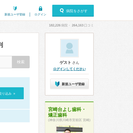
病院をさがす
新規ユーザ登録
ログイン
182,226
病院・
264,163
口コミ
判
ゲスト
さん
ログインしてください
新規ユーザ登録
絞り込み »
宮崎台よし歯科・
矯正歯科
(神奈川県川崎市宮前区 宮崎)