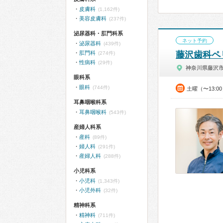
皮膚科
(1,162件)
美容皮膚科
(237件)
泌尿器科・肛門科系
ネット予約
泌尿器科
(439件)
肛門科
藤沢歯科ペ
(274件)
性病科
(29件)
神奈川県藤沢
眼科系
眼科
(744件)
土曜（〜13:0
耳鼻咽喉科系
耳鼻咽喉科
(543件)
産婦人科系
産科
(89件)
婦人科
(291件)
産婦人科
(288件)
小児科系
小児科
(1,343件)
小児外科
(32件)
精神科系
精神科
(711件)