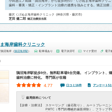
小田急江ノ島線「鵠沼海岸」から徒歩9分の「くげぬま海岸歯科クリニ
歯科・審美・矯正・インプラント治療の連携を強みとする。矯正治療
藤沢 くげぬま海岸歯科クリニック (神奈川県・藤沢市)
芝田 健二郎
矯正治療担当医
ぬま海岸歯科クリニック
市鵠沼海岸（
鵠沼海岸駅
）
駐車場あり
電子決済可
マイナ受付
電子
0）
鵠沼海岸駅徒歩9分。無料駐車場9台完備。 インプラント、
歯科治療に特化。 専門医が在籍
4.77
口コミ16件
アンケート51
歯周病科について
【診療・治療法】
スケーリング（歯石取り）、ルートプレーニン
PMTC（専門的機械的歯面掃除）、フラップ