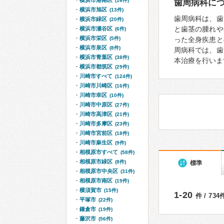
横浜市港南区
(16件)
歯周病科に
横浜市旭区
(13件)
歯周病科は、歯
横浜市緑区
(20件)
と歯茎の腫れや
横浜市瀬谷区
(6件)
横浜市栄区
(5件)
った全身疾患と
横浜市泉区
(8件)
周病科では、歯
横浜市青葉区
(38件)
本治療を行いま
横浜市都筑区
(29件)
川崎市すべて
(124件)
川崎市川崎区
(16件)
川崎市幸区
(10件)
川崎市中原区
(27件)
川崎市高津区
(21件)
川崎市多摩区
(23件)
川崎市宮前区
(18件)
川崎市麻生区
(9件)
相模原市すべて
(58件)
相模原市緑区
(8件)
標準
相模原市中央区
(31件)
相模原市南区
(19件)
横須賀市
(15件)
1-20
件 / 73
平塚市
(22件)
鎌倉市
(19件)
藤沢市
(56件)