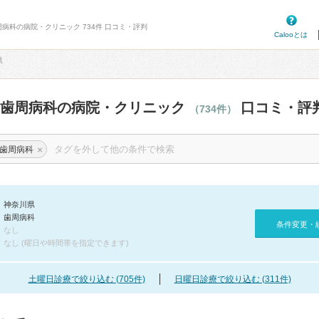
周病科の病院・クリニック 734件 口コミ・評判
Calooとは
県
の歯周病科の病院・クリニック
口コミ・評
（734件）
×
歯周病科
神奈川県
歯周病科
条件変更・
なし
なし (曜日や時間帯を指定できます)
土曜日診療で絞り込む (705件)
日曜日診療で絞り込む (311件)