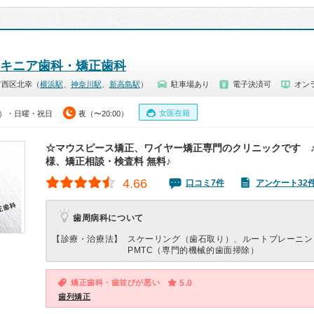
エキニア歯科・矯正歯科
市西区北幸（
横浜駅
、
神奈川駅
、
新高島駅
）
駐車場あり
電子決済可
オン
女医在籍
00）・日曜・祝日
夜（〜20:00）
☆マウスピース矯正、ワイヤー矯正専門のクリニックです ♪
様、矯正相談・検査料 無料♪
4.66
口コミ7件
アンケート32
歯周病科について
【診療・治療法】
スケーリング（歯石取り）、ルートプレーニン
PMTC（専門的機械的歯面掃除）
矯正歯科・歯並びが悪い
5.0
歯列矯正