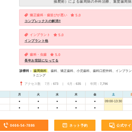
掻爬術）による歯周病の外科治療、重度歯周病
矯正歯科・歯並びが悪い
5.0
コンプレックスの解消‼️
インプラント
5.0
インプラント他
歯科・虫歯
5.0
長年お世話になってる
診療科：
歯周病科
、歯科、矯正歯科、小児歯科、歯科口腔外科、インプラン
トニング
アクセス数 7月：
673
| 6月：
635
| 年間：
7,796
月
火
水
木
金
土
09:00-13:30
●
●
●
●
●
●
●
●
●
●
0466-54-7886
ネット予約
公式サイ