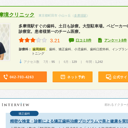
摩境クリニック
東京都町田市 小山ヶ丘（
多摩境駅
）
多摩境駅すぐの歯科。土日も診療。大型駐車場。ベビーカー
診療室。患者様第一のチーム医療。
3.21
口コミ0件
アンケート8件
診療科：
歯周病科
、歯科、矯正歯科、小児歯科、歯科口腔外科、インプラン
トニング
アクセス数 7月：
95
| 6月：
129
| 年間：
1,242
042-703-4263
ネット予約
公式サイ
頼れるドクターが教
矯正歯科
精密な検査・診断による矯正歯科治療プログラムで美と健康を実