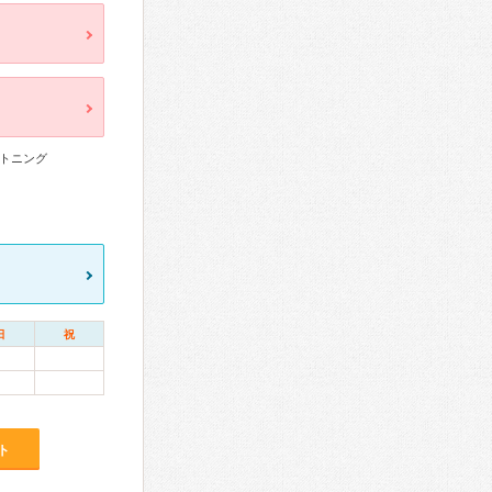
トニング
日
祝
ト