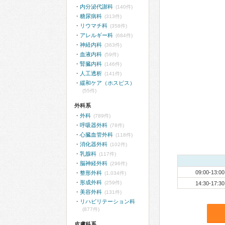
内分泌代謝科
(140件)
糖尿病科
(313件)
リウマチ科
(358件)
アレルギー科
(684件)
神経内科
(363件)
血液内科
(59件)
腎臓内科
(146件)
人工透析
(141件)
緩和ケア（ホスピス）
(55件)
外科系
外科
(789件)
呼吸器外科
(78件)
心臓血管外科
(118件)
消化器外科
(102件)
乳腺科
(117件)
脳神経外科
(296件)
09:00-13:00
整形外科
(1,034件)
形成外科
(259件)
14:30-17:30
美容外科
(131件)
リハビリテーション科
(877件)
皮膚科系