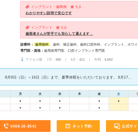
インプラント・歯周病
5.0
わかりやすい説明で安心です
インプラント
5.0
歯医者さんが苦手でも安心して通えます．
診療科：
歯周病科
、歯科、矯正歯科、歯科口腔外科、インプラント、ホワイ
専門医・資格：
歯周病専門医、口腔インプラント専門医
アクセス数 7月：
365
| 6月：
411
| 年間：
4,052
8月9日（日）～16日（日）まで、夏季休暇をいただいております。 8月17...
月
火
水
木
金
土
●
●
●
●
●
●
●
●
●
0466-26-8541
ネット予約
公式サイ