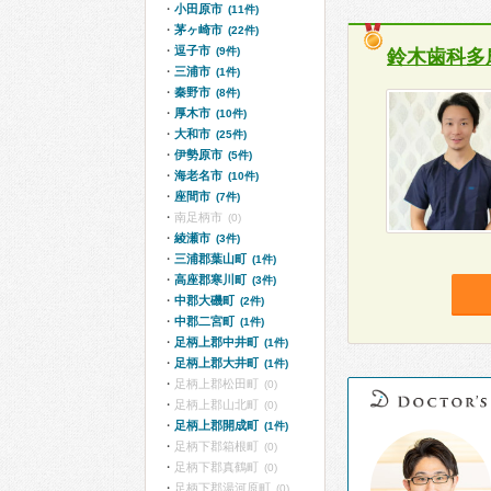
小田原市
(11件)
茅ヶ崎市
(22件)
逗子市
(9件)
鈴木歯科多
三浦市
(1件)
秦野市
(8件)
厚木市
(10件)
大和市
(25件)
伊勢原市
(5件)
海老名市
(10件)
座間市
(7件)
南足柄市
(0)
綾瀬市
(3件)
三浦郡葉山町
(1件)
高座郡寒川町
(3件)
中郡大磯町
(2件)
中郡二宮町
(1件)
足柄上郡中井町
(1件)
足柄上郡大井町
(1件)
足柄上郡松田町
(0)
足柄上郡山北町
(0)
足柄上郡開成町
(1件)
足柄下郡箱根町
(0)
足柄下郡真鶴町
(0)
足柄下郡湯河原町
(0)