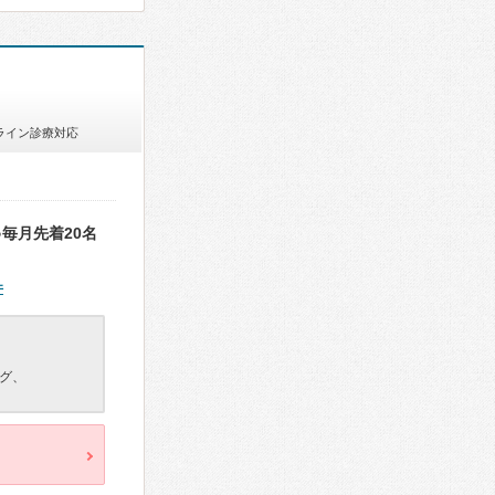
ライン診療対応
毎月先着20名
件
グ、