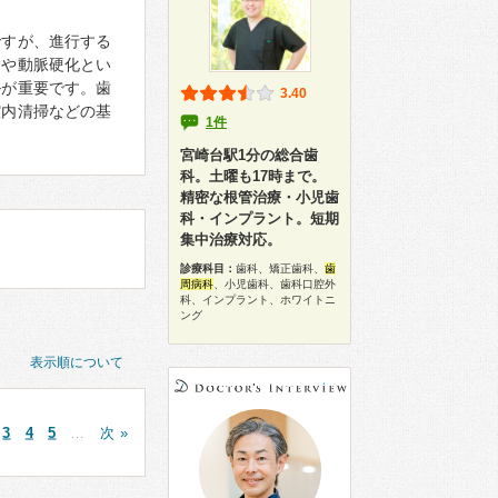
ですが、進行する
病や動脈硬化とい
ルが重要です。歯
3.40
腔内清掃などの基
1件
宮崎台駅1分の総合歯
科。土曜も17時まで。
精密な根管治療・小児歯
科・インプラント。短期
集中治療対応。
診療科目：
歯科、矯正歯科、
歯
周病科
、小児歯科、歯科口腔外
科、インプラント、ホワイトニ
ング
表示順について
3
4
5
…
次 »