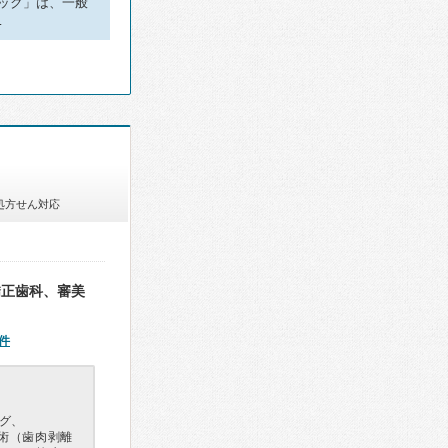
ック」は、一般
…
処方せん対応
矯正歯科、審美
件
グ、
手術（歯肉剥離