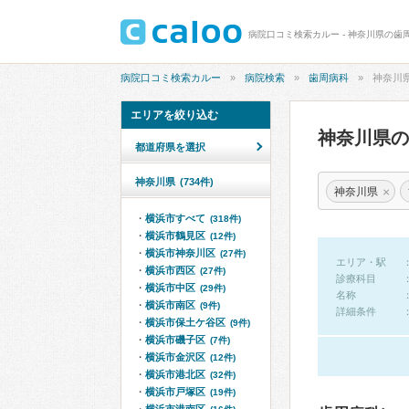
病院口コミ検索カルー - 神奈川県の歯
病院口コミ検索カルー
病院検索
歯周病科
神奈川
エリアを絞り込む
神奈川県
都道府県を選択
神奈川県
(734件)
×
神奈川県
横浜市すべて
(318件)
横浜市鶴見区
(12件)
横浜市神奈川区
(27件)
エリア・駅
横浜市西区
(27件)
診療科目
横浜市中区
(29件)
名称
横浜市南区
(9件)
詳細条件
横浜市保土ケ谷区
(9件)
横浜市磯子区
(7件)
横浜市金沢区
(12件)
横浜市港北区
(32件)
横浜市戸塚区
(19件)