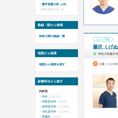
愛甲郡愛川町
(1件)
愛甲郡清川村
(0)
路線・駅から検索
神奈川県の路線一覧
ネット予約
藤沢 くげ
地図から検索
神奈川県藤沢
土曜（〜13:3
地図から病院を探す
診療科目から探す
内科系
内科
(3,803件)
呼吸器内科
(646件)
循環器内科
(1,023件)
消化器内科
(1,119件)
胃腸科
(423件)