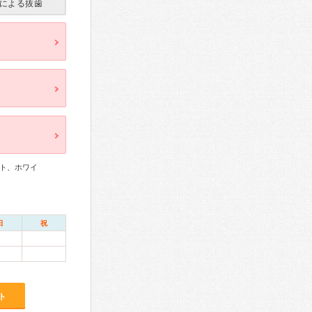
による抜歯
ト、ホワイ
日
祝
ト