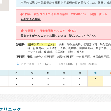
内科・新型コロナウイルス感染症（COVID-19）・発熱・咳（セキ）・痰
安心できる病院
整形外科・腰椎椎間板ヘルニア
5.0
長文ですがヘルニアでお困りの方は、読んでみてください。
診療科：
緩和ケア（ホスピス）
、内科、呼吸器内科、循環器内科、消化器内
科、腎臓内科、人工透析、外科、乳腺科、脳神経外科、整形外科、
ーション科、皮膚科、泌尿器科、眼科、婦人科
専門医・資格：
アクセス数 7月：
1,719
| 6月：
1,815
| 年間：
20,084
月
火
水
木
金
土
●
●
●
●
●
●
●
●
●
●
●
クリニック