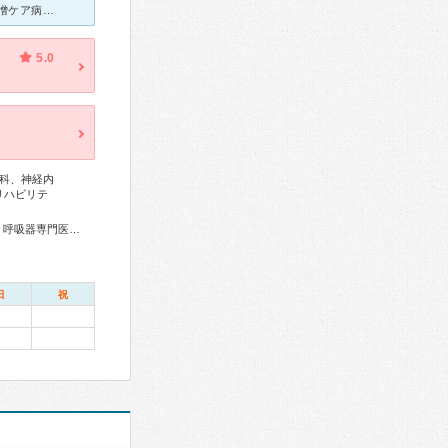
末期の状態で一般病棟から緩和ケア病棟の空き待ちでした。個室。 生憎ケア病棟には移れませんでしたが。 院長のお話はわかりやすく、心に寄り添ってくださり随分救われました。 看護師の方の対応もとても丁
5.0
科、神経内
リハビリテ
総合内科専門医、感染症専門医、外科専門医、糖尿病専門医、呼吸器専門医、循環器専門医、消化器病専門医、肝臓専門医、消化器内視鏡専門医、泌尿器科専門医、腎臓専門医、透析専門医、神経内科専門医、脳神経外科専門医、整形外科専門医、脊椎内視鏡下手術技術認定医、脊椎脊髄外科専門医、皮膚科専門医、産婦人科専門医、精神科専門医、麻酔科専門医、放射線科専門医
日
祝