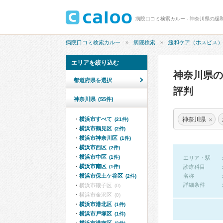
病院口コミ検索カルー - 神奈川県の緩
病院口コミ検索カルー
病院検索
緩和ケア（ホスピス）
エリアを絞り込む
神奈川県
都道府県を選択
評判
神奈川県
(55件)
×
神奈川県
横浜市すべて
(21件)
横浜市鶴見区
(2件)
横浜市神奈川区
(1件)
横浜市西区
(2件)
横浜市中区
(1件)
エリア・駅
横浜市南区
(1件)
診療科目
横浜市保土ケ谷区
名称
(2件)
詳細条件
横浜市磯子区
(0)
横浜市金沢区
(0)
横浜市港北区
(1件)
横浜市戸塚区
(1件)