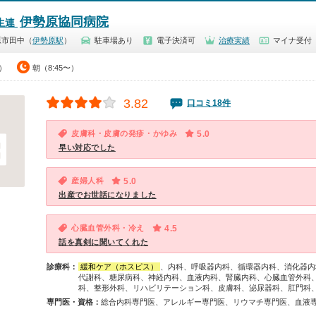
伊勢原協同病院
生連
原市田中（
伊勢原駅
）
駐車場あり
電子決済可
治療実績
マイナ受付
0）
朝（8:45〜）
3.82
口コミ18件
皮膚科・皮膚の発疹・かゆみ
5.0
早い対応でした
産婦人科
5.0
出産でお世話になりました
心臓血管外科・冷え
4.5
話を真剣に聞いてくれた
診療科：
緩和ケア（ホスピス）
、内科、呼吸器内科、循環器内科、消化器内
代謝科、糖尿病科、神経内科、血液内科、腎臓内科、心臓血管外科
科、整形外科、リハビリテーション科、皮膚科、泌尿器科、肛門科
専門医・資格：