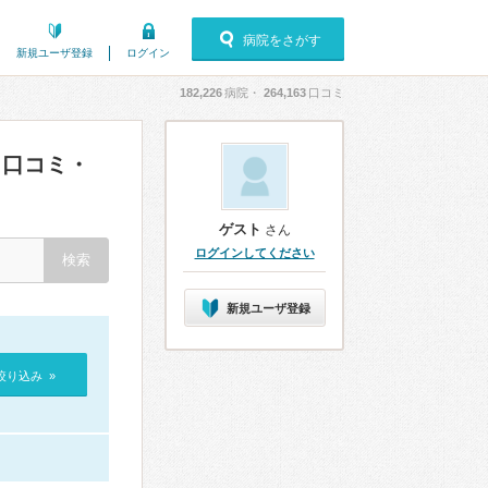
病院をさがす
新規ユーザ登録
ログイン
182,226
病院・
264,163
口コミ
口コミ・
ゲスト
さん
ログインしてください
新規ユーザ登録
絞り込み »