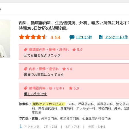
0）
内科、循環器内科、生活習慣病、外科。幅広い病気に対応する
時間365日対応の訪問診療。
4.54
口コミ5件
アンケート7件
循環器内科・動悸・息切れ
5.0
とても親切なクリニック
内科・動悸・息切れ
5.0
家族でお世話になってます
循環器内科・咳（セキ）
5.0
優しい先生です
診療科：
緩和ケア（ホスピス）
、内科、呼吸器内科、循環器内科、消化器内
科、内分泌代謝科、糖尿病科、アレルギー科、神経内科、外科、健
宅医療
専門医・資格：
外科専門医、循環器専門医、心臓血管外科専門医
アクセス数 7月：
728
| 6月：
743
| 年間：
7,441