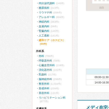
内分泌代謝科
(140件)
糖尿病科
病院
(313件)
リウマチ科
(358件)
アレルギー科
(684件)
神経内科
(363件)
血液内科
(59件)
腎臓内科
(146件)
人工透析
(141件)
緩和ケア（ホスピス）
(55件)
外科系
外科
(789件)
呼吸器外科
(78件)
心臓血管外科
(118件)
消化器外科
(102件)
乳腺科
(117件)
09:00-11:30
脳神経外科
(296件)
14:00-16:30
整形外科
(1,034件)
形成外科
(259件)
美容外科
(131件)
リハビリテーション科
(877件)
メディ在宅
皮膚科系