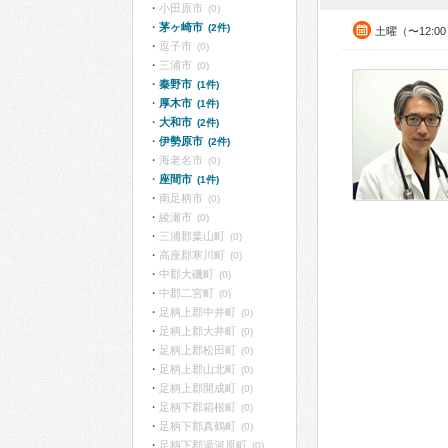
小田原市
(0)
茅ヶ崎市
(2件)
土曜（〜12:0
逗子市
(0)
三浦市
(0)
秦野市
(1件)
厚木市
(1件)
大和市
(2件)
伊勢原市
(2件)
海老名市
(0)
座間市
(1件)
南足柄市
(0)
綾瀬市
(0)
三浦郡葉山町
(0)
高座郡寒川町
(0)
中郡大磯町
(0)
中郡二宮町
(0)
足柄上郡中井町
(0)
足柄上郡大井町
(0)
足柄上郡松田町
(0)
足柄上郡山北町
(0)
足柄上郡開成町
(0)
足柄下郡箱根町
(0)
足柄下郡真鶴町
(0)
足柄下郡湯河原町
(0)