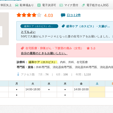
市幸区矢上
駐車場あり
電子決済可
マイナ受付
電子処方せん対応
4.03
口コミ2件
緩和ケア（ホスピス）・大腸がん・だるい・むくみ・体調不良・疲れ
緩和ケア（ホスピス）の口コミ
とてもよい
在宅医療・卵巣がん・下腹部の痛み（女性）
5.0
自分の最期のときもお願いしたい。
診療科：
緩和ケア（ホスピス）
、内科、外科、在宅医療
専門医・資格：
外科専門医、消化器病専門医、消化器外科専門医、消化器内
アクセス数 7月：
74
| 6月：
106
| 年間：
1,110
月
火
水
木
金
土
14:00-18:00
14:00-18:00
●
●
●
●
●