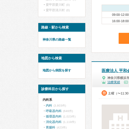
愛甲郡愛川町
(0)
愛甲郡清川村
(0)
09:00-12:00
16:00-18:00
路線・駅から検索
神奈川県の路線一覧
地図から検索
医療法人 平和
地図から病院を探す
神奈川県横浜
治療実績
診療科目から探す
土曜（〜11:3
内科系
内科
(3,803件)
呼吸器内科
(646件)
循環器内科
(1,023件)
消化器内科
(1,119件)
胃腸科
(423件)