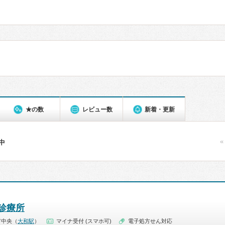
★の数
レビュー数
新着・更新
«
件中
診療所
市中央（
大和駅
）
マイナ受付 (スマホ可)
電子処方せん対応