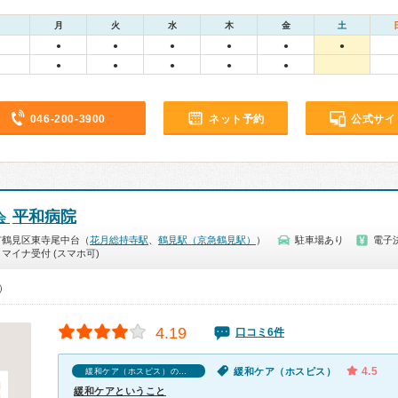
月
火
水
木
金
土
●
●
●
●
●
●
●
●
●
●
●
046-200-3900
ネット予約
公式サイ
平和病院
会
市鶴見区東寺尾中台（
花月総持寺駅
、
鶴見駅（京急鶴見駅）
）
駐車場あり
電子
マイナ受付 (スマホ可)
0）
4.19
口コミ6件
4.5
緩和ケア（ホスピス）
緩和ケア（ホスピス）の口コミ
緩和ケアということ