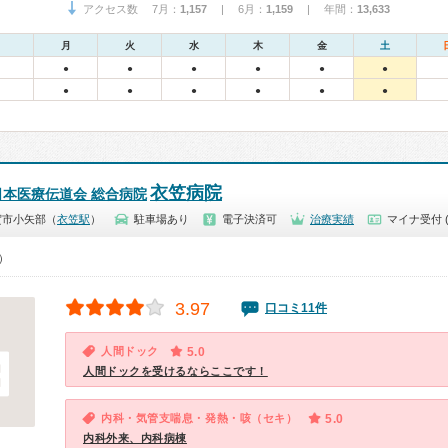
アクセス数 7月：
1,157
| 6月：
1,159
| 年間：
13,633
月
火
水
木
金
土
●
●
●
●
●
●
●
●
●
●
●
●
衣笠病院
本医療伝道会 総合病院
賀市小矢部（
衣笠駅
）
駐車場あり
電子決済可
治療実績
マイナ受付 
0）
3.97
口コミ11件
人間ドック
5.0
人間ドックを受けるならここです！
内科・気管支喘息・発熱・咳（セキ）
5.0
内科外来、内科病棟