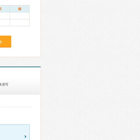
日
祝
ト
決済可