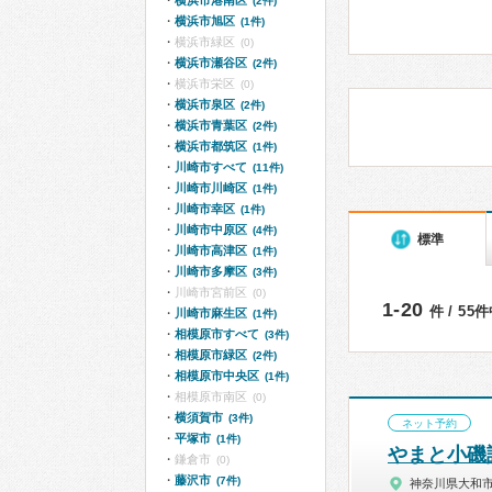
横浜市港南区
(2件)
横浜市旭区
(1件)
横浜市緑区
(0)
横浜市瀬谷区
(2件)
横浜市栄区
(0)
横浜市泉区
(2件)
横浜市青葉区
(2件)
横浜市都筑区
(1件)
川崎市すべて
(11件)
川崎市川崎区
(1件)
川崎市幸区
(1件)
川崎市中原区
(4件)
標準
川崎市高津区
(1件)
川崎市多摩区
(3件)
川崎市宮前区
(0)
1-20
件 / 55
川崎市麻生区
(1件)
相模原市すべて
(3件)
相模原市緑区
(2件)
相模原市中央区
(1件)
相模原市南区
(0)
横須賀市
(3件)
ネット予約
平塚市
(1件)
やまと小磯
鎌倉市
(0)
藤沢市
(7件)
神奈川県大和