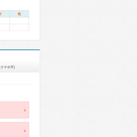
日
祝
(スマホ可)