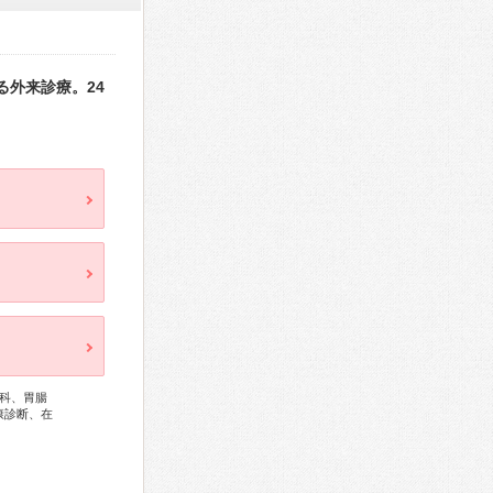
外来診療。24
科、胃腸
康診断、在