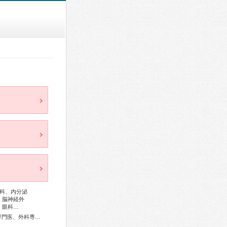
科、内分泌
、脳神経外
、眼科…
総合内科専門医、アレルギー専門医、リウマチ専門医、血液専門医、外科専門医、糖尿病専門医、内分泌代謝科専門医、呼吸器専門医、呼吸器外科専門医、循環器専門医、心臓血管外科専門医、消化器病専門医、消化器外科専門医、肝臓専門医、大腸肛門病専門医、消化器内視鏡専門医、泌尿器科専門医、腎臓専門医、透析専門医、神経内科専門医、脳神経外科専門医、頭痛専門医、整形外科専門医、手外科専門医、リハビリテーション科専門医、脊椎脊髄外科専門医、眼科専門医、気管食道科専門医、耳鼻咽喉科専門医、産婦人科専門医、生殖医療専門医、乳腺専門医、小児科専門医、小児神経専門医、老年病専門医、認知症専門医、精神科専門医、麻酔科専門医、病理専門医、放射線科専門医、臨床遺伝専門医、がん治療認定医