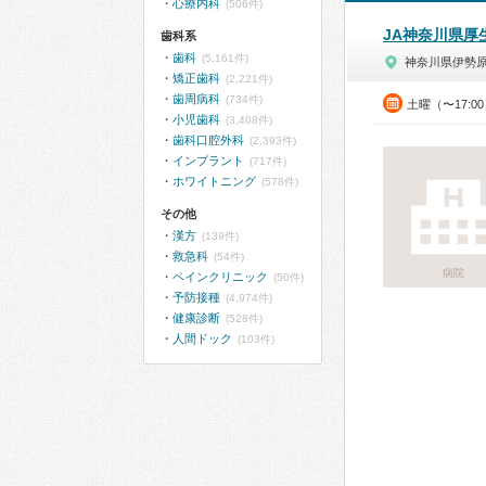
心療内科
(506件)
JA神奈川県厚
歯科系
歯科
(5,161件)
神奈川県伊勢
矯正歯科
(2,221件)
歯周病科
(734件)
土曜（〜17:0
小児歯科
(3,408件)
歯科口腔外科
(2,393件)
インプラント
(717件)
ホワイトニング
(578件)
その他
漢方
(139件)
救急科
(54件)
病院
ペインクリニック
(50件)
予防接種
(4,974件)
健康診断
(528件)
人間ドック
(103件)