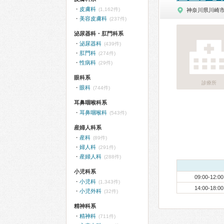
皮膚科
(1,162件)
神奈川県川崎
美容皮膚科
(237件)
泌尿器科・肛門科系
泌尿器科
(439件)
肛門科
(274件)
性病科
(29件)
眼科系
診療所
眼科
(744件)
耳鼻咽喉科系
耳鼻咽喉科
(543件)
産婦人科系
産科
(89件)
婦人科
(291件)
産婦人科
(288件)
小児科系
09:00-12:00
小児科
(1,343件)
14:00-18:00
小児外科
(32件)
精神科系
精神科
(711件)