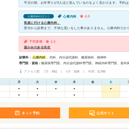
4.0
心療内科
心療内科の口コミ
気楽に行ける心療内科。
予防接種
4.5
温かみのある先生
診療科：
心療内科
、内科、内分泌代謝科、糖尿病科、精神科
専門医・資格：
アクセス数 7月：
451
| 6月：
528
| 年間：
5,790
月
火
水
木
金
土
●
●
●
●
●
●
●
●
ネット予約
公式サイト