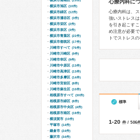
横浜市港南区
(13件)
心療内科に
横浜市旭区
(10件)
心療内科は、ス
横浜市緑区
(12件)
強いストレスは
横浜市瀬谷区
(3件)
横浜市栄区
(2件)
を引き起こすこ
横浜市泉区
(3件)
め注意が必要で
横浜市青葉区
(22件)
トでストレスの
横浜市都筑区
(17件)
川崎市すべて
(76件)
川崎市川崎区
(9件)
川崎市幸区
(9件)
川崎市中原区
(13件)
川崎市高津区
(13件)
川崎市多摩区
(14件)
川崎市宮前区
(8件)
川崎市麻生区
(10件)
相模原市すべて
(30件)
相模原市緑区
(8件)
標準
相模原市中央区
(4件)
相模原市南区
(18件)
横須賀市
(10件)
1-20
件 / 50
平塚市
(14件)
鎌倉市
(24件)
藤沢市
(34件)