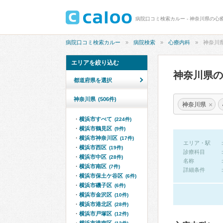
病院口コミ検索カルー - 神奈川県の心
病院口コミ検索カルー
病院検索
心療内科
神奈川
エリアを絞り込む
神奈川県
都道府県を選択
神奈川県
(506件)
×
神奈川県
横浜市すべて
(224件)
横浜市鶴見区
(9件)
横浜市神奈川区
(17件)
エリア・駅
横浜市西区
(19件)
診療科目
横浜市中区
(28件)
名称
横浜市南区
(7件)
詳細条件
横浜市保土ケ谷区
(6件)
横浜市磯子区
(6件)
横浜市金沢区
(10件)
横浜市港北区
(28件)
横浜市戸塚区
(12件)