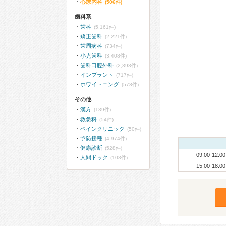
心療内科
(506件)
歯科系
歯科
(5,161件)
矯正歯科
(2,221件)
歯周病科
(734件)
小児歯科
(3,408件)
歯科口腔外科
(2,393件)
インプラント
(717件)
ホワイトニング
(578件)
その他
漢方
(139件)
救急科
(54件)
ペインクリニック
(50件)
予防接種
(4,974件)
健康診断
(528件)
09:00-12:00
人間ドック
(103件)
15:00-18:00