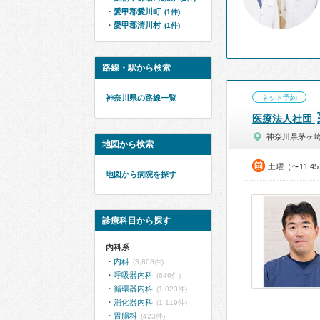
愛甲郡愛川町
(1件)
愛甲郡清川村
(1件)
路線・駅から検索
神奈川県の路線一覧
ネット予約
医療法人社団
神奈川県茅ヶ
地図から検索
土曜（〜11:4
地図から病院を探す
診療科目から探す
内科系
内科
(3,803件)
呼吸器内科
(646件)
循環器内科
(1,023件)
消化器内科
(1,119件)
胃腸科
(423件)