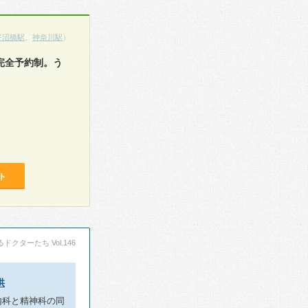
平沼橋駅
、
神奈川駅
）
完全予約制。う
ト
ドクターたち Vol.146
供
内科と精神科の同