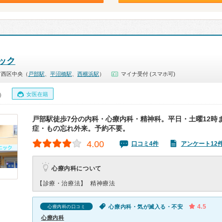
ック
市西区中央（
戸部駅
、
平沼橋駅
、
西横浜駅
）
マイナ受付 (スマホ可)
女医在籍
0）
戸部駅徒歩7分の内科・心療内科・精神科。平日・土曜12時
症・もの忘れ外来。予約不要。
4.00
口コミ4件
アンケート12
心療内科について
【診療・治療法】
精神療法
4.5
心療内科・気が滅入る・不安
心療内科の口コミ
心療内科