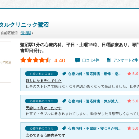
タルクリニック鷺沼
市宮前区鷺沼（
鷺沼駅
）
鷺沼駅1分の心療内科。平日・土曜19時、日曜診療あり。専
書即日発行。
4.40
口コミ4件
アンケート2件
5.0
心療内科・適応障害・動悸・息切れ・気が滅入る・不安
心療内科の口コミ
頼りになる先生でした
5.0
心療内科・適応障害・気が滅入る・不安
心療内科の口コミ
受診して良かったです
5.0
心療内科・不眠症・寝つきが悪い・不眠・気が滅入る・不安
心療内科の口コミ
安心できる心療内科です