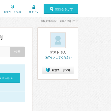
病院をさがす
新規ユーザ登録
ログイン
182,226
病院・
264,163
口コミ
判
ゲスト
さん
ログインしてください
新規ユーザ登録
絞り込み »