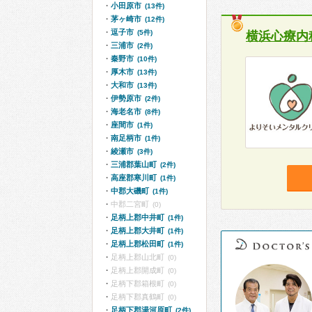
小田原市
(13件)
茅ヶ崎市
(12件)
逗子市
(5件)
横浜心療内
三浦市
(2件)
秦野市
(10件)
厚木市
(13件)
大和市
(13件)
伊勢原市
(2件)
海老名市
(8件)
座間市
(1件)
南足柄市
(1件)
綾瀬市
(3件)
三浦郡葉山町
(2件)
高座郡寒川町
(1件)
中郡大磯町
(1件)
中郡二宮町
(0)
足柄上郡中井町
(1件)
足柄上郡大井町
(1件)
足柄上郡松田町
(1件)
足柄上郡山北町
(0)
足柄上郡開成町
(0)
足柄下郡箱根町
(0)
足柄下郡真鶴町
(0)
足柄下郡湯河原町
(2件)