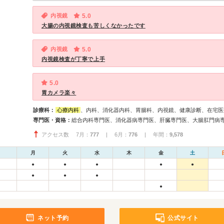
内視鏡
5.0
大腸の内視鏡検査も苦しくなかったです
内視鏡
5.0
内視鏡検査が丁寧で上手
5.0
胃カメラ楽々
診療科：
心療内科
、内科、消化器内科、胃腸科、内視鏡、健康診断、在宅医
専門医・資格：
アクセス数 7月：
777
| 6月：
776
| 年間：
9,578
月
火
水
木
金
土
●
●
●
●
●
●
●
●
●
ネット予約
公式サイト