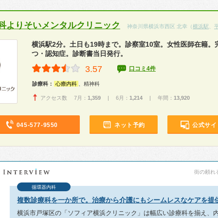
科よりそいメンタルクリニック
神奈川県横浜市西区 北幸（
横浜駅
、
横浜駅2分。土日も19時まで。診察室10室。女性医師在籍。
つ・認知症。診断書当日発行。
3.57
口コミ4件
診療科：
心療内科
、精神科
アクセス数 7月：
1,359
| 6月：
1,214
| 年間：
13,920
045-577-9550
ネット予約
公式サイ
街の頼れる
循環器内科
複数診療科を一か所で。治療から介護にもシームレスなケアを提
横浜市戸塚区の「ソフィア横浜クリニック」は幅広い診療科を揃え、