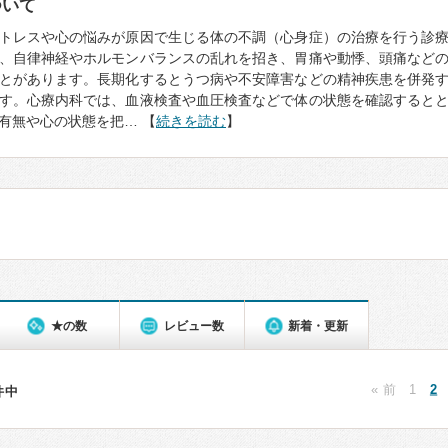
ついて
トレスや心の悩みが原因で生じる体の不調（心身症）の治療を行う診
、自律神経やホルモンバランスの乱れを招き、胃痛や動悸、頭痛など
とがあります。長期化するとうつ病や不安障害などの精神疾患を併発
す。心療内科では、血液検査や血圧検査などで体の状態を確認すると
有無や心の状態を把… 【
続きを読む
】
★の数
レビュー数
新着・更新
« 前
1
2
6件中