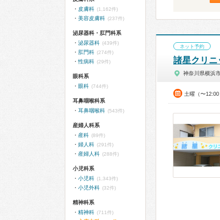
皮膚科
(1,162件)
美容皮膚科
(237件)
泌尿器科・肛門科系
泌尿器科
(439件)
ネット予約
肛門科
(274件)
諸星クリニ
性病科
(29件)
神奈川県横浜
眼科系
眼科
(744件)
土曜（〜12:0
耳鼻咽喉科系
耳鼻咽喉科
(543件)
産婦人科系
産科
(89件)
婦人科
(291件)
産婦人科
(288件)
小児科系
小児科
(1,343件)
小児外科
(32件)
精神科系
精神科
(711件)