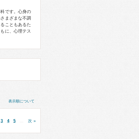
療科です。心身の
のさまざまな不調
することもあるた
ともに、心理テス
表示順について
3
4
5
…
次 »