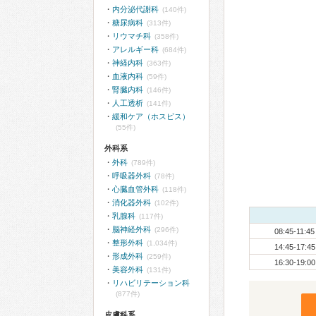
内分泌代謝科
(140件)
糖尿病科
(313件)
リウマチ科
(358件)
アレルギー科
(684件)
神経内科
(363件)
血液内科
(59件)
腎臓内科
(146件)
人工透析
(141件)
緩和ケア（ホスピス）
(55件)
外科系
外科
(789件)
呼吸器外科
(78件)
心臓血管外科
(118件)
消化器外科
(102件)
乳腺科
(117件)
脳神経外科
(296件)
08:45-11:45
整形外科
(1,034件)
14:45-17:45
形成外科
(259件)
16:30-19:00
美容外科
(131件)
リハビリテーション科
(877件)
皮膚科系