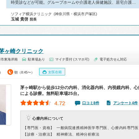
時受診などが可能。グループホームや介護老人保健施設、居宅介護…
ソフィア横浜クリニック (神奈川県・横浜市戸塚区)
玉城 貴啓
院長
茅ヶ崎クリニック
崎市東海岸南
駐車場あり
マイナ受付 (スマホ可)
電子処方せん対応
女医在籍
5）
朝（8:45〜）
茅ヶ崎駅から徒歩12分の内科、消化器内科、内視鏡内科、心
による診療。無料駐車場25台。
4.72
口コミ8件
アンケート4件
心療内科について
【専門医・資格】
一般病院連携精神医学専門医、心療内科専門医
【診療・治療法】
精神療法、精神分析療法