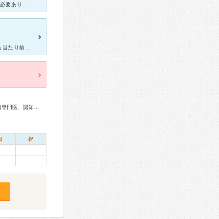
平日の朝、お年寄りが5人ほど並んでいるのをよく見かけます。予約は必要ありません。 私は、不安障害の治療で伺いました。 おくすり手帳を持って行って、前の病院で飲んでいた薬を説明したところ、新しい
受付から診察まで、不快な思いをした事がありません。心療内科だから当たり前なのかもしれませんが。 基本的には午前中だけの診察、待ち時間も長く、なおかつ待合室も広くないので、近くにある喫茶店や公園で
糖尿病専門医、内分泌代謝科専門医、神経内科専門医、老年病専門医、認知症専門医、老年精神専門医、精神科専門医
日
祝