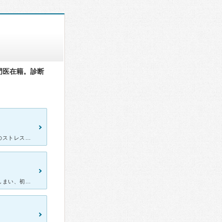
門医在籍。診断
仕事のストレスで眠れなくなり体調が悪くなって受診しました。仕事のストレスや体調について話させてもらい休職になりました。診断書を出してもらえたので助かりました。睡眠薬を出されましたが休んだらよくなりそう
仕事でトラブルに巻き込まれてしまい、動悸がしたり息苦しくなってしまい、初めて心療内科の受診を決めました。 話も丁寧に聞き取りをしてもらえたと思います。先生がご自身で診療室のドアを開けて呼んでくれるの