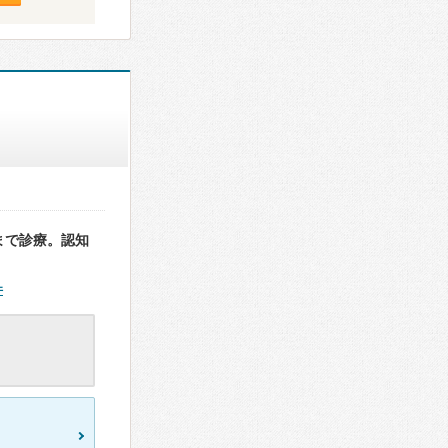
まで診療。認知
件