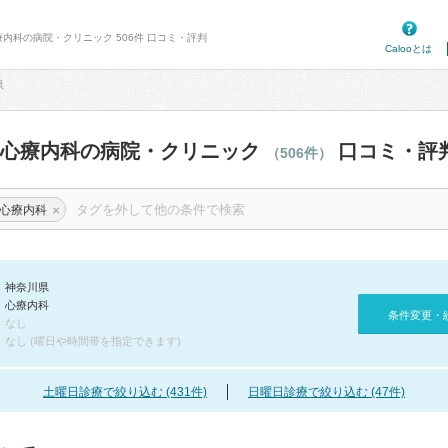
療内科の病院・クリニック 506件 口コミ・評判
Calooとは
県
の心療内科の病院・クリニック
口コミ・評
（506件）
×
心療内科
神奈川県
心療内科
条件変更・
なし
なし (曜日や時間帯を指定できます)
土曜日診療で絞り込む (431件)
日曜日診療で絞り込む (47件)