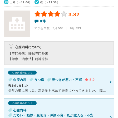
土曜（〜12:00）
夜（〜19:30）
3.82
8件
アクセス数 7月:
593
| 6月:
633
心療内科について
【専門外来】
睡眠専門外来
【診療・治療法】
精神療法
心療内科の口コミ
心療内科
うつ病
寝つきが悪い・不眠
5.0
救われました
長年の鬱に苦しみ、新天地を求めて奈良にやってきました。 障害者手帳を持っているので書き換えもあり、前に住んでいた地域から引越後即受診できるようにと ネットで「学園前 心療内科」で検索し電話を数件し
心療内科の口コミ
心療内科
だるい・動悸・息切れ・体調不良・気が滅入る・不安