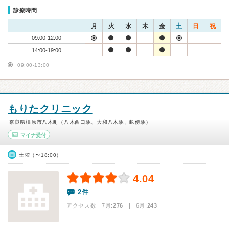
診療時間
月
火
水
木
金
土
日
祝
09:00-12:00
14:00-19:00
09:00-13:00
もりたクリニック
奈良県橿原市八木町（八木西口駅、大和八木駅、畝傍駅）
マイナ受付
土曜（〜18:00）
4.04
2件
アクセス数 7月:
276
| 6月:
243