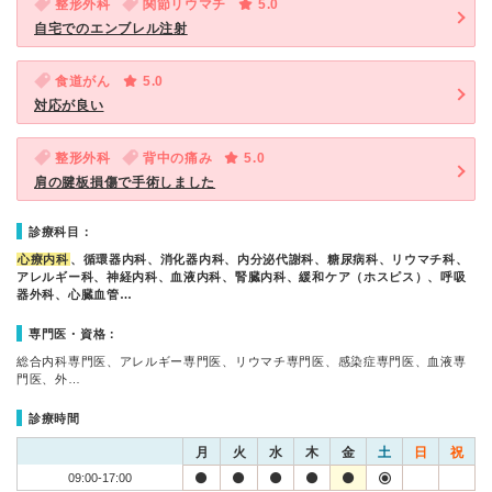
整形外科
関節リウマチ
5.0
自宅でのエンブレル注射
食道がん
5.0
対応が良い
整形外科
背中の痛み
5.0
肩の腱板損傷で手術しました
診療科目：
心療内科
、循環器内科、消化器内科、内分泌代謝科、糖尿病科、リウマチ科、
アレルギー科、神経内科、血液内科、腎臓内科、緩和ケア（ホスピス）、呼吸
器外科、心臓血管…
専門医・資格：
総合内科専門医、アレルギー専門医、リウマチ専門医、感染症専門医、血液専
門医、外…
診療時間
月
火
水
木
金
土
日
祝
09:00-17:00