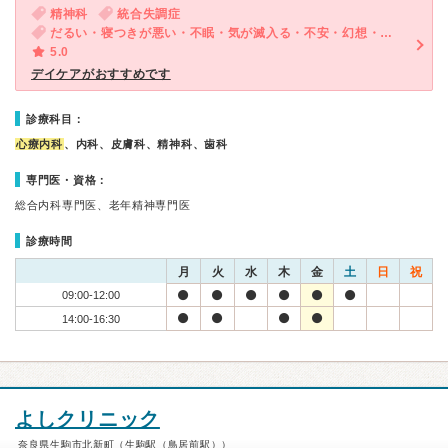
精神科
統合失調症
だるい・寝つきが悪い・不眠・気が滅入る・不安・幻想・妄想
5.0
デイケアがおすすめです
診療科目：
心療内科
、内科、皮膚科、精神科、歯科
専門医・資格：
総合内科専門医、老年精神専門医
診療時間
月
火
水
木
金
土
日
祝
09:00-12:00
14:00-16:30
よしクリニック
奈良県生駒市北新町（生駒駅（鳥居前駅））