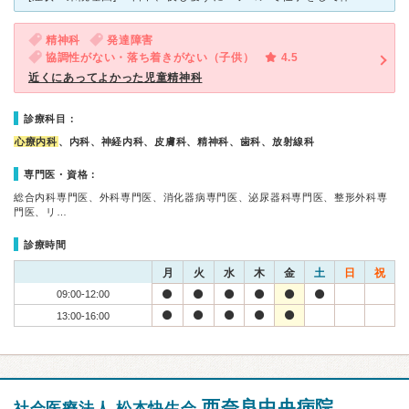
精神科
発達障害
協調性がない・落ち着きがない（子供）
4.5
近くにあってよかった児童精神科
診療科目：
心療内科
、内科、神経内科、皮膚科、精神科、歯科、放射線科
専門医・資格：
総合内科専門医、外科専門医、消化器病専門医、泌尿器科専門医、整形外科専
門医、リ…
診療時間
月
火
水
木
金
土
日
祝
09:00-12:00
13:00-16:00
西奈良中央病院
社会医療法人 松本快生会