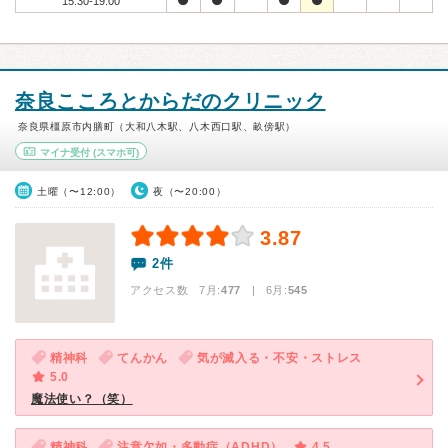
15:30-19:00
奈良こころとからだのクリニック
奈良県橿原市内膳町（大和八木駅、八木西口駅、畝傍駅）
マイナ受付
(スマホ可)
土曜（〜12:00）
夜（〜20:00）
3.87
2件
アクセス数 7月:
477
| 6月:
545
精神科
てんかん
気が滅入る・不安・ストレス
5.0
魔法使い？（笑）
精神科
注意欠如・多動症（ADHD）
4.5