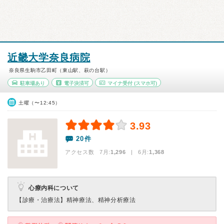
近畿大学奈良病院
奈良県生駒市乙田町（東山駅、萩の台駅）
駐車場あり
電子決済可
マイナ受付
(スマホ可)
土曜（〜12:45）
3.93
20件
アクセス数 7月:
1,296
| 6月:
1,368
心療内科について
【診療・治療法】
精神療法、精神分析療法