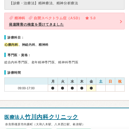
【診療・治療法】
精神療法、精神分析療法
精神科
自閉スペクトラム症（ASD）
5.0
発達障害の検査を受けてきました
診療科目：
心療内科
、神経内科、精神科
専門医・資格：
総合内科専門医、老年精神専門医、精神科専門医
診療時間
月
火
水
木
金
土
日
祝
09:00-17:00
竹川内科クリニック
医療法人
奈良県橿原市内膳町（大和八木駅、八木西口駅、畝傍駅）