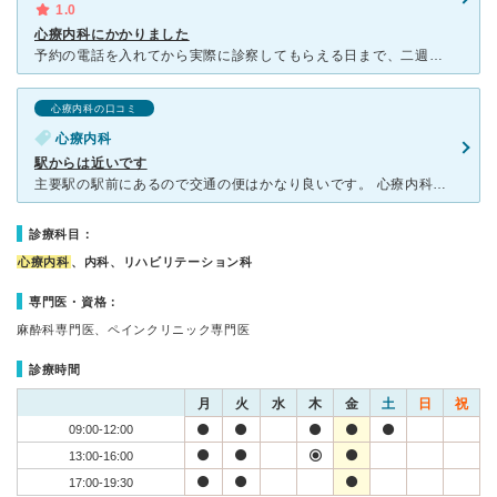
1.0
心療内科にかかりました
予約の電話を入れてから実際に診察してもらえる日まで、二週間以上待ちました。 先生は全盲で車いすを利用していて、部屋の入口と奥に一人ずつサポートのスタッフの方が座っています。 [医師の診断・治療法]
心療内科の口コミ
心療内科
駅からは近いです
主要駅の駅前にあるので交通の便はかなり良いです。 心療内科を探していましたが一般的な薬物療法に不安があり、ネットでいろいろ調べたところ東洋医学的なこともされているということから予約を入れて通院するこ
診療科目：
心療内科
、内科、リハビリテーション科
専門医・資格：
麻酔科専門医、ペインクリニック専門医
診療時間
月
火
水
木
金
土
日
祝
09:00-12:00
13:00-16:00
17:00-19:30