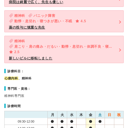
病院は綺麗で広く、先生も優しい
精神科
パニック障害
動悸・息切れ・寝つきが悪い・不眠
4.5
薬の投与に慎重な先生
精神科
肩こり・肩の痛み・だるい・動悸・息切れ・体調不良・寝つきが悪い・不眠・気が滅入る・不安・気分が異常に高揚している
2.5
新しいビルに移転しました
診療科目：
心療内科
、精神科
専門医・資格：
精神科専門医
診療時間
月
火
水
木
金
土
日
祝
09:30-12:00