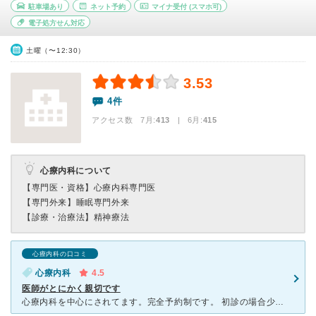
駐車場あり
ネット予約
マイナ受付
(スマホ可)
電子処方せん対応
土曜（〜12:30）
3.53
4件
アクセス数 7月:
413
| 6月:
415
心療内科について
【専門医・資格】
心療内科専門医
【専門外来】
睡眠専門外来
【診療・治療法】
精神療法
心療内科の口コミ
心療内科
4.5
医師がとにかく親切です
心療内科を中心にされてます。完全予約制です。 初診の場合少し多めの時間をとってくださいますので朝の診察終わりの12時から30分 夕方から診察が始まる前の三時半から30分等と言われるかと思いますよ