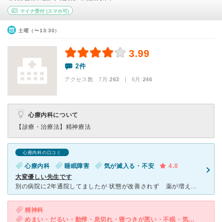
マイナ受付
(スマホ可)
土曜（〜13:30）
3.99
2件
アクセス数 7月:
263
| 6月:
246
心療内科について
【診療・治療法】
精神療法
心療内科の口コミ
心療内科
睡眠障害
気が滅入る・不安
4.0
大変優しい先生です
別の病院に2年通院してましたが 状態が改善されず 薬が増えて 副作用がひどかったため 転院しました。 先生は 減薬方向で 治療をすすめてくれて 最初の 診察で 薬もほとんど変わりました。
精神科
めまい・だるい・動悸・息切れ・寝つきが悪い・不眠・気が滅入る・不安