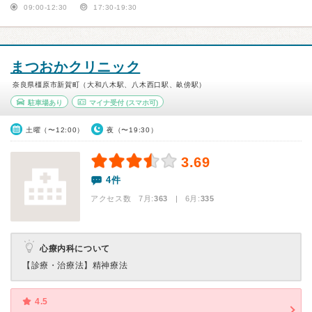
09:00-12:30
17:30-19:30
まつおかクリニック
奈良県橿原市新賀町（大和八木駅、八木西口駅、畝傍駅）
駐車場あり
マイナ受付
(スマホ可)
土曜（〜12:00）
夜（〜19:30）
3.69
4件
アクセス数 7月:
363
| 6月:
335
心療内科について
【診療・治療法】
精神療法
4.5