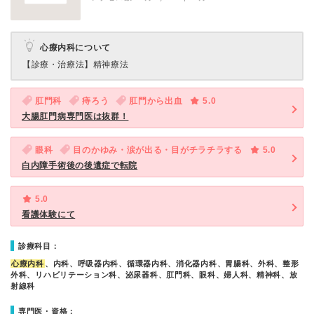
心療内科について
【診療・治療法】
精神療法
肛門科
痔ろう
肛門から出血
5.0
大腸肛門病専門医は抜群！
眼科
目のかゆみ・涙が出る・目がチラチラする
5.0
白内障手術後の後遺症で転院
5.0
看護体験にて
診療科目：
心療内科
、内科、呼吸器内科、循環器内科、消化器内科、胃腸科、外科、整形
外科、リハビリテーション科、泌尿器科、肛門科、眼科、婦人科、精神科、放
射線科
専門医・資格：