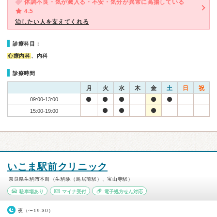
体調不良・気が滅入る・不安・気分が異常に高揚している
4.5
治したい人を支えてくれる
診療科目：
心療内科
、内科
診療時間
月
火
水
木
金
土
日
祝
09:00-13:00
15:00-19:00
いこま駅前クリニック
奈良県生駒市本町（生駒駅（鳥居前駅）、宝山寺駅）
駐車場あり
マイナ受付
電子処方せん対応
夜（〜19:30）