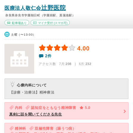
辻野医院
医療法人敬仁会
奈良県奈良市学園朝日町（学園前駅、菖蒲池駅）
駐車場あり
マイナ受付
(スマホ可)
土曜（〜13:00）
4.00
2件
アクセス数 7月:
208
| 6月:
232
心療内科について
【診療・治療法】
精神療法
内科
認知症をともなう精神障害
5.0
真剣に話を聞いてくださる先生
精神科
双極性障害（躁うつ病）