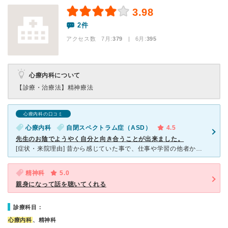
3.98
2件
アクセス数 7月:
379
| 6月:
395
心療内科について
【診療・治療法】
精神療法
心療内科の口コミ
心療内科
自閉スペクトラム症（ASD）
4.5
先生のお陰でようやく自分と向き合うことが出来ました。
[症状・来院理由] 昔から感じていた事で、仕事や学習の他者からの遅れや、人間関係にずれについて悩んでいました。そこで知人の紹介でこのクリニックを知りました。 以前にも地元の心療内科に通院してい
精神科
5.0
親身になって話を聴いてくれる
診療科目：
心療内科
、精神科