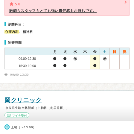
5.0
医師もスタッフもとても強い責任感をお持ちです。
診療科目：
心療内科
、精神科
診療時間
月
火
水
木
金
土
日
祝
09:00-12:30
15:30-19:00
09:00-13:30
岡クリニック
奈良県生駒市北新町（生駒駅（鳥居前駅））
マイナ受付
土曜（〜13:00）