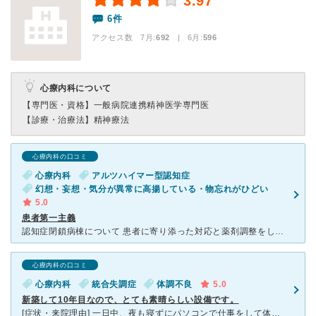
3.97
6件
アクセス数 7月:
692
| 6月:
596
心療内科について
【専門医・資格】
一般病院連携精神医学専門医
【診療・治療法】
精神療法
心療内科の口コミ
心療内科
アルツハイマー型認知症
幻想・妄想・気分が異常に高揚している・物忘れがひどい
5.0
患者第一主義
認知症閉鎖病棟について 患者に寄り添った対応と薬剤調整をしてくれています。 ここへ入院してから、随分と性格が穏やかになりました。 若いナースさんや介護士さんも親切丁寧です。 患者に対してい
心療内科の口コミ
心療内科
統合失調症
体調不良
5.0
新築して10年目なので、とても素晴らしい設備です。
[症状・来院理由] 一日中、夜も寝ずにパソコンで仕事をして体調を壊したから通院を始めました。 [医師の診断・治療法] とにかく今の状態で服薬を続けて、焦らずゆったりと、毎日を平穏に過ごす事。すぐ