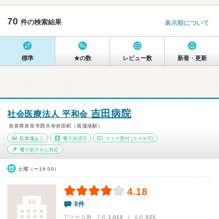
70
件の検索結果
表示順について
標準
★の数
レビュー数
新着・更新
吉田病院
社会医療法人 平和会
奈良県奈良市西大寺赤田町（菖蒲池駅）
駐車場あり
電子決済可
マイナ受付
(スマホ可)
電子処方せん対応
土曜（〜16:00）
4.18
8件
アクセス数 7月:
1,015
| 6月:
925