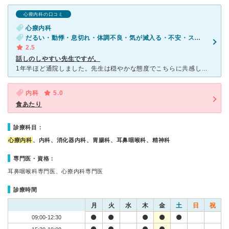
心療内科の口コミ
心療内科
だるい・動悸・息切れ・体調不良・気が滅入る・不安・ストレス
2.5
話しのしやすい先生ですが。
1年半ほど通院しました。先生は穏やかな態度でこちらに共感してくれるので、話しはしやすいです。予約制ですが、1時間位待ちます。 奈良医大の医大生？研修医？の病院実習に指定されているクリニックで、そういう
内科
5.0
食あたり
診療科目：
心療内科
、内科、消化器内科、胃腸科、耳鼻咽喉科、精神科
専門医・資格：
耳鼻咽喉科専門医、心療内科専門医
診療時間
月
火
水
木
金
土
日
祝
09:00-12:30