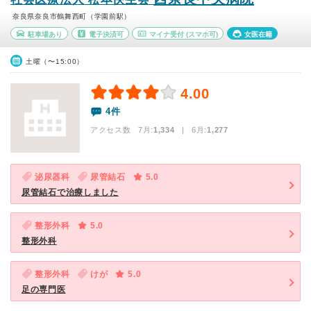
奈良県奈良市鶴舞西町（学園前駅）
駐車場あり
電子決済可
マイナ受付
(スマホ可)
女医在籍
土曜（〜15:00）
4.00
4件
アクセス数 7月:
1,334
| 6月:
1,277
泌尿器科
尿管結石
5.0
尿管結石で治療しました
整形外科
5.0
整形外科
整形外科
けが
5.0
足の専門医