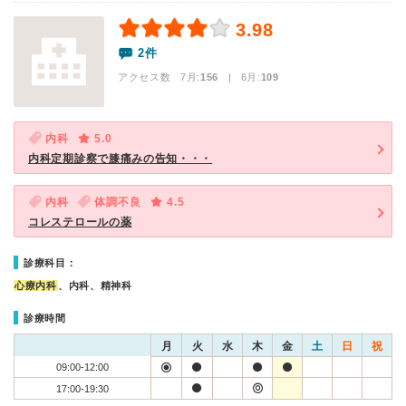
3.98
2件
アクセス数 7月:
156
| 6月:
109
内科
5.0
内科定期診察で膝痛みの告知・・・
内科
体調不良
4.5
コレステロールの薬
診療科目：
心療内科
、内科、精神科
診療時間
月
火
水
木
金
土
日
祝
09:00-12:00
17:00-19:30