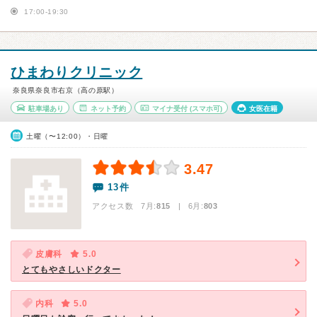
17:00-19:30
ひまわりクリニック
奈良県奈良市右京（高の原駅）
駐車場あり
ネット予約
マイナ受付
(スマホ可)
女医在籍
土曜（〜12:00）・日曜
3.47
13件
アクセス数 7月:
815
| 6月:
803
皮膚科
5.0
とてもやさしいドクター
内科
5.0