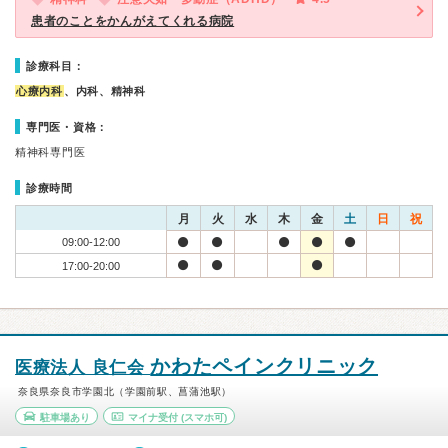
患者のことをかんがえてくれる病院
診療科目：
心療内科
、内科、精神科
専門医・資格：
精神科専門医
診療時間
月
火
水
木
金
土
日
祝
09:00-12:00
17:00-20:00
かわたペインクリニック
医療法人 良仁会
奈良県奈良市学園北（学園前駅、菖蒲池駅）
駐車場あり
マイナ受付
(スマホ可)