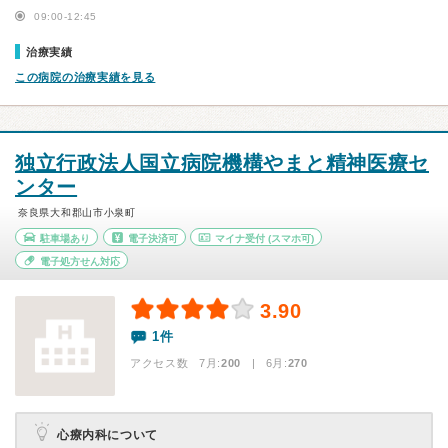
09:00-12:45
治療実績
この病院の治療実績を見る
独立行政法人国立病院機構やまと精神医療セ
ンター
奈良県大和郡山市小泉町
駐車場あり
電子決済可
マイナ受付
(スマホ可)
電子処方せん対応
3.90
1件
アクセス数 7月:
200
| 6月:
270
心療内科について