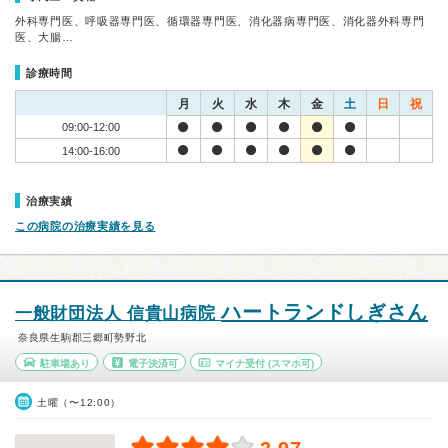
外科専門医、呼吸器専門医、循環器専門医、消化器病専門医、消化器外科専門
医、大腸…
診療時間
月
火
水
木
金
土
日
祝
09:00-12:00
14:00-16:00
治療実績
この病院の治療実績を見る
ハートランドしぎさん
一般財団法人 信貴山病院
奈良県生駒郡三郷町勢野北
駐車場あり
電子決済可
マイナ受付
(スマホ可)
土曜（〜12:00）