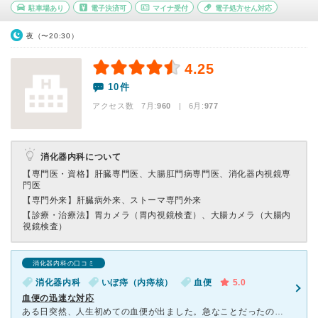
駐車場あり
電子決済可
マイナ受付
電子処方せん対応
夜（〜20:30）
4.25
10件
アクセス数 7月:
960
| 6月:
977
消化器内科について
【専門医・資格】
肝臓専門医、大腸肛門病専門医、消化器内視鏡専
門医
【専門外来】
肝臓病外来、ストーマ専門外来
【診療・治療法】
胃カメラ（胃内視鏡検査）、大腸カメラ（大腸内
視鏡検査）
消化器内科の口コミ
消化器内科
いぼ痔（内痔核）
血便
5.0
血便の迅速な対応
ある日突然、人生初めての血便が出ました。急なことだったので心配になりネット検査すると、大腸がんの可能性もあるとのことで心配になり土庫病院さんに電話しました。 通常の検査の予約だと数カ月後になるとのこ