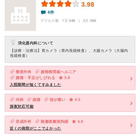
3.98
4件
アクセス数 7月:
348
| 6月:
346
消化器内科について
【診療・治療法】
胃カメラ（胃内視鏡検査）、大腸カメラ（大腸内
視鏡検査）
整形外科
腰椎椎間板ヘルニア
腰痛・手足がしびれる
5.0
入院期間が短くてすみました
内科
頭痛
頭が痛い
4.5
深夜対応可能
形成外科
熱傷後瘢痕拘縮
4.0
近くの病院がここでよかった