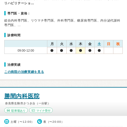
リハビリテーショ…
専門医・資格：
総合内科専門医、リウマチ専門医、外科専門医、糖尿病専門医、内分泌代謝科
専門医、…
診療時間
月
火
水
木
金
土
日
祝
09:00-12:00
治療実績
この病院の治療実績を見る
勝間内科医院
奈良県生駒市さつき台（一分駅）
駐車場あり
マイナ受付
土曜（〜12:00）
夜（〜20:00）