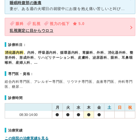
睡眠時腹部の激痛
妻が、ある週の火曜日の就寝中にお腹を抱え痛い苦しいと叫びだしたので、救急要請しようとしたら『朝まで様子を見るから救急は止めて』と言うので静観しました。朝には落ち着いたが、私の脳裏を過ったのは、彼女の直
眼科
乱視
視力の低下
5.0
乱視測定に目からウロコ
診療科目：
消化器内科
、内科、呼吸器内科、循環器内科、胃腸科、外科、消化器外科、整
形外科、形成外科、リハビリテーション科、皮膚科、泌尿器科、眼科、耳鼻咽
喉科、産婦人科、…
専門医・資格：
総合内科専門医、アレルギー専門医、リウマチ専門医、血液専門医、外科専門
医、糖尿…
診療時間
月
火
水
木
金
土
日
祝
08:30-14:00
治療実績
この病院の治療実績を見る