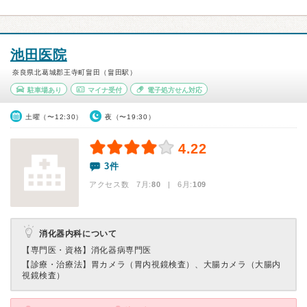
池田医院
奈良県北葛城郡王寺町畠田（畠田駅）
駐車場あり
マイナ受付
電子処方せん対応
土曜（〜12:30）
夜（〜19:30）
4.22
3件
アクセス数 7月:
80
| 6月:
109
消化器内科について
【専門医・資格】
消化器病専門医
【診療・治療法】
胃カメラ（胃内視鏡検査）、大腸カメラ（大腸内
視鏡検査）