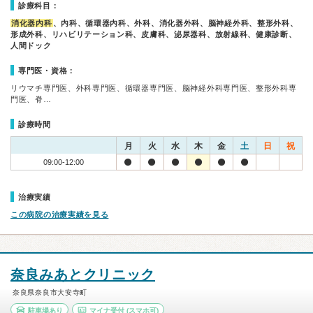
診療科目：
消化器内科
、内科、循環器内科、外科、消化器外科、脳神経外科、整形外科、
形成外科、リハビリテーション科、皮膚科、泌尿器科、放射線科、健康診断、
人間ドック
専門医・資格：
リウマチ専門医、外科専門医、循環器専門医、脳神経外科専門医、整形外科専
門医、脊…
診療時間
月
火
水
木
金
土
日
祝
09:00-12:00
治療実績
この病院の治療実績を見る
奈良みあとクリニック
奈良県奈良市大安寺町
駐車場あり
マイナ受付
(スマホ可)