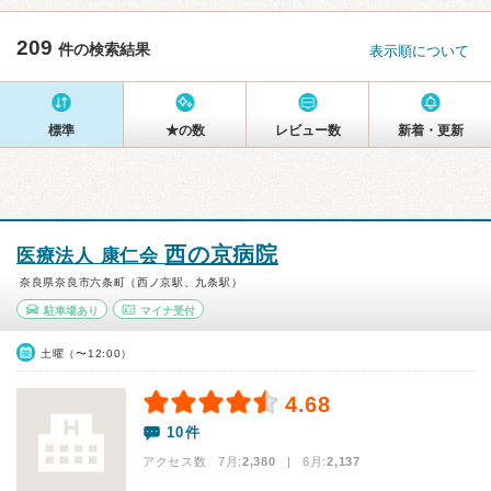
209
件の検索結果
表示順について
標準
★の数
レビュー数
新着・更新
西の京病院
医療法人 康仁会
奈良県奈良市六条町（西ノ京駅、九条駅）
駐車場あり
マイナ受付
土曜（〜12:00）
4.68
10件
アクセス数 7月:
2,380
| 6月:
2,137