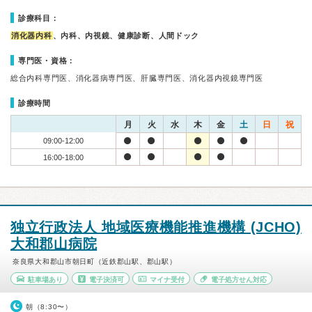
診療科目：
消化器内科
、内科、内視鏡、健康診断、人間ドック
専門医・資格：
総合内科専門医、消化器病専門医、肝臓専門医、消化器内視鏡専門医
診療時間
月
火
水
木
金
土
日
祝
09:00-12:00
16:00-18:00
独立行政法人 地域医療機能推進機構 (JCHO)
大和郡山病院
奈良県大和郡山市朝日町（近鉄郡山駅、郡山駅）
駐車場あり
電子決済可
マイナ受付
電子処方せん対応
朝（8:30〜）