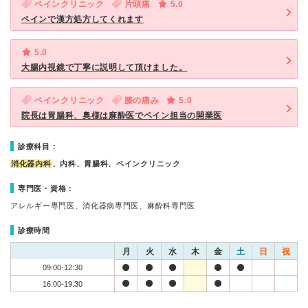
ペインクリニック
片頭痛
5.0
ペインで漢方処方してくれます
5.0
大腸内視鏡で丁寧に説明して頂けました。
ペインクリニック
膝の痛み
5.0
院長は胃腸科、奥様は麻酔医でペイン担当の開業医
診療科目：
消化器内科
、内科、胃腸科、ペインクリニック
専門医・資格：
アレルギー専門医、消化器病専門医、麻酔科専門医
診療時間
月
火
水
木
金
土
日
祝
09:00-12:30
16:00-19:30