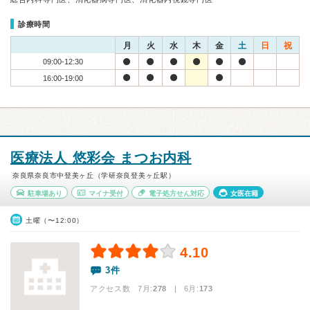
診療時間
月
火
水
木
金
土
日
祝
09:00-12:30
16:00-19:00
医療法人 悠彩会 まつお内科
奈良県奈良市中登美ヶ丘（学研奈良登美ヶ丘駅）
駐車場あり
マイナ受付
電子処方せん対応
女医在籍
土曜（〜12:00）
4.10
3件
アクセス数 7月:
278
| 6月:
173