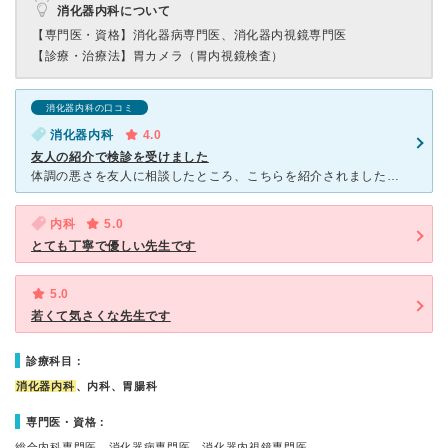
消化器内科について
【専門医・資格】
消化器病専門医、消化器内視鏡専門医
【診療・治療法】
胃カメラ（胃内視鏡検査）
消化器内科の口コミ
消化器内科
4.0
友人の紹介で検診を受けました
体調の悪さを友人に相談したところ、こちらを紹介されました。近鉄駅前で通院に便利だったこともあります。胃検診をしていただきましたが、こちらの不安をできるだけ除くような言葉がけにほっとしながら検査を受けま
内科
5.0
とても丁寧で優しい先生です
5.0
若くて気さくな先生です
診療科目：
消化器内科
、内科、胃腸科
専門医・資格：
総合内科専門医、消化器病専門医、消化器内視鏡専門医