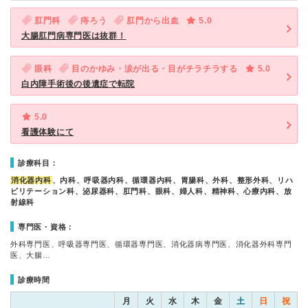
肛門科
痔ろう
肛門から出血
5.0
大腸肛門病専門医は抜群！
眼科
目のかゆみ・涙が出る・目がチラチラする
5.0
白内障手術後の後遺症で転院
5.0
看護体験にて
診療科目：
消化器内科
、内科、呼吸器内科、循環器内科、胃腸科、外科、整形外科、リハ
ビリテーション科、泌尿器科、肛門科、眼科、婦人科、精神科、心療内科、放
射線科
専門医・資格：
外科専門医、呼吸器専門医、循環器専門医、消化器病専門医、消化器外科専門
医、大腸…
診療時間
月
火
水
木
金
土
日
祝