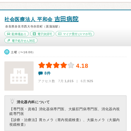
吉田病院
社会医療法人 平和会
奈良県奈良市西大寺赤田町（菖蒲池駅）
駐車場あり
電子決済可
マイナ受付
(スマホ可)
電子処方せん対応
土曜（〜16:00）
4.18
8件
アクセス数 7月:
1,015
| 6月:
925
消化器内科について
【専門医・資格】
消化器病専門医、大腸肛門病専門医、消化器内視
鏡専門医
【診療・治療法】
胃カメラ（胃内視鏡検査）、大腸カメラ（大腸内
視鏡検査）