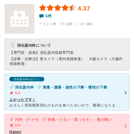
4.37
6件
アクセス数 7月:
229
| 6月:
165
消化器内科について
【専門医・資格】
消化器内視鏡専門医
【診療・治療法】
胃カメラ（胃内視鏡検査）、大腸カメラ（大腸内
視鏡検査）
消化器内科の口コミ
消化器内科
胃痛・腹痛・急性の下痢・慢性の下痢
5.0
よかったです！
おそらく賞味期限切れのものを食べたせいかで、腹痛になりました。いつもなら2.3日で治るのですが、1週間ほど痛くご飯もほとんど食べられなかったので受診。 遅い時間にも空いてるので仕事帰りにより、受診。
内科
かぜ
発熱・だるい・咳（セキ）・喉が痛い
5.0
Happy