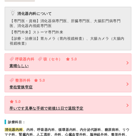
消化器内科について
【専門医・資格】
消化器病専門医、肝臓専門医、大腸肛門病専門
医、消化器内視鏡専門医
【専門外来】
ストーマ専門外来
【診療・治療法】
胃カメラ（胃内視鏡検査）、大腸カメラ（大腸内
視鏡検査）
呼吸器内科
咳（セキ）
5.0
素晴らしい
整形外科
5.0
脊柱管狭窄症
5.0
早いです見事な手術で術後11日で退院予定
診療科目：
消化器内科
、内科、呼吸器内科、循環器内科、内分泌代謝科、糖尿病科、リウ
マチ科、腎臓内科、人工透析、外科、心臓血管外科、脳神経外科、整形外科、