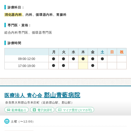
診療科目：
消化器内科
、内科、循環器内科、胃腸科
専門医・資格：
総合内科専門医、循環器専門医
診療時間
月
火
水
木
金
土
日
祝
09:00-12:00
17:00-19:00
郡山青藍病院
医療法人 青心会
奈良県大和郡山市本庄町（近鉄郡山駅、郡山駅）
駐車場あり
電子決済可
マイナ受付
(スマホ可)
土曜（〜12:00）