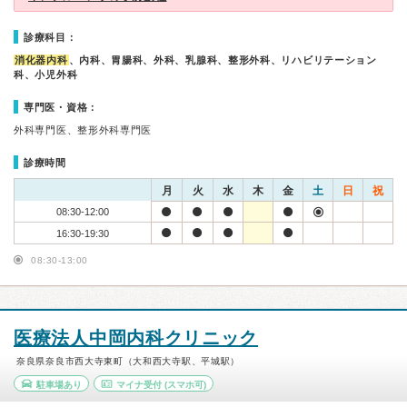
診療科目：
消化器内科
、内科、胃腸科、外科、乳腺科、整形外科、リハビリテーション
科、小児外科
専門医・資格：
外科専門医、整形外科専門医
診療時間
月
火
水
木
金
土
日
祝
08:30-12:00
16:30-19:30
08:30-13:00
医療法人中岡内科クリニック
奈良県奈良市西大寺東町（大和西大寺駅、平城駅）
駐車場あり
マイナ受付
(スマホ可)