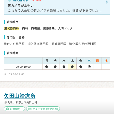
消化器内科
4.5
胃カメラが上手い
こちらで人生初の胃カメラを経験しました。痛みが不安でしたが、車に乗らないといけなかったので鎮静剤を使わずに受けました。 とても緊張しましたが、看護師さんが背中をさすってくれたのと、医師の技術が高
診療科目：
消化器内科
、内科、内視鏡、健康診断、人間ドック
専門医・資格：
総合内科専門医、消化器病専門医、肝臓専門医、消化器内視鏡専門医
診療時間
月
火
水
木
金
土
日
祝
09:00-19:00
09:00-12:00
矢田山診療所
奈良県大和郡山市矢田山町
駐車場あり
マイナ受付
(スマホ可)