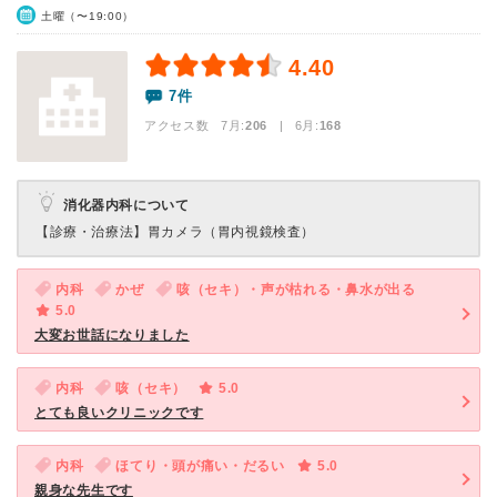
土曜（〜19:00）
4.40
7件
アクセス数 7月:
206
| 6月:
168
消化器内科について
【診療・治療法】
胃カメラ（胃内視鏡検査）
内科
かぜ
咳（セキ）・声が枯れる・鼻水が出る
5.0
大変お世話になりました
内科
咳（セキ）
5.0
とても良いクリニックです
内科
ほてり・頭が痛い・だるい
5.0
親身な先生です