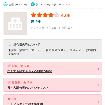
土曜（〜13:00）
朝（8:30〜）・夜（〜19:30）
4.06
4件
アクセス数 7月:
221
| 6月:
197
消化器内科について
【診療・治療法】
胃カメラ（胃内視鏡検査）、大腸カメラ（大腸内
視鏡検査）
内科
5.0
なんでも診てもらえる地域の病院
胃腸科
5.0
胃・大腸検査のスペシャリスト
4.0
インフルエンザの予防接種