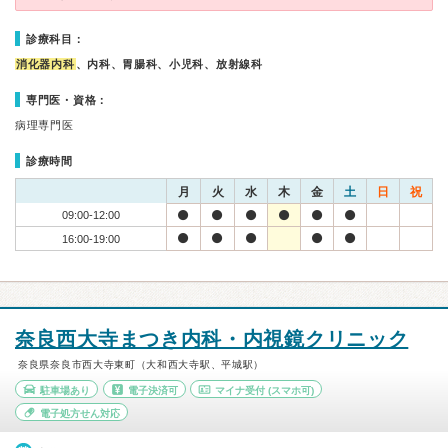
診療科目：
消化器内科
、内科、胃腸科、小児科、放射線科
専門医・資格：
病理専門医
診療時間
月
火
水
木
金
土
日
祝
09:00-12:00
16:00-19:00
奈良西大寺まつき内科・内視鏡クリニック
奈良県奈良市西大寺東町（大和西大寺駅、平城駅）
駐車場あり
電子決済可
マイナ受付
(スマホ可)
電子処方せん対応