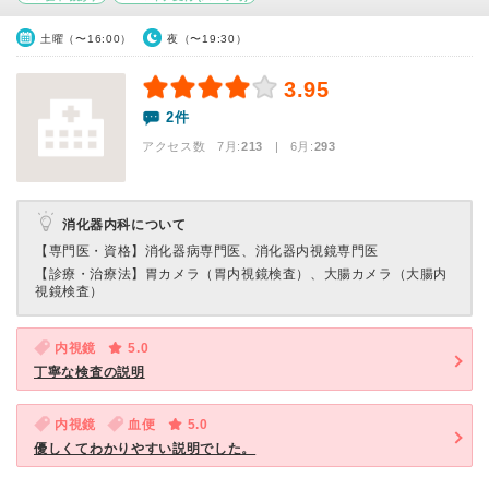
土曜（〜16:00）
夜（〜19:30）
3.95
2件
アクセス数 7月:
213
| 6月:
293
消化器内科について
【専門医・資格】
消化器病専門医、消化器内視鏡専門医
【診療・治療法】
胃カメラ（胃内視鏡検査）、大腸カメラ（大腸内
視鏡検査）
内視鏡
5.0
丁寧な検査の説明
内視鏡
血便
5.0
優しくてわかりやすい説明でした。