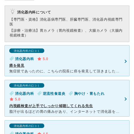
消化器内科について
【専門医・資格】
消化器病専門医、肝臓専門医、消化器内視鏡専門
医
【診療・治療法】
胃カメラ（胃内視鏡検査）、大腸カメラ（大腸内
視鏡検査）
消化器内科の口コミ
消化器内科
5.0
癌を発見
無症状であったのに、こちらの院長に癌を発見して頂きました！ おかげ様で早期での発見となり、検査や紹介状と迅速に対応して下さり、大きな病院にて手術と経過観察中です。 小さな体調不良などは、こ
消化器内科の口コミ
消化器内科
逆流性食道炎
胸やけ・胃もたれ
5.0
内視鏡検査が上手でしっかり傾聴してくれる先生
脂汗が出るほどの胃の痛みがあり、インターネットで消化器を診れる何ヶ所かの病院にかかりましたが、「まだ若いから。」、「一過性のものでしょう。」と言われ内視鏡検査は不要だと言われました。その後もみぞおちの
消化器内科の口コミ