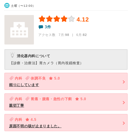
土曜（〜12:00）
4.12
3件
アクセス数 7月:
98
| 6月:
82
消化器内科について
【診療・治療法】
胃カメラ（胃内視鏡検査）
内科
体調不良
5.0
頼りにしています
内科
胃痛・腹痛・急性の下痢
5.0
親切丁寧
内科
4.5
原因不明の咳が止まりました。