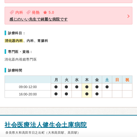
内科
発熱
5.0
感じのいい先生で綺麗な病院です
診療科目：
消化器内科
、内科、胃腸科
専門医・資格：
消化器内視鏡専門医
診療時間
月
火
水
木
金
土
日
祝
09:00-12:00
16:00-20:00
社会医療法人健生会土庫病院
奈良県大和高田市日之出町（大和高田駅、高田駅）