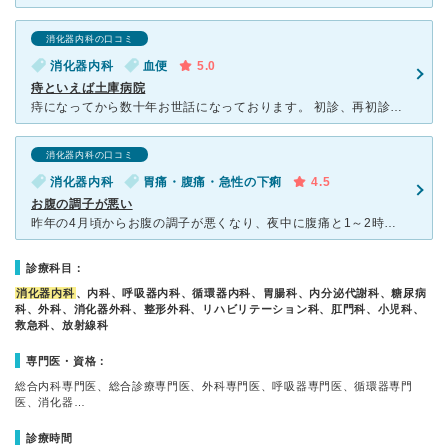
消化器内科の口コミ
消化器内科
血便
5.0
痔といえば土庫病院
痔になってから数十年お世話になっております。 初診、再初診でも出血がみられた患者さんはS字結腸までのカメラを勧められます。 痛いときもありますがその日のうちにできるので毎回して帰ります。 基本麻
消化器内科の口コミ
消化器内科
胃痛・腹痛・急性の下痢
4.5
お腹の調子が悪い
昨年の4月頃からお腹の調子が悪くなり、夜中に腹痛と1～2時間闘ったのち、嘔吐と下痢をするということが定期的にありました。 初めは違う病院で検査をしたのですが、S状結腸の部分がカメラが通らないので
診療科目：
消化器内科
、内科、呼吸器内科、循環器内科、胃腸科、内分泌代謝科、糖尿病
科、外科、消化器外科、整形外科、リハビリテーション科、肛門科、小児科、
救急科、放射線科
専門医・資格：
総合内科専門医、総合診療専門医、外科専門医、呼吸器専門医、循環器専門
医、消化器…
診療時間