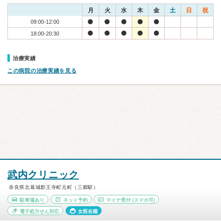
月
火
水
木
金
土
日
祝
09:00-12:00
18:00-20:30
治療実績
この病院の治療実績を見る
武内クリニック
奈良県北葛城郡王寺町元町（三郷駅）
駐車場あり
ネット予約
マイナ受付
(スマホ可)
電子処方せん対応
女医在籍