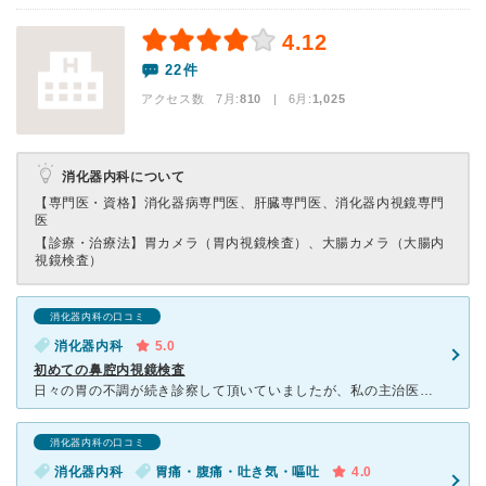
4.12
22件
アクセス数 7月:
810
| 6月:
1,025
消化器内科について
【専門医・資格】
消化器病専門医、肝臓専門医、消化器内視鏡専門
医
【診療・治療法】
胃カメラ（胃内視鏡検査）、大腸カメラ（大腸内
視鏡検査）
消化器内科の口コミ
消化器内科
5.0
初めての鼻腔内視鏡検査
日々の胃の不調が続き診察して頂いていましたが、私の主治医が1年の産休で、代診の医師からは投薬も無く、挙句「気のせいやろ」と言われる始末で、この医師には何を訴えても無駄と市販胃薬でしのぎ我慢してきました
消化器内科の口コミ
消化器内科
胃痛・腹痛・吐き気・嘔吐
4.0