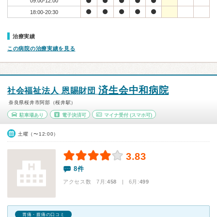
09:00-12:00
18:00-20:30
治療実績
この病院の治療実績を見る
済生会中和病院
社会福祉法人 恩賜財団
奈良県桜井市阿部（桜井駅）
駐車場あり
電子決済可
マイナ受付
(スマホ可)
土曜（〜12:00）
3.83
8件
アクセス数 7月:
458
| 6月:
499
胃痛・腹痛の口コミ