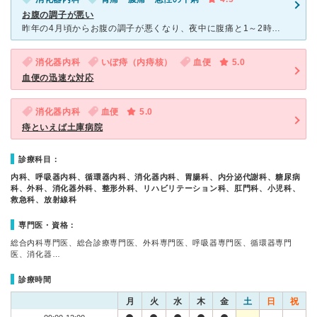
お腹の調子が悪い
昨年の4月頃からお腹の調子が悪くなり、夜中に腹痛と1～2時間闘ったのち、嘔吐と下痢をするということが定期的にありました。 初めは違う病院で検査をしたのですが、S状結腸の部分がカメラが通らないので
消化器内科
いぼ痔（内痔核）
血便
5.0
血便の迅速な対応
消化器内科
血便
5.0
痔といえば土庫病院
診療科目：
内科、呼吸器内科、循環器内科、消化器内科、胃腸科、内分泌代謝科、糖尿病
科、外科、消化器外科、整形外科、リハビリテーション科、肛門科、小児科、
救急科、放射線科
専門医・資格：
総合内科専門医、総合診療専門医、外科専門医、呼吸器専門医、循環器専門
医、消化器…
診療時間
月
火
水
木
金
土
日
祝