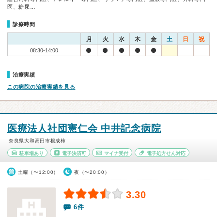
医、糖尿…
診療時間
月
火
水
木
金
土
日
祝
08:30-14:00
治療実績
この病院の治療実績を見る
医療法人社団憲仁会 中井記念病院
奈良県大和高田市根成柿
駐車場あり
電子決済可
マイナ受付
電子処方せん対応
土曜（〜12:00）
夜（〜20:00）
3.30
6件