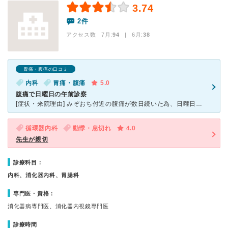
3.74
2件
アクセス数 7月:
94
| 6月:
38
胃痛・腹痛の口コミ
内科
胃痛・腹痛
5.0
腹痛で日曜日の午前診察
[症状・来院理由] みぞおち付近の腹痛が数日続いた為、日曜日でも診療可能な医院を探しました。 [医師の診断・治療法] 診察室で問診と腹部の触診してもらいました。診断は胃・十二指腸のあたりが炎症等
循環器内科
動悸・息切れ
4.0
先生が親切
診療科目：
内科、消化器内科、胃腸科
専門医・資格：
消化器病専門医、消化器内視鏡専門医
診療時間