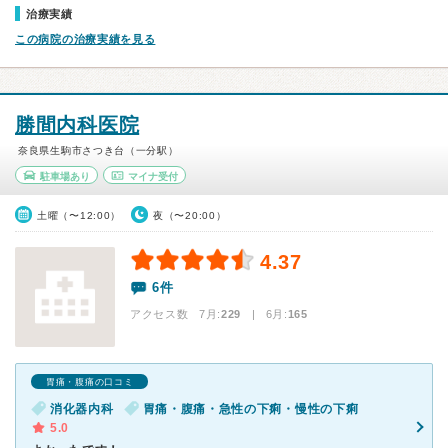
治療実績
この病院の治療実績を見る
勝間内科医院
奈良県生駒市さつき台（一分駅）
駐車場あり
マイナ受付
土曜（〜12:00）
夜（〜20:00）
4.37
6件
アクセス数 7月:
229
| 6月:
165
胃痛・腹痛の口コミ
消化器内科
胃痛・腹痛・急性の下痢・慢性の下痢
5.0