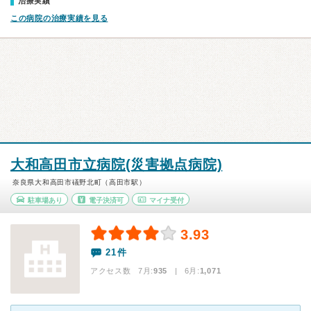
治療実績
この病院の治療実績を見る
大和高田市立病院(災害拠点病院)
奈良県大和高田市礒野北町（高田市駅）
駐車場あり
電子決済可
マイナ受付
3.93
21件
アクセス数 7月:
935
| 6月:
1,071