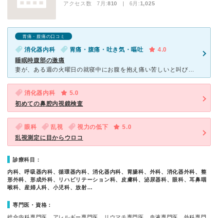
アクセス数 7月:
810
| 6月:
1,025
胃痛・腹痛の口コミ
消化器内科
胃痛・腹痛・吐き気・嘔吐
4.0
睡眠時腹部の激痛
妻が、ある週の火曜日の就寝中にお腹を抱え痛い苦しいと叫びだしたので、救急要請しようとしたら『朝まで様子を見るから救急は止めて』と言うので静観しました。朝には落ち着いたが、私の脳裏を過ったのは、彼女の直
消化器内科
5.0
初めての鼻腔内視鏡検査
眼科
乱視
視力の低下
5.0
乱視測定に目からウロコ
診療科目：
内科、呼吸器内科、循環器内科、消化器内科、胃腸科、外科、消化器外科、整
形外科、形成外科、リハビリテーション科、皮膚科、泌尿器科、眼科、耳鼻咽
喉科、産婦人科、小児科、放射…
専門医・資格：
総合内科専門医、アレルギー専門医、リウマチ専門医、血液専門医、外科専門