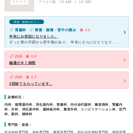
アクセス数 7月:
243
| 6月:
242
胃痛・腹痛の口コミ
胃腸科
胃痛・腹痛・背中の痛み
4.5
年末にお世話になりました。
ずっと胃の不調から背中痛があり、 年末にさらにひどくなり、不安感で診察に行きました。 夜間にも関わらずctも撮ってくださり、 胃の厚みからみて救急な状態ではないよ、心療内科系な気がするねと言われ
内科
4.0
融通がきく病院
内科
3.5
2回診てもらっています。
診療科目：
内科、循環器内科、消化器内科、胃腸科、内分泌代謝科、糖尿病科、腎臓内
科、外科、消化器外科、脳神経外科、整形外科、リハビリテーション科、肛門
科、眼科、精神科
専門医・資格：
総合内科専門医、外科専門医、糖尿病専門医、内分泌代謝科専門医、循環器専