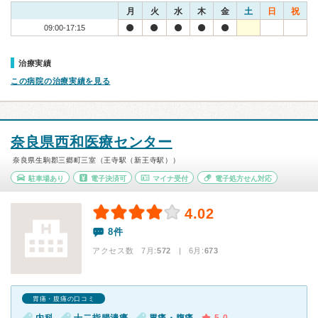
月
火
水
木
金
土
日
祝
09:00-17:15
治療実績
この病院の治療実績を見る
奈良県西和医療センター
奈良県生駒郡三郷町三室（王寺駅（新王寺駅））
駐車場あり
電子決済可
マイナ受付
電子処方せん対応
4.02
8件
アクセス数 7月:
572
| 6月:
673
胃痛・腹痛の口コミ