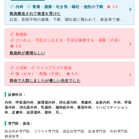
内科
胃痛・腹痛・吐き気・嘔吐・急性の下痢
3.5
救急搬送されて検査を受けた
以前、原因不明の腹痛、下痢、嘔吐感に襲われて、救急車で搬送されました。低体温になりとても辛くて不安でした。 途中の道でやっとこの病院に決まり、病院についたころには少しだけ痛みはましになっていたものの
救急科
けいれん・手足がふるえる・手足が麻痺する・発熱（子供）
5.0
救急科が素晴らしい
小児科
マイコプラズマ肺炎
咳（セキ）・発熱（子供）
5.0
肺炎で入院しましたが優しい先生でした
診療科目：
内科、呼吸器内科、循環器内科、消化器内科、胃腸科、血液内科、外科、呼吸
器外科、消化器外科、乳腺科、脳神経外科、整形外科、リハビリテーション
科、皮膚科、泌尿器科、眼科、耳…
専門医・資格：
総合内科専門医、リウマチ専門医、感染症専門医、血液専門医、外科専門医、
糖尿病専…