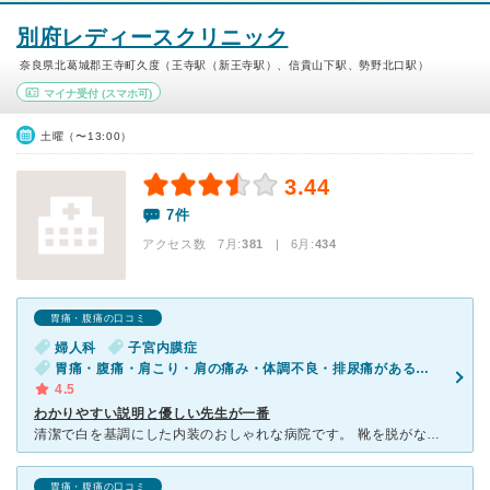
別府レディースクリニック
奈良県北葛城郡王寺町久度（王寺駅（新王寺駅）、信貴山下駅、勢野北口駅）
マイナ受付
(スマホ可)
土曜（〜13:00）
3.44
7件
アクセス数 7月:
381
| 6月:
434
胃痛・腹痛の口コミ
婦人科
子宮内膜症
胃痛・腹痛・肩こり・肩の痛み・体調不良・排尿痛がある・下腹部の痛み（女性）
4.5
わかりやすい説明と優しい先生が一番
清潔で白を基調にした内装のおしゃれな病院です。 靴を脱がなくていいので腹痛があるときは助かります。 別府先生は穏やかな口調でそれはそれは丁寧に問診されるので 患者としては話しやすく、わからないこ
胃痛・腹痛の口コミ