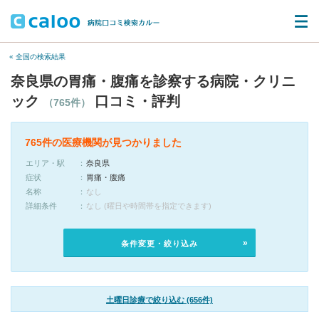
« 全国の検索結果
奈良県の胃痛・腹痛を診察する病院・クリニ
ック
口コミ・評判
（765件）
765件の医療機関が見つかりました
エリア・駅
奈良県
症状
胃痛・腹痛
名称
なし
詳細条件
なし (曜日や時間帯を指定できます)
条件変更・絞り込み
土曜日診療で絞り込む (656件)