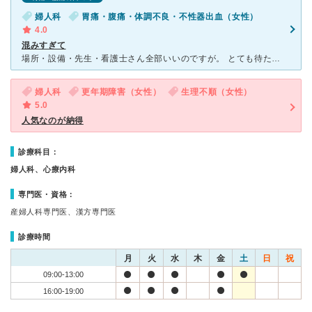
婦人科
胃痛・腹痛・体調不良・不性器出血（女性）
4.0
混みすぎて
場所・設備・先生・看護士さん全部いいのですが。 とても待たされるので、大変です。 待ち時間が1時間半程度はあたりまえ、下手すると2時間待ちます。 ひっきりなしに問い合わせの電話があるようで、新規
婦人科
更年期障害（女性）
生理不順（女性）
5.0
人気なのが納得
診療科目：
婦人科、心療内科
専門医・資格：
産婦人科専門医、漢方専門医
診療時間
月
火
水
木
金
土
日
祝
09:00-13:00
16:00-19:00