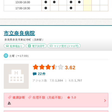
13:00-16:00
17:00-19:30
市立奈良病院
奈良県奈良市東紀寺町（京終駅）
駐車場あり
電子決済可
マイナ受付
(スマホ可)
土曜（〜17:00）
3.62
22件
アクセス数 7月:
1,584
| 6月:
1,707
健康診断
生理不順（月経不順）
5.0
あ