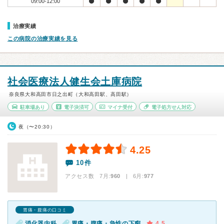
09:00-12:00
治療実績
この病院の治療実績を見る
社会医療法人健生会土庫病院
奈良県大和高田市日之出町（大和高田駅、高田駅）
駐車場あり
電子決済可
マイナ受付
電子処方せん対応
夜（〜20:30）
4.25
10件
アクセス数 7月:
960
| 6月:
977
胃痛・腹痛の口コミ
消化器内科
胃痛・腹痛・急性の下痢
4.5