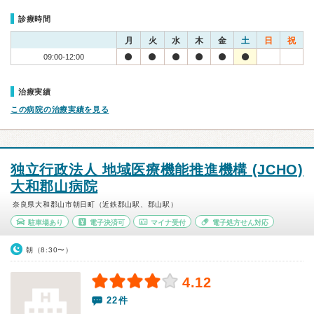
診療時間
月
火
水
木
金
土
日
祝
09:00-12:00
治療実績
この病院の治療実績を見る
独立行政法人 地域医療機能推進機構 (JCHO)
大和郡山病院
奈良県大和郡山市朝日町（近鉄郡山駅、郡山駅）
駐車場あり
電子決済可
マイナ受付
電子処方せん対応
朝（8:30〜）
4.12
22件