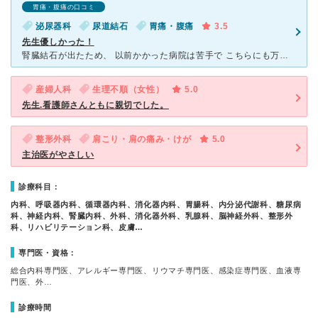
胃痛・腹痛の口コミ
泌尿器科
尿道結石
胃痛・腹痛
3.5
先生優しかった！
腎臓結石が出たため、 以前かかった病院は苦手で こちらにも万が一の結石を破砕する機械が あるし、周りの評判もよかったので 診療所で紹介状を貰って初診かかりました。 泌尿器科の受付の方がベテラ
産婦人科
生理不順（女性）
5.0
先生.看護師さんともに親切でした。
整形外科
肩こり・肩の痛み・けが
5.0
主治医がやさしい
診療科目：
内科、呼吸器内科、循環器内科、消化器内科、胃腸科、内分泌代謝科、糖尿病
科、神経内科、腎臓内科、外科、消化器外科、乳腺科、脳神経外科、整形外
科、リハビリテーション科、皮膚…
専門医・資格：
総合内科専門医、アレルギー専門医、リウマチ専門医、感染症専門医、血液専
門医、外…
診療時間