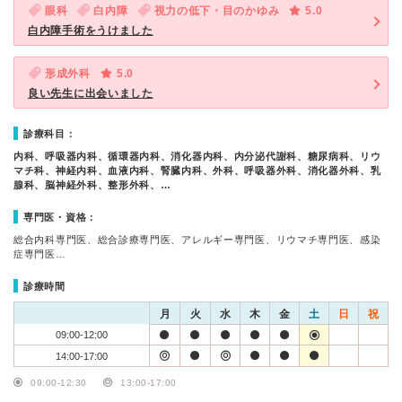
眼科
白内障
視力の低下・目のかゆみ
5.0
白内障手術をうけました
形成外科
5.0
良い先生に出会いました
診療科目：
内科、呼吸器内科、循環器内科、消化器内科、内分泌代謝科、糖尿病科、リウ
マチ科、神経内科、血液内科、腎臓内科、外科、呼吸器外科、消化器外科、乳
腺科、脳神経外科、整形外科、…
専門医・資格：
総合内科専門医、総合診療専門医、アレルギー専門医、リウマチ専門医、感染
症専門医…
診療時間
月
火
水
木
金
土
日
祝
09:00-12:00
14:00-17:00
09:00-12:30
13:00-17:00