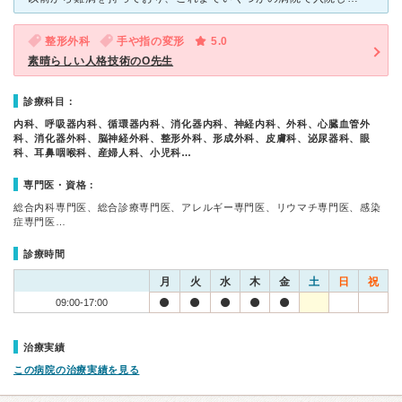
整形外科
手や指の変形
5.0
素晴らしい人格技術のO先生
診療科目：
内科、呼吸器内科、循環器内科、消化器内科、神経内科、外科、心臓血管外
科、消化器外科、脳神経外科、整形外科、形成外科、皮膚科、泌尿器科、眼
科、耳鼻咽喉科、産婦人科、小児科…
専門医・資格：
総合内科専門医、総合診療専門医、アレルギー専門医、リウマチ専門医、感染
症専門医…
診療時間
月
火
水
木
金
土
日
祝
09:00-17:00
治療実績
この病院の治療実績を見る