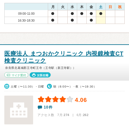
月
火
水
木
金
土
日
祝
09:00-11:00
16:30-18:30
医療法人 まつおかクリニック 内視鏡検査CT
検査クリニック
奈良県北葛城郡王寺町王寺（王寺駅（新王寺駅））
マイナ受付
女医在籍
土曜（〜11:30）・日曜
朝（8:00〜）・夜（〜19:30）
4.06
10件
アクセス数 7月:
274
| 6月:
262