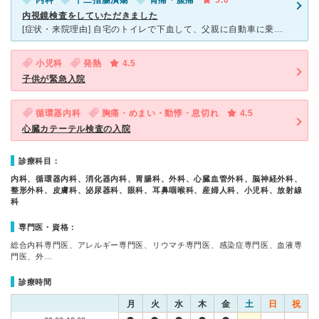
内科
十二指腸潰瘍
胃痛・腹痛
5.0
内視鏡検査をしていただきました
[症状・来院理由] 自宅のトイレで下血して、父親に自動車に乗せてもらい、あわてて奈良県立三室病院に行きました。一階の外来受付の待ち時間は、約二時間。高齢者を中心に、骨折をして担ぎ込まれる人が多かった
小児科
発熱
4.5
子供が緊急入院
循環器内科
胸痛・めまい・動悸・息切れ
4.5
心臓カテーテル検査の入院
診療科目：
内科、循環器内科、消化器内科、胃腸科、外科、心臓血管外科、脳神経外科、
整形外科、皮膚科、泌尿器科、眼科、耳鼻咽喉科、産婦人科、小児科、放射線
科
専門医・資格：
総合内科専門医、アレルギー専門医、リウマチ専門医、感染症専門医、血液専
門医、外…
診療時間
月
火
水
木
金
土
日
祝