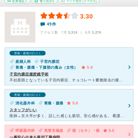
駐車場あり
電子決済可
マイナ受付
(スマホ可)
3.30
49件
アクセス数 7月:
3,316
| 6月:
3,276
胃痛・腹痛の口コミ
産婦人科
子宮内膜症
胃痛・腹痛・下腹部の痛み（女性）
5.0
子宮内膜症腹腔鏡手術
不妊原因となっている子宮内膜症、チョコレート嚢胞除去の腹腔鏡手術のため受診。外来の待ち時間は1時間程度(大きい病院なら普通レベル)。男性医師だが熱心な説明と挙児希望をふまえた術式を選択して下さった。丁
胃痛・腹痛の口コミ
消化器外科
胃痛・腹痛
5.0
スタッフがいい
医師→京大卒が多く、話した感じも親切。安心感がある。 看護師→親切でテキパキ動いている感じ。 臨床検査技師→きちんとしている感じ。 施設→広くて綺麗 マイナス点→待ち時間が長目のときがある。診
呼吸器内科
気管支喘息
咳（セキ）・痰
5.0
一番安心出来る親切丁寧病院