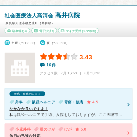
高井病院
社会医療法人高清会
奈良県天理市蔵之庄町（帯解駅）
駐車場あり
電子決済可
マイナ受付
(スマホ可)
土曜（〜12:00）
夜（〜20:00）
3.43
16件
アクセス数 7月:
1,753
| 6月:
1,698
胃痛・腹痛の口コミ
外科
鼠径ヘルニア
胃痛・腹痛
4.5
なかなか良いですよ！
私は鼠径ヘルニアで手術、入院をしておりますが、ここ天理市にある高井病院は他の悪評な口コミとは違っていて大変すばらしい病院です!! 外科の医師しか知りませんが鶴井医師、巽医師共に若くイケメンで、１患者
小児外科
眼のけが
けが
5.0
休日の迅速な対応