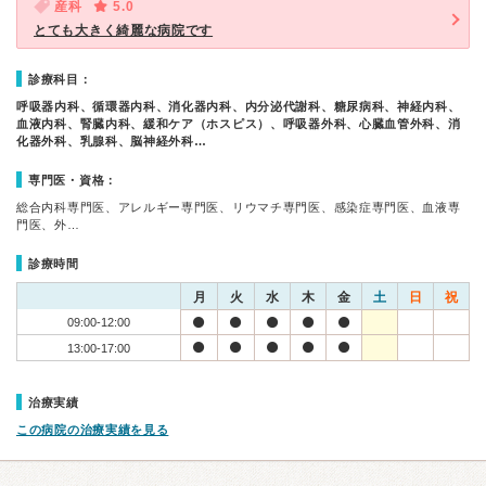
産科
5.0
とても大きく綺麗な病院です
診療科目：
呼吸器内科、循環器内科、消化器内科、内分泌代謝科、糖尿病科、神経内科、
血液内科、腎臓内科、緩和ケア（ホスピス）、呼吸器外科、心臓血管外科、消
化器外科、乳腺科、脳神経外科…
専門医・資格：
総合内科専門医、アレルギー専門医、リウマチ専門医、感染症専門医、血液専
門医、外…
診療時間
月
火
水
木
金
土
日
祝
09:00-12:00
13:00-17:00
治療実績
この病院の治療実績を見る