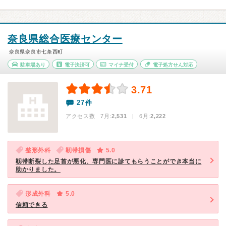
奈良県総合医療センター
奈良県奈良市七条西町
駐車場あり
電子決済可
マイナ受付
電子処方せん対応
3.71
27件
アクセス数 7月:
2,531
| 6月:
2,222
整形外科
靭帯損傷
5.0
靱帯断裂した足首が悪化、専門医に診てもらうことができ本当に
助かりました。
形成外科
5.0
信頼できる