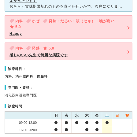
よかったです！
おそらく賞味期限切れのものを食べたせいかで、腹痛になりました。いつもなら2.3日で治るのですが、1週間ほど痛くご飯もほとんど食べられなかったので受診。 遅い時間にも空いてるので仕事帰りにより、受診。
内科
かぜ
発熱・だるい・咳（セキ）・喉が痛い
5.0
Happy
内科
発熱
5.0
感じのいい先生で綺麗な病院です
診療科目：
内科、消化器内科、胃腸科
専門医・資格：
消化器内視鏡専門医
診療時間
月
火
水
木
金
土
日
祝
09:00-12:00
16:00-20:00