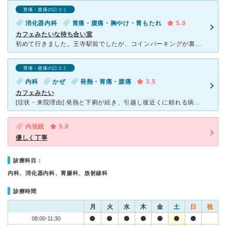
胃痛・腹痛の口コミ
消化器内科
胃痛・腹痛・胸やけ・胃もたれ
5.0
カフェみたいな待ち合い室
初めて行きました。王寺駅前でしたが、コインパーキングが裏手にあったので、車でも行けるところでした。 誰かの紹介でもなかったので、ドキドキしました。 クリニックはビルの3階にあって、エレベーターか階
胃痛・腹痛の口コミ
内科
かぜ
発熱・胃痛・腹痛
3.5
カフェみたい
[症状・来院理由] 発熱と下痢が続き、引越し後近くに頼れる病院を知らない為、親に勧められ近所だし新しい病院なので受診しました。 [医師の診断・治療法] 新しいからなのか？初受診とても丁寧でした。
内視鏡
5.0
優しく丁寧
診療科目：
内科、消化器内科、胃腸科、放射線科
診療時間
月
火
水
木
金
土
日
祝
08:00-11:30