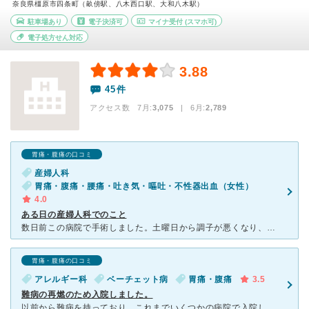
奈良県橿原市四条町（畝傍駅、八木西口駅、大和八木駅）
駐車場あり
電子決済可
マイナ受付
(スマホ可)
電子処方せん対応
3.88
45件
アクセス数 7月:
3,075
| 6月:
2,789
胃痛・腹痛の口コミ
産婦人科
胃痛・腹痛・腰痛・吐き気・嘔吐・不性器出血（女性）
4.0
ある日の産婦人科でのこと
数日前この病院で手術しました。土曜日から調子が悪くなり、月曜日に朝から電話で問い合わせしました。とにかく来てもらいたいと言われたので、体調が良くないのに、「外来で11時半までに受付しないと」と言われた
胃痛・腹痛の口コミ
アレルギー科
ベーチェット病
胃痛・腹痛
3.5
難病の再燃のため入院しました。
以前から難病を持っており、これまでいくつかの病院で入院したことがあります。 そのなかで奈良医大は、中の上といった印象を持っています。 主治医は、入院中もよく病室を訪れてくださりました。 が、