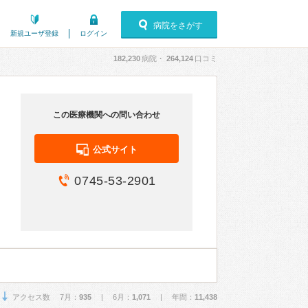
病院をさがす
新規ユーザ登録
ログイン
182,230
病院・
264,124
口コミ
この医療機関への問い合わせ
公式サイト
0745-53-2901
アクセス数 7月：
935
| 6月：
1,071
| 年間：
11,438