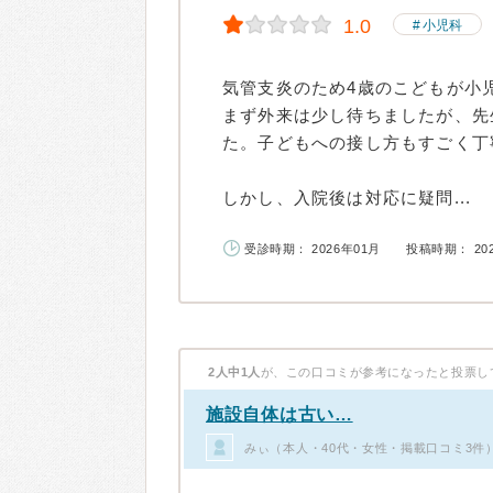
1.0
小児科
気管支炎のため4歳のこどもが小
まず外来は少し待ちましたが、先
た。子どもへの接し方もすごく丁
しかし、入院後は対応に疑問...
受診時期： 2026年01月
投稿時期： 20
2人中1人
が、この口コミが参考になったと投票し
施設自体は古い…
みぃ（本人・40代・女性・掲載口コミ3件