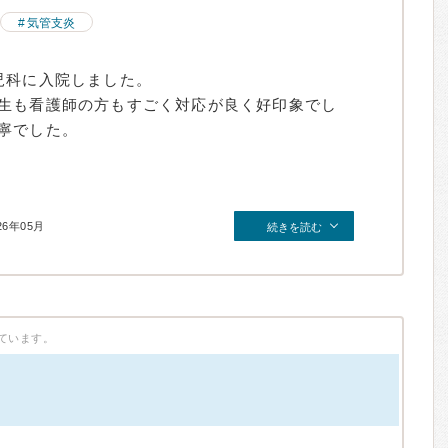
気管支炎
児科に入院しました。
生も看護師の方もすごく対応が良く好印象でし
寧でした。
26年05月
続きを読む
ています。
）