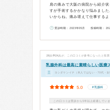
肩の痛みで大阪の病院から紹介状
すが手術するかかなり悩みました
いからね。痛み堪えて仕事するより
受診時期： 2023年05月
投稿時期： 20
28人中24人
が、この口コミが参考になったと投票
乳腺外科は最高に素晴らしい医療
ヨシダケンイチ（本人ではない・70代・女
5.0
乳腺科
この口コミは受診から5年以上経過してい