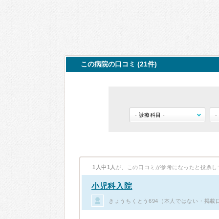
この病院の口コミ (21件)
1人中1人
が、この口コミが参考になったと投票し
小児科入院
きょうちくとう694（本人ではない・掲載