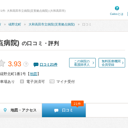
1件: 大和高田市立病院(災害拠点病院) (大和高田市)
Calooとは
市
礒野北町
大和高田市立病院(災害拠点病院)
口コミ
点病院)
の口コミ・評判
この病院の
無料医療機関
3.93
？
口コミ
21
件
看護師求人
会員登録
礒野北町1番1号
【
地図
】
車場あり
電子決済可
マイナ受付
21件
地図・アクセス
口コミ