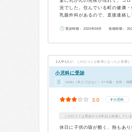
妻に乳がんの兆候が現れて、コロ
況でした。住んでいる町の健康・
乳腺外科があるので、直接連絡して
受診時期： 2020年08月
投稿時期： 20
2人中1人
が、この口コミが参考になったと投票し
小児科に受診
omiki（本人ではない・3〜5歳・女性・掲
3.0
小児科
この口コミは受診から5年以上経過してい
休日に子供の咳が酷く、熱もあり