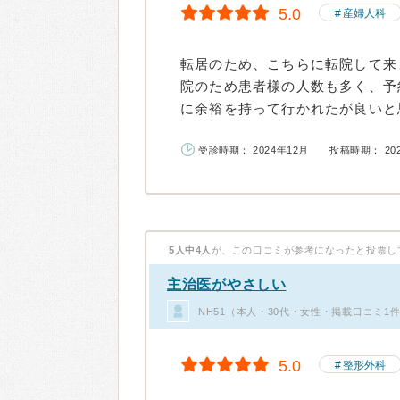
5.0
産婦人科
転居のため、こちらに転院して来
院のため患者様の人数も多く、予
に余裕を持って行かれたが良いと思
受診時期： 2024年12月
投稿時期： 20
5人中4人
が、この口コミが参考になったと投票し
主治医がやさしい
NH51（本人・30代・女性・掲載口コミ1
5.0
整形外科