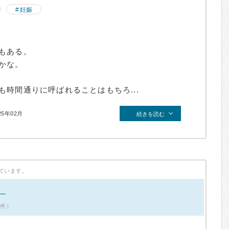
妊娠
もある。
かな。
時間通りに呼ばれることはもちろ...
25年02月
続きを読む
ています。
。
0件）