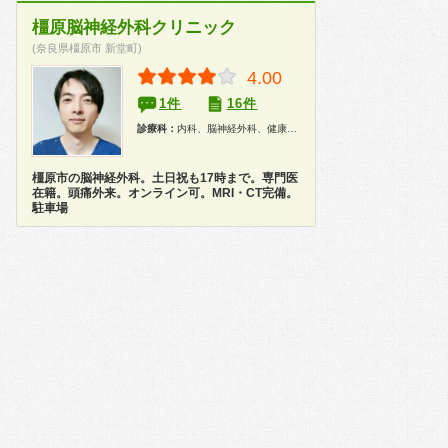
橿原脳神経外科クリニック
(奈良県橿原市 新堂町)
4.00
1件
16件
診療科：
内科、脳神経外科、健康診断、人間ドック
橿原市の脳神経外科。土日祝も17時まで。専門医
在籍。頭痛外来。オンライン可。MRI・CT完備。
駐車場