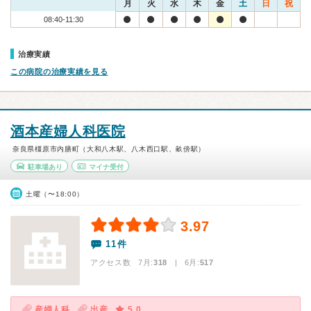
月
火
水
木
金
土
日
祝
08:40-11:30
治療実績
この病院の治療実績を見る
酒本産婦人科医院
奈良県橿原市内膳町（大和八木駅、八木西口駅、畝傍駅）
駐車場あり
マイナ受付
土曜（〜18:00）
3.97
11件
アクセス数 7月:
318
| 6月:
517
産婦人科
出産
5.0