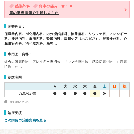
整形外科
背中の痛み
5.0
肩の腱板損傷で手術しました
診療科目：
循環器内科、消化器内科、内分泌代謝科、糖尿病科、リウマチ科、アレルギー
科、神経内科、血液内科、腎臓内科、緩和ケア（ホスピス）、呼吸器外科、心
臓血管外科、消化器外科、脳神…
専門医・資格：
総合内科専門医、アレルギー専門医、リウマチ専門医、感染症専門医、血液専
門医、外…
診療時間
月
火
水
木
金
土
日
祝
09:00-17:00
09:00-12:45
治療実績
この病院の治療実績を見る