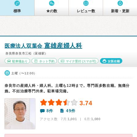
標準
★の数
レビュー数
新着・更新
富雄産婦人科
医療法人双葉会
奈良県奈良市三松（富雄駅）
駐車場あり
ネット予約
マイナ受付
(スマホ可)
女医在籍
土曜（〜12:00）
奈良市の産婦人科・婦人科。土曜も12時まで。専門医多数在籍。無痛分
娩。不妊治療専門外来。駐車場完備。
3.74
8件
49件
アクセス数 7月:
1,001
| 6月:
1,080