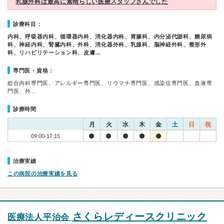
乳腺外科は最高に素晴らしい医療スタッフさんでした
診療科目：
内科、呼吸器内科、循環器内科、消化器内科、胃腸科、内分泌代謝科、糖尿病
科、神経内科、腎臓内科、外科、消化器外科、乳腺科、脳神経外科、整形外
科、リハビリテーション科、皮膚…
専門医・資格：
総合内科専門医、アレルギー専門医、リウマチ専門医、感染症専門医、血液専
門医、外…
診療時間
月
火
水
木
金
土
日
祝
09:00-17:15
治療実績
この病院の治療実績を見る
さくらレディースクリニック
医療法人平治会