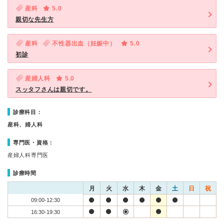
産科
5.0
親切な先生方
産科
不性器出血（妊娠中）
5.0
初診
産婦人科
5.0
スッタフさんは親切です。
診療科目：
産科、婦人科
専門医・資格：
産婦人科専門医
診療時間
月
火
水
木
金
土
日
祝
09:00-12:30
16:30-19:30