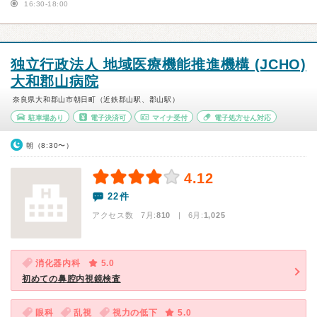
16:30-18:00
独立行政法人 地域医療機能推進機構 (JCHO)
大和郡山病院
奈良県大和郡山市朝日町（近鉄郡山駅、郡山駅）
駐車場あり
電子決済可
マイナ受付
電子処方せん対応
朝（8:30〜）
4.12
22件
アクセス数 7月:
810
| 6月:
1,025
消化器内科
5.0
初めての鼻腔内視鏡検査
眼科
乱視
視力の低下
5.0