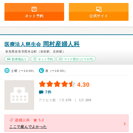
ネット予約
公式サイト
岡村産婦人科
医療法人慈生会
奈良県奈良市西木辻町（奈良駅、京終駅）
駐車場あり
ネット予約
マイナ受付
(スマホ可)
土曜（〜13:00）
夜（〜19:30）
4.30
7件
アクセス数 7月:
270
| 6月:
209
産婦人科
5.0
ここで産んでよかった