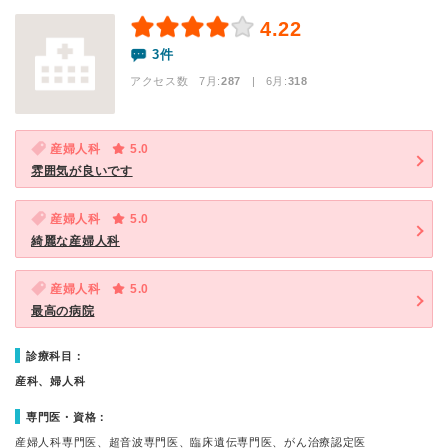
4.22
3件
アクセス数 7月:
287
| 6月:
318
産婦人科
5.0
雰囲気が良いです
産婦人科
5.0
綺麗な産婦人科
産婦人科
5.0
最高の病院
診療科目：
産科、婦人科
専門医・資格：
産婦人科専門医、超音波専門医、臨床遺伝専門医、がん治療認定医