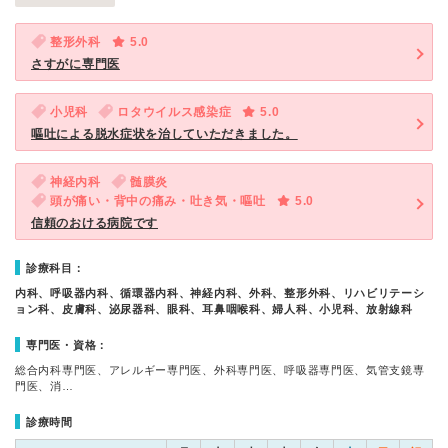
整形外科
5.0
さすがに専門医
小児科
ロタウイルス感染症
5.0
嘔吐による脱水症状を治していただきました。
神経内科
髄膜炎
頭が痛い・背中の痛み・吐き気・嘔吐
5.0
信頼のおける病院です
診療科目：
内科、呼吸器内科、循環器内科、神経内科、外科、整形外科、リハビリテーシ
ョン科、皮膚科、泌尿器科、眼科、耳鼻咽喉科、婦人科、小児科、放射線科
専門医・資格：
総合内科専門医、アレルギー専門医、外科専門医、呼吸器専門医、気管支鏡専
門医、消…
診療時間