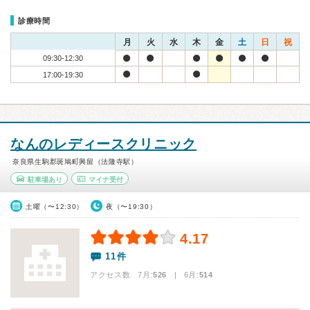
診療時間
月
火
水
木
金
土
日
祝
09:30-12:30
17:00-19:30
なんのレディースクリニック
奈良県生駒郡斑鳩町興留（法隆寺駅）
駐車場あり
マイナ受付
土曜（〜12:30）
夜（〜19:30）
4.17
11件
アクセス数 7月:
526
| 6月:
514