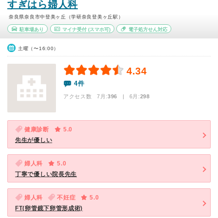
すぎはら婦人科
奈良県奈良市中登美ヶ丘（学研奈良登美ヶ丘駅）
駐車場あり
マイナ受付
(スマホ可)
電子処方せん対応
土曜（〜16:00）
4.34
4件
アクセス数 7月:
396
| 6月:
298
健康診断
5.0
先生が優しい
婦人科
5.0
丁寧で優しい院長先生
婦人科
不妊症
5.0
FT(卵管鏡下卵管形成術)