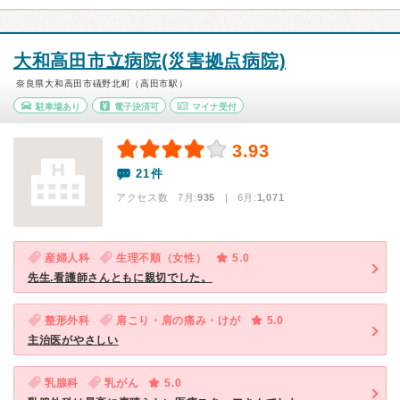
大和高田市立病院(災害拠点病院)
奈良県大和高田市礒野北町（高田市駅）
駐車場あり
電子決済可
マイナ受付
3.93
21件
アクセス数 7月:
935
| 6月:
1,071
産婦人科
生理不順（女性）
5.0
先生.看護師さんともに親切でした。
整形外科
肩こり・肩の痛み・けが
5.0
主治医がやさしい
乳腺科
乳がん
5.0