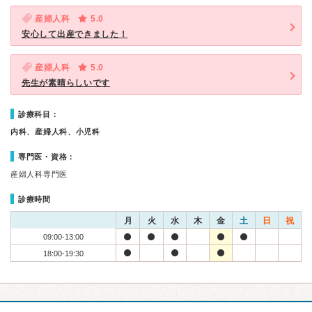
産婦人科
5.0
安心して出産できました！
産婦人科
5.0
先生が素晴らしいです
診療科目：
内科、産婦人科、小児科
専門医・資格：
産婦人科専門医
診療時間
月
火
水
木
金
土
日
祝
09:00-13:00
18:00-19:30