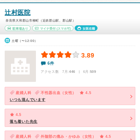
辻村医院
奈良県大和郡山市柳町（近鉄郡山駅、郡山駅）
駐車場あり
マイナ受付
(スマホ可)
女医在籍
土曜（〜12:00）
3.89
6件
アクセス数 7月:
446
| 6月:
509
産婦人科
不性器出血（女性）
4.5
いつも混んでいます
4.5
落ち着いた先生
産婦人科
外陰部の痛み・かゆみ（女性）
4.5