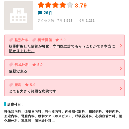
3.79
26件
アクセス数 7月:
2,531
| 6月:
2,222
整形外科
靭帯損傷
5.0
靱帯断裂した足首が悪化、専門医に診てもらうことができ本当に
助かりました。
形成外科
5.0
信頼できる
産科
5.0
とても大きく綺麗な病院です
診療科目：
呼吸器内科、循環器内科、消化器内科、内分泌代謝科、糖尿病科、神経内科、
血液内科、腎臓内科、緩和ケア（ホスピス）、呼吸器外科、心臓血管外科、消
化器外科、乳腺科、脳神経外科…