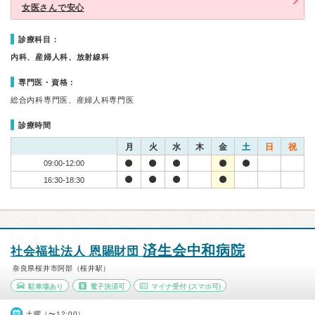
女医さんで安心
診療科目：
内科、産婦人科、放射線科
専門医・資格：
総合内科専門医、産婦人科専門医
診療時間
月
火
水
木
金
土
日
祝
09:00-12:00
16:30-18:30
済生会中和病院
社会福祉法人 恩賜財団
奈良県桜井市阿部（桜井駅）
駐車場あり
電子決済可
マイナ受付
(スマホ可)
土曜（〜12:00）