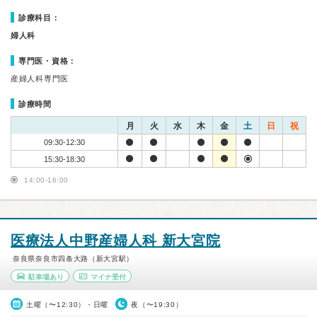
診療科目：
婦人科
専門医・資格：
産婦人科専門医
診療時間
月
火
水
木
金
土
日
祝
09:30-12:30
15:30-18:30
14:00-16:00
医療法人中野産婦人科 新大宮院
奈良県奈良市四条大路（新大宮駅）
駐車場あり
マイナ受付
土曜（〜12:30）・日曜
夜（〜19:30）