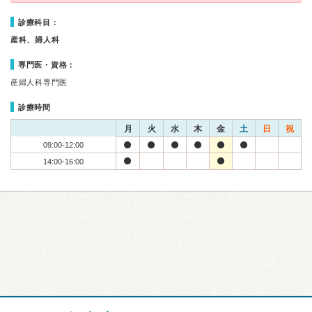
診療科目：
産科、婦人科
専門医・資格：
産婦人科専門医
診療時間
月
火
水
木
金
土
日
祝
09:00-12:00
14:00-16:00