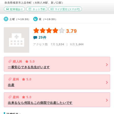
奈良県橿原市上品寺町（大和八木駅、新ノ口駅）
駐車場あり
ネット予約
マイナ受付
(スマホ可)
土曜（〜19:30）
夜（〜19:30）
3.79
29件
アクセス数 7月:
1,534
| 6月:
1,644
婦人科
5.0
一番安心できる先生がいます
産科
5.0
出産
産科
5.0
出来るなら何回もこの病院で出産したいです