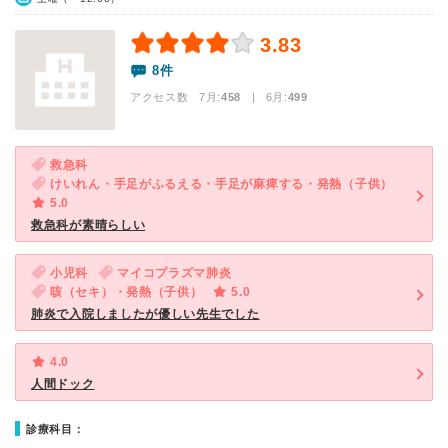
3.83
8件
アクセス数 7月:
458
| 6月:
499
救急科
けいれん・手足がふるえる・手足が麻痺する・発熱（子供）
5.0
救急科が素晴らしい
小児科
マイコプラズマ肺炎
咳（セキ）・発熱（子供）
5.0
肺炎で入院しましたが優しい先生でした
4.0
人間ドック
診療科目：