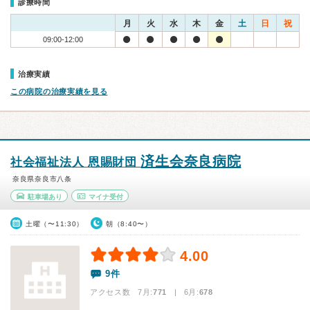
診療時間
月
火
水
木
金
土
日
祝
09:00-12:00
治療実績
この病院の治療実績を見る
済生会奈良病院
社会福祉法人 恩賜財団
奈良県奈良市八条
駐車場あり
マイナ受付
土曜（〜11:30）
朝（8:40〜）
4.00
9件
アクセス数 7月:
771
| 6月:
678