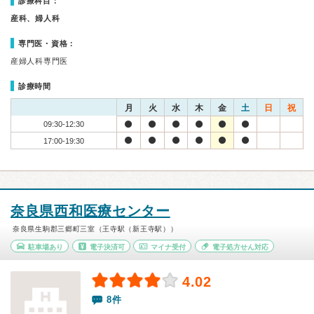
診療科目：
産科、婦人科
専門医・資格：
産婦人科専門医
診療時間
月
火
水
木
金
土
日
祝
09:30-12:30
17:00-19:30
奈良県西和医療センター
奈良県生駒郡三郷町三室（王寺駅（新王寺駅））
駐車場あり
電子決済可
マイナ受付
電子処方せん対応
4.02
8件