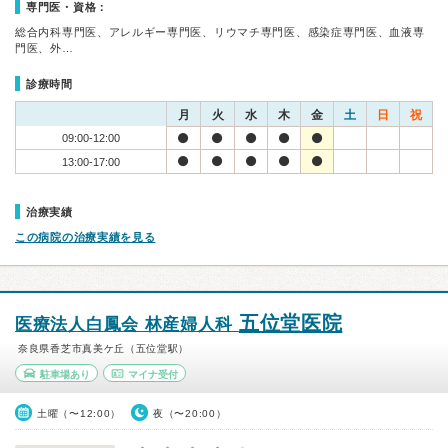
専門医・資格：
総合内科専門医、アレルギー専門医、リウマチ専門医、感染症専門医、血液専
門医、外…
診療時間
月
火
水
木
金
土
日
祝
09:00-12:00
13:00-17:00
治療実績
この病院の治療実績を見る
五位堂医院
医療法人白鳳会 林産婦人科
奈良県香芝市真美ケ丘（五位堂駅）
駐車場あり
マイナ受付
土曜（〜12:00）
夜（〜20:00）