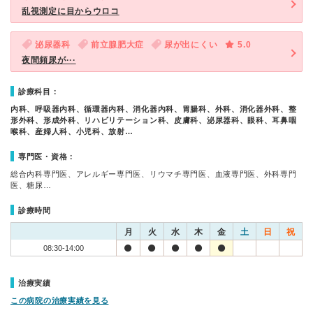
乱視測定に目からウロコ
泌尿器科
前立腺肥大症
尿が出にくい
5.0
夜間頻尿が···
診療科目：
内科、呼吸器内科、循環器内科、消化器内科、胃腸科、外科、消化器外科、整
形外科、形成外科、リハビリテーション科、皮膚科、泌尿器科、眼科、耳鼻咽
喉科、産婦人科、小児科、放射…
専門医・資格：
総合内科専門医、アレルギー専門医、リウマチ専門医、血液専門医、外科専門
医、糖尿…
診療時間
月
火
水
木
金
土
日
祝
08:30-14:00
治療実績
この病院の治療実績を見る