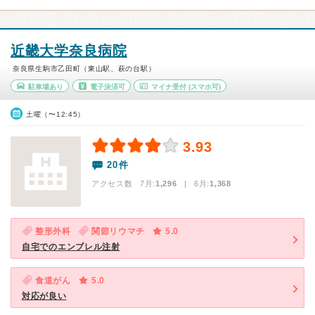
近畿大学奈良病院
奈良県生駒市乙田町（東山駅、萩の台駅）
駐車場あり
電子決済可
マイナ受付
(スマホ可)
土曜（〜12:45）
3.93
20件
アクセス数 7月:
1,296
| 6月:
1,368
整形外科
関節リウマチ
5.0
自宅でのエンブレル注射
食道がん
5.0
対応が良い