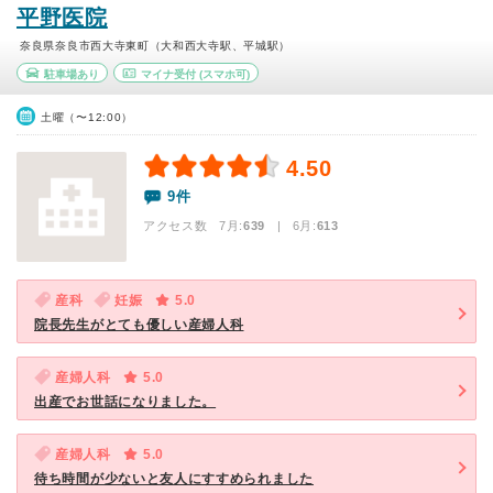
平野医院
奈良県奈良市西大寺東町（大和西大寺駅、平城駅）
駐車場あり
マイナ受付
(スマホ可)
土曜（〜12:00）
4.50
9件
アクセス数 7月:
639
| 6月:
613
産科
妊娠
5.0
院長先生がとても優しい産婦人科
産婦人科
5.0
出産でお世話になりました。
産婦人科
5.0
待ち時間が少ないと友人にすすめられました