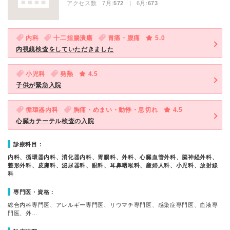
アクセス数 7月:
572
| 6月:
673
内科
十二指腸潰瘍
胃痛・腹痛
5.0
内視鏡検査をしていただきました
小児科
発熱
4.5
子供が緊急入院
循環器内科
胸痛・めまい・動悸・息切れ
4.5
心臓カテーテル検査の入院
診療科目：
内科、循環器内科、消化器内科、胃腸科、外科、心臓血管外科、脳神経外科、
整形外科、皮膚科、泌尿器科、眼科、耳鼻咽喉科、産婦人科、小児科、放射線
科
専門医・資格：
総合内科専門医、アレルギー専門医、リウマチ専門医、感染症専門医、血液専
門医、外…