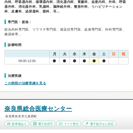
内科、呼吸器内科、循環器内科、消化器内科、胃腸科、血液内科、外科、呼吸
器外科、消化器外科、乳腺科、脳神経外科、整形外科、リハビリテーション
科、皮膚科、泌尿器科、眼科、耳…
専門医・資格：
総合内科専門医、リウマチ専門医、感染症専門医、血液専門医、外科専門医、
糖尿病専…
診療時間
月
火
水
木
金
土
日
祝
09:00-12:00
治療実績
この病院の治療実績を見る
奈良県総合医療センター
奈良県奈良市七条西町
駐車場あり
電子決済可
マイナ受付
電子処方せん対応