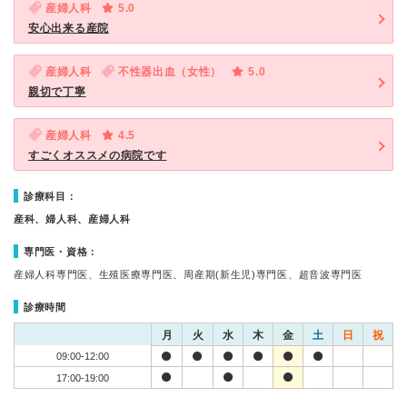
産婦人科
5.0
安心出来る産院
産婦人科
不性器出血（女性）
5.0
親切で丁寧
産婦人科
4.5
すごくオススメの病院です
診療科目：
産科、婦人科、産婦人科
専門医・資格：
産婦人科専門医、生殖医療専門医、周産期(新生児)専門医、超音波専門医
診療時間
月
火
水
木
金
土
日
祝
09:00-12:00
17:00-19:00