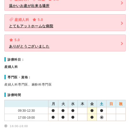
温かいお産が出来る場所
産婦人科
5.0
とてもアットホームな病院
5.0
ありがとうございました
診療科目：
産婦人科
専門医・資格：
産婦人科専門医、麻酔科専門医
診療時間
月
火
水
木
金
土
日
祝
09:30-12:30
17:00-19:00
16:00-18:00