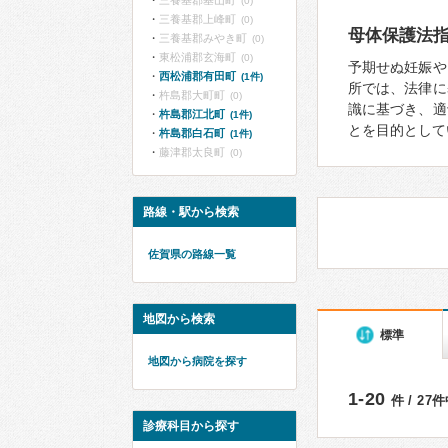
三養基郡基山町
(0)
三養基郡上峰町
(0)
母体保護法
三養基郡みやき町
(0)
東松浦郡玄海町
(0)
予期せぬ妊娠や
西松浦郡有田町
(1件)
所では、法律に
杵島郡大町町
(0)
識に基づき、適
杵島郡江北町
(1件)
とを目的として
杵島郡白石町
(1件)
藤津郡太良町
(0)
路線・駅から検索
佐賀県の路線一覧
地図から検索
標準
地図から病院を探す
1-20
件 / 27
診療科目から探す