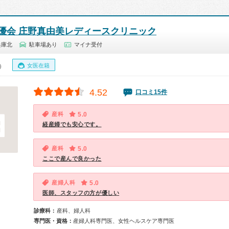
優会 庄野真由美レディースクリニック
兵庫北
駐車場あり
マイナ受付
女医在籍
0）
4.52
口コミ15件
産科
5.0
経産婦でも安心です。
産科
5.0
ここで産んで良かった
産婦人科
5.0
医師、スタッフの方が優しい
診療科：
産科、婦人科
専門医・資格：
産婦人科専門医、女性ヘルスケア専門医