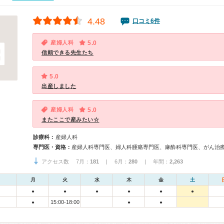
4.48
口コミ6件
産婦人科
5.0
信頼できる先生たち
5.0
出産しました
産婦人科
5.0
またここで産みたい☆
診療科：
産婦人科
専門医・資格：
産婦人科専門医、婦人科腫瘍専門医、麻酔科専門医、がん治
アクセス数 7月：
181
| 6月：
280
| 年間：
2,263
月
火
水
木
金
土
●
●
●
●
●
●
15:00-18:00
●
●
●