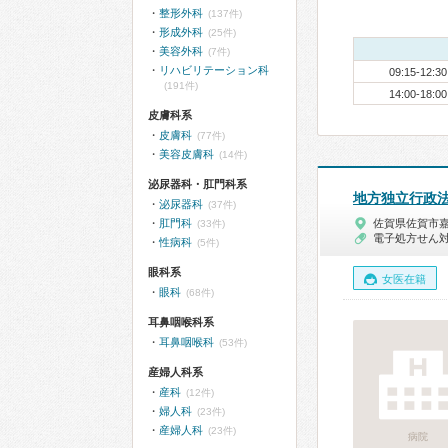
整形外科
(137件)
形成外科
(25件)
美容外科
(7件)
リハビリテーション科
09:15-12:30
(191件)
14:00-18:00
皮膚科系
皮膚科
(77件)
美容皮膚科
(14件)
泌尿器科・肛門科系
地方独立行政
泌尿器科
(37件)
肛門科
佐賀県佐賀市
(33件)
電子処方せん
性病科
(5件)
眼科系
女医在籍
眼科
(68件)
耳鼻咽喉科系
耳鼻咽喉科
(53件)
産婦人科系
産科
(12件)
婦人科
(23件)
産婦人科
(23件)
病院