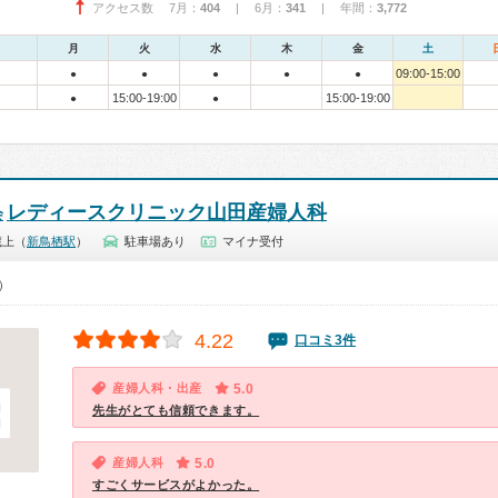
アクセス数 7月：
404
| 6月：
341
| 年間：
3,772
月
火
水
木
金
土
09:00-15:00
●
●
●
●
●
15:00-19:00
15:00-19:00
●
●
レディースクリニック山田産婦人科
会
蔵上（
新鳥栖駅
）
駐車場あり
マイナ受付
0）
4.22
口コミ3件
産婦人科・出産
5.0
先生がとても信頼できます。
産婦人科
5.0
すごくサービスがよかった。