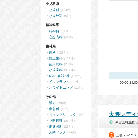
小児科系
小児科
(174件)
小児外科
(5件)
精神科系
精神科
(51件)
心療内科
(41件)
歯科系
歯科
(428件)
矯正歯科
(168件)
歯周病科
(26件)
小児歯科
(309件)
歯科口腔外科
(185件)
インプラント
(32件)
09:00-13:00
ホワイトニング
(23件)
その他
漢方
(28件)
救急科
(12件)
大隈レディ
ペインクリニック
(15件)
予防接種
(574件)
佐賀県杵島郡
健康診断
(27件)
人間ドック
(16件)
土曜（〜12:0