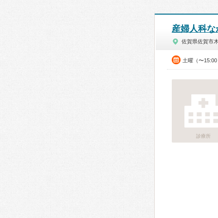
産婦人科な
佐賀県佐賀市
土曜（〜15:0
診療所