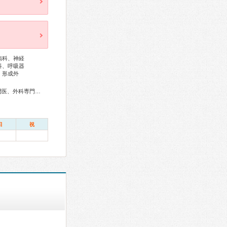
病科、神経
科、呼吸器
、形成外
総合内科専門医、アレルギー専門医、感染症専門医、血液専門医、外科専門医、糖尿病専門医、内分泌代謝科専門医、呼吸器専門医、呼吸器外科専門医、気管支鏡専門医、循環器専門医、心臓血管外科専門医、不整脈専門医、消化器病専門医、消化器外科専門医、肝臓専門医、大腸肛門病専門医、消化器内視鏡専門医、泌尿器科専門医、腎臓専門医、透析専門医、脳血管内治療専門医、神経内科専門医、脳神経外科専門医、整形外科専門医、リハビリテーション科専門医、脊椎脊髄外科専門医、形成外科専門医、皮膚科専門医、眼科専門医、気管食道科専門医、耳鼻咽喉科専門医、産婦人科専門医、乳腺専門医、産科婦人科腹腔鏡技術認定医、女性ヘルスケア専門医、小児科専門医、小児外科専門医、小児神経専門医、老年病専門医、認知症専門医、一般病院連携精神医学専門医、精神科専門医、麻酔科専門医、ペインクリニック専門医、細胞診専門医、超音波専門医、病理専門医、口腔外科専門医、放射線科専門医、救急科専門医、がん薬物療法専門医、がん治療認定医
日
祝