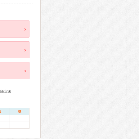
療認定医
日
祝