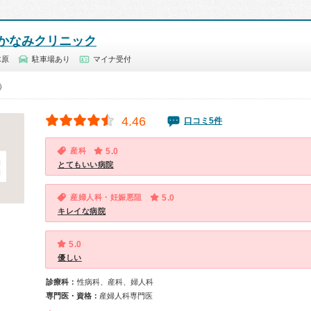
かなみクリニック
木原
駐車場あり
マイナ受付
0）
4.46
口コミ5件
産科
5.0
とてもいい病院
産婦人科・妊娠悪阻
5.0
キレイな病院
5.0
優しい
診療科：
性病科、産科、婦人科
専門医・資格：
産婦人科専門医