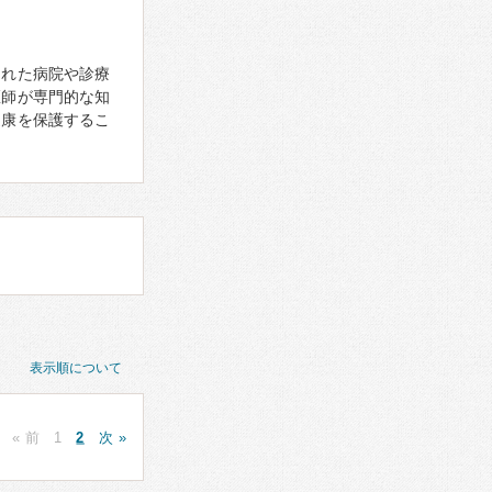
された病院や診療
医師が専門的な知
健康を保護するこ
表示順について
« 前
1
2
次 »