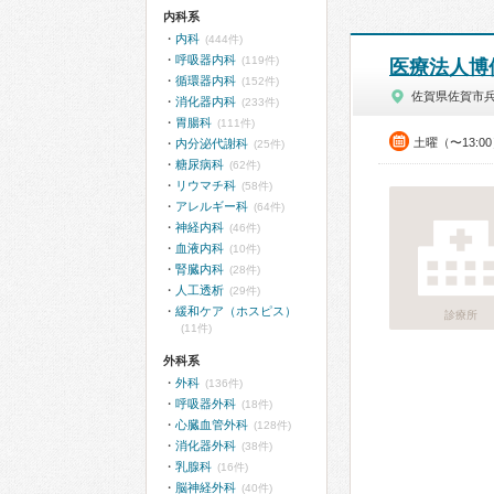
内科系
内科
(444件)
呼吸器内科
(119件)
医療法人博
循環器内科
(152件)
佐賀県佐賀市
消化器内科
(233件)
胃腸科
(111件)
土曜（〜13:0
内分泌代謝科
(25件)
糖尿病科
(62件)
リウマチ科
(58件)
アレルギー科
(64件)
神経内科
(46件)
血液内科
(10件)
腎臓内科
(28件)
人工透析
(29件)
緩和ケア（ホスピス）
診療所
(11件)
外科系
外科
(136件)
呼吸器外科
(18件)
心臓血管外科
(128件)
消化器外科
(38件)
乳腺科
(16件)
脳神経外科
(40件)