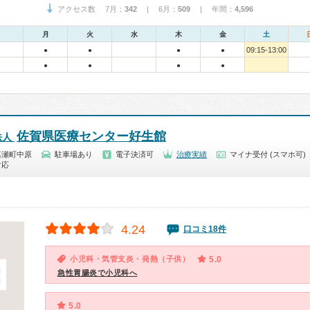
アクセス数 7月：
342
| 6月：
509
| 年間：
4,596
月
火
水
木
金
土
09:15-13:00
●
●
●
●
●
●
●
●
佐賀県医療センター好生館
法人
嘉瀬町中原
駐車場あり
電子決済可
治療実績
マイナ受付 (スマホ可)
対応
4.24
口コミ18件
小児科・気管支炎・発熱（子供）
5.0
急性胃腸炎で小児科へ
5.0