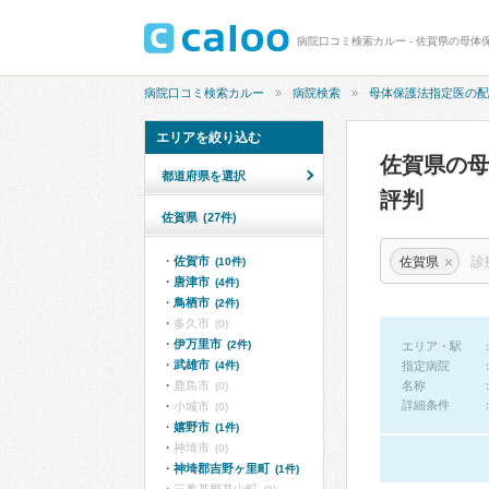
病院口コミ検索カルー - 佐賀県の母体
病院口コミ検索カルー
病院検索
母体保護法指定医の配
エリアを絞り込む
佐賀県の
都道府県を選択
評判
佐賀県
(27件)
×
佐賀県
佐賀市
(10件)
唐津市
(4件)
鳥栖市
(2件)
多久市
(0)
伊万里市
(2件)
エリア・駅
武雄市
(4件)
指定病院
鹿島市
名称
(0)
詳細条件
小城市
(0)
嬉野市
(1件)
神埼市
(0)
神埼郡吉野ヶ里町
(1件)