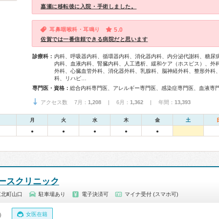
嘉瀬に移転後に入院・手術しました。
耳鼻咽喉科・耳鳴り
5.0
佐賀では一番信頼できる病院だと思います
診療科：
内科、呼吸器内科、循環器内科、消化器内科、内分泌代謝科、糖尿
内科、血液内科、腎臓内科、人工透析、緩和ケア（ホスピス）、外
外科、心臓血管外科、消化器外科、乳腺科、脳神経外科、整形外科
科、リハビ…
専門医・資格：
アクセス数 7月：
1,208
| 6月：
1,362
| 年間：
13,393
月
火
水
木
金
土
●
●
●
●
●
ースクリニック
江北町山口
駐車場あり
電子決済可
マイナ受付 (スマホ可)
女医在籍
0）