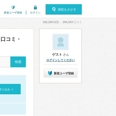
病院をさがす
新規ユーザ登録
ログイン
182,226
病院・
264,163
口コミ
口コミ・
ゲスト
さん
ログインしてください
新規ユーザ登録
絞り込み »