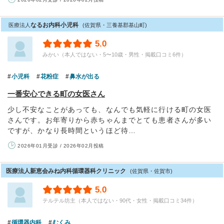
なるお内科小児科
医療法人
(佐賀県・三養基郡基山町)
5.0
みかい（本人ではない・5〜10歳・男性・掲載口コミ6件）
小児科
花粉症
鼻水が出る
一番安心できる町の女医さん
少し不安なことがあっても、なんでも気軽に行ける町の女医
さんです。お年寄りから赤ちゃんまでとても患者さんが多い
ですが、かなり長時間というほど待…
2026年01月受診 / 2026年02月投稿
医療法人新恵会みね内科循環器科クリニック
(佐賀県・佐賀市)
5.0
テルテル坊主（本人ではない・90代・女性・掲載口コミ34件）
循環器内科
むくみ