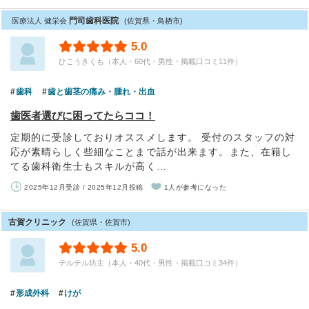
門司歯科医院
医療法人 健栄会
(佐賀県・鳥栖市)
5.0
ひこうきくも（本人・60代・男性・掲載口コミ11件）
歯科
歯と歯茎の痛み・腫れ・出血
歯医者選びに困ってたらココ！
定期的に受診しておりオススメします。 受付のスタッフの対
応が素晴らしく些細なことまで話が出来ます。また、在籍し
てる歯科衛生士もスキルが高く…
2025年12月受診 / 2025年12月投稿
1人が参考になった
古賀クリニック
(佐賀県・佐賀市)
5.0
テルテル坊主（本人・40代・男性・掲載口コミ34件）
形成外科
けが