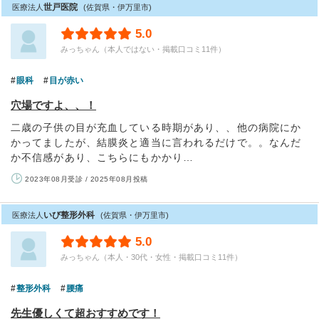
世戸医院
医療法人
(佐賀県・伊万里市)
5.0
みっちゃん（本人ではない・掲載口コミ11件）
眼科
目が赤い
穴場ですよ、、！
二歳の子供の目が充血している時期があり、、他の病院にか
かってましたが、結膜炎と適当に言われるだけで。。なんだ
か不信感があり、こちらにもかかり…
2023年08月受診 / 2025年08月投稿
いび整形外科
医療法人
(佐賀県・伊万里市)
5.0
みっちゃん（本人・30代・女性・掲載口コミ11件）
整形外科
腰痛
先生優しくて超おすすめです！