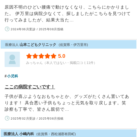
原因不明のひどい腰痛で動けなくなり、こちらにかかりまし
た。 伊万里は病院少なくて、探しましたがこちらを見つけて
行ってみましたが、結果大当た…
2024年06月受診 / 2025年08月投稿
山本こどもクリニック
医療法人
(佐賀県・伊万里市)
5.0
みっちゃん（本人ではない・掲載口コミ11件）
小児科
ここの病院すごいです！
子供が喜ぶようなおもちゃとか、グッズがたくさん置いてあ
ります！ 具合悪い子供もちょっと元気を取り戻します。笑
診察も丁寧で、皆さん親切で…
2025年02月受診 / 2025年08月投稿
医療法人 小嶋内科
(佐賀県・西松浦郡有田町)