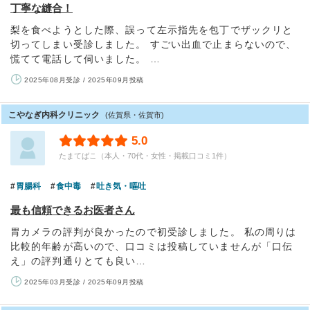
丁寧な縫合！
梨を食べようとした際、誤って左示指先を包丁でザックリと
切ってしまい受診しました。 すごい出血で止まらないので、
慌てて電話して伺いました。 …
2025年08月受診 / 2025年09月投稿
こやなぎ内科クリニック
(佐賀県・佐賀市)
5.0
たまてばこ（本人・70代・女性・掲載口コミ1件）
胃腸科
食中毒
吐き気・嘔吐
最も信頼できるお医者さん
胃カメラの評判が良かったので初受診しました。 私の周りは
比較的年齢が高いので、口コミは投稿していませんが「口伝
え」の評判通りとても良い…
2025年03月受診 / 2025年09月投稿