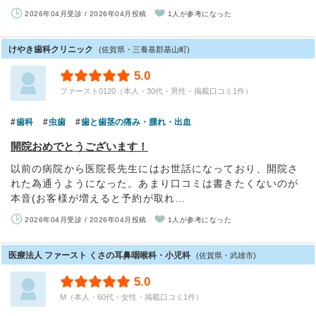
2026年04月受診 / 2026年04月投稿
1人が参考になった
けやき歯科クリニック
(佐賀県・三養基郡基山町)
5.0
ファースト0120（本人・30代・男性・掲載口コミ1件）
歯科
虫歯
歯と歯茎の痛み・腫れ・出血
開院おめでとうございます！
以前の病院から医院長先生にはお世話になっており、開院さ
れた為通うようになった。あまり口コミは書きたくないのが
本音(お客様が増えると予約が取れ…
2026年04月受診 / 2026年04月投稿
1人が参考になった
医療法人 ファースト くさの耳鼻咽喉科・小児科
(佐賀県・武雄市)
5.0
M（本人・60代・女性・掲載口コミ1件）