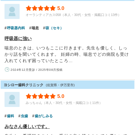
5.0
オーランティアカス058（本人・30代・女性・掲載口コミ13件）
呼吸器内科
喘息
咳（セキ）
呼吸器に強い
喘息のときは、いつもここに行きます。先生も優しく、しっ
かり話を聞いてくれます。 妊婦の時、喘息でどの病院も受け
入れてくれず困っていたところ…
2024年12月受診 / 2025年08月投稿
ヨシロー歯科クリニック
(佐賀県・伊万里市)
5.0
みっちゃん（本人・30代・女性・掲載口コミ11件）
歯科
虫歯
歯がしみる
みなさん優しいです。