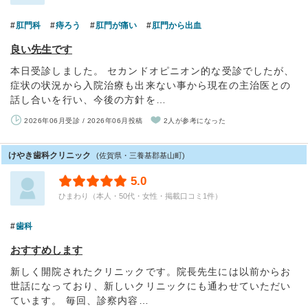
肛門科
痔ろう
肛門が痛い
肛門から出血
良い先生です
本日受診しました。 セカンドオピニオン的な受診でしたが、
症状の状況から入院治療も出来ない事から現在の主治医との
話し合いを行い、今後の方針を…
2026年06月受診 / 2026年06月投稿
2人が参考になった
けやき歯科クリニック
(佐賀県・三養基郡基山町)
5.0
ひまわり（本人・50代・女性・掲載口コミ1件）
歯科
おすすめします
新しく開院されたクリニックです。院長先生には以前からお
世話になっており、新しいクリニックにも通わせていただい
ています。 毎回、診察内容…