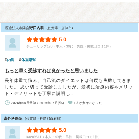
野口内科
医療法人春陽会
(佐賀県・唐津市)
5.0
チューリップ170（本人・30代・男性・掲載口コミ1件）
内科
体重増加
もっと早く受診すれば良かったと思いました
長年体重で悩み、自己流のダイエットは何度も失敗してきま
した。 思い切って受診しましたが、最初に治療内容やメリッ
ト・デメリットを丁寧に説明し…
2026年06月受診 / 2026年06月投稿
1人が参考になった
森外科医院
(佐賀県・杵島郡白石町)
5.0
kazu9541（本人・40代・男性・掲載口コミ1件）