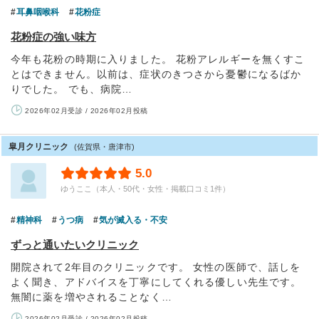
耳鼻咽喉科
花粉症
花粉症の強い味方
今年も花粉の時期に入りました。 花粉アレルギーを無くすこ
とはできません。以前は、症状のきつさから憂鬱になるばか
りでした。 でも、病院…
2026年02月受診 / 2026年02月投稿
皐月クリニック
(佐賀県・唐津市)
5.0
ゆうここ（本人・50代・女性・掲載口コミ1件）
精神科
うつ病
気が滅入る・不安
ずっと通いたいクリニック
開院されて2年目のクリニックです。 女性の医師で、話しを
よく聞き、アドバイスを丁寧にしてくれる優しい先生です。
無闇に薬を増やされることなく…
2026年02月受診 / 2026年02月投稿