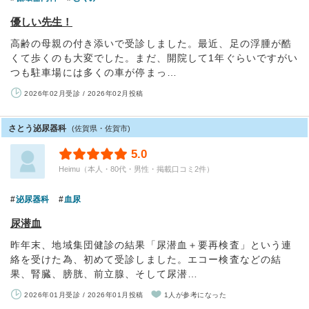
優しい先生！
高齢の母親の付き添いで受診しました。最近、足の浮腫が酷
くて歩くのも大変でした。まだ、開院して1年ぐらいですがい
つも駐車場には多くの車が停まっ…
2026年02月受診 / 2026年02月投稿
さとう泌尿器科
(佐賀県・佐賀市)
5.0
Heimu（本人・80代・男性・掲載口コミ2件）
泌尿器科
血尿
尿潜血
昨年末、地域集団健診の結果「尿潜血＋要再検査」という連
絡を受けた為、初めて受診しました。エコー検査などの結
果、腎臓、膀胱、前立腺、そして尿潜…
2026年01月受診 / 2026年01月投稿
1人が参考になった