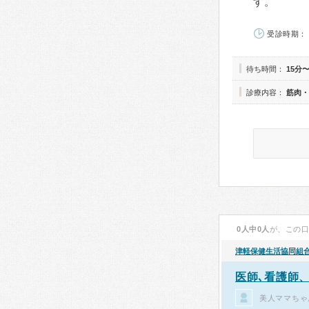
す。
受診時期： 
待ち時間：
15分〜
診療内容：
筋肉・
0人中0人
が、この
津軽保健生活協同組
医師､看護師
美人ママちゃ