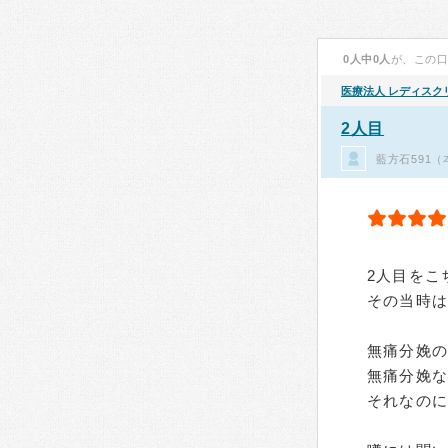
0人中0人
が、この
医療法人
レディスク
2人目
藍方石591
2人目をこ
その当時
無痛分娩の
無痛分娩
それなの