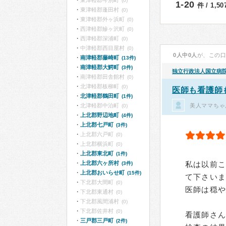
東津軽郡今別町
(0)
1-20
件 / 1,5
東津軽郡蓬田村
(0)
東津軽郡外ヶ浜町
(0)
西津軽郡鰺ヶ沢町
(0)
西津軽郡深浦町
(0)
中津軽郡西目屋村
(0)
0人中0人
が、この
南津軽郡藤崎町
(13件)
南津軽郡大鰐町
(3件)
独立行政法人国立病
南津軽郡田舎館村
(0)
北津軽郡板柳町
(0)
医師も看護師
北津軽郡鶴田町
(1件)
美人ママちゃ
北津軽郡中泊町
(0)
上北郡野辺地町
(4件)
上北郡七戸町
(3件)
上北郡六戸町
(0)
上北郡横浜町
(0)
上北郡東北町
(1件)
上北郡六ヶ所村
私は以前
(3件)
上北郡おいらせ町
(15件)
て下さい
下北郡大間町
(0)
医師は穏
下北郡東通村
(0)
下北郡風間浦村
(0)
下北郡佐井村
(0)
看護師さ
三戸郡三戸町
(2件)