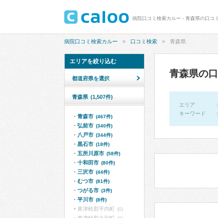
病院口コミ検索カルー - 青森県の口コミ 
病院口コミ検索カルー
口コミ検索
青森県
エリアを絞り込む
青森県の口
都道府県を選択
青森県
(1,507件)
エリア
キーワード
青森市
(467件)
弘前市
(340件)
八戸市
(344件)
黒石市
(18件)
五所川原市
(58件)
十和田市
(80件)
三沢市
(44件)
むつ市
(81件)
つがる市
(3件)
平川市
(8件)
東津軽郡平内町
(0)