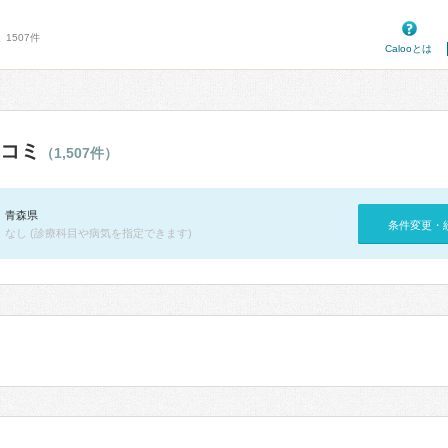
1507件
Calooとは
コミ
（1,507件）
青森県
条件変更・
なし (診療科目や病気を指定できます)