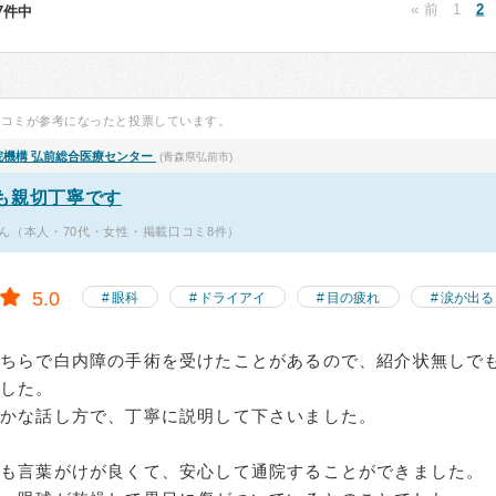
« 前
1
2
07件中
口コミが参考になったと投票しています。
院機構
弘前総合医療センター
(青森県弘前市)
も親切丁寧です
ん（本人・70代・女性・掲載口コミ8件）
5.0
眼科
ドライアイ
目の疲れ
涙が出る
こちらで白内障の手術を受けたことがあるので、紹介状無しで
ました。
やかな話し方で、丁寧に説明して下さいました。
んも言葉がけが良くて、安心して通院することができました。