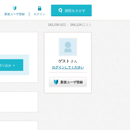
病院をさがす
新規ユーザ登録
ログイン
182,230
病院・
264,124
口コミ
ゲスト
さん
絞り込み »
ログインしてください
新規ユーザ登録