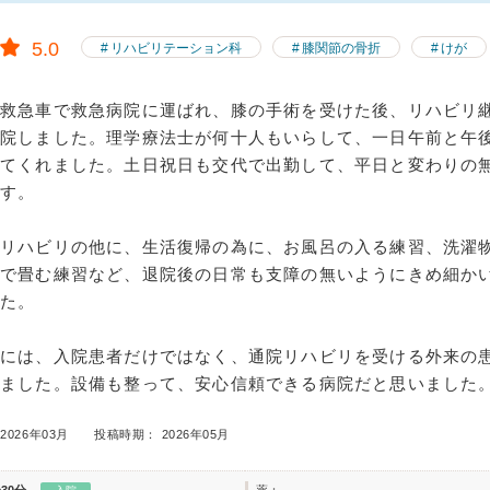
5.0
リハビリテーション科
膝関節の骨折
けが
で救急車で救急病院に運ばれ、膝の手術を受けた後、リハビリ
転院しました。理学療法士が何十人もいらして、一日午前と午
してくれました。土日祝日も交代で出勤して、平日と変わりの
ます。
動リハビリの他に、生活復帰の為に、お風呂の入る練習、洗濯
んで畳む練習など、退院後の日常も支障の無いようにきめ細か
した。
室には、入院患者だけではなく、通院リハビリを受ける外来の
いました。設備も整って、安心信頼できる病院だと思いました
2026年03月
投稿時期： 2026年05月