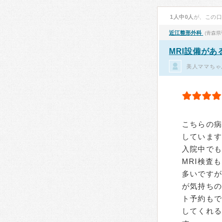
1人中0人
が、この
近江整形外科
(青森県
MRI設備が
美人ママちゃ
こちらの
していま
入院中で
MRI検査
多いですが
が気持ち
ト予約も
してくれる