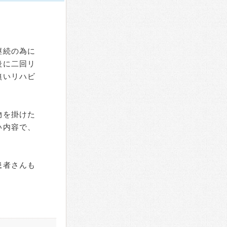
継続の為に
後に二回リ
無いリハビ
物を掛けた
い内容で、
患者さんも
。