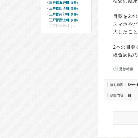
検査の結
三戸郡五戸町
(9件)
三戸郡田子町
(1件)
三戸郡南部町
(7件)
目薬を2本
三戸郡階上町
(2件)
スマホや
三戸郡新郷村
(0)
大したこ
2本の目薬
総合病院
受診時期： 
待ち時間：
5分〜
診療内容：
目