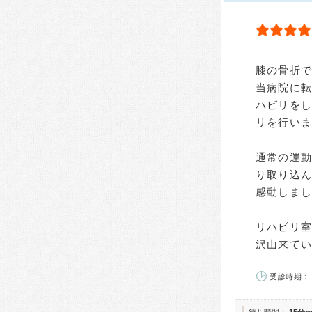
膝の骨折
当病院に
ハビリを
リを行い
通常の運
り取り込
感動しま
リハビリ
沢山来て
受診時期： 