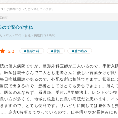
口コミが参考になったと投票しています。
弘前市)
あるので安心ですね
ん（本人・70代・女性・掲載口コミ8件）
5.0
整形外科
骨折
膝の痛み
病院は個人病院ですが、整形外科医師が二人いるので、手術入
す。医師は親子さんで二人とも患者さんに優しい言葉かけが良
も毎日病棟回診があるので、心配な所は相談できます。状況に
も当院で出きるので、患者としてはとても安心できます。混ん
、医師のみならず、看護師、受付､理学療法士、レントゲン技
の良い方が多くて、地域に根差した良い病院だと思います。イ
できますので、とても便利です。リハビリに関しては昼休みも
し、夕方6時頃までやっているので、仕事帰りやお昼休みにも