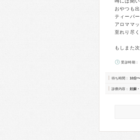
噂には聞い
おやつも
ティーパ
アロママ
至れり尽く
もしまた次
受診時期： 
待ち時間：
10分〜
診療内容：
妊娠・