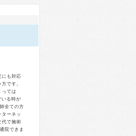
院にも対応
い方です。
よっては
でいる時が
師全ての方
ンターネッ
交代で施術
通院できま