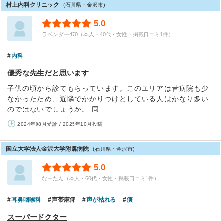
村上内科クリニック
(石川県・金沢市)
5.0
ラベンダー470（本人・40代・女性・掲載口コミ1件）
内科
優秀な先生だと思います
子供の頃から診てもらっています。このエリアは昔病院も少
なかったため、近隣でかかりつけとしている人はかなり多い
のではないでしょうか。 同…
2024年08月受診 / 2025年10月投稿
国立大学法人金沢大学附属病院
(石川県・金沢市)
5.0
なーたん（本人・60代・女性・掲載口コミ1件）
耳鼻咽喉科
声帯麻痺
声が枯れる
痰
スーパードクター