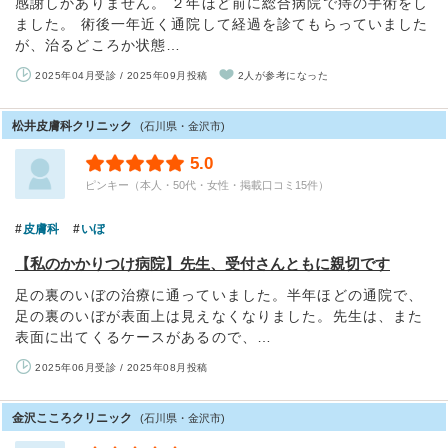
感謝しかありません。 ２年ほど前に総合病院で痔の手術をし
ました。 術後一年近く通院して経過を診てもらっていました
が、治るどころか状態…
2025年04月受診 / 2025年09月投稿
2人が参考になった
松井皮膚科クリニック
(石川県・金沢市)
5.0
ピンキー（本人・50代・女性・掲載口コミ15件）
皮膚科
いぼ
【私のかかりつけ病院】先生、受付さんともに親切です
足の裏のいぼの治療に通っていました。半年ほどの通院で、
足の裏のいぼが表面上は見えなくなりました。先生は、また
表面に出てくるケースがあるので、…
2025年06月受診 / 2025年08月投稿
金沢こころクリニック
(石川県・金沢市)