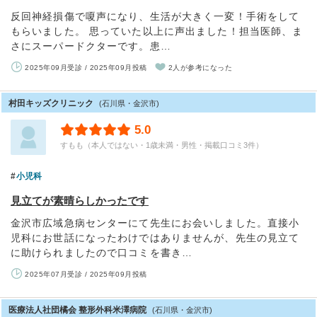
反回神経損傷で嗄声になり、生活が大きく一変！手術をして
もらいました。 思っていた以上に声出ました！担当医師、ま
さにスーパードクターです。患…
2025年09月受診 / 2025年09月投稿
2人が参考になった
村田キッズクリニック
(石川県・金沢市)
5.0
すもも（本人ではない・1歳未満・男性・掲載口コミ3件）
小児科
見立てが素晴らしかったです
金沢市広域急病センターにて先生にお会いしました。直接小
児科にお世話になったわけではありませんが、先生の見立て
に助けられましたので口コミを書き…
2025年07月受診 / 2025年09月投稿
医療法人社団橘会 整形外科米澤病院
(石川県・金沢市)