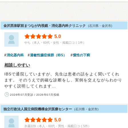
金沢西泉駅前まつなが内視鏡・消化器内科クリニック
(石川県・金沢市)
5.0
やち（本人・60代・女性・掲載口コミ1件）
消化器内科
過敏性腸症候群（IBS）
慢性の下痢
相談しやすい
IBSで通院していますが、先生は患者の話をよく聞いてくれ
ます。 そのうえで的確な診断をし、実例を交えながらわかり
やすく説明してくれます…
2026年07月受診 / 2026年07月投稿
独立行政法人国立病院機構金沢医療センター
(石川県・金沢市)
5.0
氷霧229（本人・60代・男性・掲載口コミ5件）