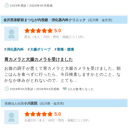
2025年受診 / 2026年05月投稿
金沢西泉駅前まつなが内視鏡・消化器内科クリニック
(石川県・金沢市)
5.0
匿名（本人・70代・男性・掲載口コミ1件）
消化器内科
大腸ポリープ
胃痛・腹痛
胃カメラと大腸カメラを受けました
お腹の調子が悪くて胃カメラと大腸カメラを受けました。朝
ごはんを食べずに行ったら、今日検査しますかとのこと。な
かなか休みがとれないので、とても…
2026年03月受診 / 2026年03月投稿
2人が参考になった
小川医院
医療法人社団
(石川県・金沢市)
5.0
氷霧229（本人・60代・男性・掲載口コミ5件）