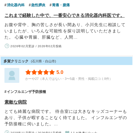
消化器内科
急性膵炎
胃痛・腹痛
これまで経験した中で、一番安心できる消化器内科医です。
お腹や背中、胸の苦しさが長い間あり、小川先生に相談して
いましたが、いろんな可能性を探り説明していただきまし
た。 心臓や胃腸、肝臓など、人間…
2026年02月受診 / 2026年02月投稿
多賀クリニック
(石川県・白山市)
5.0
かーや27（本人ではない・3〜5歳・男性・掲載口コミ8件）
インフルエンザ予防接種
素敵な病院
とても綺麗な病院です。 待合室には大きなキッズコーナーも
あり、子供が暇することなく待てました。 インフルエンザの
予防接種に伺いました。…
2025年11月受診 / 2026年01月投稿
1人が参考になった