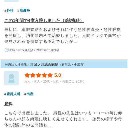
外科
胆嚢炎
この1年間で4度入院しました（3診療科）
最初に、総胆管結石およびそれに伴う急性胆管炎・急性膵炎
を発症し、消化器内科で治療しました。人間ドックで異常が
発見され石を切除する予定でしたが…
2026年05月受診 / 2026年05月投稿
浅ノ川総合病院
医療法人社団浅ノ川
(石川県・金沢市)
5.0
れん（本人・20代・女性・掲載口コミ1件）
産婦人科
出産
産科
こちらで出産しました。 男性の先生はいつもエコーの時に赤
ちゃんの顔を綺麗に映して見せてくれます。 胎児の様子や母
体の話以外の世間話も…