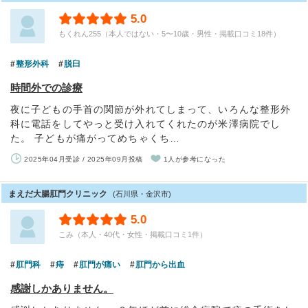
5.0
もくれん255（本人ではない・5〜10歳・男性・掲載口コミ18件）
整形外科
脱臼
時間外での診療
夜に子どもの手首の関節が外れてしまって、いろんな整形外
科に電話をしてやっと受け入れてくれたのが米澤病院でし
た。 子どもが痛がってめちゃくち…
2025年04月受診 / 2025年09月投稿
1人が参考になった
まえだ大腸肛門クリニック
(石川県・金沢市)
5.0
こみ（本人・40代・女性・掲載口コミ1件）
肛門科
痔
肛門が痛い
肛門から出血
感謝しかありません。