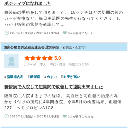
ポジティブになれました
膝関節の手術をして頂きました。 15センチほどの切開の後の
ガーゼ交換など、毎日主治医の先生が行なってくださり、し
っかり術後の状態を確認して…
2025年11月受診 / 2025年11月投稿
3人が参考になった
国家公務員共済組合連合会 北陸病院
(石川県・金沢市)
5.0
かがやき（本人・70代・男性・掲載口コミ2件）
循環器内科
糖尿病
めまい
血圧が高い
糖尿病で入院して短期間で改善して退院出来ました
陸病院に入院するまでの経緯。 高血圧と高血糖の治療の為、
かかり付けの病院に4年間通院。今年5月の検査結果、血糖値
227、ヘモグロビンA1C8…
2025年11月受診 / 2025年11月投稿
1人が参考になった