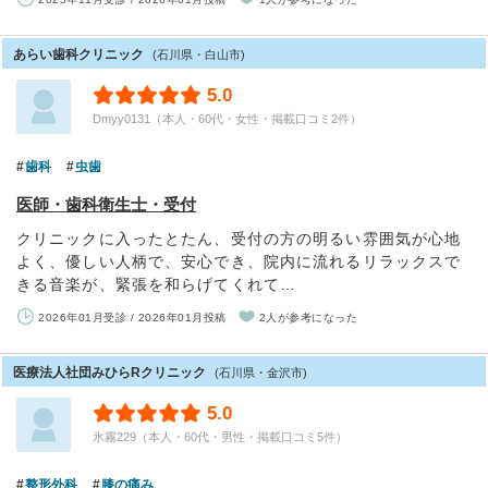
あらい歯科クリニック
(石川県・白山市)
5.0
Dmyy0131（本人・60代・女性・掲載口コミ2件）
歯科
虫歯
医師・歯科衛生士・受付
クリニックに入ったとたん、受付の方の明るい雰囲気が心地
よく、優しい人柄で、安心でき、院内に流れるリラックスで
きる音楽が、緊張を和らげてくれて…
2026年01月受診 / 2026年01月投稿
2人が参考になった
医療法人社団みひらRクリニック
(石川県・金沢市)
5.0
氷霧229（本人・60代・男性・掲載口コミ5件）
整形外科
膝の痛み