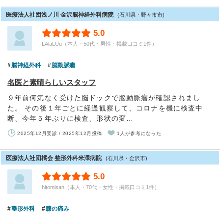
医療法人社団浅ノ川 金沢脳神経外科病院
(石川県・野々市市)
5.0
LAlaLUu（本人・50代・男性・掲載口コミ1件）
脳神経外科
脳動脈瘤
名医と素晴らしいスタッフ
９年前何気なく受けた脳ドックで脳動脈瘤が確認されまし
た。 その後１年ごとに経過観察して、コロナを機に検査中
断、今年５年ぶりに検査、形状の変…
2025年12月受診 / 2025年12月投稿
1人が参考になった
医療法人社団橘会 整形外科米澤病院
(石川県・金沢市)
5.0
hitomisan（本人・70代・女性・掲載口コミ1件）
整形外科
膝の痛み