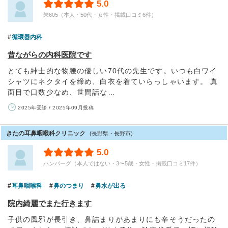
5.0
朱605（本人・50代・女性・掲載口コミ6件）
循環器内科
昔ながらの内科医院です
とても紳士的な物腰の優しい70代の先生です。いつも白ワイ
シャツにネクタイを締め、白衣を着ていらっしゃいます。 真
面目で口数少なめ、世間話な…
2025年受診 / 2025年09月投稿
きたの耳鼻咽喉科クリニック
(長野県・長野市)
5.0
ハンバーグ（本人ではない・3〜5歳・女性・掲載口コミ17件）
耳鼻咽喉科
鼻のつまり
鼻水が出る
院内綺麗でまた行きます
子供の風邪が長引き、鼻詰まりがあまりにも辛そうだったの