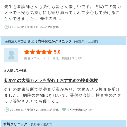
先生も看護師さんも受付も皆さん優しいです。 初めての胃カ
メラで不安な気持ちにも寄り添ってくれて安心して受けるこ
とができました。 先生の説…
2025年12月受診 / 2025年12月投稿
さとう内科おなかクリニック
医療法人幸英会
(長野県・上田市)
5.0
匿名（本人・60代・男性・掲載口コミ1件）
大腸ガン検診
初めての大腸カメラも安心！おすすめの検査体験
会社の健康診断で便潜血反応があり、大腸カメラ検査を受け
ました。 病院の建物はきれいで、受付や会計、検査室のスタ
ッフ等皆さんとても優しく…
2025年11月受診 / 2025年11月投稿
2人が参考になった
水嶋クリニック
(長野県・佐久市)