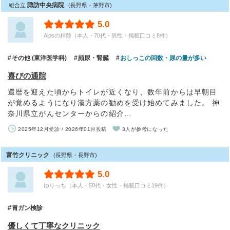
諏訪中央病院
組合立
(長野県・茅野市)
5.0
Alpsの拝爺（本人・70代・男性・掲載口コミ8件）
その他 (東洋医学科)
頻尿・腎臓
おしっこの回数・尿の量が多い
喜びの通院
還暦を迎えた頃からトイレが近くなり、数年前からは早朝目
が覚めるようになり漢方薬の勧めを受け始めてみました。 神
奈川県立がんセンターからの紹介…
2025年12月受診 / 2026年01月投稿
3人が参考になった
富竹クリニック
(長野県・長野市)
5.0
ゆりっち（本人・50代・女性・掲載口コミ19件）
胃ガン検診
優しくて丁寧なクリニック