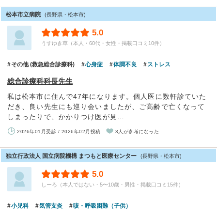
松本市立病院
(長野県・松本市)
5.0
うすゆき草（本人・60代・女性・掲載口コミ10件）
その他 (救急総合診療科)
心身症
体調不良
ストレス
総合診療科科長先生
私は松本市に住んで47年になります。個人医に数軒診ていた
だき、良い先生にも巡り会いましたが、ご高齢で亡くなって
しまったりで、かかりつけ医が見…
2026年01月受診 / 2026年02月投稿
3人が参考になった
独立行政法人 国立病院機構 まつもと医療センター
(長野県・松本市)
5.0
しーろ（本人ではない・5〜10歳・男性・掲載口コミ15件）
小児科
気管支炎
咳・呼吸困難（子供）