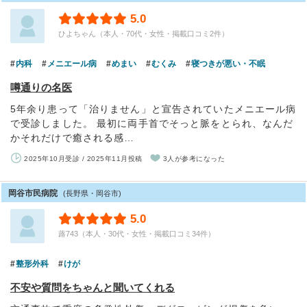
5.0
ひよちゃん（本人・70代・女性・掲載口コミ2件）
内科
メニエール病
めまい
むくみ
寝つきが悪い・不眠
噂通りの名医
5年余り患って「治りません」と宣告されていたメニエール病
で受診しました。 最初に両手首でそっと脈をとられ、なんだ
かそれだけで癒される感…
2025年10月受診 / 2025年11月投稿
3人が参考になった
岡谷市民病院
(長野県・岡谷市)
5.0
蕗743（本人・30代・女性・掲載口コミ34件）
整形外科
けが
不安や質問をちゃんと聞いてくれる