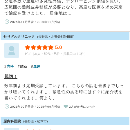
交通事故で重度の多発性外傷、デグロービング損傷を負い、
広範囲の遊離皮弁移植が必要となり、高度な医療を求め東京
で治療を受けました。 居住地は…
2025年11月受診 / 2025年11月投稿
せりざわクリニック
(長野県・北安曇郡池田町)
5.0
ピノ（本人・50代・男性・掲載口コミ1件）
内科
結石
血尿
親切！
数年前より定期受診しています。 こちらの話を最後までしっ
かり聴いてくれますし、緊急性のある時にはすぐに紹介状を
書いてくれます。何より、…
2025年09月受診 / 2025年09月投稿
2人が参考になった
原内科医院
(長野県・松本市)