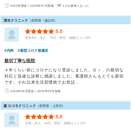
2022年受診 / 2026年07月投稿
1人が参考になった
清水クリニック
(長野県・諏訪市)
5.0
竜巻467（本人・70代・男性・掲載口コミ2件）
内科
新型コロナ後遺症
親切丁寧な医院
４年くらい前にコロナになり受診しました。Ｄｒ．の親切な
対応と迅速な診察に感謝しました。看護師さんもとても親切
です。それ以来生活習慣病でお世話…
2026年04月受診 / 2026年05月投稿
森 ロコモクリニック
(長野県・上田市)
5.0
古狸（本人・40代・男性・掲載口コミ1件）