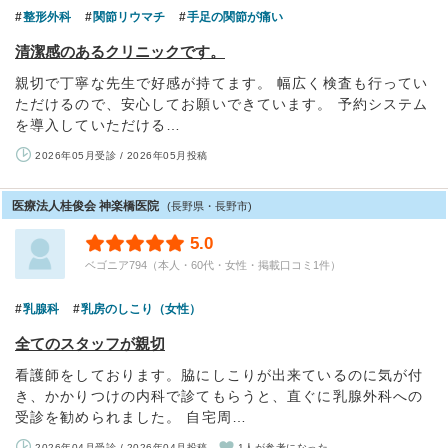
整形外科
関節リウマチ
手足の関節が痛い
清潔感のあるクリニックです。
親切で丁寧な先生で好感が持てます。 幅広く検査も行ってい
ただけるので、安心してお願いできています。 予約システム
を導入していただける…
2026年05月受診 / 2026年05月投稿
医療法人桂俊会 神楽橋医院
(長野県・長野市)
5.0
ベゴニア794（本人・60代・女性・掲載口コミ1件）
乳腺科
乳房のしこり（女性）
全てのスタッフが親切
看護師をしております。脇にしこりが出来ているのに気が付
き、かかりつけの内科で診てもらうと、直ぐに乳腺外科への
受診を勧められました。 自宅周…
2026年04月受診 / 2026年04月投稿
1人が参考になった