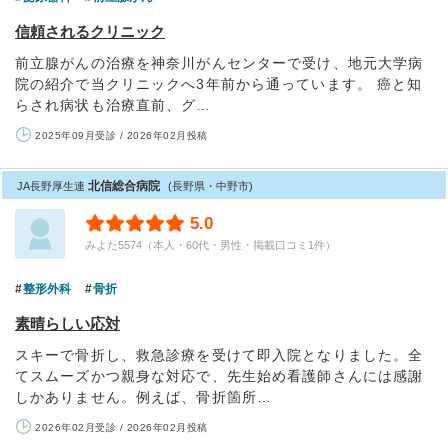
信頼されるクリニック
前立腺がんの治療を神奈川がんセンターで受け、地元大学病
院の紹介で当クリニックへ3年前から通っています。 癌と知
らされ病状も治療直前、グ…
2025年09月受診 / 2026年02月投稿
北信総合病院
JA長野厚生連
(長野県・中野市)
5.0
みよた5574（本人・60代・男性・掲載口コミ1件）
整形外科
骨折
素晴らしい応対
スキーで骨折し、救急診療を受けて即入院となりました。全
てスムーズかつ親身な対応で、先生始め看護師さんには感謝
しかありません。例えば、骨折箇所…
2026年02月受診 / 2026年02月投稿