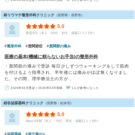
林リウマチ整形外科クリニック
(長野県・長野市)
5.0
春霞415（本人・60代・女性・掲載口コミ1件）
整形外科
股関節症
股関節の痛み
医療の基本(機械に頼らないお手当)の整形外科
・股関節の痛みで受診 毎日少しずつウォーキングをして筋肉
を付けるよう指導され、半年後には痛みがほぼ無くなりまし
た。その間、理学療法士の方が…
2026年03月受診 / 2026年03月投稿
1人が参考になった
紺谷泌尿器科クリニック
(長野県・松本市)
5.0
Alpsの拝爺（本人・70代・男性・掲載口コミ8件）
泌尿器科
前立腺がん