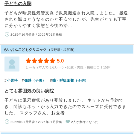
子どもの入院
子どもが喘息性気管支炎で救急搬送され入院しました。 搬送
された際はどうなるのかと不安でしたが、先生がとても丁寧
に分かりやすく状態と今後の治…
2025年10月受診 / 2026年01月投稿
らいおんこどもクリニック
(長野県・塩尻市)
5.0
しーろ（本人ではない・5〜10歳・男性・掲載口コミ15件）
小児科
発熱（子供）
咳・呼吸困難（子供）
とても雰囲気の良い病院
子どもに風邪症状があり受診しました。 ネットから予約で
き、問診もネットから入力できたのでスムーズに受付できま
した。 スタッフさん、お医者…
2026年01月受診 / 2026年01月投稿
2人が参考になった