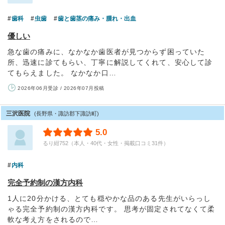
歯科
虫歯
歯と歯茎の痛み・腫れ・出血
優しい
急な歯の痛みに、なかなか歯医者が見つからず困っていた
所、迅速に診てもらい、丁寧に解説してくれて、安心して診
てもらえました。 なかなか口…
2026年06月受診 / 2026年07月投稿
三沢医院
(長野県・諏訪郡下諏訪町)
5.0
るり紺752（本人・40代・女性・掲載口コミ31件）
内科
完全予約制の漢方内科
1人に20分かける、とても穏やかな品のある先生がいらっし
ゃる完全予約制の漢方内科です。 思考が固定されてなくて柔
軟な考え方をされるので…