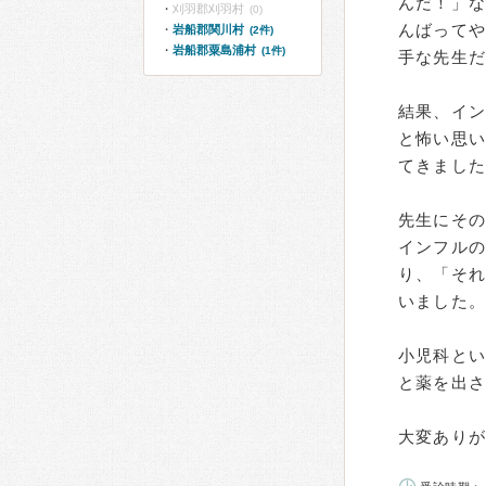
んだ！」な
刈羽郡刈羽村
(0)
んばって
岩船郡関川村
(2件)
岩船郡粟島浦村
(1件)
手な先生
結果、イ
と怖い思
てきまし
先生にそ
インフル
り、「そ
いました。
小児科と
と薬を出
大変あり