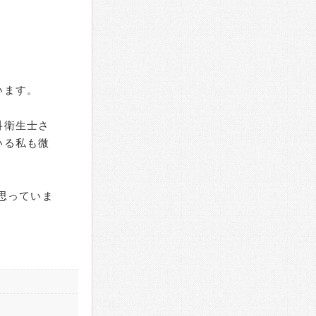
います。
科衛生士さ
いる私も微
思っていま