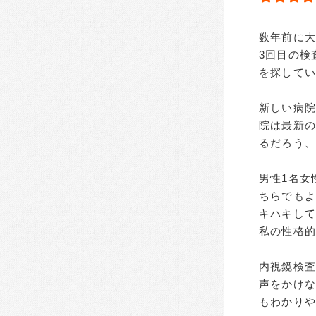
数年前に大
3回目の検
を探して
新しい病
院は最新
るだろう、
男性1名女
ちらでも
キハキし
私の性格
内視鏡検
声をかけ
もわかり