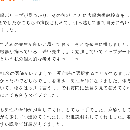
腸ポリープが見つかり、その後2年ごとに大腸内視鏡検査をし
査でしたがこちらの病院は初めて。引っ越してきて自分に合い
いました。
院で若めの先生が良いと思っており、それを条件に探しました
の機器が揃っている、若い先生はよく勉強していてアップデー
という私の個人的な考えですm(__)m
性1名の医師がいるようで、受付時に選択することができまし
よかったのでどちらでも可を選択、男性医師になりました。体
ていて、物をはっきり言うし、でも質問には目を見て答えてく
的にとても合うタイプでした。
査も男性の医師が担当してくれ、とても上手でした。麻酔なし
ながら少しずつ進めてくれたし、都度説明もしてくれました。
やすい説明で好感がもてました。