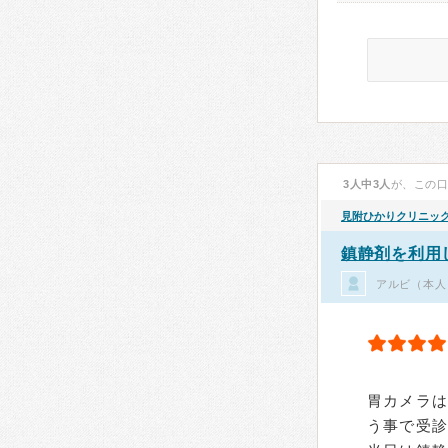
3人中3人
が、この
見附ひかりクリニッ
鎮静剤を利用
アルビ（本人
胃カメラ
う事で受