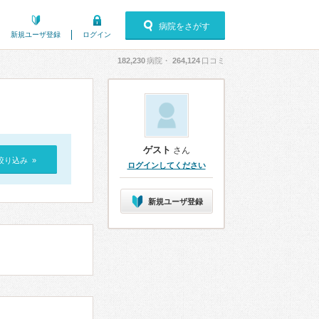
病院をさがす
新規ユーザ登録
ログイン
182,230
病院・
264,124
口コミ
ゲスト
さん
絞り込み »
ログインしてください
新規ユーザ登録