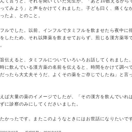
んて言うと、それを聞いていた先生が、「あと10数えるから
やってみよう」と声をかけてくれました。子ども曰く、痛くな
だったよ、とのこと。
ンフルでした。以前、インフルでタミフルを飲ませたら夜中に
いをしたため、それ以降薬を飲ませておらず、煎じる漢方薬等
た。
の旨伝えると、タミフルについていろいろお話してくれました
の時に飲んでいる漢方薬の名前を伝えると、時間をかけて調べ
れだったら大丈夫そうだ、よくその薬をご存じでしたね」と言
いえば大量の薬のイメージでしたが、「その漢方を飲んでいれ
さずに診察のみにしてくださいました。
がたかったです。またこのようなときにはお世話になりたいで