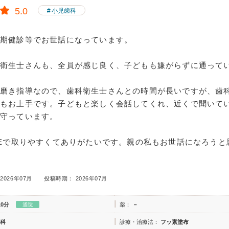
5.0
小児歯科
定期健診等でお世話になっています。
科衛生士さんも、全員が感じ良く、子どもも嫌がらずに通って
歯磨き指導なので、歯科衛生士さんとの時間が長いですが、歯
てもお上手です。子どもと楽しく会話してくれ、近くで聞いて
見守っています。
NEで取りやすくてありがたいです。親の私もお世話になろうと
2026年07月
投稿時期： 2026年07月
10分
薬：
－
通院
科
診療・治療法：
フッ素塗布