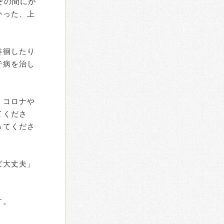
その間にが
かった、上
徘徊したり
で病を治し
。コロナや
てくださ
ってくださ
ば大丈夫」
す。