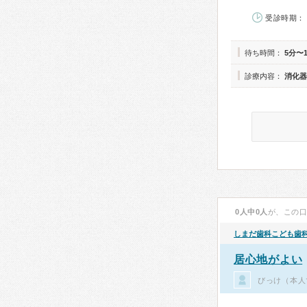
受診時期： 
待ち時間：
5分〜
診療内容：
消化器
0人中0人
が、この
しまだ歯科こども歯
居心地がよい
びっけ（本人