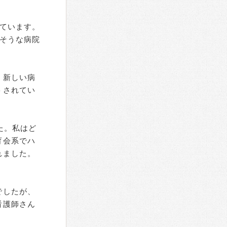
ています。
そうな病院
。新しい病
トされてい
た。私はど
育会系でハ
れました。
でしたが、
看護師さん