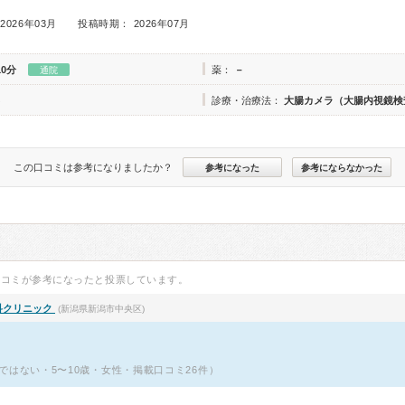
2026年03月
投稿時期： 2026年07月
10分
薬：
－
通院
診療・治療法：
大腸カメラ（大腸内視鏡検
この口コミは参考になりましたか？
参考になった
参考にならなかった
口コミが参考になったと投票しています。
科クリニック
(新潟県新潟市中央区)
ではない・5〜10歳・女性・掲載口コミ26件）