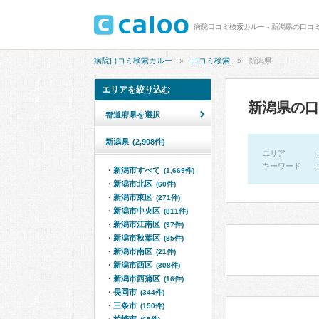
病院口コミ検索カルー - 新潟県の口コミ 
病院口コミ検索カルー
口コミ検索
新潟県
エリアを絞り込む
新潟県の口
都道府県を選択
新潟県
(2,908件)
エリア
キーワード
新潟市すべて
(1,669件)
新潟市北区
(60件)
新潟市東区
(271件)
新潟市中央区
(811件)
新潟市江南区
(97件)
新潟市秋葉区
(85件)
新潟市南区
(21件)
新潟市西区
(308件)
新潟市西蒲区
(16件)
長岡市
(344件)
三条市
(150件)