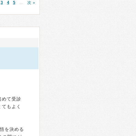
3
4
5
…
次 »
初めて受診
とてもよく
悟を決める