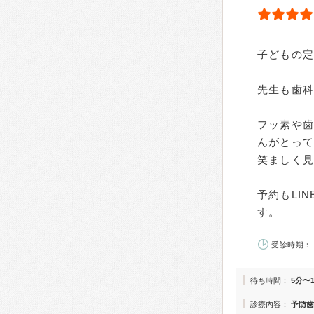
子どもの
先生も歯
フッ素や
んがとっ
笑ましく
予約もLI
す。
受診時期： 
待ち時間：
5分〜
診療内容：
予防歯