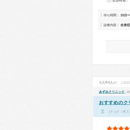
受診時期： 
待ち時間：
15分〜
診療内容：
全身症
0人中0人
が、この
あずみクリニック
(
おすすめのク
びっけ（本人