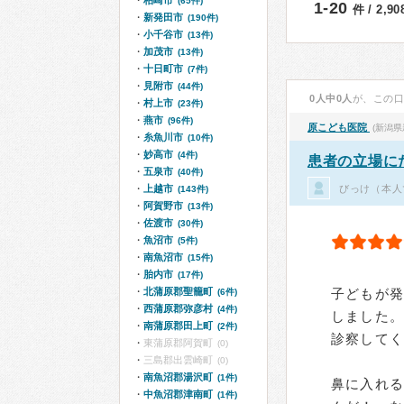
柏崎市
(65件)
1-20
件 / 2,9
新発田市
(190件)
小千谷市
(13件)
加茂市
(13件)
十日町市
(7件)
見附市
(44件)
0人中0人
が、この
村上市
(23件)
燕市
(96件)
原こども医院
(新潟県
糸魚川市
(10件)
妙高市
(4件)
患者の立場に
五泉市
(40件)
びっけ（本人
上越市
(143件)
阿賀野市
(13件)
佐渡市
(30件)
魚沼市
(5件)
南魚沼市
(15件)
胎内市
(17件)
北蒲原郡聖籠町
子どもが
(6件)
西蒲原郡弥彦村
(4件)
しました
南蒲原郡田上町
(2件)
診察して
東蒲原郡阿賀町
(0)
三島郡出雲崎町
(0)
南魚沼郡湯沢町
(1件)
鼻に入れる
中魚沼郡津南町
(1件)