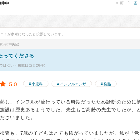
« 前
1
2
08件中
口コミが参考になったと投票しています。
新潟市中央区)
たってくださる
ではない・掲載口コミ26件）
5.0
小児科
インフルエンザ
発熱
発熱し、インフルが流行っている時期だったため診断のために
。施設は歴史あるようでした。先生もご高齢の先生でしたが、
くださいました。
検査も、7歳の子どもはとても怖がっていましたが、私が「覚