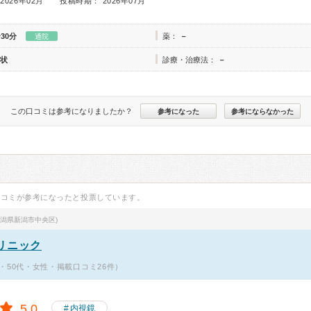
2026年02月
投稿時期： 2026年07月
30分
薬：
－
通院
状
診療・治療法：
－
この口コミは参考になりましたか？
参考になった
参考にならなかった
口コミが参考になったと投票しています。
新潟県新潟市中央区)
リニック
・50代・女性・掲載口コミ26件）
5.0
内視鏡