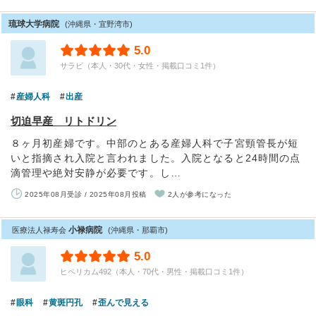
琉球大学病院
(沖縄県・宜野湾市)
5.0
サラビ（本人・30代・女性・掲載口コミ1件）
産婦人科
出産
切迫早産 リトドリン
８ヶ月初産婦です。中部のとある産婦人科で子宮頸管長が短
いと指摘され入院と言われました。入院となると24時間の点
滴管理や絶対安静が必要です。し…
2025年08月受診 / 2025年08月投稿
2人が参考になった
小禄病院
医療法人禄寿会
(沖縄県・那覇市)
5.0
ヒペリカム492（本人・70代・男性・掲載口コミ1件）
眼科
黄斑円孔
歪んで見える