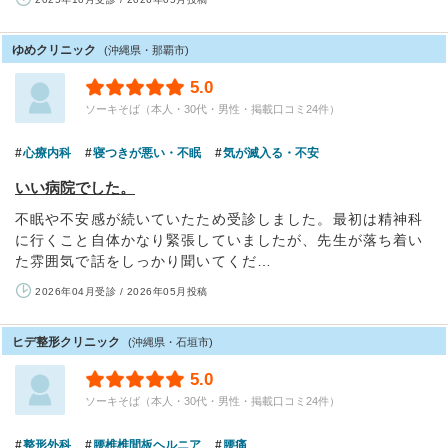
ゆめクリニック
(沖縄県・那覇市)
5.0
ソーキそば（本人・30代・男性・掲載口コミ24件）
心療内科
寝つきが悪い・不眠
気が滅入る・不安
いい病院でした。
不眠や不安感が続いていたため受診しました。最初は精神科
に行くこと自体かなり緊張していましたが、先生が落ち着い
た雰囲気で話をしっかり聞いてくだ…
2026年04月受診 / 2026年05月投稿
ヒデ整形クリニック
(沖縄県・石垣市)
5.0
ソーキそば（本人・30代・男性・掲載口コミ24件）
整形外科
腰椎椎間板ヘルニア
腰痛