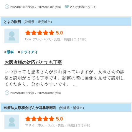
2023年10月受診 / 2025年10月投稿
2人が参考になった
とよみ眼科
(沖縄県・豊見城市)
5.0
Lica（本人・40代・女性・掲載口コミ1件）
眼科
ドライアイ
お医者様の対応がとても丁寧
いつ行っても患者さんが沢山待っていますが、女医さんの診
察と説明がとても丁寧です。診察の際に画像を見せて説明し
てくださり、分かりやすいです。 …
2025年09月受診 / 2025年09月投稿
医療法人尊和会げんか耳鼻咽喉科
(沖縄県・浦添市)
5.0
マサイ（本人・60代・男性・掲載口コミ2件）