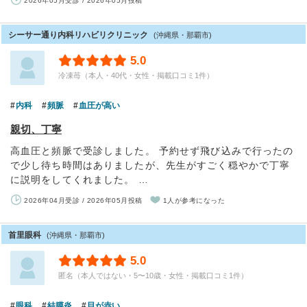
2026年05月受診 / 2026年05月投稿
シーサー通り内科リハビリクリニック
(沖縄県・那覇市)
5.0
冷凍苺（本人・40代・女性・掲載口コミ1件）
内科
頻脈
血圧が高い
親切、丁寧
高血圧と頻脈で受診しました。 予約せず飛び込みで行ったの
で少し待ち時間はありましたが、先生がすごく穏やかで丁寧
に説明をしてくれました。 …
2026年04月受診 / 2026年05月投稿
1人が参考になった
首里眼科
(沖縄県・那覇市)
5.0
匿名（本人ではない・5〜10歳・女性・掲載口コミ1件）
眼科
結膜炎
目が赤い