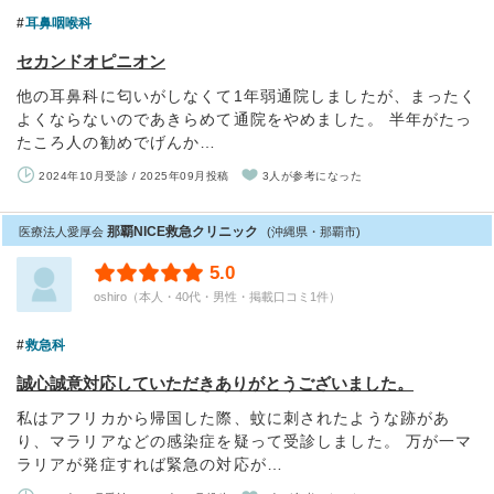
耳鼻咽喉科
セカンドオピニオン
他の耳鼻科に匂いがしなくて1年弱通院しましたが、まったく
よくならないのであきらめて通院をやめました。 半年がたっ
たころ人の勧めでげんか…
2024年10月受診 / 2025年09月投稿
3人が参考になった
那覇NICE救急クリニック
医療法人愛厚会
(沖縄県・那覇市)
5.0
oshiro（本人・40代・男性・掲載口コミ1件）
救急科
誠心誠意対応していただきありがとうございました。
私はアフリカから帰国した際、蚊に刺されたような跡があ
り、マラリアなどの感染症を疑って受診しました。 万が一マ
ラリアが発症すれば緊急の対応が…