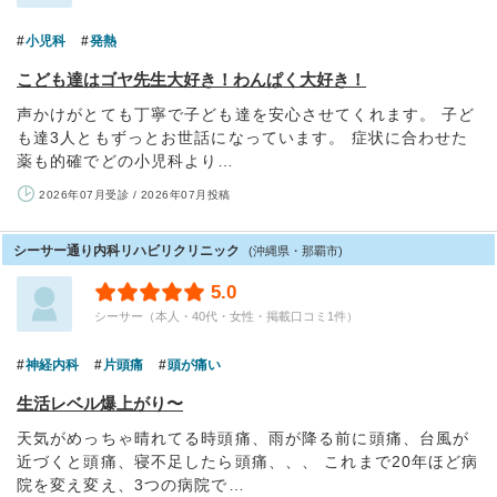
小児科
発熱
こども達はゴヤ先生大好き！わんぱく大好き！
声かけがとても丁寧で子ども達を安心させてくれます。 子ど
も達3人ともずっとお世話になっています。 症状に合わせた
薬も的確でどの小児科より…
2026年07月受診 / 2026年07月投稿
シーサー通り内科リハビリクリニック
(沖縄県・那覇市)
5.0
シーサー（本人・40代・女性・掲載口コミ1件）
神経内科
片頭痛
頭が痛い
生活レベル爆上がり〜
天気がめっちゃ晴れてる時頭痛、雨が降る前に頭痛、台風が
近づくと頭痛、寝不足したら頭痛、、、 これまで20年ほど病
院を変え変え、3つの病院で…