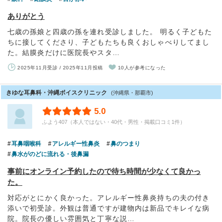
ありがとう
七歳の孫娘と四歳の孫を連れ受診しました。 明るく子どもた
ちに接してくださり、子どもたちも良くおしゃべりしてまし
た。結膜炎だけに医院長やスタ…
2025年11月受診 / 2025年11月投稿
10人が参考になった
きゆな耳鼻科・沖縄ボイスクリニック
(沖縄県・那覇市)
5.0
ふよう407（本人ではない・40代・男性・掲載口コミ1件）
耳鼻咽喉科
アレルギー性鼻炎
鼻のつまり
鼻水がのどに流れる・後鼻漏
事前にオンライン予約したので待ち時間が少なくて良かっ
た。
対応がとにかく良かった。アレルギー性鼻炎持ちの夫の付き
添いで初受診。外観は普通ですが建物内は新品でキレイな病
院。院長の優しい雰囲気と丁寧な説…