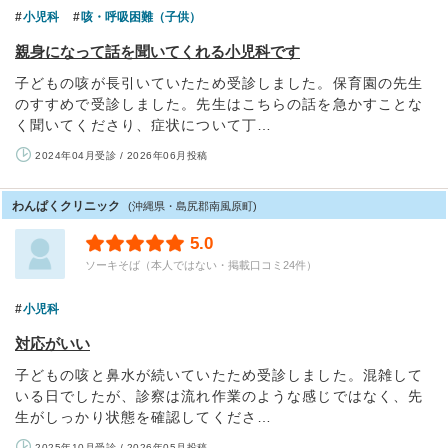
小児科
咳・呼吸困難（子供）
親身になって話を聞いてくれる小児科です
子どもの咳が長引いていたため受診しました。保育園の先生
のすすめで受診しました。先生はこちらの話を急かすことな
く聞いてくださり、症状について丁…
2024年04月受診 / 2026年06月投稿
わんぱくクリニック
(沖縄県・島尻郡南風原町)
5.0
ソーキそば（本人ではない・掲載口コミ24件）
小児科
対応がいい
子どもの咳と鼻水が続いていたため受診しました。混雑して
いる日でしたが、診察は流れ作業のような感じではなく、先
生がしっかり状態を確認してくださ…
2025年10月受診 / 2026年05月投稿