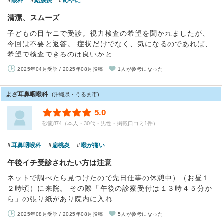
眼科
結膜炎
めやに
清潔、スムーズ
子どもの目ヤニで受診。視力検査の希望を聞かれましたが、
今回は不要と返答。 症状だけでなく、気になるのであれば、
希望で検査できるのは良いかと…
2025年04月受診 / 2025年08月投稿
1人が参考になった
よざ耳鼻咽喉科
(沖縄県・うるま市)
5.0
砂嵐874（本人・30代・男性・掲載口コミ1件）
耳鼻咽喉科
扁桃炎
喉が痛い
午後イチ受診されたい方は注意
ネットで調べたら見つけたので先日仕事の休憩中）（お昼１
２時頃）に来院。 その際「午後の診察受付は１３時４５分か
ら」の張り紙があり院内に入れ…
2025年08月受診 / 2025年08月投稿
5人が参考になった