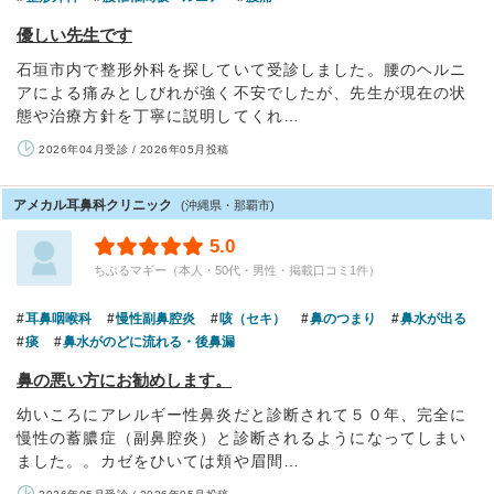
優しい先生です
石垣市内で整形外科を探していて受診しました。腰のヘルニ
アによる痛みとしびれが強く不安でしたが、先生が現在の状
態や治療方針を丁寧に説明してくれ…
2026年04月受診 / 2026年05月投稿
アメカル耳鼻科クリニック
(沖縄県・那覇市)
5.0
ちぶるマギー（本人・50代・男性・掲載口コミ1件）
耳鼻咽喉科
慢性副鼻腔炎
咳（セキ）
鼻のつまり
鼻水が出る
痰
鼻水がのどに流れる・後鼻漏
鼻の悪い方にお勧めします。
幼いころにアレルギー性鼻炎だと診断されて５０年、完全に
慢性の蓄膿症（副鼻腔炎）と診断されるようになってしまい
ました。。カゼをひいては頬や眉間…