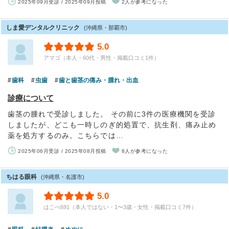
2025年09月受診 / 2025年09月投稿
2人が参考になった
しま愛デンタルクリニック
(沖縄県・那覇市)
5.0
アマゴ（本人・60代・男性・掲載口コミ1件）
歯科
虫歯
歯と歯茎の痛み・腫れ・出血
診療について
歯茎の腫れで受診しました。 その前に3件の医療機関を受診
しましたが、どこも一時しのぎ的処置で、抗生剤、痛み止め
薬を処方するのみ。こちらでは…
2025年06月受診 / 2025年08月投稿
8人が参考になった
ちはる眼科
(沖縄県・名護市)
5.0
はこべ691（本人ではない・1〜3歳・女性・掲載口コミ7件）