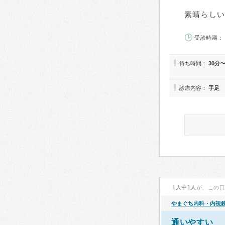
素晴らしい
受診時期： 
待ち時間：
30分
診療内容：
手足
1人中1人
が、この
やまぐち内科・内視
通いやすい