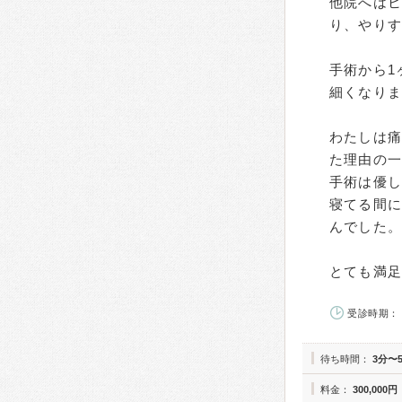
他院へは
り、やり
手術から1
細くなり
わたしは
た理由の
手術は優し
寝てる間
んでした。
とても満
受診時期： 
待ち時間：
3分〜
料金：
300,000円