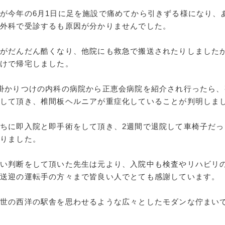
が今年の6月1日に足を施設で痛めてから引きずる様になり、
形外科で受診するも原因が分かりませんでした。
みがだんだん酷くなり、他院にも救急で搬送されたりしました
だけで帰宅しました。
掛かりつけの内科の病院から正恵会病院を紹介され行ったら、
して頂き、椎間板ヘルニアが重症化していることが判明しま
ちに即入院と即手術をして頂き、2週間で退院して車椅子だっ
りました。
早い判断をして頂いた先生は元より、入院中も検査やリハビリ
、送迎の運転手の方々まで皆良い人でとても感謝しています。
中世の西洋の駅舎を思わせるような広々としたモダンな佇まい