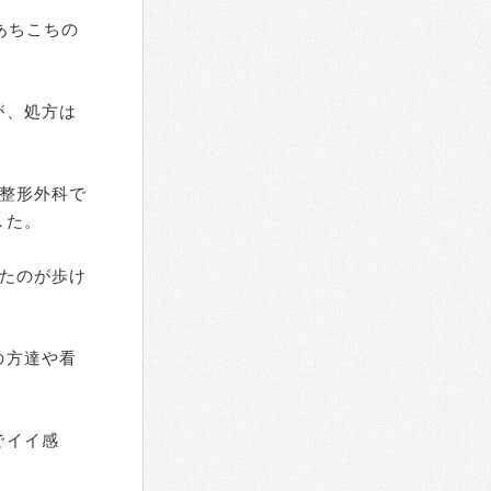
あちこちの
が、処方は
整形外科で
した。
たのが歩け
の方達や看
でイイ感