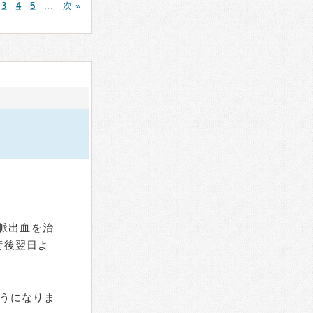
3
4
5
…
次 »
動脈出血を治
術後翌日よ
うになりま