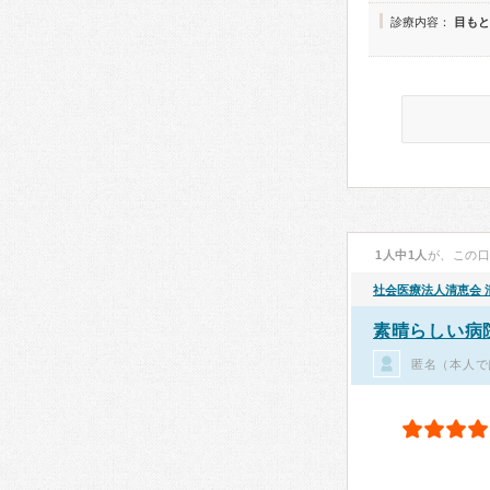
診療内容：
目もと
1人中1人
が、この
社会医療法人清恵会
素晴らしい病
匿名（本人で