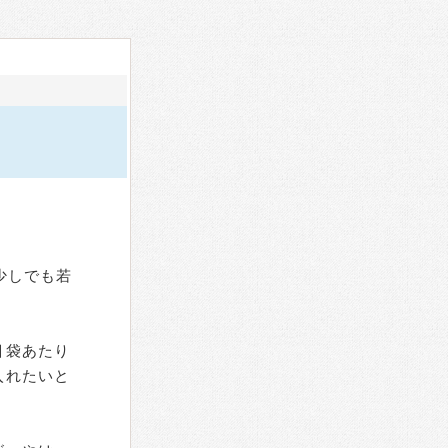
少しでも若
目袋あたり
入れたいと
。