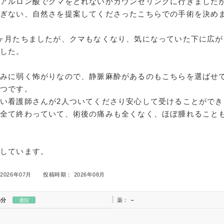
ヒアルロン酸でクマをとれないかカウンセリングに行きました
すぎない、自然さを提案してくださったこちらでの手術を決め
ヶ月たちましたが、クマもなくなり、気になっていた下に広が
ました。
痛みに弱く怖がりなので、静脈麻酔があるのもこちらを選ばせ
一つです。
い看護師さんが2人ついてくださり安心して受けることができ
に全て終わっていて、術後の痛みも全くなく、ほぼ腫れること
足しています。
2026年07月
投稿時期： 2026年08月
5分
薬：
－
通院