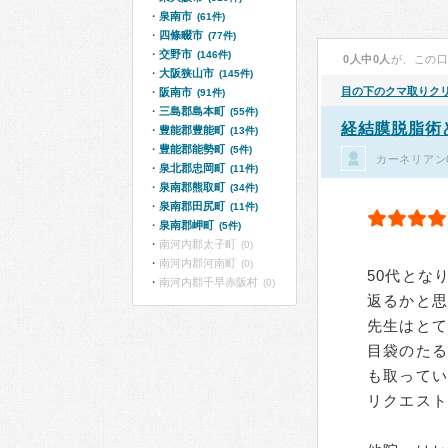
泉南市
(61件)
四條畷市
(77件)
交野市
(146件)
0人中0人
が、この
大阪狭山市
(145件)
目の下のクマ取りク
阪南市
(91件)
三島郡島本町
(55件)
経結膜脱脂術
豊能郡豊能町
(13件)
豊能郡能勢町
(5件)
カーネリアン
泉北郡忠岡町
(11件)
泉南郡熊取町
(34件)
泉南郡田尻町
(11件)
泉南郡岬町
(5件)
南河内郡太子町
(0)
南河内郡河南町
(0)
50代とな
南河内郡千早赤阪村
(0)
返るかと思
先生はとて
目袋のた
も取って
リクエスト