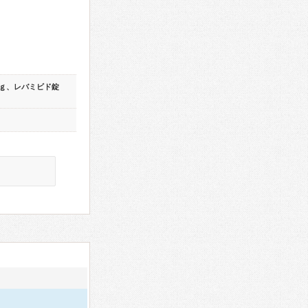
ｇ、レバミビド錠