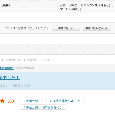
（美容）
診療・治療法：
ヒアルロン酸（目もと）、
マ・たるみ取り）
この口コミは参考になりましたか？
参考になった
参考にならなかった
口コミが参考になったと投票しています。
清恵会病院
(大阪府堺市堺区)
院でした！
はない・掲載口コミ1件）
5.0
整形外科
腰椎椎間板ヘルニア
手足が痛い（関節を除く）