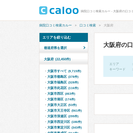
病院口コミ検索カルー - 大阪府の口コミ 
病院口コミ検索カルー
口コミ検索
大阪府
エリアを絞り込む
大阪府の口
都道府県を選択
大阪府
(22,450件)
エリア
キーワード
大阪市すべて
(9,715件)
大阪市都島区
(378件)
大阪市福島区
(328件)
大阪市此花区
(116件)
大阪市西区
(463件)
大阪市港区
(174件)
大阪市大正区
(53件)
大阪市天王寺区
(561件)
大阪市浪速区
(299件)
大阪市西淀川区
(186件)
大阪市東淀川区
(343件)