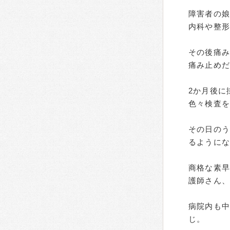
障害者の娘
内科や整
その後痛
痛み止め
2か月後に
色々検査を
その日のう
るようにな
商格な素
護師さん
病院内も
じ。