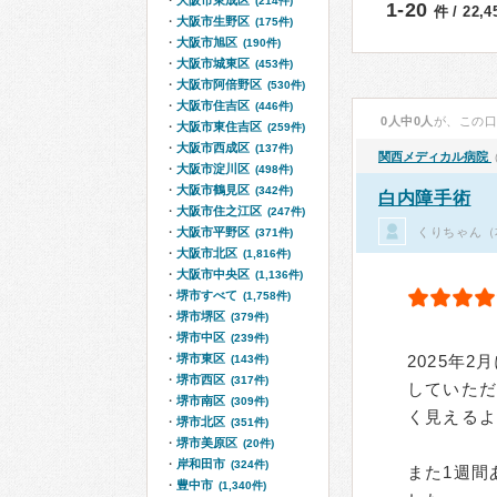
大阪市東成区
(214件)
1-20
件 / 22,
大阪市生野区
(175件)
大阪市旭区
(190件)
大阪市城東区
(453件)
大阪市阿倍野区
(530件)
大阪市住吉区
(446件)
0人中0人
が、この
大阪市東住吉区
(259件)
大阪市西成区
(137件)
関西メディカル病院
大阪市淀川区
(498件)
大阪市鶴見区
(342件)
白内障手術
大阪市住之江区
(247件)
くりちゃん（
大阪市平野区
(371件)
大阪市北区
(1,816件)
大阪市中央区
(1,136件)
堺市すべて
(1,758件)
堺市堺区
(379件)
堺市中区
(239件)
堺市東区
2025年
(143件)
堺市西区
(317件)
していた
堺市南区
(309件)
く見える
堺市北区
(351件)
堺市美原区
(20件)
岸和田市
(324件)
また1週間
豊中市
(1,340件)