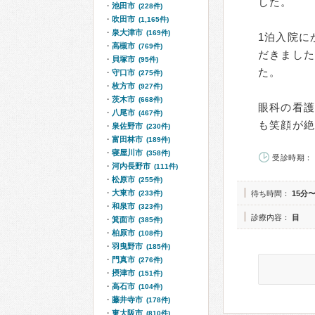
した。
池田市
(228件)
吹田市
(1,165件)
泉大津市
(169件)
1泊入院に
高槻市
(769件)
だきまし
貝塚市
(95件)
た。
守口市
(275件)
枚方市
(927件)
茨木市
(668件)
眼科の看
八尾市
(467件)
も笑顔が
泉佐野市
(230件)
富田林市
(189件)
寝屋川市
(358件)
受診時期： 
河内長野市
(111件)
松原市
(255件)
大東市
(233件)
待ち時間：
15分〜
和泉市
(323件)
診療内容：
目
箕面市
(385件)
柏原市
(108件)
羽曳野市
(185件)
門真市
(276件)
摂津市
(151件)
高石市
(104件)
藤井寺市
(178件)
東大阪市
(810件)