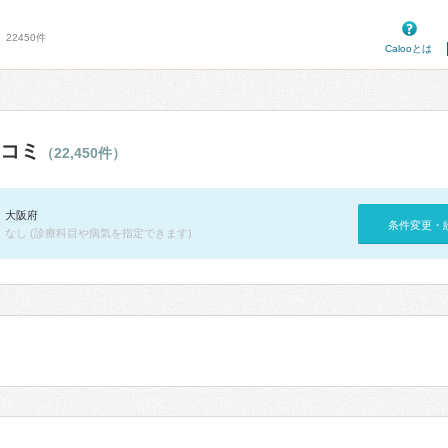
22450件
Calooとは
コミ
（22,450件）
大阪府
条件変更・
なし (診療科目や病気を指定できます)