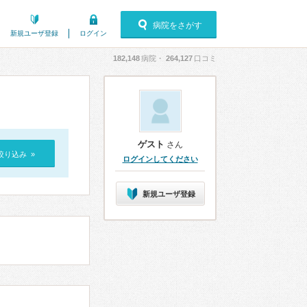
病院をさがす
新規ユーザ登録
ログイン
182,148
病院・
264,127
口コミ
ゲスト
さん
絞り込み »
ログインしてください
新規ユーザ登録