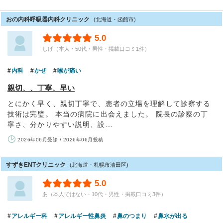
おの内科呼吸器内科クリニック
(北海道・函館市)
5.0
しげ（本人・50代・男性・掲載口コミ1件）
内科
かぜ
喉が痛い
親切、、丁寧、早い
とにかく早く、親切丁寧で、患者の立場を理解して診察する
技術は完璧。 本当の病院に出会えました。 院長の診察の丁
寧さ、分かりやすい説明、設…
2026年06月受診 / 2026年06月投稿
すずきENTクリニック
(北海道・札幌市清田区)
5.0
あ（本人ではない・10代・男性・掲載口コミ3件）
アレルギー科
アレルギー性鼻炎
鼻のつまり
鼻水が出る