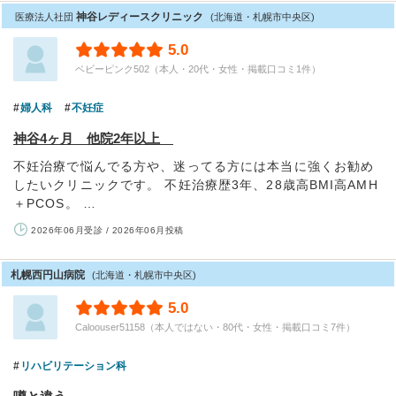
神谷レディースクリニック
医療法人社団
(北海道・札幌市中央区)
5.0
ベビーピンク502（本人・20代・女性・掲載口コミ1件）
婦人科
不妊症
神谷4ヶ月 他院2年以上
不妊治療で悩んでる方や、迷ってる方には本当に強くお勧め
したいクリニックです。 不妊治療歴3年、28歳高BMI高AMH
＋PCOS。 …
2026年06月受診 / 2026年06月投稿
札幌西円山病院
(北海道・札幌市中央区)
5.0
Caloouser51158（本人ではない・80代・女性・掲載口コミ7件）
リハビリテーション科