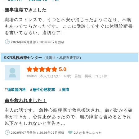
無事復職できました
職場のストレスで、うつと不安が混じったようになり、不眠
もあってつらかったです。 ここに受診してすぐに休職診断書
を書いてもらい、適切なア…
2026年06月受診 / 2026年07月投稿
KKR札幌医療センター
(北海道・札幌市豊平区)
5.0
shotan（本人ではない・60代・男性・掲載口コミ1件）
循環器内科
急性心筋梗塞
胸痛
命を救われました！
主人の話です。 急性心筋梗塞で救急搬送され、命が助かる確
率が半々か、心停止があったので、脳の障害も含めるとそれ
以下かもしれないと宣告さ…
2026年07月受診 / 2026年07月投稿
2人が参考になった