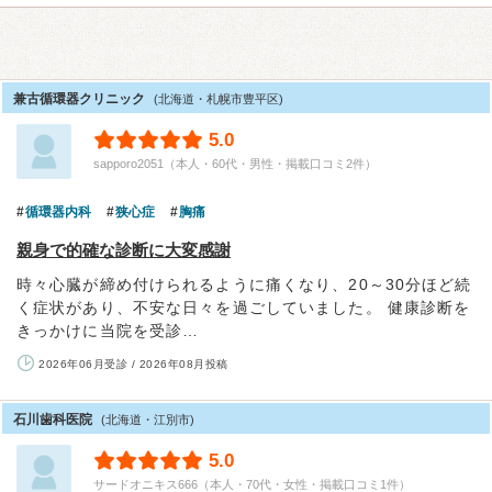
兼古循環器クリニック
(北海道・札幌市豊平区)
5.0
sapporo2051（本人・60代・男性・掲載口コミ2件）
循環器内科
狭心症
胸痛
親身で的確な診断に大変感謝
時々心臓が締め付けられるように痛くなり、20～30分ほど続
く症状があり、不安な日々を過ごしていました。 健康診断を
きっかけに当院を受診…
2026年06月受診 / 2026年08月投稿
石川歯科医院
(北海道・江別市)
5.0
サードオニキス666（本人・70代・女性・掲載口コミ1件）