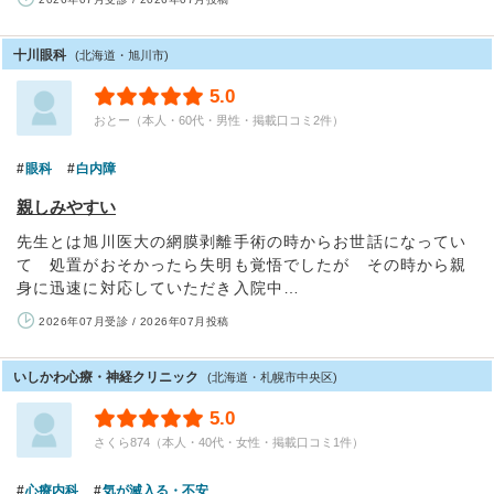
十川眼科
(北海道・旭川市)
5.0
おとー（本人・60代・男性・掲載口コミ2件）
眼科
白内障
親しみやすい
先生とは旭川医大の網膜剥離手術の時からお世話になってい
て 処置がおそかったら失明も覚悟でしたが その時から親
身に迅速に対応していただき入院中…
2026年07月受診 / 2026年07月投稿
いしかわ心療・神経クリニック
(北海道・札幌市中央区)
5.0
さくら874（本人・40代・女性・掲載口コミ1件）
心療内科
気が滅入る・不安