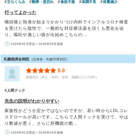
立ちくらみ
動悸・息切れ
食欲不振
体調不良
体重減少
行ってよかった
咽頭痛と熱発が始まりかかりつけ内科でインフルコロナ検査
を受けたら陰性で、一般的な対症療法薬を頂くも悪化を辿
り、嘔吐や激しい咳が出始めこちらの…
2026年06月受診 / 2026年06月投稿
札幌徳洲会病院
(北海道・札幌市厚別区)
5.0
海風923（本人・40代・女性・掲載口コミ54件）
人間ドック
先生の説明がわかりやすい
家族性かどうか定かではないのですが、若い時からLDLコレ
ステロールが高いです。こちらで人間ドックを受けて、やは
り数値が悪く、さらに肝機能の数…
2026年02月受診 / 2026年06月投稿