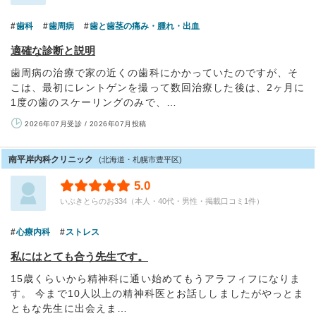
歯科
歯周病
歯と歯茎の痛み・腫れ・出血
適確な診断と説明
歯周病の治療で家の近くの歯科にかかっていたのですが、そ
こは、最初にレントゲンを撮って数回治療した後は、2ヶ月に
1度の歯のスケーリングのみで、…
2026年07月受診 / 2026年07月投稿
南平岸内科クリニック
(北海道・札幌市豊平区)
5.0
いぶきとらのお334（本人・40代・男性・掲載口コミ1件）
心療内科
ストレス
私にはとても合う先生です。
15歳くらいから精神科に通い始めてもうアラフィフになりま
す。 今まで10人以上の精神科医とお話ししましたがやっとま
ともな先生に出会えま…