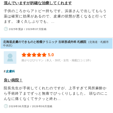
混んでいますが的確な治療してくれます
子供のころからアトピー持ちです。浜坂さんで出してもらう
薬は確実に効果があるので、皮膚の状態が悪くなると行って
ます。 凄く久しぶりでも、…
2025年受診 / 2026年07月投稿
北海道皮膚のできものと粉瘤クリニック 古林形成外科 札幌院
(北海道・札幌市
中央区)
5.0
痛がりびびりマン（本人・30代・女性・掲載口コミ1件）
皮膚科
良い病院！
院長先生が手術してくれたのですが、上手すぎて局所麻酔か
ら手術終了までずっと無痛でびっくりしました。 頭なのにこ
んなに痛くなくてサクッと終わ…
2026年06月受診 / 2026年06月投稿