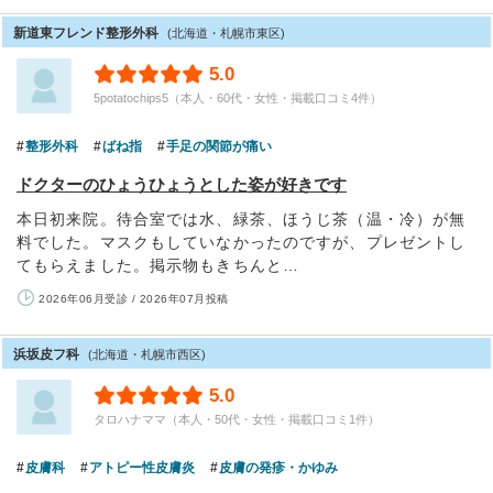
新道東フレンド整形外科
(北海道・札幌市東区)
5.0
5potatochips5（本人・60代・女性・掲載口コミ4件）
整形外科
ばね指
手足の関節が痛い
ドクターのひょうひょうとした姿が好きです
本日初来院。待合室では水、緑茶、ほうじ茶（温・冷）が無
料でした。マスクもしていなかったのですが、プレゼントし
てもらえました。掲示物もきちんと…
2026年06月受診 / 2026年07月投稿
浜坂皮フ科
(北海道・札幌市西区)
5.0
タロハナママ（本人・50代・女性・掲載口コミ1件）
皮膚科
アトピー性皮膚炎
皮膚の発疹・かゆみ