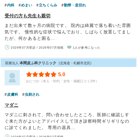
内科
めまい
立ちくらみ
動悸・息切れ
受付の方も先生も親切
まだ出来て数ヶ月の病院です。 院内は綺麗で落ち着いた雰囲
気です。 慢性的な症状で悩んでおり、しばらく放置してまし
たが、何かあると困る…
2026年07月受診 / 2026年07月投稿
1人が参考になった
本間皮ふ科クリニック
医療法人
(北海道・札幌市北区)
5.0
おにづか（本人・50代・女性・掲載口コミ2件）
皮膚科
虫刺され
マダニ
マダニに刺されて、問い合わせしたところ、医師に確認しす
ぐ来た方がよいとアドバイスして頂き診察時間ギリギリなの
に診てくれました。 専用の器具…
2026年07月受診 / 2026年07月投稿