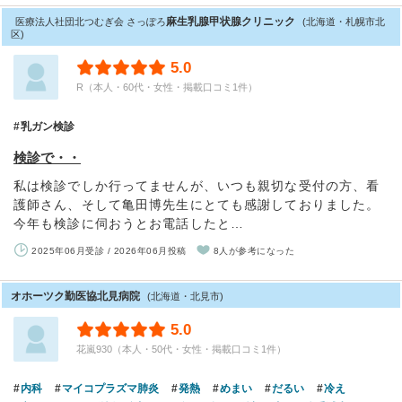
麻生乳腺甲状腺クリニック
医療法人社団北つむぎ会 さっぽろ
(北海道・札幌市北
区)
5.0
R（本人・60代・女性・掲載口コミ1件）
乳ガン検診
検診で・・
私は検診でしか行ってませんが、いつも親切な受付の方、看
護師さん、そして亀田博先生にとても感謝しておりました。
今年も検診に伺おうとお電話したと…
2025年06月受診 / 2026年06月投稿
8人が参考になった
オホーツク勤医協北見病院
(北海道・北見市)
5.0
花嵐930（本人・50代・女性・掲載口コミ1件）
内科
マイコプラズマ肺炎
発熱
めまい
だるい
冷え