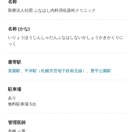
名称
医療法人社団 ふなはし内科消化器科クリニック
名称 (かな)
いりょうほうじんしゃだんふなはしないかしょうかきかくりに
っく
最寄駅
美園駅
、
平岸駅（札幌市営地下鉄南北線）
、
豊平公園駅
駐車場
あり
無料駐車場:5台
管理医師
舟橋 一憲