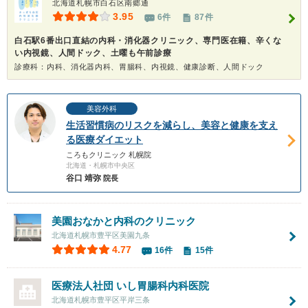
北海道札幌市白石区南郷通
3.95
6件
87件
白石駅6番出口直結の内科・消化器クリニック、専門医在籍、辛くな
い内視鏡、人間ドック、土曜も午前診療
診療科：内科、消化器内科、胃腸科、内視鏡、健康診断、人間ドック
美容外科
生活習慣病のリスクを減らし、美容と健康を支え
る医療ダイエット
ころもクリニック 札幌院
北海道・札幌市中央区
谷口 靖弥
院長
美園おなかと内科のクリニック
北海道札幌市豊平区美園九条
4.77
16件
15件
医療法人社団
いし胃腸科内科医院
北海道札幌市豊平区平岸三条