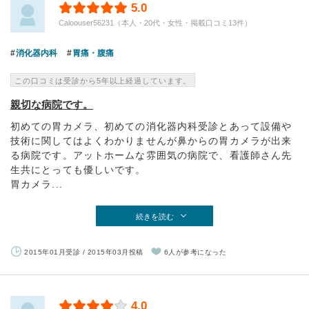
5.0
Caloouser56231（本人・20代・女性・掲載口コミ13件）
消化器内科
胃痛・腹痛
この口コミは受診から5年以上経過しています。
親切な病院です。
初めての胃カメラ、初めての消化器内科受診とあって設備や
技術に関してはよくわかりませんが鼻からの胃カメラが出来
る病院です。アットホームな雰囲気の病院で、看護師さん先
生共にとっても優しいです。
胃カメラ...
続きを読む
2015年01月受診 / 2015年03月投稿
6人が参考になった
4.0