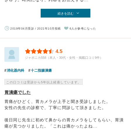
続きを読む
2019年04月受診 / 2021年10月投稿
6人が参考になった
4.5
ジャポニカ558（本人・30代・女性・掲載口コミ9件）
消化器内科
十二指腸潰瘍
この口コミは受診から5年以上経過しています。
胃潰瘍でした
胃痛がひどく、胃カメラが上手と聞き受診しました。
女性の先生の診察で、丁寧に問診して頂きました。
後日同じ先生に初めて鼻からの胃カメラをしてもらい、胃潰
瘍が見つかりました。「これは痛かったよね...