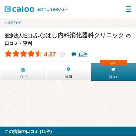
« 病院TOP
ふなはし内科消化器科クリニック
医療法人社団
の
口コミ・評判
4.37
11件
？
11件
TOP
地図
口コミ
この病院の口コミ (11件)