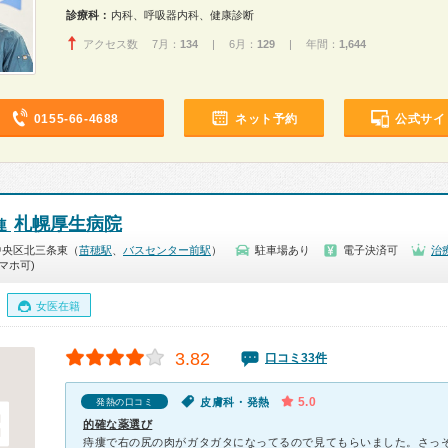
診療科：
内科、呼吸器内科、健康診断
アクセス数 7月：
134
| 6月：
129
| 年間：
1,644
0155-66-4688
ネット予約
公式サイ
札幌厚生病院
連
中央区北三条東（
苗穂駅
、
バスセンター前駅
）
駐車場あり
電子決済可
治
マホ可)
女医在籍
3.82
口コミ33件
5.0
皮膚科・発熱
発熱の口コミ
的確な薬選び