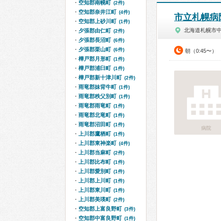
空知郡南幌町
(2件)
空知郡奈井江町
(4件)
市立札幌病
空知郡上砂川町
(1件)
北海道札幌市
夕張郡由仁町
(2件)
夕張郡長沼町
(6件)
夕張郡栗山町
(6件)
朝（0:45〜）
樺戸郡月形町
(1件)
樺戸郡浦臼町
(1件)
樺戸郡新十津川町
(2件)
雨竜郡妹背牛町
(1件)
雨竜郡秩父別町
(1件)
雨竜郡雨竜町
(1件)
雨竜郡北竜町
(1件)
雨竜郡沼田町
(1件)
病院
上川郡鷹栖町
(1件)
上川郡東神楽町
(4件)
上川郡当麻町
(2件)
上川郡比布町
(1件)
上川郡愛別町
(1件)
上川郡上川町
(1件)
上川郡東川町
(1件)
上川郡美瑛町
(2件)
空知郡上富良野町
(3件)
空知郡中富良野町
(1件)