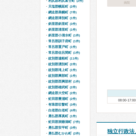
利尻郡利尻富士町
(2件)
病院
天塩郡幌延町
(2件)
網走郡美幌町
(7件)
網走郡津別町
(1件)
斜里郡斜里町
(3件)
斜里郡清里町
(1件)
斜里郡小清水町
(1件)
常呂郡訓子府町
(1件)
常呂郡置戸町
(1件)
常呂郡佐呂間町
(1件)
紋別郡遠軽町
(11件)
紋別郡湧別町
(2件)
紋別郡滝上町
(1件)
紋別郡興部町
(1件)
紋別郡西興部村
(1件)
紋別郡雄武町
(2件)
網走郡大空町
(2件)
虻田郡豊浦町
(2件)
08:00-17:00
有珠郡壮瞥町
(3件)
白老郡白老町
(4件)
勇払郡厚真町
(1件)
虻田郡洞爺湖町
(7件)
勇払郡安平町
(3件)
独立行政法
勇払郡むかわ町
(2件)