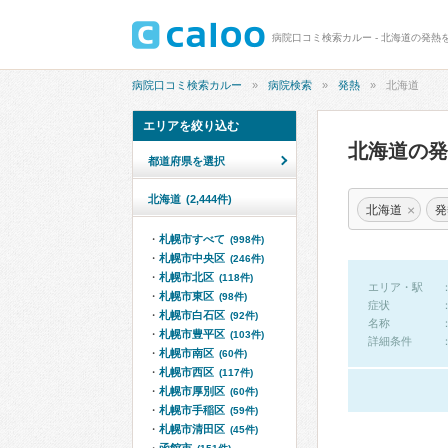
病院口コミ検索カルー - 北海道の発熱
病院口コミ検索カルー
病院検索
発熱
北海道
エリアを絞り込む
北海道の
都道府県を選択
北海道
(2,444件)
×
北海道
発
札幌市すべて
(998件)
札幌市中央区
(246件)
札幌市北区
(118件)
エリア・駅
札幌市東区
(98件)
症状
札幌市白石区
(92件)
名称
札幌市豊平区
(103件)
詳細条件
札幌市南区
(60件)
札幌市西区
(117件)
札幌市厚別区
(60件)
札幌市手稲区
(59件)
札幌市清田区
(45件)