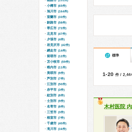
函館市
(151件)
小樽市
(65件)
旭川市
(164件)
室蘭市
(33件)
釧路市
(58件)
帯広市
(72件)
北見市
(47件)
夕張市
(4件)
岩見沢市
(42件)
網走市
(14件)
標準
留萌市
(12件)
苫小牧市
(59件)
稚内市
(11件)
美唄市
(9件)
1-20
件 / 2,4
芦別市
(7件)
江別市
(50件)
赤平市
(3件)
紋別市
(8件)
士別市
(9件)
木村医院 
名寄市
(8件)
三笠市
(3件)
根室市
(7件)
千歳市
(40件)
滝川市
(16件)