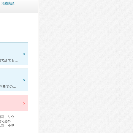
治療実績
[症状・来院理由] 数年前に高熱を出して中々熱が下がらず、近くの病院で診てもらったのですが血液検査やインフルエンザの検査を一日に何度もしたのですが、原因が見当たらなかったのですがリウマチの数値が上が
[症状・来院理由] 突然の発熱。測ってみると38度。 授乳中なので自己判断での市販の薬などは怖いので、１日様子をみて次の日にここの病院へ行きました。 妊娠中の産婦人科や子供の付き添いでの小児
病科、リウ
消化器外
人科、小児