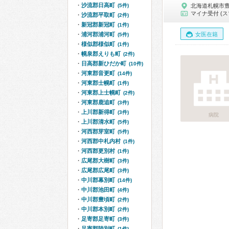
沙流郡日高町
(5件)
北海道札幌市
マイナ受付 (ス
沙流郡平取町
(2件)
新冠郡新冠町
(1件)
浦河郡浦河町
女医在籍
(5件)
様似郡様似町
(1件)
幌泉郡えりも町
(2件)
日高郡新ひだか町
(10件)
河東郡音更町
(14件)
河東郡士幌町
(1件)
河東郡上士幌町
(2件)
河東郡鹿追町
(3件)
上川郡新得町
(3件)
病院
上川郡清水町
(5件)
河西郡芽室町
(5件)
河西郡中札内村
(1件)
河西郡更別村
(1件)
広尾郡大樹町
(3件)
広尾郡広尾町
(3件)
中川郡幕別町
(14件)
中川郡池田町
(4件)
中川郡豊頃町
(2件)
中川郡本別町
(2件)
足寄郡足寄町
(3件)
足寄郡陸別町
(1件)