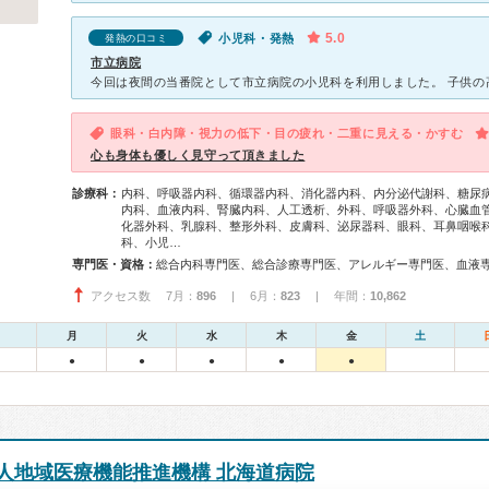
5.0
小児科・発熱
発熱の口コミ
市立病院
眼科・白内障・視力の低下・目の疲れ・二重に見える・かすむ
心も身体も優しく見守って頂きました
診療科：
内科、呼吸器内科、循環器内科、消化器内科、内分泌代謝科、糖尿
内科、血液内科、腎臓内科、人工透析、外科、呼吸器外科、心臓血
化器外科、乳腺科、整形外科、皮膚科、泌尿器科、眼科、耳鼻咽喉
科、小児…
専門医・資格：
アクセス数 7月：
896
| 6月：
823
| 年間：
10,862
月
火
水
木
金
土
●
●
●
●
●
人地域医療機能推進機構 北海道病院