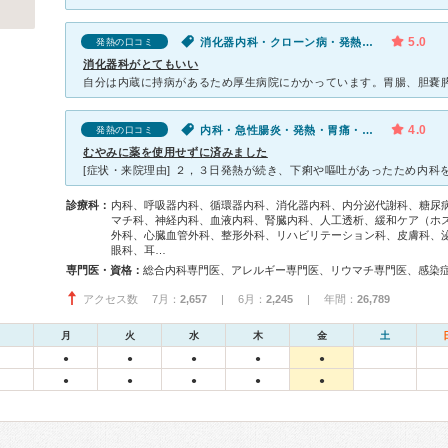
5.0
消化器内科・クローン病・発熱・胃痛・腹痛・慢性の下痢・血便
発熱の口コミ
消化器科がとてもいい
4.0
内科・急性腸炎・発熱・胃痛・腹痛・体調不良
発熱の口コミ
むやみに薬を使用せずに済みました
診療科：
内科、呼吸器内科、循環器内科、消化器内科、内分泌代謝科、糖尿
マチ科、神経内科、血液内科、腎臓内科、人工透析、緩和ケア（ホ
外科、心臓血管外科、整形外科、リハビリテーション科、皮膚科、
眼科、耳…
専門医・資格：
アクセス数 7月：
2,657
| 6月：
2,245
| 年間：
26,789
月
火
水
木
金
土
●
●
●
●
●
●
●
●
●
●