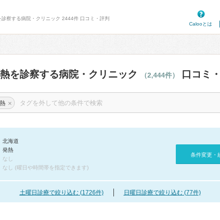
を診察する病院・クリニック 2444件 口コミ・評判
Calooとは
発熱を診察する病院・クリニック
口コミ・
（2,444件）
×
熱
北海道
発熱
条件変更・
なし
なし (曜日や時間帯を指定できます)
土曜日診療で絞り込む (1726件)
日曜日診療で絞り込む (77件)