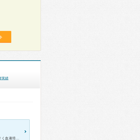
ト
療実績
痔瘻で右の尻の肉がガタガタになってるので見てもらいました。さっそく血液培養して菌を突き止め一番効くとされる抗生剤を処方してもらいました。クローン病で痔瘻はむずかしいらしくクローン病で痔瘻だと普通の痔と