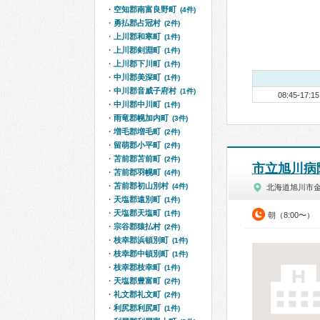
空知郡南富良野町
(4件)
勇払郡占冠村
(2件)
上川郡和寒町
(1件)
上川郡剣淵町
(1件)
上川郡下川町
(1件)
中川郡美深町
(1件)
中川郡音威子府村
(1件)
08:45-17:15
中川郡中川町
(1件)
雨竜郡幌加内町
(3件)
増毛郡増毛町
(2件)
留萌郡小平町
(2件)
苫前郡苫前町
(2件)
市立旭川病
苫前郡羽幌町
(4件)
苫前郡初山別村
(4件)
北海道旭川市
天塩郡遠別町
(1件)
天塩郡天塩町
(1件)
朝（8:00〜）
宗谷郡猿払村
(2件)
枝幸郡浜頓別町
(1件)
枝幸郡中頓別町
(1件)
枝幸郡枝幸町
(1件)
天塩郡豊富町
(2件)
礼文郡礼文町
(2件)
利尻郡利尻町
(1件)