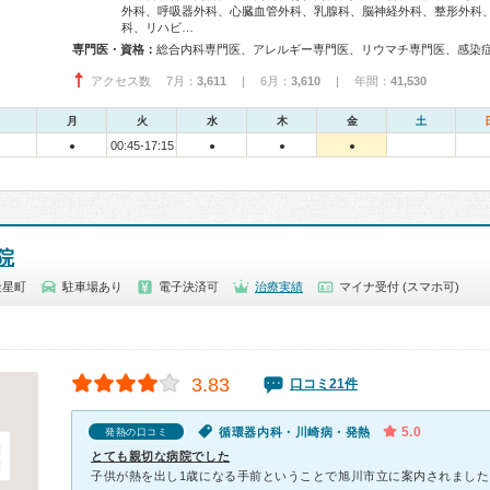
外科、呼吸器外科、心臓血管外科、乳腺科、脳神経外科、整形外科
科、リハビ…
専門医・資格：
アクセス数 7月：
3,611
| 6月：
3,610
| 年間：
41,530
月
火
水
木
金
土
00:45-17:15
●
●
●
●
院
金星町
駐車場あり
電子決済可
治療実績
マイナ受付 (スマホ可)
3.83
口コミ21件
5.0
循環器内科・川崎病・発熱
発熱の口コミ
とても親切な病院でした