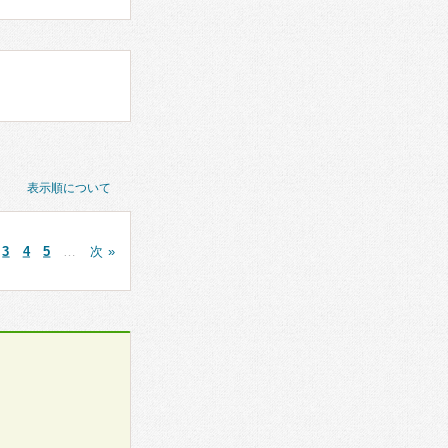
表示順について
3
4
5
…
次 »