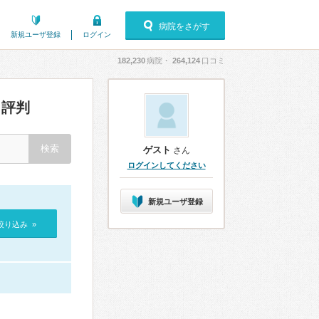
病院をさがす
新規ユーザ登録
ログイン
182,230
病院・
264,124
口コミ
評判
ゲスト
さん
ログインしてください
新規ユーザ登録
絞り込み »