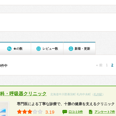
★の数
レビュー数
新着・更新
« 前
1
2
44件中
内科・呼吸器クリニック
北海道中川郡幕別町 札内中央町（
札内駅
）
専門医による丁寧な診療で、十勝の健康を支えるクリニック
3.19
口コミ0件
アンケート7件