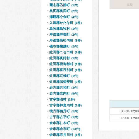
爾志郡乙部町
病院
(1件)
奥尻郡奥尻町
(2件)
瀬棚郡今金町
(4件)
久遠郡せたな町
(4件)
島牧郡島牧村
(1件)
寿都郡寿都町
(2件)
寿都郡黒松内町
(3件)
磯谷郡蘭越町
(2件)
虻田郡ニセコ町
(1件)
虻田郡真狩村
(1件)
虻田郡留寿都村
(1件)
虻田郡喜茂別町
(1件)
虻田郡京極町
(1件)
虻田郡倶知安町
(6件)
岩内郡共和町
(3件)
岩内郡岩内町
(9件)
古宇郡泊村
(1件)
古宇郡神恵内村
(1件)
積丹郡積丹町
08:30-12:00
(1件)
古平郡古平町
(1件)
13:00-17:00
余市郡仁木町
(1件)
余市郡余市町
(13件)
余市郡赤井川村
(1件)