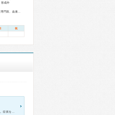
、形成外
総合内科専門医、アレルギー専門医、リウマチ専門医、感染症専門医、血液専門医、外科専門医、糖尿病専門医、内分泌代謝科専門医、甲状腺専門医、呼吸器専門医、呼吸器外科専門医、気管支鏡専門医、循環器専門医、心臓血管外科専門医、不整脈専門医、消化器病専門医、消化器外科専門医、肝臓専門医、消化器内視鏡専門医、泌尿器科専門医、腎臓専門医、透析専門医、脳血管内治療専門医、神経内科専門医、脳神経外科専門医、頭痛専門医、てんかん専門医、整形外科専門医、リハビリテーション科専門医、脊椎脊髄外科専門医、形成外科専門医、熱傷専門医、皮膚科専門医、眼科専門医、耳鼻咽喉科専門医、めまい相談医、産婦人科専門医、婦人科腫瘍専門医、生殖医療専門医、乳腺専門医、女性ヘルスケア専門医、周産期(新生児)専門医、小児科専門医、小児神経専門医、老年病専門医、老年精神専門医、一般病院連携精神医学専門医、精神科専門医、麻酔科専門医、ペインクリニック専門医、緩和医療専門医、細胞診専門医、超音波専門医、病理専門医、口腔外科専門医、歯科麻酔専門医、核医学専門医、放射線科専門医、臨床遺伝専門医、救急科専門医、がん薬物療法専門医、がん治療認定医
日
祝
子供が熱を出し1歳になる手前ということで旭川市立に案内されました。症状を見て即入院。みなさん親切に対応してくださり、退院してから初めての定期検診、心エコーの際、起きてると暴れてしまうため困っていたとこ