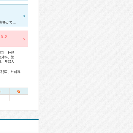
今回は夜間の当番院として市立病院の小児科を利用しました。 子供の高熱がでて、不安と焦りがありました。 まずは、電話をかけたのですが、安心できる言葉をかけてくれて、その後、病院へといきました。
5.0
病科、神経
管外科、消
科、産婦人
総合内科専門医、総合診療専門医、アレルギー専門医、血液専門医、外科専門医、糖尿病専門医、呼吸器専門医、循環器専門医、心臓血管外科専門医、高血圧専門医、消化器病専門医、消化器外科専門医、肝臓専門医、消化器内視鏡専門医、泌尿器科専門医、腎臓専門医、神経内科専門医、皮膚科専門医、眼科専門医、耳鼻咽喉科専門医、産婦人科専門医、小児科専門医、認知症専門医、一般病院連携精神医学専門医、精神科専門医、麻酔科専門医、ペインクリニック専門医、細胞診専門医、病理専門医、口腔外科専門医、放射線科専門医、救急科専門医、がん治療認定医
日
祝