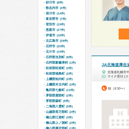
砂川市
(8件)
歌志内市
(2件)
深川市
(14件)
富良野市
(7件)
登別市
(19件)
恵庭市
(27件)
伊達市
(18件)
北広島市
(28件)
石狩市
(20件)
北斗市
(19件)
石狩郡当別町
(8件)
石狩郡新篠津村
(1件)
JA北海道厚生
松前郡松前町
(3件)
北海道札幌市
松前郡福島町
(2件)
マイナ受付 (ス
上磯郡知内町
(2件)
上磯郡木古内町
(2件)
朝（8:30〜）
亀田郡七飯町
(13件)
茅部郡鹿部町
(2件)
茅部郡森町
(9件)
二海郡八雲町
(5件)
山越郡長万部町
(2件)
檜山郡江差町
(3件)
檜山郡上ノ国町
(2件)
檜山郡厚沢部町
(1件)