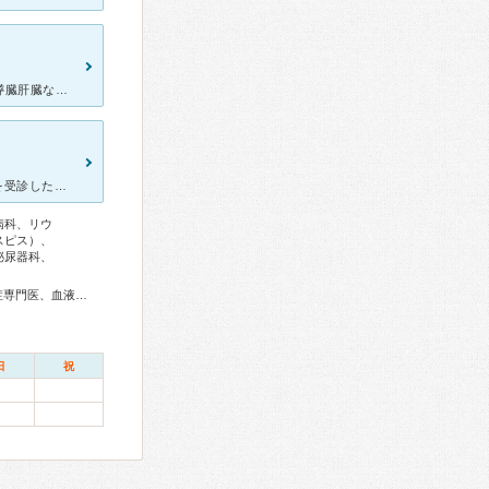
自分は内蔵に持病があるため厚生病院にかかっています。胃腸、胆嚢膵臓肝臓など専門分野で細分化されています。 予約をしても待ち時間に前後がある場合がありますがそれだけ患者と向き合ってるからと割りきってい
[症状・来院理由] ２，３日発熱が続き、下痢や嘔吐があったため内科を受診した [医師の診断・治療法] 診断は風邪ではなく、菌が腸の中に入ってしまう急性腸炎でしたが、症状が治まりつつあったため、経
病科、リウ
スピス）、
泌尿器科、
総合内科専門医、アレルギー専門医、リウマチ専門医、感染症専門医、血液専門医、外科専門医、糖尿病専門医、内分泌代謝科専門医、呼吸器専門医、呼吸器外科専門医、気管支鏡専門医、循環器専門医、心臓血管外科専門医、不整脈専門医、消化器病専門医、消化器外科専門医、肝臓専門医、大腸肛門病専門医、消化器内視鏡専門医、泌尿器科専門医、神経内科専門医、整形外科専門医、手外科専門医、皮膚科専門医、眼科専門医、耳鼻咽喉科専門医、産婦人科専門医、生殖医療専門医、乳腺専門医、女性ヘルスケア専門医、周産期(新生児)専門医、小児科専門医、精神科専門医、麻酔科専門医、緩和医療専門医、細胞診専門医、超音波専門医、病理専門医、放射線科専門医、臨床遺伝専門医、救急科専門医、漢方専門医、がん薬物療法専門医、がん治療認定医
日
祝