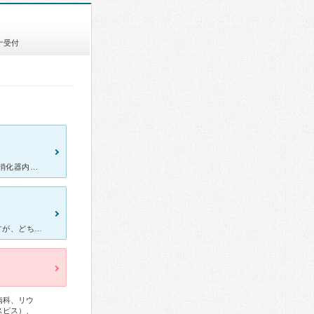
ナ受付
要介護４で在宅介護している母の件です。 発熱、嘔吐、腹痛で近所の消化器内科診療所に受診すると風邪と診断され風邪薬を処方された。また、脱水症状もあり４日間点滴に通った。 １週間経過観察するも容態
呼吸器官が弱めな息子がよくお世話になってます。 2名の医師がいますが、どちらでも対応は比較的良いと思います。特に男性医師の方は、咳症状がひどく過去に肺炎なった経緯を伝えると、すぐにレントゲンを撮って
病科、リウ
スピス）、