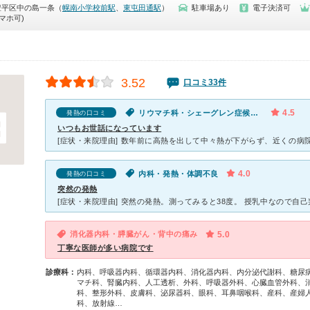
豊平区中の島一条（
幌南小学校前駅
、
東屯田通駅
）
駐車場あり
電子決済可
マホ可)
3.52
口コミ33件
4.5
リウマチ科・シェーグレン症候群・発熱
発熱の口コミ
いつもお世話になっています
4.0
内科・発熱・体調不良
発熱の口コミ
突然の発熱
消化器内科・膵臓がん・背中の痛み
5.0
丁寧な医師が多い病院です
診療科：
内科、呼吸器内科、循環器内科、消化器内科、内分泌代謝科、糖尿
マチ科、腎臓内科、人工透析、外科、呼吸器外科、心臓血管外科、
科、整形外科、皮膚科、泌尿器科、眼科、耳鼻咽喉科、産科、産婦
科、放射線…