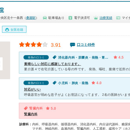
院
中央区北十一条西（
桑園駅
）
駐車場あり
電子決済可
治療実績
マイ
女医在籍
3.91
口コミ49件
4.5
消化器内科・胆嚢炎・発熱・胃痛・腹痛・食欲不振
発熱の口コミ
素晴らしい対応に感謝しております。
4.0
小児科・肺炎・発熱
発熱の口コミ
対応がいい
腎臓内科
5.0
腎臓内科
診療科：
内科、呼吸器内科、循環器内科、消化器内科、内分泌代謝科、糖尿
マチ科、神経内科、血液内科、腎臓内科、人工透析、緩和ケア（ホ