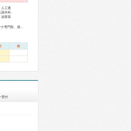
、人工透
化器外科、
、泌尿器
総合内科専門医、総合診療専門医、アレルギー専門医、リウマチ専門医、感染症専門医、血液専門医、外科専門医、糖尿病専門医、内分泌代謝科専門医、呼吸器専門医、呼吸器外科専門医、気管支鏡専門医、循環器専門医、心臓血管外科専門医、消化器病専門医、消化器外科専門医、肝臓専門医、消化器内視鏡専門医、泌尿器科専門医、腎臓専門医、脳血管内治療専門医、神経内科専門医、脳神経外科専門医、てんかん専門医、整形外科専門医、手外科専門医、リハビリテーション科専門医、脊椎脊髄外科専門医、形成外科専門医、皮膚科専門医、眼科専門医、耳鼻咽喉科専門医、産婦人科専門医、婦人科腫瘍専門医、乳腺専門医、産科婦人科腹腔鏡技術認定医、周産期(新生児)専門医、小児科専門医、小児神経専門医、認知症専門医、精神科専門医、麻酔科専門医、ペインクリニック専門医、病理専門医、核医学専門医、放射線科専門医、救急科専門医、がん治療認定医
日
祝
ナ受付