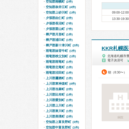
空知郡南幌町
(2件)
空知郡奈井江町
(4件)
空知郡上砂川町
09:00-12:00
(1件)
夕張郡由仁町
(2件)
13:30-19:30
夕張郡長沼町
(7件)
夕張郡栗山町
(7件)
樺戸郡月形町
(1件)
樺戸郡浦臼町
(1件)
樺戸郡新十津川町
(2件)
KKR札幌
雨竜郡妹背牛町
(1件)
北海道札幌市
雨竜郡秩父別町
(1件)
電子決済可
雨竜郡雨竜町
(1件)
雨竜郡北竜町
(1件)
朝（8:30〜）
雨竜郡沼田町
(1件)
上川郡鷹栖町
(1件)
上川郡東神楽町
(4件)
上川郡当麻町
(2件)
上川郡比布町
(1件)
上川郡愛別町
(1件)
上川郡上川町
(1件)
上川郡東川町
(1件)
上川郡美瑛町
(2件)
病院
空知郡上富良野町
(3件)
空知郡中富良野町
(1件)