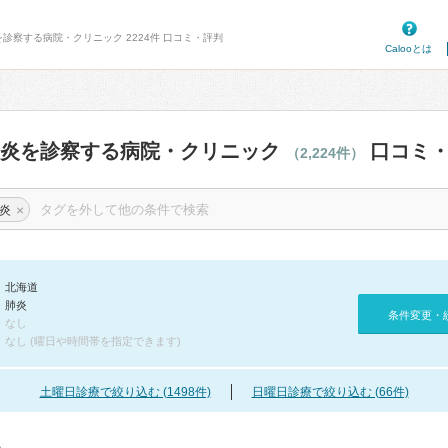
を診察する病院・クリニック 2224件 口コミ・評判
Calooとは
肺炎を診察する病院・クリニック
口コミ・
（2,224件）
×
炎
北海道
肺炎
条件変更・
なし
なし (曜日や時間帯を指定できます)
土曜日診療で絞り込む (1498件)
日曜日診療で絞り込む (66件)