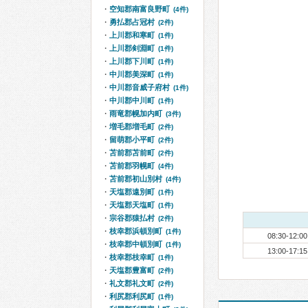
空知郡南富良野町
(4件)
勇払郡占冠村
(2件)
上川郡和寒町
(1件)
上川郡剣淵町
(1件)
上川郡下川町
(1件)
中川郡美深町
(1件)
中川郡音威子府村
(1件)
中川郡中川町
(1件)
雨竜郡幌加内町
(3件)
増毛郡増毛町
(2件)
留萌郡小平町
(2件)
苫前郡苫前町
(2件)
苫前郡羽幌町
(4件)
苫前郡初山別村
(4件)
天塩郡遠別町
(1件)
天塩郡天塩町
(1件)
宗谷郡猿払村
(2件)
枝幸郡浜頓別町
(1件)
08:30-12:00
枝幸郡中頓別町
(1件)
13:00-17:15
枝幸郡枝幸町
(1件)
天塩郡豊富町
(2件)
礼文郡礼文町
(2件)
利尻郡利尻町
(1件)