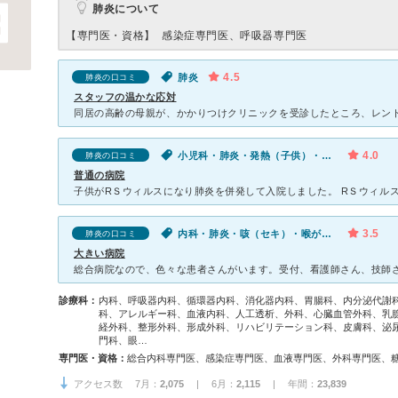
肺炎について
【専門医・資格】
感染症専門医、呼吸器専門医
4.5
肺炎
肺炎の口コミ
スタッフの温かな応対
4.0
小児科・肺炎・発熱（子供）・咳・呼吸困難（子供）
肺炎の口コミ
普通の病院
3.5
内科・肺炎・咳（セキ）・喉が痛い・痰
肺炎の口コミ
大きい病院
診療科：
内科、呼吸器内科、循環器内科、消化器内科、胃腸科、内分泌代謝
科、アレルギー科、血液内科、人工透析、外科、心臓血管外科、乳
経外科、整形外科、形成外科、リハビリテーション科、皮膚科、泌
門科、眼…
専門医・資格：
アクセス数 7月：
2,075
| 6月：
2,115
| 年間：
23,839