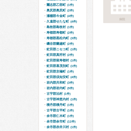
爾志郡乙部町
(1件)
奥尻郡奥尻町
(2件)
瀬棚郡今金町
(4件)
病院
久遠郡せたな町
(4件)
島牧郡島牧村
(1件)
寿都郡寿都町
(2件)
寿都郡黒松内町
(3件)
磯谷郡蘭越町
(2件)
虻田郡ニセコ町
(1件)
虻田郡真狩村
(2件)
虻田郡留寿都村
(1件)
虻田郡喜茂別町
(1件)
虻田郡京極町
(1件)
虻田郡倶知安町
(4件)
岩内郡共和町
(3件)
岩内郡岩内町
(9件)
古宇郡泊村
(1件)
古宇郡神恵内村
(1件)
積丹郡積丹町
(1件)
古平郡古平町
(1件)
余市郡仁木町
(1件)
余市郡余市町
(12件)
余市郡赤井川村
(1件)