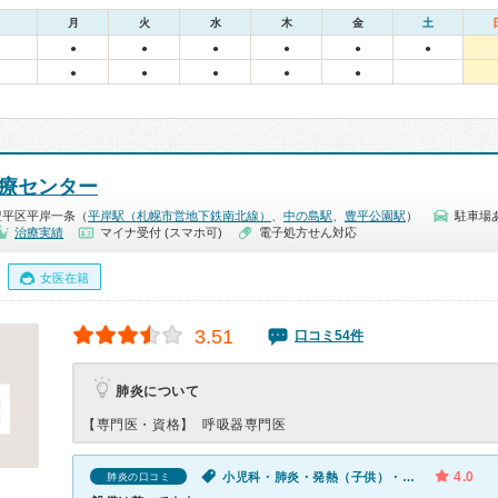
月
火
水
木
金
土
●
●
●
●
●
●
●
●
●
●
●
医療センター
豊平区平岸一条（
平岸駅（札幌市営地下鉄南北線）
、
中の島駅
、
豊平公園駅
）
駐車場
治療実績
マイナ受付 (スマホ可)
電子処方せん対応
女医在籍
3.51
口コミ54件
肺炎について
【専門医・資格】
呼吸器専門医
4.0
小児科・肺炎・発熱（子供）・咳・呼吸困難（子供）
肺炎の口コミ