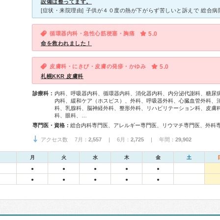
設備は整ってます。
循環器内科・急性心筋梗塞・胸痛
5.0
命を救われました！
皮膚科・にきび・皮膚の発疹・かゆみ
5.0
札幌KKR 皮膚科
診療科：
内科、呼吸器内科、循環器内科、消化器内科、内分泌代謝科、糖尿
内科、緩和ケア（ホスピス）、外科、呼吸器外科、心臓血管外科、
科、乳腺科、脳神経外科、整形外科、リハビリテーション科、皮膚
科、眼科、…
専門医・資格：
アクセス数 7月：
2,557
| 6月：
2,725
| 年間：
29,902
月
火
水
木
金
土
●
●
●
●
●
●
●
●
●
●