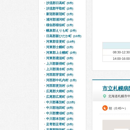
沙流郡日高町
(5件)
沙流郡平取町
(2件)
新冠郡新冠町
(1件)
浦河郡浦河町
(5件)
様似郡様似町
(1件)
幌泉郡えりも町
(2件)
日高郡新ひだか町
(10件)
河東郡音更町
(14件)
河東郡士幌町
(1件)
08:30-12:30
河東郡上士幌町
(2件)
河東郡鹿追町
(3件)
14:00-16:00
上川郡新得町
(3件)
上川郡清水町
(5件)
河西郡芽室町
(5件)
河西郡中札内村
(1件)
河西郡更別村
(1件)
市立札幌病
広尾郡大樹町
(3件)
北海道札幌市
広尾郡広尾町
(3件)
中川郡幕別町
(12件)
中川郡池田町
(4件)
朝（0:45〜）
中川郡豊頃町
(2件)
中川郡本別町
(2件)
足寄郡足寄町
(3件)
足寄郡陸別町
(1件)