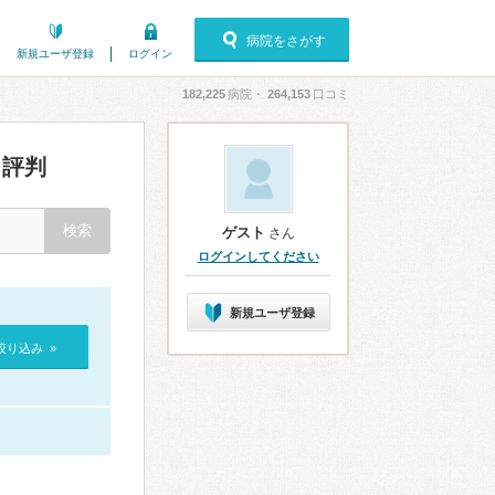
病院をさがす
新規ユーザ登録
ログイン
182,225
病院・
264,153
口コミ
評判
ゲスト
さん
ログインしてください
新規ユーザ登録
絞り込み »