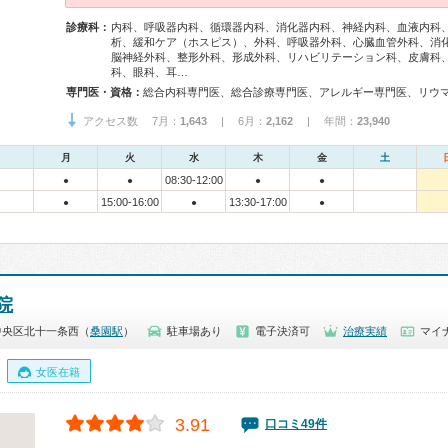
診療科：
内科、呼吸器内科、循環器内科、消化器内科、神経内科、血液内科
析、緩和ケア（ホスピス）、外科、呼吸器外科、心臓血管外科、消
脳神経外科、整形外科、形成外科、リハビリテーション科、皮膚科
科、眼科、耳…
専門医・資格：
アクセス数 7月：
1,643
| 6月：
2,162
| 年間：
23,940
月
火
水
木
金
土
08:30-12:00
●
●
●
●
15:00-16:00
13:30-17:00
●
●
●
院
中央区北十一条西（
桑園駅
）
駐車場あり
電子決済可
治療実績
マイ
女医在籍
3.91
口コミ49件