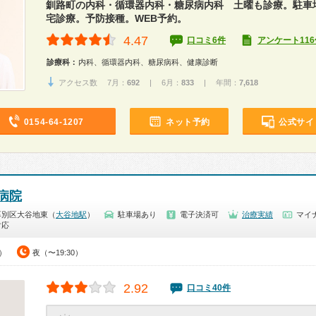
釧路町の内科・循環器内科・糖尿病内科 土曜も診療。駐車場
宅診療。予防接種。WEB予約。
4.47
口コミ6件
アンケート116
診療科：
内科、循環器内科、糖尿病科、健康診断
アクセス数 7月：
692
| 6月：
833
| 年間：
7,618
0154-64-1207
ネット予約
公式サイ
病院
厚別区大谷地東（
大谷地駅
）
駐車場あり
電子決済可
治療実績
マイナ
対応
0）
夜（〜19:30）
2.92
口コミ40件