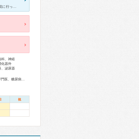
[症状・来院理由] 子供が４０度の熱が下がらず苦しいと訴えで 総合病院に行ってみようと思い近くの病院を探して来ました。 [医師の診断・治療法] 熱も高いのでインフルエンザの疑いもありで鼻から採
病科、神経
消化器外
科、泌尿器
総合内科専門医、アレルギー専門医、リウマチ専門医、外科専門医、糖尿病専門医、呼吸器専門医、呼吸器外科専門医、気管支鏡専門医、循環器専門医、心臓血管外科専門医、消化器病専門医、消化器外科専門医、肝臓専門医、消化器内視鏡専門医、泌尿器科専門医、透析専門医、神経内科専門医、脳神経外科専門医、整形外科専門医、手外科専門医、脊椎脊髄外科専門医、皮膚科専門医、眼科専門医、耳鼻咽喉科専門医、産婦人科専門医、婦人科腫瘍専門医、生殖医療専門医、乳腺専門医、産科婦人科腹腔鏡技術認定医、女性ヘルスケア専門医、小児科専門医、一般病院連携精神医学専門医、精神科専門医、麻酔科専門医、ペインクリニック専門医、細胞診専門医、病理専門医、放射線科専門医、漢方専門医、がん薬物療法専門医、がん治療認定医
日
祝