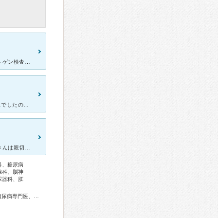
同居の高齢の母親が、かかりつけクリニックを受診したところ、レントゲン検査で肺炎の診断を受け、同クリニック医師の判断で救急車を手配されて、こちらの病院へ搬送されました。 クリニック受診時は36度後
子供がRＳウィルスになり肺炎を併発して入院しました。 RＳウィルスでしたので自動的に個室でした。毎回回診にくる若い先生は頼りない感じでした。「もう少しだね」ばっかりで、あまり詳しい説明はなかったです
総合病院なので、色々な患者さんがいます。受付、看護師さん、技師さんは親切。待ち時間は長いですがローソンやタリーズがあって時間を潰すのにはあまり困りません。人が多いので具合のよくない時に待つのは中々辛い
科、糖尿病
腺科、脳神
尿器科、肛
総合内科専門医、感染症専門医、血液専門医、外科専門医、糖尿病専門医、呼吸器専門医、循環器専門医、心臓血管外科専門医、消化器病専門医、消化器外科専門医、肝臓専門医、消化器内視鏡専門医、腎臓専門医、透析専門医、整形外科専門医、手外科専門医、形成外科専門医、皮膚科専門医、眼科専門医、耳鼻咽喉科専門医、産婦人科専門医、乳腺専門医、産科婦人科腹腔鏡技術認定医、小児科専門医、小児神経専門医、麻酔科専門医、細胞診専門医、病理専門医、口腔外科専門医、核医学専門医、放射線科専門医、臨床遺伝専門医、救急科専門医、がん治療認定医