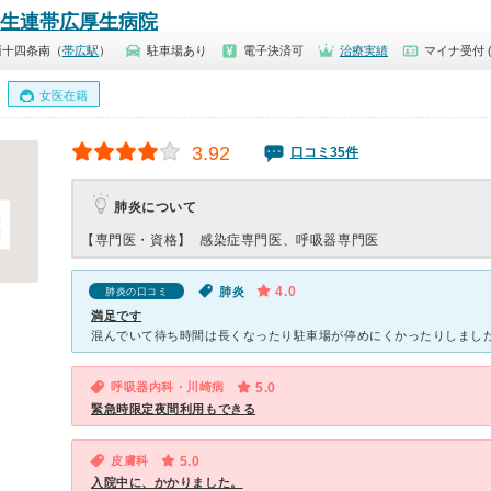
厚生連帯広厚生病院
西十四条南（
帯広駅
）
駐車場あり
電子決済可
治療実績
マイナ受付 
女医在籍
3.92
口コミ35件
肺炎について
【専門医・資格】
感染症専門医、呼吸器専門医
4.0
肺炎
肺炎の口コミ
満足です
呼吸器内科・川崎病
5.0
緊急時限定夜間利用もできる
皮膚科
5.0
入院中に、かかりました。