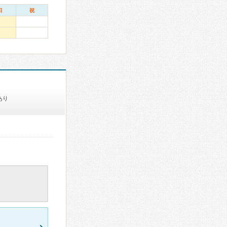
日
祝
あり