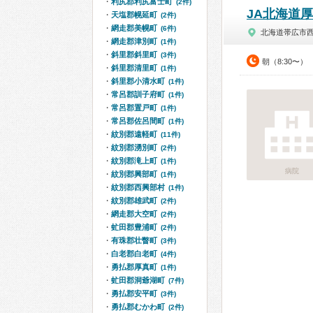
利尻郡利尻富士町
(2件)
JA北海道
天塩郡幌延町
(2件)
網走郡美幌町
(6件)
北海道帯広市
網走郡津別町
(1件)
斜里郡斜里町
(3件)
朝（8:30〜）
斜里郡清里町
(1件)
斜里郡小清水町
(1件)
常呂郡訓子府町
(1件)
常呂郡置戸町
(1件)
常呂郡佐呂間町
(1件)
紋別郡遠軽町
(11件)
紋別郡湧別町
(2件)
紋別郡滝上町
(1件)
病院
紋別郡興部町
(1件)
紋別郡西興部村
(1件)
紋別郡雄武町
(2件)
網走郡大空町
(2件)
虻田郡豊浦町
(2件)
有珠郡壮瞥町
(3件)
白老郡白老町
(4件)
勇払郡厚真町
(1件)
虻田郡洞爺湖町
(7件)
勇払郡安平町
(3件)
勇払郡むかわ町
(2件)