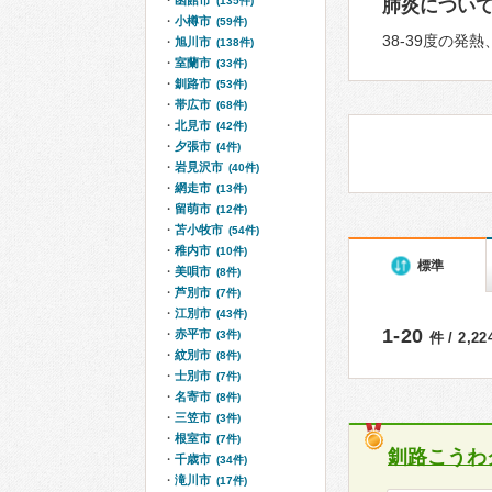
函館市
(135件)
肺炎につい
小樽市
(59件)
38-39度の
旭川市
(138件)
室蘭市
(33件)
釧路市
(53件)
帯広市
(68件)
北見市
(42件)
夕張市
(4件)
岩見沢市
(40件)
網走市
(13件)
留萌市
(12件)
苫小牧市
(54件)
稚内市
(10件)
標準
美唄市
(8件)
芦別市
(7件)
江別市
(43件)
1-20
赤平市
(3件)
件 / 2,2
紋別市
(8件)
士別市
(7件)
名寄市
(8件)
三笠市
(3件)
根室市
(7件)
釧路こうわ
千歳市
(34件)
滝川市
(17件)