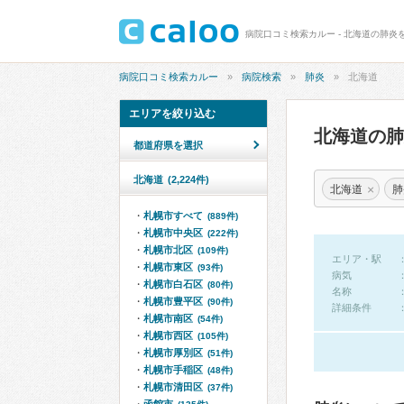
病院口コミ検索カルー - 北海道の肺炎
病院口コミ検索カルー
病院検索
肺炎
北海道
エリアを絞り込む
北海道の
都道府県を選択
北海道
(2,224件)
×
北海道
肺
札幌市すべて
(889件)
札幌市中央区
(222件)
札幌市北区
(109件)
エリア・駅
札幌市東区
(93件)
病気
札幌市白石区
(80件)
名称
札幌市豊平区
(90件)
詳細条件
札幌市南区
(54件)
札幌市西区
(105件)
札幌市厚別区
(51件)
札幌市手稲区
(48件)
札幌市清田区
(37件)