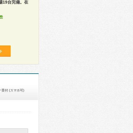
19台完備。在
件
ト
受付 (スマホ可)