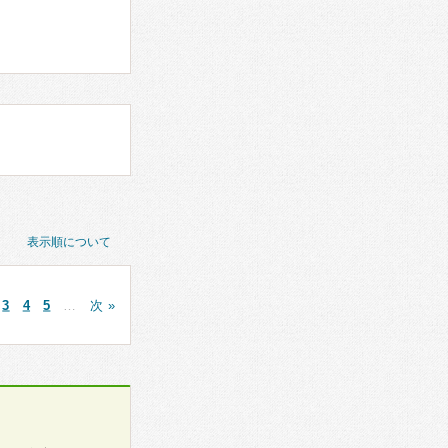
表示順について
3
4
5
…
次 »