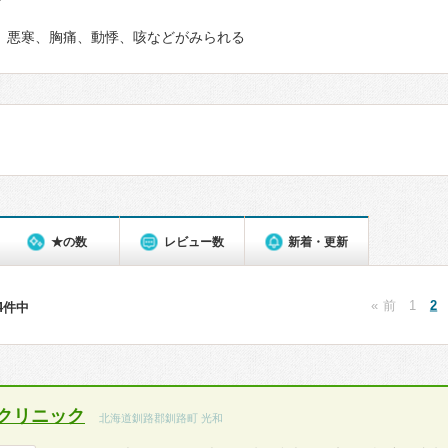
て
発熱、悪寒、胸痛、動悸、咳などがみられる
★の数
レビュー数
新着・更新
« 前
1
2
24件中
クリニック
北海道釧路郡釧路町 光和