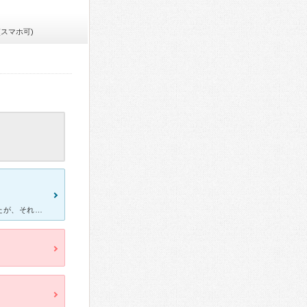
(スマホ可)
混んでいて待ち時間は長くなったり駐車場が停めにくかったりしましたが、それは大きな病院ですし多少は仕方がないかと割りきれました。総合診療科を受診しその後肺炎でそのまま入院となりましたが、不安な状況でもと