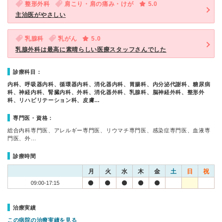
整形外科
肩こり・肩の痛み・けが
5.0
主治医がやさしい
乳腺科
乳がん
5.0
乳腺外科は最高に素晴らしい医療スタッフさんでした
診療科目：
内科、呼吸器内科、循環器内科、消化器内科、胃腸科、内分泌代謝科、糖尿病
科、神経内科、腎臓内科、外科、消化器外科、乳腺科、脳神経外科、整形外
科、リハビリテーション科、皮膚…
専門医・資格：
総合内科専門医、アレルギー専門医、リウマチ専門医、感染症専門医、血液専
門医、外…
診療時間
月
火
水
木
金
土
日
祝
09:00-17:15
治療実績
この病院の治療実績を見る