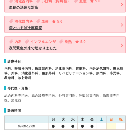
消化器内科
いぼ痔（内痔核）
血便
5.0
血便の迅速な対応
消化器内科
血便
5.0
痔といえば土庫病院
内科
インフルエンザ
発熱
5.0
夜間緊急外来で助かりました
診療科目：
内科、呼吸器内科、循環器内科、消化器内科、胃腸科、内分泌代謝科、糖尿病
科、外科、消化器外科、整形外科、リハビリテーション科、肛門科、小児科、
救急科、放射線科
専門医・資格：
総合内科専門医、総合診療専門医、外科専門医、呼吸器専門医、循環器専門
医、消化器…
診療時間
月
火
水
木
金
土
日
祝
09:00-12:00