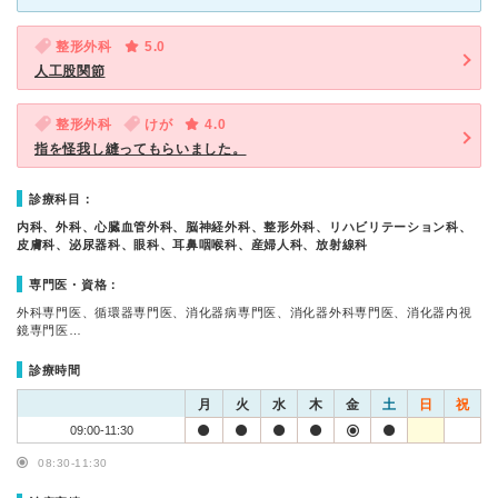
整形外科
5.0
人工股関節
整形外科
けが
4.0
指を怪我し縫ってもらいました。
診療科目：
内科、外科、心臓血管外科、脳神経外科、整形外科、リハビリテーション科、
皮膚科、泌尿器科、眼科、耳鼻咽喉科、産婦人科、放射線科
専門医・資格：
外科専門医、循環器専門医、消化器病専門医、消化器外科専門医、消化器内視
鏡専門医…
診療時間
月
火
水
木
金
土
日
祝
09:00-11:30
08:30-11:30