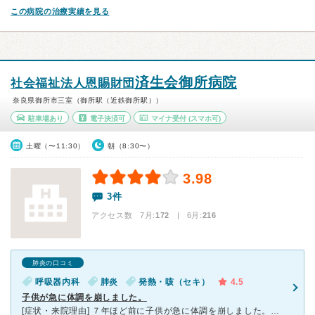
この病院の治療実績を見る
済生会御所病院
社会福祉法人恩賜財団
奈良県御所市三室（御所駅（近鉄御所駅））
駐車場あり
電子決済可
マイナ受付
(スマホ可)
土曜（〜11:30）
朝（8:30〜）
3.98
3件
アクセス数 7月:
172
| 6月:
216
肺炎の口コミ
呼吸器内科
肺炎
発熱・咳（セキ）
4.5
子供が急に体調を崩しました。
[症状・来院理由] ７年ほど前に子供が急に体調を崩しました。高熱を出し、呼吸状態がいつもと違い、苦しそうにしていることから病院へ行ったほうが判断しました。しかしながら夜からのことでしたので、既に近く