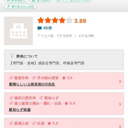
駐車場あり
電子決済可
マイナ受付
(スマホ可)
電子処方せん対応
3.88
45件
アクセス数 7月:
3,075
| 6月:
2,789
肺炎について
【専門医・資格】
感染症専門医、呼吸器専門医
整形外科
手や指の変形
5.0
素晴らしい人格技術のO先生
歯科口腔外科
親知らず
歯と歯茎の痛み・腫れ・出血
5.0
親知らず抜歯
産婦人科
出産
5.0