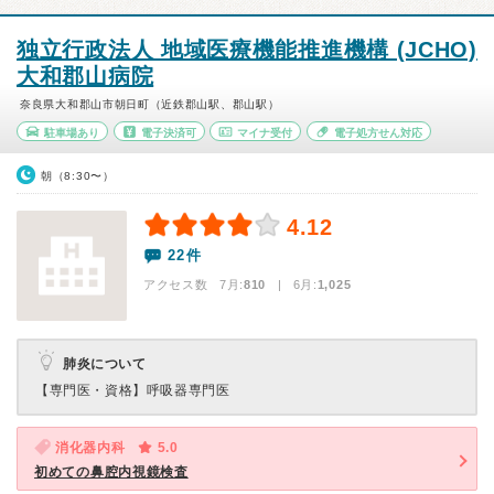
独立行政法人 地域医療機能推進機構 (JCHO)
大和郡山病院
奈良県大和郡山市朝日町（近鉄郡山駅、郡山駅）
駐車場あり
電子決済可
マイナ受付
電子処方せん対応
朝（8:30〜）
4.12
22件
アクセス数 7月:
810
| 6月:
1,025
肺炎について
【専門医・資格】
呼吸器専門医
消化器内科
5.0
初めての鼻腔内視鏡検査