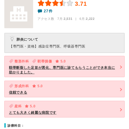
3.71
27件
アクセス数 7月:
2,531
| 6月:
2,222
肺炎について
【専門医・資格】
感染症専門医、呼吸器専門医
整形外科
靭帯損傷
5.0
靱帯断裂した足首が悪化、専門医に診てもらうことができ本当に
助かりました。
形成外科
5.0
信頼できる
産科
5.0
とても大きく綺麗な病院です
診療科目：