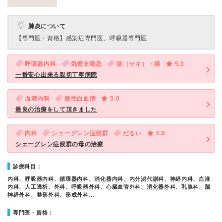
肺炎について
【専門医・資格】
感染症専門医、呼吸器専門医
呼吸器内科
気管支喘息
咳（セキ）・痰
5.0
一番安心出来る親切丁寧病院
血液内科
急性白血病
5.0
最良の治療をして頂きました
内科
シェーグレン症候群
だるい
5.0
シェーグレン症候群の母の治療
診療科目：
内科、呼吸器内科、循環器内科、消化器内科、内分泌代謝科、神経内科、血液
内科、人工透析、外科、呼吸器外科、心臓血管外科、消化器外科、乳腺科、脳
神経外科、整形外科、形成外科…
専門医・資格：