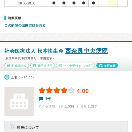
18:00-20:30
治療実績
この病院の治療実績を見る
西奈良中央病院
社会医療法人 松本快生会
奈良県奈良市鶴舞西町（学園前駅）
駐車場あり
電子決済可
マイナ受付
(スマホ可)
女医在籍
土曜（〜15:00）
4.00
4件
アクセス数 7月:
1,334
| 6月:
1,277
肺炎について