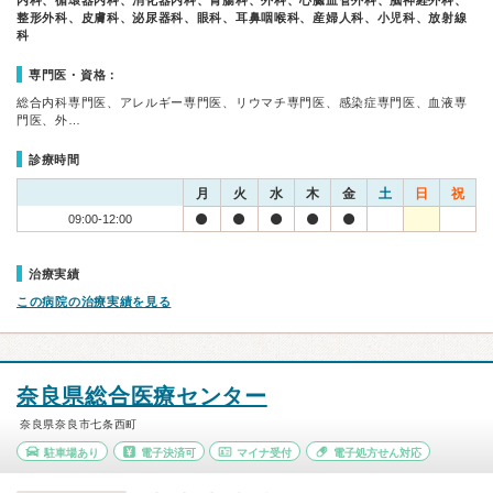
内科、循環器内科、消化器内科、胃腸科、外科、心臓血管外科、脳神経外科、
整形外科、皮膚科、泌尿器科、眼科、耳鼻咽喉科、産婦人科、小児科、放射線
科
専門医・資格：
総合内科専門医、アレルギー専門医、リウマチ専門医、感染症専門医、血液専
門医、外…
診療時間
月
火
水
木
金
土
日
祝
09:00-12:00
治療実績
この病院の治療実績を見る
奈良県総合医療センター
奈良県奈良市七条西町
駐車場あり
電子決済可
マイナ受付
電子処方せん対応