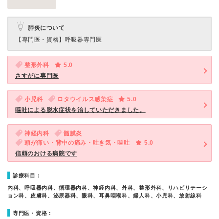
肺炎について
【専門医・資格】
呼吸器専門医
整形外科
5.0
さすがに専門医
小児科
ロタウイルス感染症
5.0
嘔吐による脱水症状を治していただきました。
神経内科
髄膜炎
頭が痛い・背中の痛み・吐き気・嘔吐
5.0
信頼のおける病院です
診療科目：
内科、呼吸器内科、循環器内科、神経内科、外科、整形外科、リハビリテーシ
ョン科、皮膚科、泌尿器科、眼科、耳鼻咽喉科、婦人科、小児科、放射線科
専門医・資格：