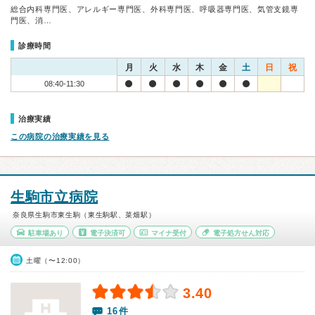
総合内科専門医、アレルギー専門医、外科専門医、呼吸器専門医、気管支鏡専
門医、消…
診療時間
月
火
水
木
金
土
日
祝
08:40-11:30
治療実績
この病院の治療実績を見る
生駒市立病院
奈良県生駒市東生駒（東生駒駅、菜畑駅）
駐車場あり
電子決済可
マイナ受付
電子処方せん対応
土曜（〜12:00）
3.40
16件