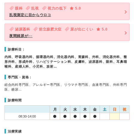
眼科
乱視
視力の低下
5.0
乱視測定に目からウロコ
泌尿器科
前立腺肥大症
尿が出にくい
5.0
夜間頻尿が···
診療科目：
内科、呼吸器内科、循環器内科、消化器内科、胃腸科、外科、消化器外科、整
形外科、形成外科、リハビリテーション科、皮膚科、泌尿器科、眼科、耳鼻咽
喉科、産婦人科、小児科、放射…
専門医・資格：
総合内科専門医、アレルギー専門医、リウマチ専門医、血液専門医、外科専門
医、糖尿…
診療時間
月
火
水
木
金
土
日
祝
08:30-14:00
治療実績