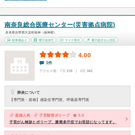
南奈良総合医療センター(災害拠点病院)
奈良県吉野郡大淀町福神（福神駅）
駐車場あり
電子決済可
マイナ受付
電子処方せん対応
4.00
3件
アクセス数 7月:
235
| 6月:
342
肺炎について
【専門医・資格】
感染症専門医、呼吸器専門医
産婦人科
子宮頸管ポリープ
5.0
子宮がん検診とポリープ、腋窩多汗症でお世話になってます。