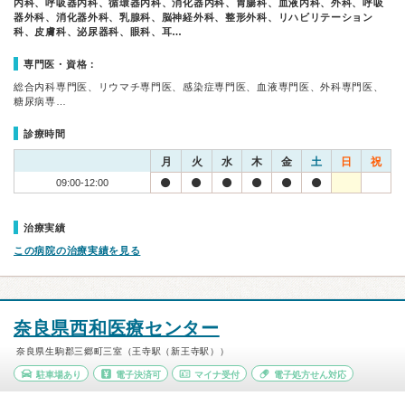
内科、呼吸器内科、循環器内科、消化器内科、胃腸科、血液内科、外科、呼吸
器外科、消化器外科、乳腺科、脳神経外科、整形外科、リハビリテーション
科、皮膚科、泌尿器科、眼科、耳…
専門医・資格：
総合内科専門医、リウマチ専門医、感染症専門医、血液専門医、外科専門医、
糖尿病専…
診療時間
月
火
水
木
金
土
日
祝
09:00-12:00
治療実績
この病院の治療実績を見る
奈良県西和医療センター
奈良県生駒郡三郷町三室（王寺駅（新王寺駅））
駐車場あり
電子決済可
マイナ受付
電子処方せん対応