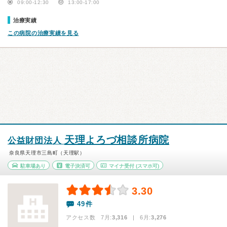
09:00-12:30
13:00-17:00
治療実績
この病院の治療実績を見る
天理よろづ相談所病院
公益財団法人
奈良県天理市三島町（天理駅）
駐車場あり
電子決済可
マイナ受付
(スマホ可)
3.30
49件
アクセス数 7月:
3,316
| 6月:
3,276