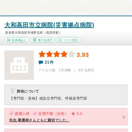
大和高田市立病院(災害拠点病院)
奈良県大和高田市礒野北町（高田市駅）
駐車場あり
電子決済可
マイナ受付
3.93
21件
アクセス数 7月:
935
| 6月:
1,071
肺炎について
【専門医・資格】
感染症専門医、呼吸器専門医
産婦人科
生理不順（女性）
5.0
先生.看護師さんともに親切でした。