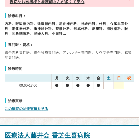
親切なお医者様と看護師さんが多くて安心
診療科目：
内科、呼吸器内科、循環器内科、消化器内科、神経内科、外科、心臓血管外
科、消化器外科、脳神経外科、整形外科、形成外科、皮膚科、泌尿器科、眼
科、耳鼻咽喉科、産婦人科、小児科…
専門医・資格：
総合内科専門医、総合診療専門医、アレルギー専門医、リウマチ専門医、感染
症専門医…
診療時間
月
火
水
木
金
土
日
祝
09:00-17:00
治療実績
この病院の治療実績を見る
医療法人藤井会 香芝生喜病院