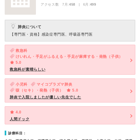
アクセス数 7月:
458
| 6月:
499
肺炎について
【専門医・資格】
感染症専門医、呼吸器専門医
救急科
けいれん・手足がふるえる・手足が麻痺する・発熱（子供）
5.0
救急科が素晴らしい
小児科
マイコプラズマ肺炎
咳（セキ）・発熱（子供）
5.0
肺炎で入院しましたが優しい先生でした
4.0
人間ドック
診療科目：