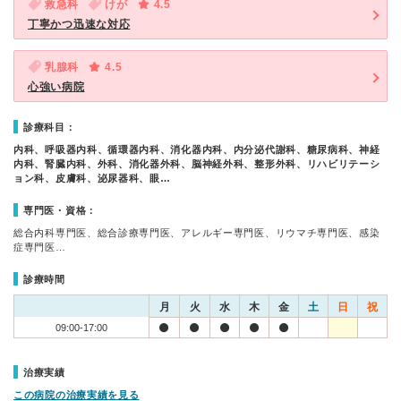
救急科
けが
4.5
丁寧かつ迅速な対応
乳腺科
4.5
心強い病院
診療科目：
内科、呼吸器内科、循環器内科、消化器内科、内分泌代謝科、糖尿病科、神経
内科、腎臓内科、外科、消化器外科、脳神経外科、整形外科、リハビリテーシ
ョン科、皮膚科、泌尿器科、眼…
専門医・資格：
総合内科専門医、総合診療専門医、アレルギー専門医、リウマチ専門医、感染
症専門医…
診療時間
月
火
水
木
金
土
日
祝
09:00-17:00
治療実績
この病院の治療実績を見る