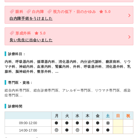
眼科
白内障
視力の低下・目のかゆみ
5.0
白内障手術をうけました
形成外科
5.0
良い先生に出会いました
診療科目：
内科、呼吸器内科、循環器内科、消化器内科、内分泌代謝科、糖尿病科、リウ
マチ科、神経内科、血液内科、腎臓内科、外科、呼吸器外科、消化器外科、乳
腺科、脳神経外科、整形外科、…
専門医・資格：
総合内科専門医、総合診療専門医、アレルギー専門医、リウマチ専門医、感染
症専門医…
診療時間
月
火
水
木
金
土
日
祝
09:00-12:00
14:00-17:00