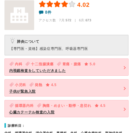
4.02
8件
アクセス数 7月:
572
| 6月:
673
肺炎について
【専門医・資格】
感染症専門医、呼吸器専門医
内科
十二指腸潰瘍
胃痛・腹痛
5.0
内視鏡検査をしていただきました
小児科
発熱
4.5
子供が緊急入院
循環器内科
胸痛・めまい・動悸・息切れ
4.5
心臓カテーテル検査の入院
診療科目：