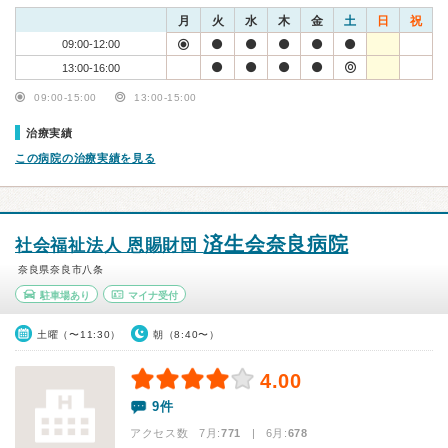
月
火
水
木
金
土
日
祝
09:00-12:00
13:00-16:00
09:00-15:00
13:00-15:00
治療実績
この病院の治療実績を見る
済生会奈良病院
社会福祉法人 恩賜財団
奈良県奈良市八条
駐車場あり
マイナ受付
土曜（〜11:30）
朝（8:40〜）
4.00
9件
アクセス数 7月:
771
| 6月:
678