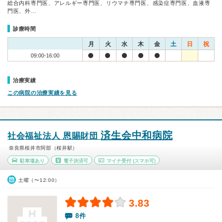
総合内科専門医、アレルギー専門医、リウマチ専門医、感染症専門医、血液専
門医、外…
診療時間
月
火
水
木
金
土
日
祝
09:00-16:00
治療実績
この病院の治療実績を見る
済生会中和病院
社会福祉法人 恩賜財団
奈良県桜井市阿部（桜井駅）
駐車場あり
電子決済可
マイナ受付
(スマホ可)
土曜（〜12:00）
3.83
8件