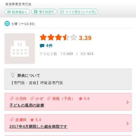
奈良県香芝市穴虫
駐車場あり
電子決済可
マイナ受付
(スマホ可)
土曜（〜12:30）
3.39
4件
アクセス数 7月:
603
| 6月:
613
肺炎について
【専門医・資格】
呼吸器専門医
小児科
かぜ
発熱（子供）
5.0
子どもの風邪の診療
皮膚科
5.0
2017年4月開院した総合病院です