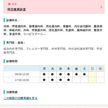
4.0
特定健康診査
診療科目：
内科、呼吸器内科、循環器内科、消化器内科、胃腸科、内分泌代謝科、糖尿病
科、神経内科、外科、呼吸器外科、消化器外科、乳腺科、脳神経外科、整形外
科、形成外科、リハビリテーシ…
専門医・資格：
総合内科専門医、アレルギー専門医、外科専門医、内分泌代謝科専門医、甲状
腺専門医…
診療時間
月
火
水
木
金
土
日
祝
09:00-12:30
17:00-19:00
治療実績
この病院の治療実績を見る