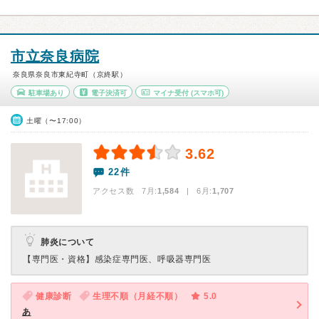
市立奈良病院
奈良県奈良市東紀寺町（京終駅）
駐車場あり
電子決済可
マイナ受付
(スマホ可)
土曜（〜17:00）
3.62
22件
アクセス数 7月:
1,584
| 6月:
1,707
肺炎について
【専門医・資格】
感染症専門医、呼吸器専門医
健康診断
生理不順（月経不順）
5.0
あ