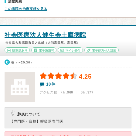
治療実績
この病院の治療実績を見る
社会医療法人健生会土庫病院
奈良県大和高田市日之出町（大和高田駅、高田駅）
駐車場あり
電子決済可
マイナ受付
電子処方せん対応
夜（〜20:30）
4.25
10件
アクセス数 7月:
960
| 6月:
977
肺炎について
【専門医・資格】
呼吸器専門医