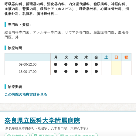
呼吸器内科、循環器内科、消化器内科、内分泌代謝科、糖尿病科、神経内科、
血液内科、腎臓内科、緩和ケア（ホスピス）、呼吸器外科、心臓血管外科、消
化器外科、乳腺科、脳神経外科…
専門医・資格：
総合内科専門医、アレルギー専門医、リウマチ専門医、感染症専門医、血液専
門医、外…
診療時間
月
火
水
木
金
土
日
祝
09:00-12:00
13:00-17:00
治療実績
この病院の治療実績を見る
奈良県立医科大学附属病院
奈良県橿原市四条町（畝傍駅、八木西口駅、大和八木駅）