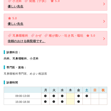
小児科
発熱（子供）
5.0
優しい先生
5.0
優しい先生
耳鼻咽喉科
かぜ
喉が痛い・吐き気・嘔吐
5.0
信頼のおける病院様です。
診療科目：
内科、耳鼻咽喉科、小児科
専門医・資格：
耳鼻咽喉科専門医、めまい相談医
診療時間
月
火
水
木
金
土
日
祝
09:00-13:00
15:00-18:30