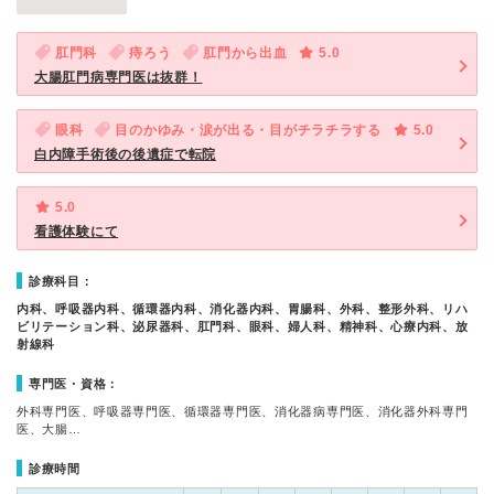
肛門科
痔ろう
肛門から出血
5.0
大腸肛門病専門医は抜群！
眼科
目のかゆみ・涙が出る・目がチラチラする
5.0
白内障手術後の後遺症で転院
5.0
看護体験にて
診療科目：
内科、呼吸器内科、循環器内科、消化器内科、胃腸科、外科、整形外科、リハ
ビリテーション科、泌尿器科、肛門科、眼科、婦人科、精神科、心療内科、放
射線科
専門医・資格：
外科専門医、呼吸器専門医、循環器専門医、消化器病専門医、消化器外科専門
医、大腸…
診療時間