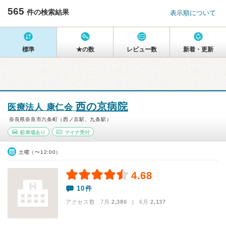
565
件の検索結果
表示順について
標準
★の数
レビュー数
新着・更新
西の京病院
医療法人 康仁会
奈良県奈良市六条町（西ノ京駅、九条駅）
駐車場あり
マイナ受付
土曜（〜12:00）
4.68
10件
アクセス数 7月:
2,380
| 6月:
2,137