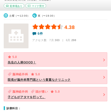
駐車場あり
マイナ受付
土曜（〜12:00）
夜（〜19:30）
4.38
6件
アクセス数 7月:
303
| 6月:
298
5.0
先生の人柄GOOD！
脳神経外科
5.0
院長が脳外科専門医という貴重なクリニック
脳神経外科
頭が痛い
5.0
子どもがアタマを打って。
診療科目：