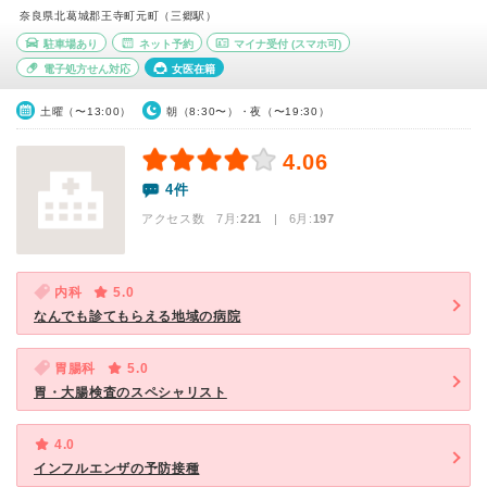
奈良県北葛城郡王寺町元町（三郷駅）
駐車場あり
ネット予約
マイナ受付
(スマホ可)
電子処方せん対応
女医在籍
土曜（〜13:00）
朝（8:30〜）・夜（〜19:30）
4.06
4件
アクセス数 7月:
221
| 6月:
197
内科
5.0
なんでも診てもらえる地域の病院
胃腸科
5.0
胃・大腸検査のスペシャリスト
4.0
インフルエンザの予防接種