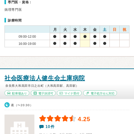
専門医・資格：
病理専門医
診療時間
月
火
水
木
金
土
日
祝
09:00-12:00
16:00-19:00
社会医療法人健生会土庫病院
奈良県大和高田市日之出町（大和高田駅、高田駅）
駐車場あり
電子決済可
マイナ受付
電子処方せん対応
夜（〜20:30）
4.25
10件