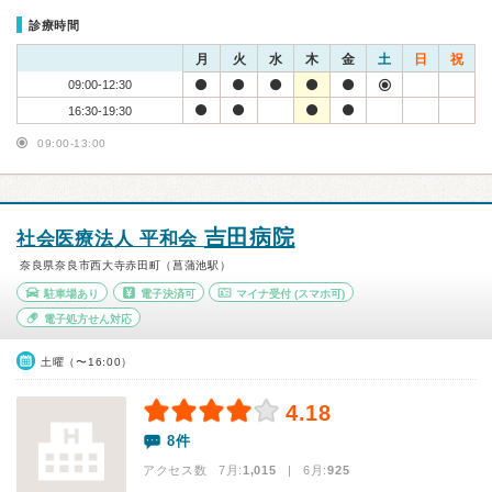
診療時間
月
火
水
木
金
土
日
祝
09:00-12:30
16:30-19:30
09:00-13:00
吉田病院
社会医療法人 平和会
奈良県奈良市西大寺赤田町（菖蒲池駅）
駐車場あり
電子決済可
マイナ受付
(スマホ可)
電子処方せん対応
土曜（〜16:00）
4.18
8件
アクセス数 7月:
1,015
| 6月:
925