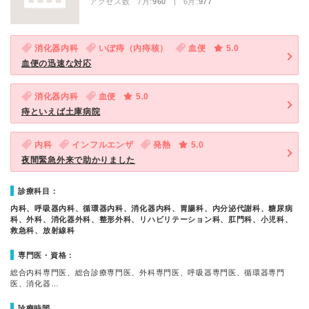
アクセス数 7月:
960
| 6月:
977
消化器内科
いぼ痔（内痔核）
血便
5.0
血便の迅速な対応
消化器内科
血便
5.0
痔といえば土庫病院
内科
インフルエンザ
発熱
5.0
夜間緊急外来で助かりました
診療科目：
内科、呼吸器内科、循環器内科、消化器内科、胃腸科、内分泌代謝科、糖尿病
科、外科、消化器外科、整形外科、リハビリテーション科、肛門科、小児科、
救急科、放射線科
専門医・資格：
総合内科専門医、総合診療専門医、外科専門医、呼吸器専門医、循環器専門
医、消化器…
診療時間