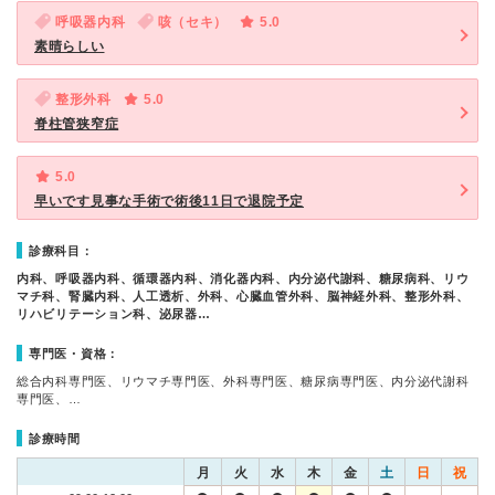
呼吸器内科
咳（セキ）
5.0
素晴らしい
整形外科
5.0
脊柱管狭窄症
5.0
早いです見事な手術で術後11日で退院予定
診療科目：
内科、呼吸器内科、循環器内科、消化器内科、内分泌代謝科、糖尿病科、リウ
マチ科、腎臓内科、人工透析、外科、心臓血管外科、脳神経外科、整形外科、
リハビリテーション科、泌尿器…
専門医・資格：
総合内科専門医、リウマチ専門医、外科専門医、糖尿病専門医、内分泌代謝科
専門医、…
診療時間
月
火
水
木
金
土
日
祝