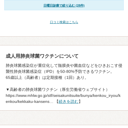
日曜日診療で絞り込む (28件)
口コミ検索はこちら
成人用肺炎球菌ワクチンについて
肺炎球菌感染症が重症化して髄膜炎や菌血症などをひきおこす侵
襲性肺炎球菌感染症（IPD）を50-80%予防できるワクチン。
65歳以上（高齢者）は定期接種（1回）あり。
▼高齢者の肺炎球菌ワクチン（厚生労働省ウェブサイト）
https://www.mhlw.go.jp/stf/seisakunitsuite/bunya/kenkou_iryou/k
enkou/kekkaku-kansens… 【
続きを読む
】