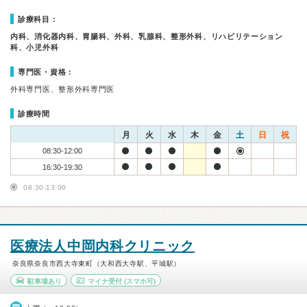
診療科目：
内科、消化器内科、胃腸科、外科、乳腺科、整形外科、リハビリテーション
科、小児外科
専門医・資格：
外科専門医、整形外科専門医
診療時間
月
火
水
木
金
土
日
祝
08:30-12:00
16:30-19:30
08:30-13:00
医療法人中岡内科クリニック
奈良県奈良市西大寺東町（大和西大寺駅、平城駅）
駐車場あり
マイナ受付
(スマホ可)