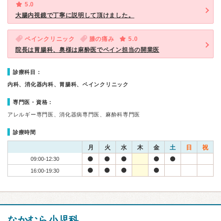
5.0
大腸内視鏡で丁寧に説明して頂けました。
ペインクリニック
膝の痛み
5.0
院長は胃腸科、奥様は麻酔医でペイン担当の開業医
診療科目：
内科、消化器内科、胃腸科、ペインクリニック
専門医・資格：
アレルギー専門医、消化器病専門医、麻酔科専門医
診療時間
月
火
水
木
金
土
日
祝
09:00-12:30
16:00-19:30
なかむら小児科