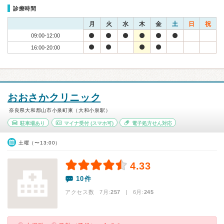
診療時間
月
火
水
木
金
土
日
祝
09:00-12:00
16:00-20:00
おおさかクリニック
奈良県大和郡山市小泉町東（大和小泉駅）
駐車場あり
マイナ受付
(スマホ可)
電子処方せん対応
土曜（〜13:00）
4.33
10件
アクセス数 7月:
257
| 6月:
245