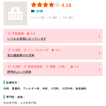
4.18
10件
アクセス数 7月:
192
| 6月:
147
予防接種
5.0
いつもお世話になっています
小児科
インフルエンザ
5.0
安心感抜群の小児科
小児科
突発性発疹
発熱（子供）
5.0
評判のよい小児科
診療科目：
内科、胃腸科、アレルギー科、外科、小児科、小児外科、放射線科
専門医・資格：
外科専門医、小児科専門医