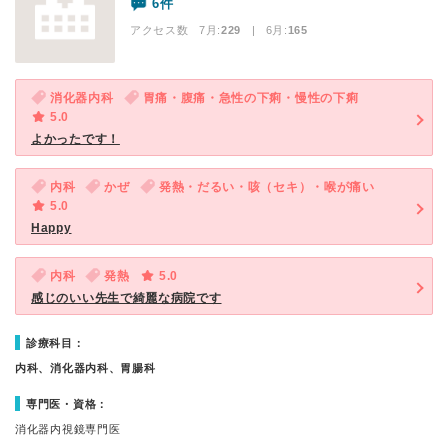
6件
アクセス数 7月:
229
| 6月:
165
消化器内科
胃痛・腹痛・急性の下痢・慢性の下痢
5.0
よかったです！
内科
かぜ
発熱・だるい・咳（セキ）・喉が痛い
5.0
Happy
内科
発熱
5.0
感じのいい先生で綺麗な病院です
診療科目：
内科、消化器内科、胃腸科
専門医・資格：
消化器内視鏡専門医