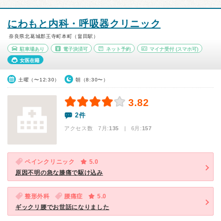
にわもと内科・呼吸器クリニック
奈良県北葛城郡王寺町本町（畠田駅）
駐車場あり
電子決済可
ネット予約
マイナ受付
(スマホ可)
女医在籍
土曜（〜12:30）
朝（8:30〜）
3.82
2件
アクセス数 7月:
135
| 6月:
157
ペインクリニック
5.0
原因不明の急な膝痛で駆け込み
整形外科
腰痛症
5.0
ギックリ腰でお世話になりました