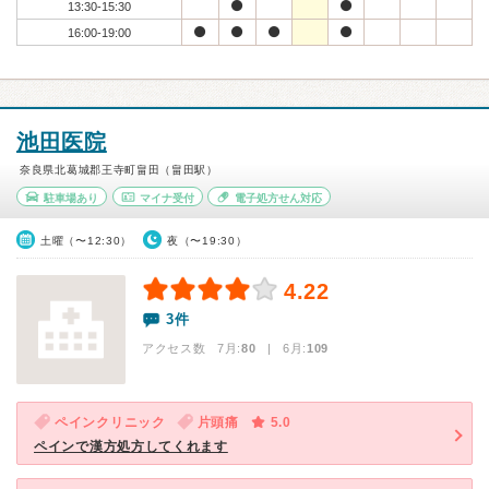
13:30-15:30
16:00-19:00
池田医院
奈良県北葛城郡王寺町畠田（畠田駅）
駐車場あり
マイナ受付
電子処方せん対応
土曜（〜12:30）
夜（〜19:30）
4.22
3件
アクセス数 7月:
80
| 6月:
109
ペインクリニック
片頭痛
5.0
ペインで漢方処方してくれます