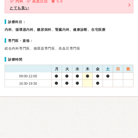
内科
高血圧症
5.0
とても良い
診療科目：
内科、循環器内科、糖尿病科、腎臓内科、健康診断、在宅医療
専門医・資格：
総合内科専門医、循環器専門医、高血圧専門医
診療時間
月
火
水
木
金
土
日
祝
09:00-12:00
16:30-19:30