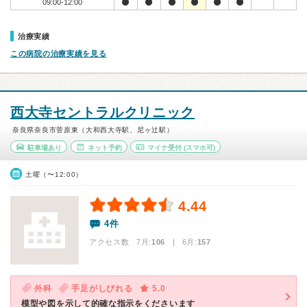
09:00-12:00
治療実績
この病院の治療実績を見る
西大寺セントラルクリニック
奈良県奈良市菅原東（大和西大寺駅、尼ヶ辻駅）
駐車場あり
ネット予約
マイナ受付
(スマホ可)
土曜（〜12:00）
4.44
4件
アクセス数 7月:
106
| 6月:
157
外科
手足がしびれる
5.0
模型や図を示して的確な指示をくださいます