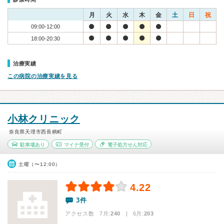
月
火
水
木
金
土
日
祝
09:00-12:00
18:00-20:30
治療実績
この病院の治療実績を見る
小林クリニック
奈良県天理市西長柄町
駐車場あり
マイナ受付
電子処方せん対応
土曜（〜12:00）
4.22
3件
アクセス数 7月:
240
| 6月:
203