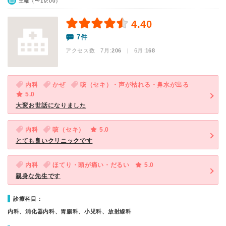
土曜（〜19:00）
4.40
7件
アクセス数 7月:
206
| 6月:
168
内科
かぜ
咳（セキ）・声が枯れる・鼻水が出る
5.0
大変お世話になりました
内科
咳（セキ）
5.0
とても良いクリニックです
内科
ほてり・頭が痛い・だるい
5.0
親身な先生です
診療科目：
内科、消化器内科、胃腸科、小児科、放射線科