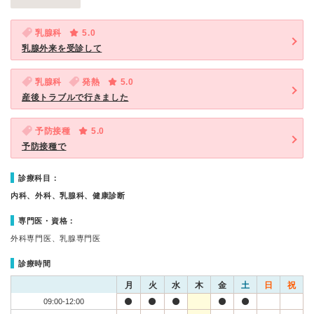
乳腺科
5.0
乳腺外来を受診して
乳腺科
発熱
5.0
産後トラブルで行きました
予防接種
5.0
予防接種で
診療科目：
内科、外科、乳腺科、健康診断
専門医・資格：
外科専門医、乳腺専門医
診療時間
月
火
水
木
金
土
日
祝
09:00-12:00