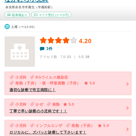
奈良県奈良市学園北（学園前駅）
駐車場あり
マイナ受付
(スマホ可)
土曜（〜12:00）
4.20
3件
アクセス数 7月:
21
| 6月:
38
小児科
RSウイルス感染症
発熱（子供）・咳・呼吸困難（子供）
5.0
適切な診断で市立病院に！
小児科
かぜ
発熱
5.0
丁寧で早い診察の小児科です！！
小児科
インフルエンザ
発熱（子供）
5.0
ロジカルに、ズバッと診察して下さいます！