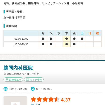
内科、脳神経外科、整形外科、リハビリテーション科、小児外科
専門医・資格：
脳神経外科専門医
診療時間
月
火
水
木
金
土
日
祝
09:00-12:00
16:30-19:30
勝間内科医院
奈良県生駒市さつき台（一分駅）
駐車場あり
マイナ受付
土曜（〜12:00）
夜（〜20:00）
4.37