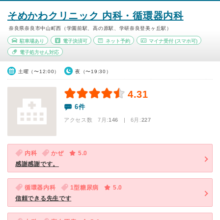
そめかわクリニック 内科・循環器内科
奈良県奈良市中山町西（学園前駅、高の原駅、学研奈良登美ヶ丘駅）
駐車場あり
電子決済可
ネット予約
マイナ受付
(スマホ可)
電子処方せん対応
土曜（〜12:00）
夜（〜19:30）
4.31
6件
アクセス数 7月:
146
| 6月:
227
内科
かぜ
5.0
感謝感謝です。
循環器内科
1型糖尿病
5.0
信頼できる先生です