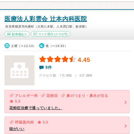
医療法人彩雲会 辻本内科医院
奈良県橿原市内膳町（大和八木駅、八木西口駅、畝傍駅）
駐車場あり
マイナ受付
(スマホ可)
土曜（〜12:10）
夜（〜19:30）
4.45
8件
アクセス数 7月:
351
| 6月:
259
アレルギー科
花粉症
鼻のつまり・鼻水が出る
5.0
花粉症治療で通っていました。
呼吸器内科
5.0
頭がいい