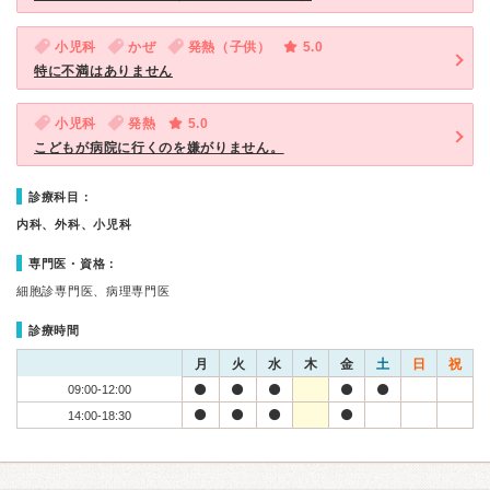
小児科
かぜ
発熱（子供）
5.0
特に不満はありません
小児科
発熱
5.0
こどもが病院に行くのを嫌がりません。
診療科目：
内科、外科、小児科
専門医・資格：
細胞診専門医、病理専門医
診療時間
月
火
水
木
金
土
日
祝
09:00-12:00
14:00-18:30