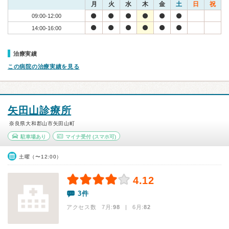
月
火
水
木
金
土
日
祝
09:00-12:00
14:00-16:00
治療実績
この病院の治療実績を見る
矢田山診療所
奈良県大和郡山市矢田山町
駐車場あり
マイナ受付
(スマホ可)
土曜（〜12:00）
4.12
3件
アクセス数 7月:
98
| 6月:
82