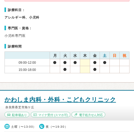
診療科目：
アレルギー科、小児科
専門医・資格：
小児科専門医
診療時間
月
火
水
木
金
土
日
祝
09:00-12:00
15:00-18:00
かわしま内科・外科・こどもクリニック
奈良県香芝市旭ケ丘
駐車場あり
マイナ受付
(スマホ可)
電子処方せん対応
土曜（〜13:00）
夜（〜19:30）