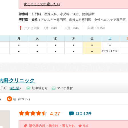
次こそここで出産したい
診療科：
肛門科、産婦人科、小児科、漢方、健康診断
専門医・資格：
アクセス数 7月：
848
| 6月：
846
| 年間：
9,750
月
火
水
木
金
土
●
●
●
●
●
●
13:30-17:00
●
●
●
●
●
内科クリニック
恩田町（
草江駅
）
駐車場あり
マイナ受付
0）
朝（8:30〜）
4.27
口コミ3件
消化器内科・胸やけ・胃もたれ
5.0