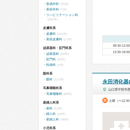
形成外科
(25件)
美容外科
(7件)
リハビリテーション科
(282件)
皮膚科系
皮膚科
(141件)
美容皮膚科
(11件)
08:30-12:00
泌尿器科・肛門科系
13:30-18:00
泌尿器科
(84件)
肛門科
(54件)
性病科
(2件)
眼科系
眼科
(121件)
永田消化器
耳鼻咽喉科系
山口県宇部市
耳鼻咽喉科
(99件)
土曜（〜12:3
産婦人科系
産科
(12件)
婦人科
(24件)
産婦人科
(46件)
小児科系