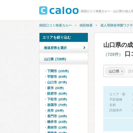
病院口コミ検索カルー
病院検索
成人用肺炎球菌ワクチ
エリアを絞り込む
山口県の成
都道府県を選択
口
（728件）
山口県
(728件)
×
山口県
下関市
(155件)
宇部市
(93件)
山口市
(97件)
萩市
(33件)
防府市
(52件)
エリア・駅
下松市
(25件)
予防接種
岩国市
名称
(70件)
詳細条件
光市
(26件)
長門市
(18件)
柳井市
(23件)
美祢市
(13件)