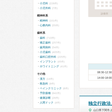
小児科
(228件)
小児外科
(7件)
診療所
精神科系
精神科
(101件)
心療内科
(55件)
歯科系
歯科
(710件)
矯正歯科
(257件)
歯周病科
(54件)
小児歯科
(405件)
歯科口腔外科
(205件)
インプラント
(45件)
ホワイトニング
(41件)
08:30-12:30
その他
14:00-18:00
漢方
(14件)
救急科
(9件)
ペインクリニック
(8件)
予防接種
(942件)
健康診断
(26件)
人間ドック
独立行政法
(4件)
山口県下関市