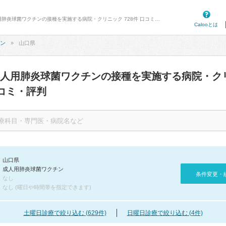
病院口コミ検索カルー - 山口県の成人用肺炎球菌ワクチンの接種を実施する病院・クリニック 728件 口コミ・評判
Calooとは
ン
山口県
人用肺炎球菌ワクチンの接種を実施する病院・ク
コミ・評判
山口県
成人用肺炎球菌ワクチン
条件変更・
なし
なし (曜日や時間帯を指定できます)
土曜日診療で絞り込む (629件)
日曜日診療で絞り込む (4件)