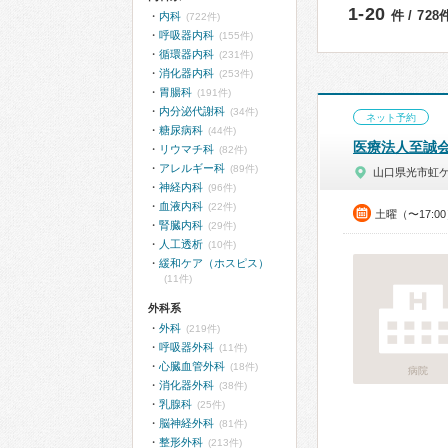
1-20
件 / 72
内科
(722件)
呼吸器内科
(155件)
循環器内科
(231件)
消化器内科
(253件)
胃腸科
(191件)
内分泌代謝科
(34件)
ネット予約
糖尿病科
(44件)
医療法人至誠
リウマチ科
(82件)
アレルギー科
(89件)
山口県光市虹
神経内科
(96件)
血液内科
(22件)
土曜（〜17:0
腎臓内科
(29件)
人工透析
(10件)
緩和ケア（ホスピス）
(11件)
外科系
外科
(219件)
呼吸器外科
(11件)
心臓血管外科
(18件)
病院
消化器外科
(38件)
乳腺科
(25件)
脳神経外科
(81件)
整形外科
(213件)