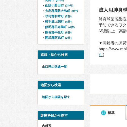
周南市
(62件)
山陽小野田市
(34件)
成人用肺炎
大島郡周防大島町
(9件)
玖珂郡和木町
(2件)
肺炎球菌感染症
熊毛郡上関町
(4件)
予防できるワク
熊毛郡田布施町
(4件)
65歳以上（高
熊毛郡平生町
(6件)
阿武郡阿武町
(2件)
▼高齢者の肺炎
https://www.mh
む
】
路線・駅から検索
山口県の路線一覧
地図から検索
地図から病院を探す
標準
診療科目から探す
内科系