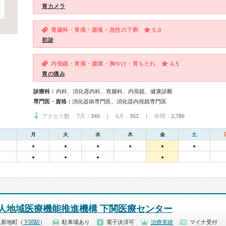
胃カメラ
胃腸科・胃痛・腹痛・急性の下痢
5.0
初診
内視鏡・胃痛・腹痛・胸やけ・胃もたれ
4.5
胃の痛み
診療科：
内科、消化器内科、胃腸科、内視鏡、健康診断
専門医・資格：
消化器病専門医、消化器内視鏡専門医
アクセス数 7月：
345
| 6月：
352
| 年間：
2,786
月
火
水
木
金
土
●
●
●
●
●
●
●
●
●
●
人地域医療機能推進機構 下関医療センター
上新地町（
下関駅
）
駐車場あり
電子決済可
治療実績
マイナ受付