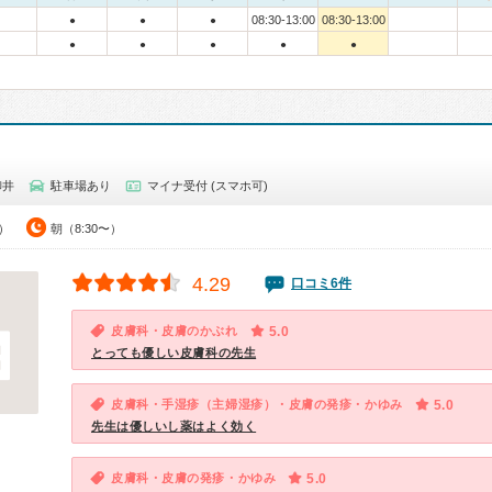
08:30-13:00
08:30-13:00
●
●
●
●
●
●
●
●
柳井
駐車場あり
マイナ受付 (スマホ可)
0）
朝（8:30〜）
4.29
口コミ6件
皮膚科・皮膚のかぶれ
5.0
とっても優しい皮膚科の先生
皮膚科・手湿疹（主婦湿疹）・皮膚の発疹・かゆみ
5.0
先生は優しいし薬はよく効く
皮膚科・皮膚の発疹・かゆみ
5.0