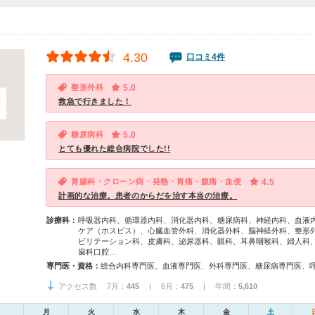
4.30
口コミ4件
整形外科
5.0
救急で行きました！
糖尿病科
5.0
とても優れた総合病院でした!!
胃腸科・クローン病・発熱・胃痛・腹痛・血便
4.5
計画的な治療。患者のからだを治す本当の治療。
診療科：
呼吸器内科、循環器内科、消化器内科、糖尿病科、神経内科、血液
ケア（ホスピス）、心臓血管外科、消化器外科、脳神経外科、整形
ビリテーション科、皮膚科、泌尿器科、眼科、耳鼻咽喉科、婦人科
歯科口腔…
専門医・資格：
アクセス数 7月：
445
| 6月：
475
| 年間：
5,610
月
火
水
木
金
土