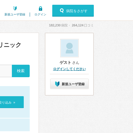
病院をさがす
新規ユーザ登録
ログイン
182,230
病院・
264,124
口コミ
リニック
ゲスト
さん
ログインしてください
新規ユーザ登録
絞り込み »