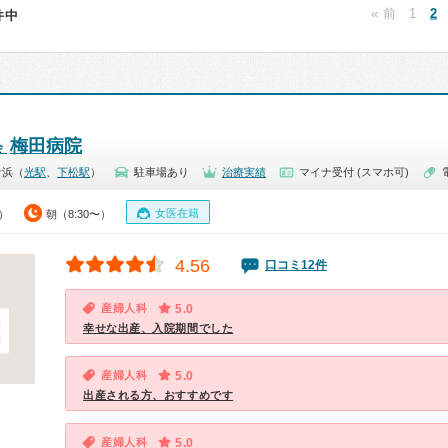
« 前
1
2
8件中
梅田病院
会
ケ浜（
光駅
、
下松駅
）
駐車場あり
治療実績
マイナ受付 (スマホ可)
女医在籍
0）
朝（8:30〜）
4.56
口コミ12件
産婦人科
5.0
幸せな出産、入院期間でした
産婦人科
5.0
出産される方、おすすめです
産婦人科
5.0