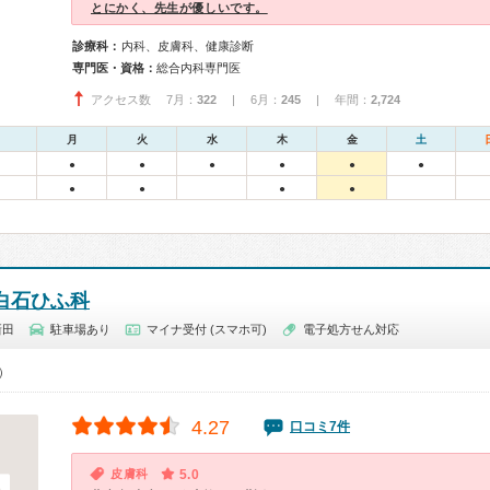
とにかく、先生が優しいです。
診療科：
内科、皮膚科、健康診断
専門医・資格：
総合内科専門医
アクセス数 7月：
322
| 6月：
245
| 年間：
2,724
月
火
水
木
金
土
●
●
●
●
●
●
●
●
●
●
白石ひふ科
新田
駐車場あり
マイナ受付 (スマホ可)
電子処方せん対応
0）
4.27
口コミ7件
皮膚科
5.0