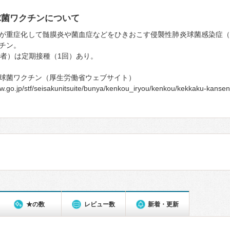
球菌ワクチンについて
が重症化して髄膜炎や菌血症などをひきおこす侵襲性肺炎球菌感染症（IPD
チン。
齢者）は定期接種（1回）あり。
球菌ワクチン（厚生労働省ウェブサイト）
lw.go.jp/stf/seisakunitsuite/bunya/kenkou_iryou/kenkou/kekkaku-kan
★の数
レビュー数
新着・更新