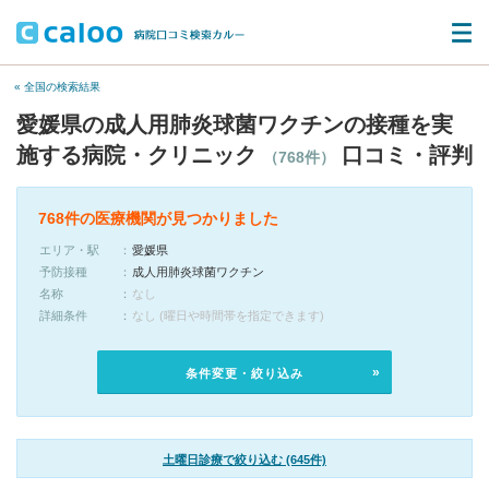
« 全国の検索結果
愛媛県の成人用肺炎球菌ワクチンの接種を実
施する病院・クリニック
口コミ・評判
（768件）
768件の医療機関が見つかりました
エリア・駅
愛媛県
予防接種
成人用肺炎球菌ワクチン
名称
なし
詳細条件
なし (曜日や時間帯を指定できます)
条件変更・絞り込み
土曜日診療で絞り込む (645件)