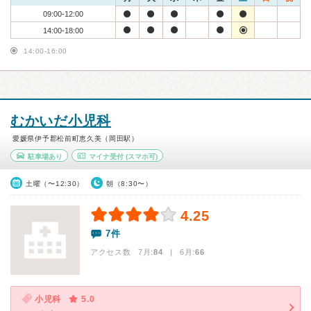
09:00-12:00
14:00-18:00
14:00-16:00
むかいだ小児科
愛媛県伊予郡松前町恵久美（岡田駅）
駐車場あり
マイナ受付
(スマホ可)
土曜（〜12:30）
朝（8:30〜）
4.25
7件
アクセス数 7月:
84
| 6月:
66
小児科
5.0