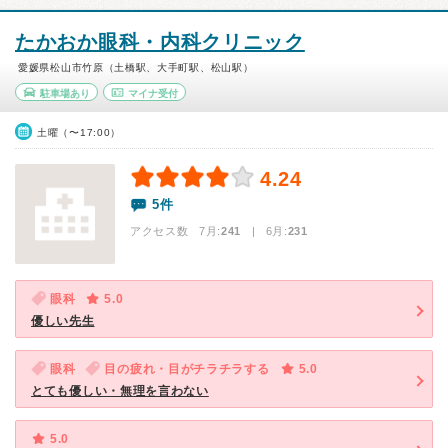
たかおか眼科・内科クリニック
愛媛県松山市竹原（土橋駅、大手町駅、松山駅）
駐車場あり
マイナ受付
土曜（〜17:00）
4.24
5件
アクセス数 7月:
241
| 6月:
231
眼科
5.0
優しい先生
眼科
目の疲れ・目がチラチラする
5.0
とても優しい・無理を言わない
5.0