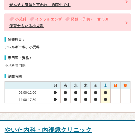
ぜんそく気味と言われ、通院中です
小児科
インフルエンザ
発熱（子供）
5.0
保育士もいる小児科
診療科目：
アレルギー科、小児科
専門医・資格：
小児科専門医
診療時間
月
火
水
木
金
土
日
祝
09:00-12:00
14:00-17:30
やいた内科・内視鏡クリニック