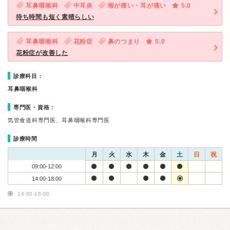
耳鼻咽喉科
中耳炎
喉が痛い・耳が痛い
5.0
待ち時間も短く素晴らしい
耳鼻咽喉科
花粉症
鼻のつまり
5.0
花粉症が改善した
診療科目：
耳鼻咽喉科
専門医・資格：
気管食道科専門医、耳鼻咽喉科専門医
診療時間
月
火
水
木
金
土
日
祝
09:00-12:00
14:00-18:00
14:00-16:00