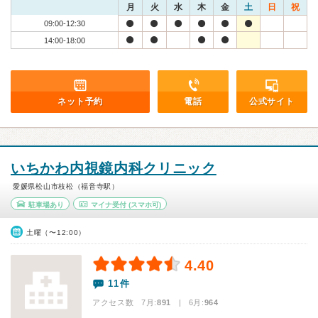
月
火
水
木
金
土
日
祝
09:00-12:30
14:00-18:00
ネット予約
電話
公式サイト
いちかわ内視鏡内科クリニック
愛媛県松山市枝松（福音寺駅）
駐車場あり
マイナ受付
(スマホ可)
土曜（〜12:00）
4.40
11件
アクセス数 7月:
891
| 6月:
964