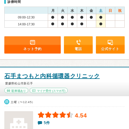
診療時間
月
火
水
木
金
土
日
祝
09:00-12:30
14:00-17:30
ネット予約
電話
公式サイト
石手まつもと内科循環器クリニック
愛媛県松山市新石手
駐車場あり
マイナ受付
(スマホ可)
土曜（〜12:45）
4.54
5件