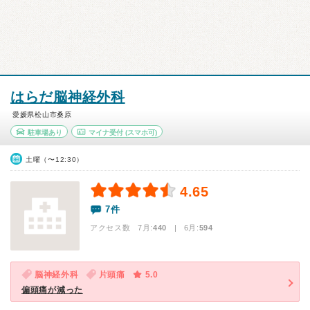
はらだ脳神経外科
愛媛県松山市桑原
駐車場あり
マイナ受付
(スマホ可)
土曜（〜12:30）
4.65
7件
アクセス数 7月:
440
| 6月:
594
脳神経外科
片頭痛
5.0
偏頭痛が減った