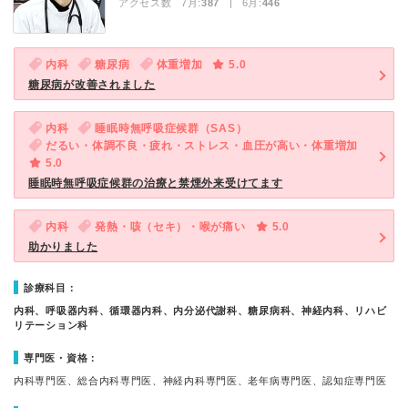
アクセス数 7月:
387
| 6月:
446
内科
糖尿病
体重増加
5.0
糖尿病が改善されました
内科
睡眠時無呼吸症候群（SAS）
だるい・体調不良・疲れ・ストレス・血圧が高い・体重増加
5.0
睡眠時無呼吸症候群の治療と禁煙外来受けてます
内科
発熱・咳（セキ）・喉が痛い
5.0
助かりました
診療科目：
内科、呼吸器内科、循環器内科、内分泌代謝科、糖尿病科、神経内科、リハビ
リテーション科
専門医・資格：
内科専門医、総合内科専門医、神経内科専門医、老年病専門医、認知症専門医