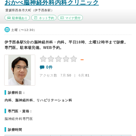
おかべ脳神経外科内科クリニック
愛媛県西条市大町（伊予西条駅）
駐車場あり
ネット予約
マイナ受付
土曜（〜12:30）
伊予西条駅5分の脳神経外科・内科。平日18時、土曜12時半まで診療。
専門医。駐車場完備。WEB予約。
－
0件
アクセス数 7月:
50
| 6月:
81
診療科目：
内科、脳神経外科、リハビリテーション科
専門医・資格：
脳神経外科専門医
診療時間