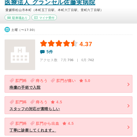
医療法人 グランセル佐藤実病院
愛媛県松山市本町（本町五丁目駅、本町六丁目駅、萱町六丁目駅）
駐車場あり
マイナ受付
土曜（〜17:30）
4.37
5件
アクセス数 7月:
706
| 6月:
742
肛門科
痔ろう
肛門が痛い
5.0
痔瘻の手術で入院
肛門科
痔ろう
4.5
スタッフの対応が素晴らしい
肛門科
肛門から出血
4.5
丁寧に診察してくれます。