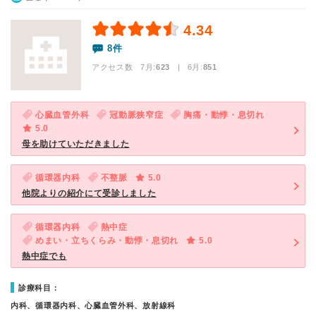
4.34
8件
アクセス数 7月:
623
| 6月:
851
心臓血管外科
冠動脈狭窄症
胸痛・動悸・息切れ
5.0
母を助けていただきました
循環器内科
不整脈
5.0
他院よりの紹介にて受診しました
循環器内科
熱中症
めまい・立ちくらみ・動悸・息切れ
5.0
熱中症でも
診療科目：
内科、循環器内科、心臓血管外科、放射線科