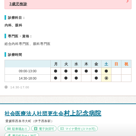
3歳児検診
診療科目：
内科、眼科
専門医・資格：
総合内科専門医、眼科専門医
診療時間
月
火
水
木
金
土
日
祝
09:00-13:00
14:30-18:00
14:30-17:00
村上記念病院
社会医療法人社団更生会
愛媛県西条市大町（伊予西条駅）
駐車場あり
電子決済可
マイナ受付
(スマホ可)
電子処方せん対応