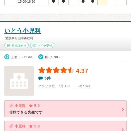
15:00-18:30
いとう小児科
愛媛県松山市森松町
駐車場あり
マイナ受付
土曜（〜15:00）
朝（8:30〜）
4.37
5件
アクセス数 7月:
153
| 6月:
143
小児科
5.0
信頼できる先生です
小児科
5.0