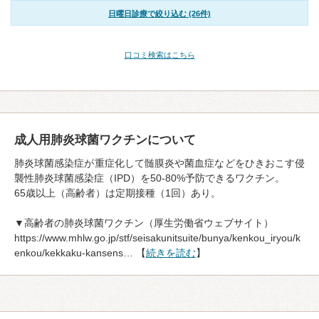
日曜日診療で絞り込む (26件)
口コミ検索はこちら
成人用肺炎球菌ワクチンについて
肺炎球菌感染症が重症化して髄膜炎や菌血症などをひきおこす侵
襲性肺炎球菌感染症（IPD）を50-80%予防できるワクチン。
65歳以上（高齢者）は定期接種（1回）あり。
▼高齢者の肺炎球菌ワクチン（厚生労働省ウェブサイト）
https://www.mhlw.go.jp/stf/seisakunitsuite/bunya/kenkou_iryou/k
enkou/kekkaku-kansens… 【
続きを読む
】