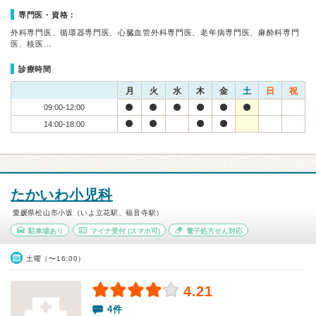
専門医・資格：
外科専門医、循環器専門医、心臓血管外科専門医、老年病専門医、麻酔科専門
医、核医…
診療時間
月
火
水
木
金
土
日
祝
09:00-12:00
14:00-18:00
たかいわ小児科
愛媛県松山市小坂（いよ立花駅、福音寺駅）
駐車場あり
マイナ受付
(スマホ可)
電子処方せん対応
土曜（〜16:00）
4.21
4件