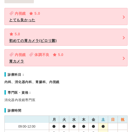
内視鏡
5.0
とても良かった
5.0
初めての胃カメラ(ピロリ菌)
内視鏡
体調不良
5.0
胃カメラ
診療科目：
内科、消化器内科、胃腸科、内視鏡
専門医・資格：
消化器内視鏡専門医
診療時間
月
火
水
木
金
土
日
祝
09:00-12:00