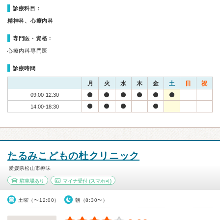
診療科目：
精神科、心療内科
専門医・資格：
心療内科専門医
診療時間
月
火
水
木
金
土
日
祝
09:00-12:30
14:00-18:30
たるみこどもの杜クリニック
愛媛県松山市樽味
駐車場あり
マイナ受付
(スマホ可)
土曜（〜12:00）
朝（8:30〜）