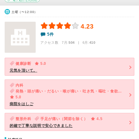
土曜（〜12:00）
4.23
5件
アクセス数 7月:
504
| 6月:
410
健康診断
5.0
元気を頂いて。
内科
発熱・頭が痛い・だるい・喉が痛い・吐き気・嘔吐・食欲不振・体調不良
5.0
病院をはしご
整形外科
手足が痛い（関節を除く）
4.5
的確で丁寧な説明で安心できました