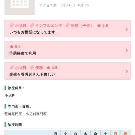
アクセス数 7月:
64
| 6月:
36
小児科
インフルエンザ
発熱（子供）
5.0
いつもお世話になってます！
5.0
予防接種で利用
小児科
便秘
4.5
先生も看護師さんも優しい
診療科目：
小児科
専門医・資格：
腎臓専門医、小児科専門医
診療時間
月
火
水
木
金
土
日
祝