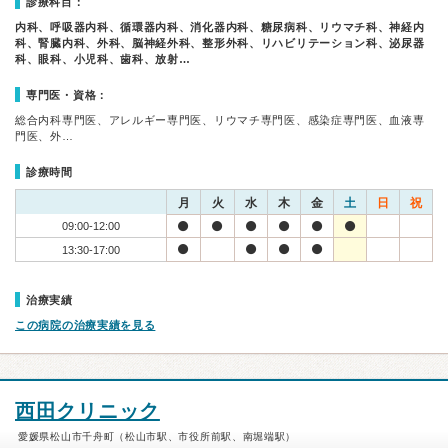
診療科目：
内科、呼吸器内科、循環器内科、消化器内科、糖尿病科、リウマチ科、神経内
科、腎臓内科、外科、脳神経外科、整形外科、リハビリテーション科、泌尿器
科、眼科、小児科、歯科、放射…
専門医・資格：
総合内科専門医、アレルギー専門医、リウマチ専門医、感染症専門医、血液専
門医、外…
診療時間
月
火
水
木
金
土
日
祝
09:00-12:00
13:30-17:00
治療実績
この病院の治療実績を見る
西田クリニック
愛媛県松山市千舟町（松山市駅、市役所前駅、南堀端駅）