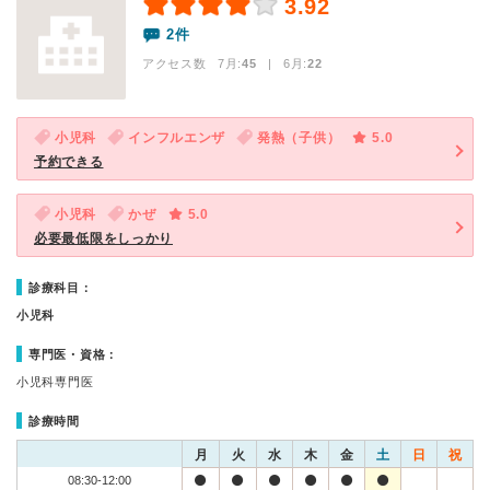
3.92
2件
アクセス数 7月:
45
| 6月:
22
小児科
インフルエンザ
発熱（子供）
5.0
予約できる
小児科
かぜ
5.0
必要最低限をしっかり
診療科目：
小児科
専門医・資格：
小児科専門医
診療時間
月
火
水
木
金
土
日
祝
08:30-12:00