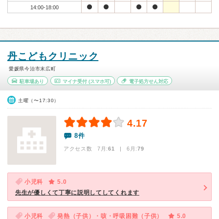
14:00-18:00
丹こどもクリニック
愛媛県今治市末広町
駐車場あり
マイナ受付
(スマホ可)
電子処方せん対応
土曜（〜17:30）
4.17
8件
アクセス数 7月:
61
| 6月:
79
小児科
5.0
先生が優しくて丁寧に説明してしてくれます
小児科
発熱（子供）・咳・呼吸困難（子供）
5.0