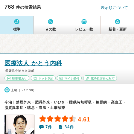
768
件の検索結果
表示順について
標準
★の数
レビュー数
新着・更新
医療法人 かとう内科
愛媛県今治市立花町
駐車場あり
ネット予約
マイナ受付
電子処方せん対応
土曜（〜17:30）
今治｜禁煙外来・肥満外来・いびき・睡眠時無呼吸・糖尿病・高血圧・
脂質異常症・喘息・痛風・土曜診療
4.61
7件
34件