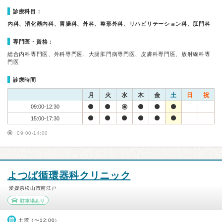
診療科目：
内科、消化器内科、胃腸科、外科、整形外科、リハビリテーション科、肛門科
専門医・資格：
総合内科専門医、外科専門医、大腸肛門病専門医、皮膚科専門医、放射線科専
門医
診療時間
月
火
水
木
金
土
日
祝
09:00-12:30
15:00-17:30
09:00-14:00
よつば循環器科クリニック
愛媛県松山市南江戸
駐車場あり
土曜（〜12:00）