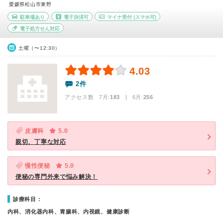
愛媛県松山市東野
駐車場あり
電子決済可
マイナ受付
(スマホ可)
電子処方せん対応
土曜（〜12:30）
4.03
2件
アクセス数 7月:
183
| 6月:
256
皮膚科
5.0
親切、丁寧な対応
慢性便秘
5.0
便秘の専門外来で悩み解決！
診療科目：
内科、消化器内科、胃腸科、内視鏡、健康診断