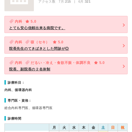
アクセス数 7月:
215
| 6月:
321
内科
5.0
とても安心信頼出来る病院です。
内科
咳（セキ）
5.0
院長先生のてきぱきとした問診が◎
内科
だるい・冷え・食欲不振・体調不良
5.0
院長、副院長の２名体制
診療科目：
内科、循環器内科
専門医・資格：
総合内科専門医、循環器専門医
診療時間
月
火
水
木
金
土
日
祝