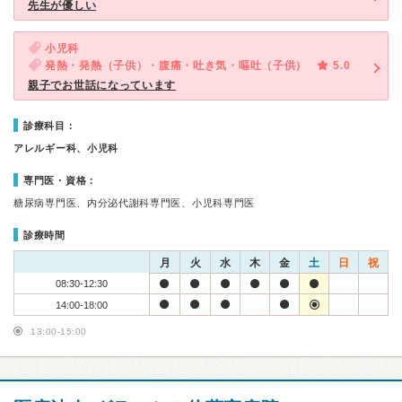
先生が優しい
小児科
発熱・発熱（子供）・腹痛・吐き気・嘔吐（子供）
5.0
親子でお世話になっています
診療科目：
アレルギー科、小児科
専門医・資格：
糖尿病専門医、内分泌代謝科専門医、小児科専門医
診療時間
月
火
水
木
金
土
日
祝
08:30-12:30
14:00-18:00
13:00-15:00