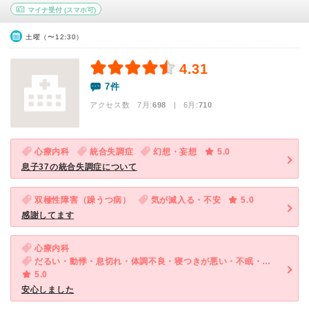
マイナ受付
(スマホ可)
土曜（〜12:30）
4.31
7件
アクセス数 7月:
698
| 6月:
710
心療内科
統合失調症
幻想・妄想
5.0
息子37の統合失調症について
双極性障害（躁うつ病）
気が滅入る・不安
5.0
感謝してます
心療内科
だるい・動悸・息切れ・体調不良・寝つきが悪い・不眠・便秘・気が滅入る・不安
5.0
安心しました