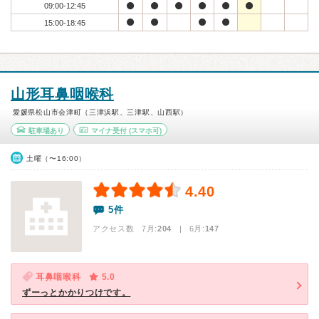
09:00-12:45
15:00-18:45
山形耳鼻咽喉科
愛媛県松山市会津町（三津浜駅、三津駅、山西駅）
駐車場あり
マイナ受付
(スマホ可)
土曜（〜16:00）
4.40
5件
アクセス数 7月:
204
| 6月:
147
耳鼻咽喉科
5.0
ずーっとかかりつけです。