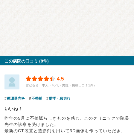
この病院の口コミ (8件)
4.5
雪だるま（本人・40代・男性・掲載口コミ1件）
循環器内科
不整脈
動悸・息切れ
いいね！
昨年の5月に不整脈らしきものを感じ、このクリニックで院長
先生の診察を受けました。
最新のCT装置と造影剤を用いて3D画像を作っていただき、