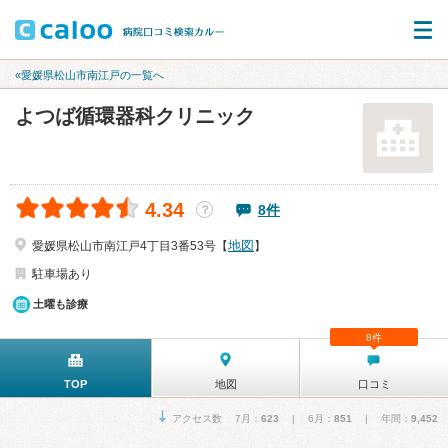
«愛媛県松山市南江戸の一覧へ
よつば循環器科クリニック
4.34
8件
？
地図
愛媛県松山市南江戸4丁目3番53号【
】
駐車場あり
土曜も診療
8件
TOP
地図
口コミ
アクセス数 7月：
623
| 6月：
851
| 年間：
9,452