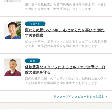
消化器内視鏡検査から肛門疾患の日帰り手術まで、一貫し
て対応が可能です。女性医師も在籍しています。
美容外科
変わらぬ想いで35年。 心とからだを喜びで 満た
す美容医療
ピコレーザー、ポテンツァ、ビスタシェイプなど美肌治療
が充実。高品質の美容医療を適正価格で提供します。
歯科
経験豊富なスタッフによるセルフケア指導で、口
腔の健康を守る
口内の健康は日々のメンテナンスから。効果的なセルフケ
アを経験豊富な歯科医と歯科衛生士がお伝えします。
ドクターズインタビューをもっと読む »