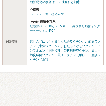
動脈硬化の検査（CAVI検査）と治療
心疾患
ペースメーカー植込み術
その他 循環器科系
冠動脈バイパス術（CABG）
、
経皮的冠動脈インタ
ーベーション(PCI)
予防接種
麻しん（はしか）風しん混合ワクチン
、
水疱瘡ワク
チン（水痘ワクチン）
、
おたふくかぜワクチン
、
イ
ンフルエンザ予防接種
、
帯状疱疹ワクチン
、
成人用
肺炎球菌ワクチン
、
風疹ワクチン（単独）
、
麻疹ワ
クチン（単独）