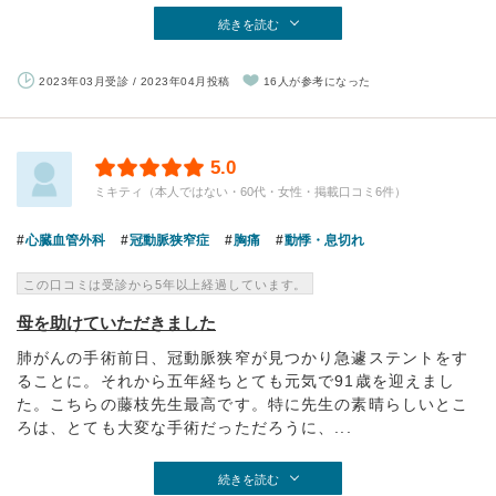
続きを読む
2023年03月受診 / 2023年04月投稿
16人が参考になった
5.0
ミキティ（本人ではない・60代・女性・掲載口コミ6件）
心臓血管外科
冠動脈狭窄症
胸痛
動悸・息切れ
この口コミは受診から5年以上経過しています。
母を助けていただきました
肺がんの手術前日、冠動脈狭窄が見つかり急遽ステントをす
ることに。それから五年経ちとても元気で91歳を迎えまし
た。こちらの藤枝先生最高です。特に先生の素晴らしいとこ
ろは、とても大変な手術だっただろうに、...
続きを読む