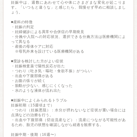
妊娠中は、週数にあわせて心や体にさまざまな変化が起こりま
す。「いつもと違うな」と感じたら、我慢せず早めに相談しまし
ょう。
■産科の特徴
・妊娠の判定
・妊婦健診による異常や合併症の早期発見
・分娩や入院への対応状況、選択できる分娩方法は医療機関によ
って異なる
・産後の母体ケアに対応
※母乳外来を設けている医療機関がある
■受診を検討した方がよい症状
・妊娠検査薬で陽性反応が出た
・つわり（吐き気・嘔吐・食欲不振）がつらい
・出血や下腹部痛がある
・お腹の張りが続く
・胎動が少ない、感じにくくなった
・水のような液体が流れ出た
■妊娠中によくみられるトラブル
妊娠初期（15週頃まで）
・つわり（妊娠悪阻）：水分が摂れないなど症状が重い場合には
点滴などの治療を行う。
・出血や下腹部痛（切迫流産など）：流産につながる可能性があ
るため、胎児の状態を確認しながら経過を観察する。
妊娠中期・後期（16週〜）