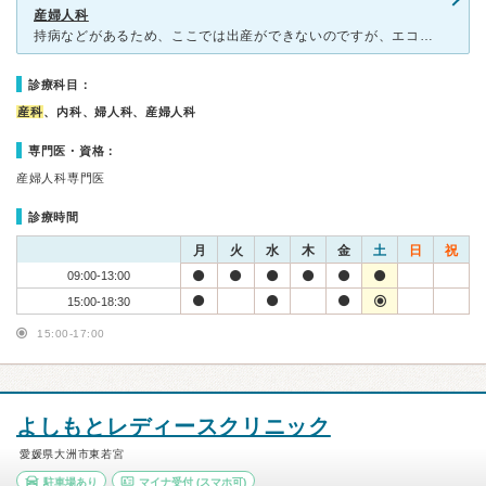
産婦人科
持病などがあるため、ここでは出産ができないのですが、エコーで赤ちゃんを見てもらいたくて通っています。先生はとても優しくて、こちらの希望もなるべく叶えようとしてくれます。子供を連れて行くとシールをくれた
診療科目：
産科
、内科、婦人科、産婦人科
専門医・資格：
産婦人科専門医
診療時間
月
火
水
木
金
土
日
祝
09:00-13:00
15:00-18:30
15:00-17:00
よしもとレディースクリニック
愛媛県大洲市東若宮
駐車場あり
マイナ受付
(スマホ可)