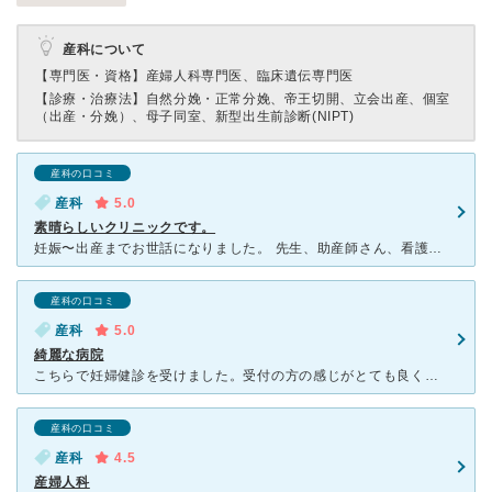
産科について
【専門医・資格】
産婦人科専門医、臨床遺伝専門医
【診療・治療法】
自然分娩・正常分娩、帝王切開、立会出産、個室
（出産・分娩）、母子同室、新型出生前診断(NIPT)
産科の口コミ
産科
5.0
素晴らしいクリニックです。
妊娠〜出産までお世話になりました。 先生、助産師さん、看護師さん、検査技師さん、受付の方などスタッフの方全て感じが良く、いつも穏やかに接していただけました。エコーの検査技師さんもゆっくり見てくれます
産科の口コミ
産科
5.0
綺麗な病院
こちらで妊婦健診を受けました。受付の方の感じがとても良く、院内がとても綺麗です。キッズスペースがありおもちゃもたくさんあるのでこども連れでも安心して来院できます。エコー室が個室なのでお腹の中の赤ちゃん
産科の口コミ
産科
4.5
産婦人科