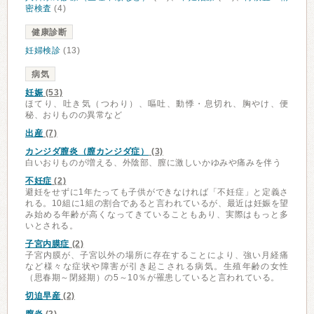
密検査
(4)
健康診断
妊婦検診
(13)
病気
妊娠
(53)
ほてり、吐き気（つわり）、嘔吐、動悸・息切れ、胸やけ、便
秘、おりものの異常など
出産
(7)
カンジダ膣炎（膣カンジダ症）
(3)
白いおりものが増える、外陰部、膣に激しいかゆみや痛みを伴う
不妊症
(2)
避妊をせずに1年たっても子供ができなければ「不妊症」と定義さ
れる。10組に1組の割合であると言われているが、最近は妊娠を望
み始める年齢が高くなってきていることもあり、実際はもっと多
いとされる。
子宮内膜症
(2)
子宮内膜が、子宮以外の場所に存在することにより、強い月経痛
など様々な症状や障害が引き起こされる病気。生殖年齢の女性
（思春期～閉経期）の5～10％が罹患していると言われている。
切迫早産
(2)