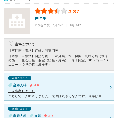
3.37
2件
アクセス数 7月:
140
| 6月:
147
産科について
【専門医・資格】
産婦人科専門医
【診療・治療法】
自然分娩・正常分娩、帝王切開、無痛分娩（和痛
分娩）、立会出産、個室（出産・分娩）、母子同室、3Dエコー/4D
エコー（胎児の超音波検査）
産科の口コミ
産婦人科
4.0
二人出産しました
こちらで二人出産しました。先生は気さくな人です。冗談は言いませんが、体調不良など相談にのってくれます。ただ、男の人にはわからないでしょ、と思うこともありました。 医院が北欧の造りらしいのですが、その
産科の口コミ
産婦人科
妊娠
3.5