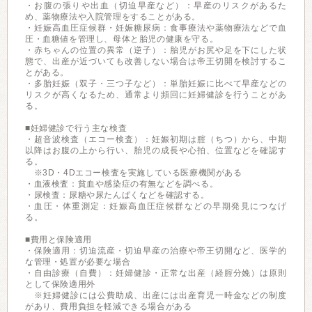
・お腹の張りや出血（切迫早産など）：早産のリスクがあるた
め、薬物療法や入院管理をすることがある。
・妊娠高血圧症候群・妊娠糖尿病：食事療法や薬物療法などで血
圧・血糖値を管理し、母体と胎児の健康を守る。
・赤ちゃんの位置の異常（逆子）：胎児がお尻や足を下にした状
態で、出産が近づいても改善しない場合は帝王切開を検討するこ
とがある。
・多胎妊娠（双子・三つ子など）：単胎妊娠に比べて早産などの
リスクが高くなるため、通常より頻回に妊婦健診を行うことがあ
る。
■妊婦健診で行う主な検査
・超音波検査（エコー検査）：妊娠初期は腟（ちつ）から、中期
以降はお腹の上から行い、胎児の成長や心拍、位置などを確認す
る。
※3D・4Dエコー検査を実施している医療機関がある
・血液検査：貧血や感染症の有無などを調べる。
・尿検査：尿糖や尿たんぱくなどを確認する。
・血圧・体重測定：妊娠高血圧症候群などの早期発見につなげ
る。
■費用と保険適用
・保険適用：切迫流産・切迫早産の治療や帝王切開など、医学的
な管理・処置が必要な場合
・自由診療（自費）：妊婦健診・正常な出産（経腟分娩）は原則
として保険適用外
※妊婦健診には公費助成、出産には出産育児一時金などの制度
があり、費用負担を軽減できる場合がある