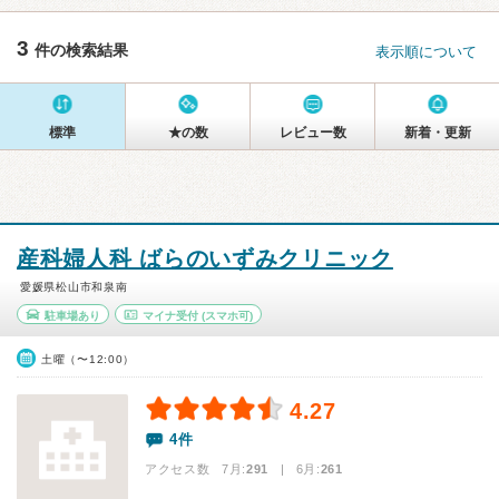
3
件の検索結果
表示順について
標準
★の数
レビュー数
新着・更新
産科婦人科 ばらのいずみクリニック
愛媛県松山市和泉南
駐車場あり
マイナ受付
(スマホ可)
土曜（〜12:00）
4.27
4件
アクセス数 7月:
291
| 6月:
261