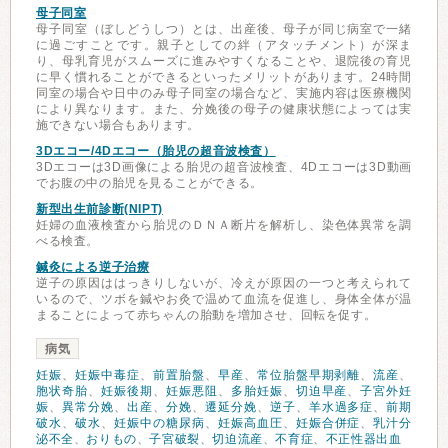
母子同室
母子同室（ぼしどうしつ）とは、出産後、母子が同じ病室で一緒
に過ごすことです。親子としての絆（アタッチメント）が深ま
り、母乳育児がスムーズに進みやすくなることや、退院後の育児
に早く慣れることができるといったメリットがあります。24時間
同室の場合や日中のみ母子同室の場合など、実施内容は医療機関
により異なります。また、分娩後の母子の健康状態によっては実
施できない場合もあります。
3Dエコー/4Dエコー（胎児の超音波検査）
3Dエコーは3D画像による胎児の超音波検査、4Dエコーは3D動画
でお腹の中の胎児を見ることができる。
新型出生前診断(NIPT)
妊婦の血液検査から胎児のＤＮＡ断片を解析し、染色体異常を調
べる検査。
鍼灸による逆子治療
逆子の原因ははっきりしないが、冷えが原因の一つと考えられて
いるので、ツボを鍼やお灸で温めて血流を促進し、身体全体が温
まることによって赤ちゃんの胎動を増加させ、回転を促す。
病気
妊娠
、
妊娠中毒症
、
前置胎盤
、
早産
、
常位胎盤早期剥離
、
流産
、
胞状奇胎
、
妊娠後期
、
妊娠悪阻
、
多胎妊娠
、
切迫早産
、
子宮外妊
娠
、
異常分娩
、
出産
、
分娩
、
遷延分娩
、
逆子
、
羊水過多症
、
前期
破水
、
破水
、
妊娠中の糖尿病
、
妊娠高血圧
、
妊娠合併症
、
乳汁分
泌不全
、
おりもの
、
子宮破裂
、
切迫流産
、
不育症
、
不正性器出血