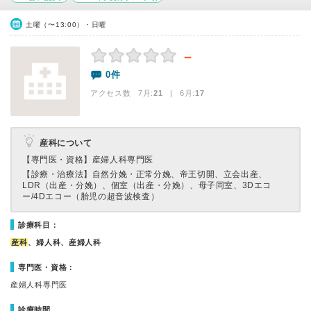
土曜（〜13:00）・日曜
－
0件
アクセス数 7月:
21
| 6月:
17
産科について
【専門医・資格】
産婦人科専門医
【診療・治療法】
自然分娩・正常分娩、帝王切開、立会出産、
LDR（出産・分娩）、個室（出産・分娩）、母子同室、3Dエコ
ー/4Dエコー（胎児の超音波検査）
診療科目：
産科
、婦人科、産婦人科
専門医・資格：
産婦人科専門医
診療時間