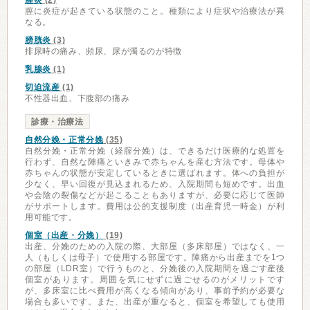
膣炎
(2)
膣に炎症が起きている状態のこと。種類により症状や治療法が異
なる。
膀胱炎
(3)
排尿時の痛み、頻尿、尿が濁るのが特徴
乳腺炎
(1)
切迫流産
(1)
不性器出血、下腹部の痛み
診療・治療法
自然分娩・正常分娩
(35)
自然分娩・正常分娩（経腟分娩）は、できるだけ医療的な処置を
行わず、自然な陣痛といきみで赤ちゃんを産む方法です。母体や
赤ちゃんの状態が安定しているときに選ばれます。体への負担が
少なく、早い回復が見込まれるため、入院期間も短めです。出血
や会陰の裂傷などが起こることもありますが、必要に応じて医師
がサポートします。費用は公的支援制度（出産育児一時金）が利
用可能です。
個室（出産・分娩）
(19)
出産、分娩のための入院の際、大部屋（多床部屋）ではなく、一
人（もしくは母子）で使用する部屋です。陣痛から出産までを1つ
の部屋（LDR室）で行うものと、分娩後の入院期間を過ごす産後
個室があります。周囲を気にせずに過ごせるのがメリットです
が、多床室に比べ費用が高くなる傾向があり、事前予約が必要な
場合も多いです。また、出産が重なると、個室を希望しても使用