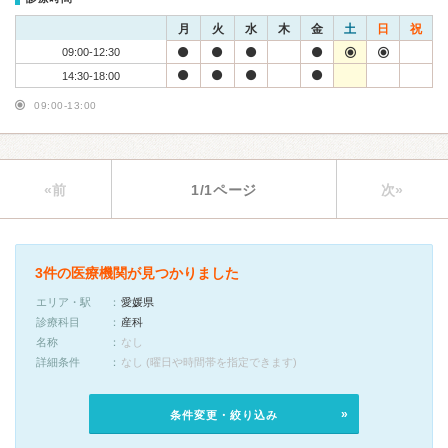
月
火
水
木
金
土
日
祝
09:00-12:30
14:30-18:00
09:00-13:00
«前
1/1ページ
次»
3件の医療機関が見つかりました
エリア・駅
愛媛県
診療科目
産科
名称
なし
詳細条件
なし (曜日や時間帯を指定できます)
条件変更・絞り込み