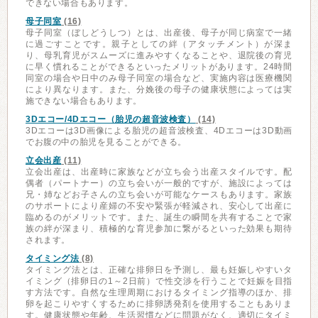
できない場合もあります。
母子同室
(16)
母子同室（ぼしどうしつ）とは、出産後、母子が同じ病室で一緒
に過ごすことです。親子としての絆（アタッチメント）が深ま
り、母乳育児がスムーズに進みやすくなることや、退院後の育児
に早く慣れることができるといったメリットがあります。24時間
同室の場合や日中のみ母子同室の場合など、実施内容は医療機関
により異なります。また、分娩後の母子の健康状態によっては実
施できない場合もあります。
3Dエコー/4Dエコー（胎児の超音波検査）
(14)
3Dエコーは3D画像による胎児の超音波検査、4Dエコーは3D動画
でお腹の中の胎児を見ることができる。
立会出産
(11)
立会出産は、出産時に家族などが立ち会う出産スタイルです。配
偶者（パートナー）の立ち会いが一般的ですが、施設によっては
兄・姉などお子さんの立ち会いが可能なケースもあります。家族
のサポートにより産婦の不安や緊張が軽減され、安心して出産に
臨めるのがメリットです。また、誕生の瞬間を共有することで家
族の絆が深まり、積極的な育児参加に繋がるといった効果も期待
されます。
タイミング法
(8)
タイミング法とは、正確な排卵日を予測し、最も妊娠しやすいタ
イミング（排卵日の1～2日前）で性交渉を行うことで妊娠を目指
す方法です。自然な生理周期におけるタイミング指導のほか、排
卵を起こりやすくするために排卵誘発剤を使用することもありま
す。健康状態や年齢、生活習慣などに問題がなく、適切にタイミ