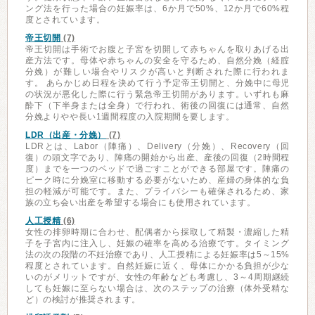
ング法を行った場合の妊娠率は、6か月で50%、12か月で60%程
度とされています。
帝王切開
(7)
帝王切開は手術でお腹と子宮を切開して赤ちゃんを取りあげる出
産方法です。母体や赤ちゃんの安全を守るため、自然分娩（経腟
分娩）が難しい場合やリスクが高いと判断された際に行われま
す。 あらかじめ日程を決めて行う予定帝王切開と、分娩中に母児
の状況が悪化した際に行う緊急帝王切開があります。いずれも麻
酔下（下半身または全身）で行われ、術後の回復には通常、自然
分娩よりやや長い1週間程度の入院期間を要します。
LDR（出産・分娩）
(7)
LDRとは、Labor（陣痛）、Delivery（分娩）、Recovery（回
復）の頭文字であり、陣痛の開始から出産、産後の回復（2時間程
度）までを一つのベッドで過ごすことができる部屋です。陣痛の
ピーク時に分娩室に移動する必要がないため、産婦の身体的な負
担の軽減が可能です。また、プライバシーも確保されるため、家
族の立ち会い出産を希望する場合にも使用されています。
人工授精
(6)
女性の排卵時期に合わせ、配偶者から採取して精製・濃縮した精
子を子宮内に注入し、妊娠の確率を高める治療です。タイミング
法の次の段階の不妊治療であり、人工授精による妊娠率は5～15%
程度とされています。自然妊娠に近く、母体にかかる負担が少な
いのがメリットですが、女性の年齢なども考慮し、3～4周期継続
しても妊娠に至らない場合は、次のステップの治療（体外受精な
ど）の検討が推奨されます。