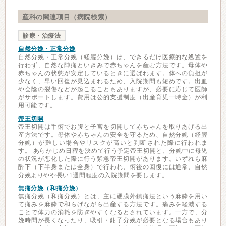
産科の関連項目（病院検索）
診療・治療法
自然分娩・正常分娩
自然分娩・正常分娩（経腟分娩）は、できるだけ医療的な処置を
行わず、自然な陣痛といきみで赤ちゃんを産む方法です。母体や
赤ちゃんの状態が安定しているときに選ばれます。体への負担が
少なく、早い回復が見込まれるため、入院期間も短めです。出血
や会陰の裂傷などが起こることもありますが、必要に応じて医師
がサポートします。費用は公的支援制度（出産育児一時金）が利
用可能です。
帝王切開
帝王切開は手術でお腹と子宮を切開して赤ちゃんを取りあげる出
産方法です。母体や赤ちゃんの安全を守るため、自然分娩（経腟
分娩）が難しい場合やリスクが高いと判断された際に行われま
す。 あらかじめ日程を決めて行う予定帝王切開と、分娩中に母児
の状況が悪化した際に行う緊急帝王切開があります。いずれも麻
酔下（下半身または全身）で行われ、術後の回復には通常、自然
分娩よりやや長い1週間程度の入院期間を要します。
無痛分娩（和痛分娩）
無痛分娩（和痛分娩）とは、主に硬膜外鎮痛法という麻酔を用い
て痛みを麻酔で和らげながら出産する方法です。痛みを軽減する
ことで体力の消耗を防ぎやすくなるとされています。一方で、分
娩時間が長くなったり、吸引・鉗子分娩が必要となる場合もあり