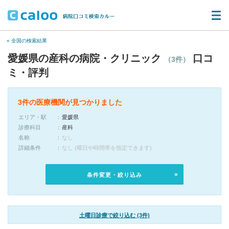
« 全国の検索結果
愛媛県の産科の病院・クリニック
口コ
（3件）
ミ・評判
3件の医療機関が見つかりました
エリア・駅
愛媛県
診療科目
産科
名称
なし
詳細条件
なし (曜日や時間帯を指定できます)
条件変更・絞り込み
土曜日診療で絞り込む (3件)