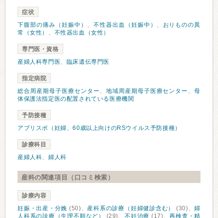
症状
下腹部の痛み（妊娠中）
、
不性器出血（妊娠中）
、
おりものの異
常（女性）
、
不性器出血（女性）
専門医・資格
産婦人科専門医
、
臨床遺伝専門医
指定病院
総合周産期母子医療センター
、
地域周産期母子医療センター
、
母
体保護法指定医の配置されている医療機関
予防接種
アブリスボ（妊婦、60歳以上向けのRSウイルス予防接種）
診療科目
産婦人科
、
婦人科
産科の関連項目（口コミ検索）
診療内容
妊娠・出産・分娩
(50)、
産科系の診療（妊婦健診含む）
(30)、
婦
人科系の診療（生理不順など）
(29)、
不妊治療
(17)、
再検査・精