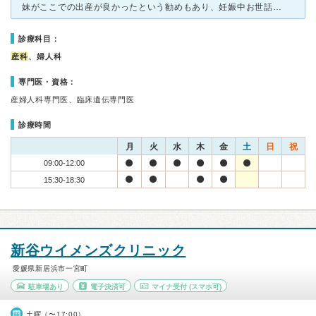
妹がここでの出産が良かったという勧めもあり、妊娠中お世話になりました。とても施設はキレイで上品な感じでした。診察も丁寧で、スタッフの方はとにかく挨拶や説明も丁寧でいつ行っても気持ちが良かったです。施設
診療科目：
産科
、婦人科
専門医・資格：
産婦人科専門医、臨床遺伝専門医
診療時間
月
火
水
木
金
土
日
祝
09:00-12:00
15:30-18:30
新谷ウイメンズクリニック
愛媛県新居浜市一宮町
駐車場あり
電子決済可
マイナ受付
(スマホ可)
土曜（〜17:00）