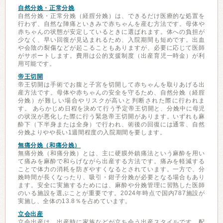
自然分娩・正常分娩
自然分娩・正常分娩（経腟分娩）は、できるだけ医療的な処置を
行わず、自然な陣痛といきみで赤ちゃんを産む方法です。母体や
赤ちゃんの状態が安定しているときに選ばれます。体への負担が
少なく、早い回復が見込まれるため、入院期間も短めです。出血
や会陰の裂傷などが起こることもありますが、必要に応じて医師
がサポートします。費用は公的支援制度（出産育児一時金）が利
用可能です。
帝王切開
帝王切開は手術でお腹と子宮を切開して赤ちゃんを取りあげる出
産方法です。母体や赤ちゃんの安全を守るため、自然分娩（経腟
分娩）が難しい場合やリスクが高いと判断された際に行われま
す。 あらかじめ日程を決めて行う予定帝王切開と、分娩中に母児
の状況が悪化した際に行う緊急帝王切開があります。いずれも麻
酔下（下半身または全身）で行われ、術後の回復には通常、自然
分娩よりやや長い1週間程度の入院期間を要します。
無痛分娩（和痛分娩）
無痛分娩（和痛分娩）とは、主に硬膜外鎮痛法という麻酔を用い
て痛みを麻酔で和らげながら出産する方法です。痛みを軽減する
ことで体力の消耗を防ぎやすくなるとされています。一方で、分
娩時間が長くなったり、吸引・鉗子分娩が必要となる場合もあり
ます。安全に実施するためには、麻酔や分娩管理に習熟した医師
のいる施設を選ぶことが重要です。2024年時点で国内787施設が
実施し、全体の13.8％を占めています。
立会出産
立会出産は、出産時に家族などが立ち会う出産スタイルです。配