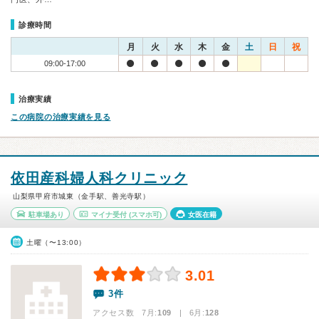
診療時間
月
火
水
木
金
土
日
祝
09:00-17:00
治療実績
この病院の治療実績を見る
依田産科婦人科クリニック
山梨県甲府市城東（金手駅、善光寺駅）
駐車場あり
マイナ受付
(スマホ可)
女医在籍
土曜（〜13:00）
3.01
3件
アクセス数 7月:
109
| 6月:
128