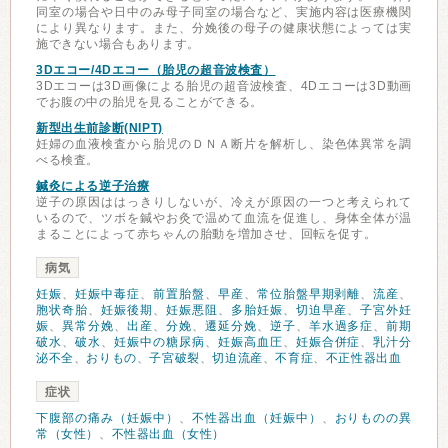
同室の場合や日中のみ母子同室の場合など、実施内容は医療機関
により異なります。また、分娩後の母子の健康状態によっては実
施できない場合もあります。
3Dエコー/4Dエコー（胎児の超音波検査）
3Dエコーは3D画像による胎児の超音波検査、4Dエコーは3D動画
でお腹の中の胎児を見ることができる。
新型出生前診断(NIPT)
妊婦の血液検査から胎児のＤＮＡ断片を解析し、染色体異常を調
べる検査。
鍼灸による逆子治療
逆子の原因ははっきりしないが、冷えが原因の一つと考えられて
いるので、ツボを鍼やお灸で温めて血流を促進し、身体全体が温
まることによって赤ちゃんの胎動を増加させ、回転を促す。
病気
妊娠
、
妊娠中毒症
、
前置胎盤
、
早産
、
常位胎盤早期剥離
、
流産
、
胞状奇胎
、
妊娠後期
、
妊娠悪阻
、
多胎妊娠
、
切迫早産
、
子宮外妊
娠
、
異常分娩
、
出産
、
分娩
、
遷延分娩
、
逆子
、
羊水過多症
、
前期
破水
、
破水
、
妊娠中の糖尿病
、
妊娠高血圧
、
妊娠合併症
、
乳汁分
泌不全
、
おりもの
、
子宮破裂
、
切迫流産
、
不育症
、
不正性器出血
症状
下腹部の痛み（妊娠中）
、
不性器出血（妊娠中）
、
おりものの異
常（女性）
、
不性器出血（女性）