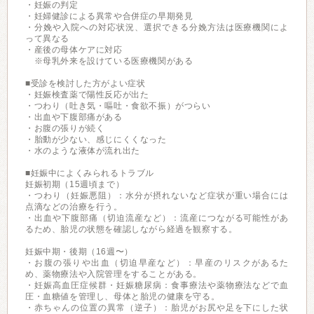
・妊娠の判定
・妊婦健診による異常や合併症の早期発見
・分娩や入院への対応状況、選択できる分娩方法は医療機関によ
って異なる
・産後の母体ケアに対応
※母乳外来を設けている医療機関がある
■受診を検討した方がよい症状
・妊娠検査薬で陽性反応が出た
・つわり（吐き気・嘔吐・食欲不振）がつらい
・出血や下腹部痛がある
・お腹の張りが続く
・胎動が少ない、感じにくくなった
・水のような液体が流れ出た
■妊娠中によくみられるトラブル
妊娠初期（15週頃まで）
・つわり（妊娠悪阻）：水分が摂れないなど症状が重い場合には
点滴などの治療を行う。
・出血や下腹部痛（切迫流産など）：流産につながる可能性があ
るため、胎児の状態を確認しながら経過を観察する。
妊娠中期・後期（16週〜）
・お腹の張りや出血（切迫早産など）：早産のリスクがあるた
め、薬物療法や入院管理をすることがある。
・妊娠高血圧症候群・妊娠糖尿病：食事療法や薬物療法などで血
圧・血糖値を管理し、母体と胎児の健康を守る。
・赤ちゃんの位置の異常（逆子）：胎児がお尻や足を下にした状