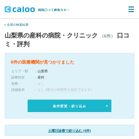
« 全国の検索結果
山梨県の産科の病院・クリニック
口コ
（6件）
ミ・評判
6件の医療機関が見つかりました
エリア・駅
山梨県
診療科目
産科
名称
なし
詳細条件
なし (曜日や時間帯を指定できます)
条件変更・絞り込み
土曜日診療で絞り込む (4件)