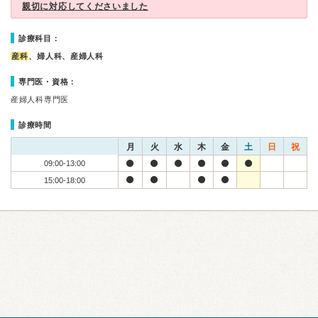
親切に対応してくださいました
診療科目：
産科
、婦人科、産婦人科
専門医・資格：
産婦人科専門医
診療時間
月
火
水
木
金
土
日
祝
09:00-13:00
15:00-18:00