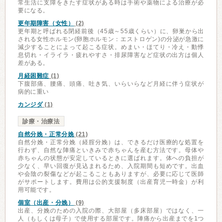
常生活に支障をきたす症状がある時は手術や薬物による治療が必
要になる。
更年期障害（女性）
(2)
更年期と呼ばれる閉経前後（45歳～55歳くらい）に、卵巣から出
される女性ホルモン(卵胞ホルモン：エストロゲン)の分泌が急激に
減少することによって起こる症状。めまい・ほてり・冷え・動悸
息切れ・イライラ・疲れやすさ・排尿障害など症状の出方は個人
差がある。
月経困難症
(1)
下腹部痛、腰痛、頭痛、吐き気、いらいらなど月経に伴う症状が
病的に重い
カンジダ
(1)
診療・治療法
自然分娩・正常分娩
(21)
自然分娩・正常分娩（経腟分娩）は、できるだけ医療的な処置を
行わず、自然な陣痛といきみで赤ちゃんを産む方法です。母体や
赤ちゃんの状態が安定しているときに選ばれます。体への負担が
少なく、早い回復が見込まれるため、入院期間も短めです。出血
や会陰の裂傷などが起こることもありますが、必要に応じて医師
がサポートします。費用は公的支援制度（出産育児一時金）が利
用可能です。
個室（出産・分娩）
(9)
出産、分娩のための入院の際、大部屋（多床部屋）ではなく、一
人（もしくは母子）で使用する部屋です。陣痛から出産までを1つ