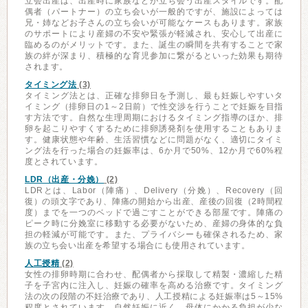
立会出産は、出産時に家族などが立ち会う出産スタイルです。配
偶者（パートナー）の立ち会いが一般的ですが、施設によっては
兄・姉などお子さんの立ち会いが可能なケースもあります。家族
のサポートにより産婦の不安や緊張が軽減され、安心して出産に
臨めるのがメリットです。また、誕生の瞬間を共有することで家
族の絆が深まり、積極的な育児参加に繋がるといった効果も期待
されます。
タイミング法
(3)
タイミング法とは、正確な排卵日を予測し、最も妊娠しやすいタ
イミング（排卵日の1～2日前）で性交渉を行うことで妊娠を目指
す方法です。自然な生理周期におけるタイミング指導のほか、排
卵を起こりやすくするために排卵誘発剤を使用することもありま
す。健康状態や年齢、生活習慣などに問題がなく、適切にタイミ
ング法を行った場合の妊娠率は、6か月で50%、12か月で60%程
度とされています。
LDR（出産・分娩）
(2)
LDRとは、Labor（陣痛）、Delivery（分娩）、Recovery（回
復）の頭文字であり、陣痛の開始から出産、産後の回復（2時間程
度）までを一つのベッドで過ごすことができる部屋です。陣痛の
ピーク時に分娩室に移動する必要がないため、産婦の身体的な負
担の軽減が可能です。また、プライバシーも確保されるため、家
族の立ち会い出産を希望する場合にも使用されています。
人工授精
(2)
女性の排卵時期に合わせ、配偶者から採取して精製・濃縮した精
子を子宮内に注入し、妊娠の確率を高める治療です。タイミング
法の次の段階の不妊治療であり、人工授精による妊娠率は5～15%
程度とされています。自然妊娠に近く、母体にかかる負担が少な