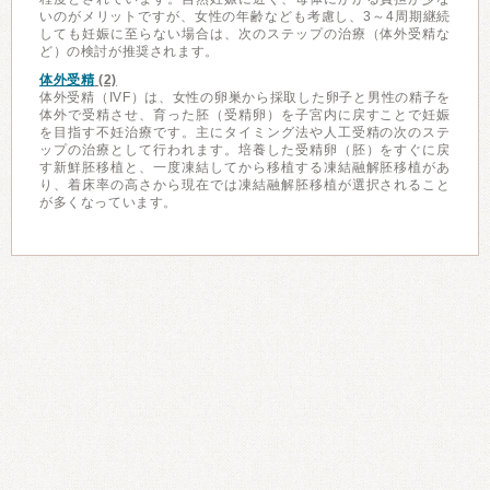
いのがメリットですが、女性の年齢なども考慮し、3～4周期継続
しても妊娠に至らない場合は、次のステップの治療（体外受精な
ど）の検討が推奨されます。
体外受精
(2)
体外受精（IVF）は、女性の卵巣から採取した卵子と男性の精子を
体外で受精させ、育った胚（受精卵）を子宮内に戻すことで妊娠
を目指す不妊治療です。主にタイミング法や人工受精の次のステ
ップの治療として行われます。培養した受精卵（胚）をすぐに戻
す新鮮胚移植と、一度凍結してから移植する凍結融解胚移植があ
り、着床率の高さから現在では凍結融解胚移植が選択されること
が多くなっています。