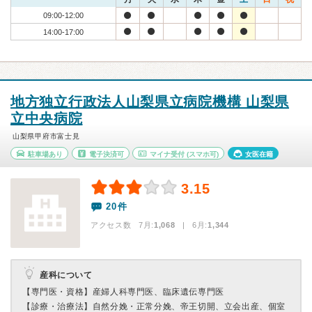
09:00-12:00
14:00-17:00
地方独立行政法人山梨県立病院機構 山梨県
立中央病院
山梨県甲府市富士見
駐車場あり
電子決済可
マイナ受付
(スマホ可)
女医在籍
3.15
20件
アクセス数 7月:
1,068
| 6月:
1,344
産科について
【専門医・資格】
産婦人科専門医、臨床遺伝専門医
【診療・治療法】
自然分娩・正常分娩、帝王切開、立会出産、個室