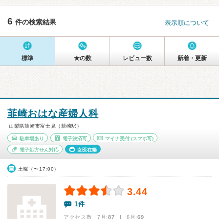
6
件の検索結果
表示順について
標準
★の数
レビュー数
新着・更新
韮崎おはな産婦人科
山梨県韮崎市富士見（韮崎駅）
駐車場あり
電子決済可
マイナ受付
(スマホ可)
電子処方せん対応
女医在籍
土曜（〜17:00）
3.44
1件
アクセス数 7月:
87
| 6月:
69