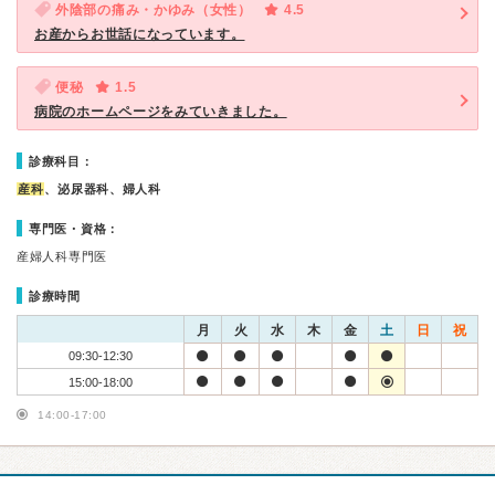
外陰部の痛み・かゆみ（女性）
4.5
お産からお世話になっています。
便秘
1.5
病院のホームページをみていきました。
診療科目：
産科
、泌尿器科、婦人科
専門医・資格：
産婦人科専門医
診療時間
月
火
水
木
金
土
日
祝
09:30-12:30
15:00-18:00
14:00-17:00