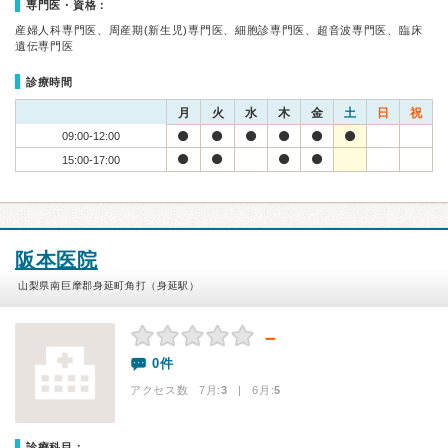
専門医・資格：
産婦人科専門医、周産期(新生児)専門医、細胞診専門医、超音波専門医、臨床
遺伝専門医
診療時間
月
火
水
木
金
土
日
祝
09:00-12:00
15:00-17:00
阪本医院
山梨県南巨摩郡身延町角打（身延駅）
－
0件
アクセス数 7月:
3
| 6月:
5
診療科目：