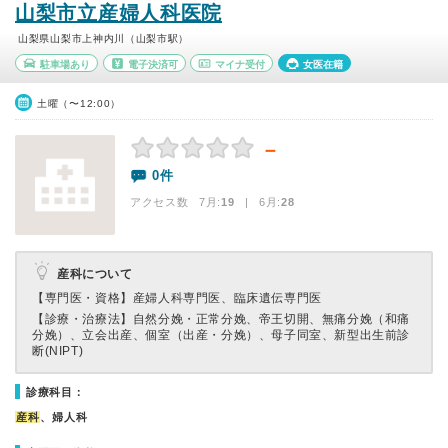
山梨市立産婦人科医院
山梨県山梨市上神内川（山梨市駅）
駐車場あり
電子決済可
マイナ受付
女医在籍
土曜（〜12:00）
－
0件
アクセス数 7月:
19
| 6月:
28
産科について
【専門医・資格】
産婦人科専門医、臨床遺伝専門医
【診療・治療法】
自然分娩・正常分娩、帝王切開、無痛分娩（和痛
分娩）、立会出産、個室（出産・分娩）、母子同室、新型出生前診
断(NIPT)
診療科目：
産科
、婦人科