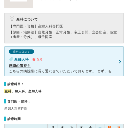
産科について
【専門医・資格】
産婦人科専門医
【診療・治療法】
自然分娩・正常分娩、帝王切開、立会出産、個室
（出産・分娩）、母子同室
産科の口コミ
産婦人科
5.0
感謝の気持ち
こちらの病院様に長く通わせていただいております。 まず、もう院長先生様のお人柄、本当に言葉にできないほど素晴らしいです、安心感、やさしさ、丁寧さ、私たち患者の気持ちを親身にお聞きくださり、ご相談し合
診療科目：
産科
、婦人科、産婦人科
専門医・資格：
産婦人科専門医
診療時間
月
火
水
木
金
土
日
祝