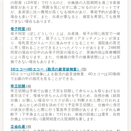
の部屋（LDR室）で行うものと、分娩後の入院期間を過ごす産後
個室があります。周囲を気にせずに過ごせるのがメリットです
が、多床室に比べ費用が高くなる傾向があり、事前予約が必要な
場合も多いです。また、出産が重なると、個室を希望しても使用
できない場合もあります。
母子同室
(6)
母子同室（ぼしどうしつ）とは、出産後、母子が同じ病室で一緒
に過ごすことです。親子としての絆（アタッチメント）が深ま
り、母乳育児がスムーズに進みやすくなることや、退院後の育児
に早く慣れることができるといったメリットがあります。24時間
同室の場合や日中のみ母子同室の場合など、実施内容は医療機関
により異なります。また、分娩後の母子の健康状態によっては実
施できない場合もあります。
3Dエコー/4Dエコー（胎児の超音波検査）
(5)
3Dエコーは3D画像による胎児の超音波検査、4Dエコーは3D動画
でお腹の中の胎児を見ることができる。
帝王切開
(4)
帝王切開は手術でお腹と子宮を切開して赤ちゃんを取りあげる出
産方法です。母体や赤ちゃんの安全を守るため、自然分娩（経腟
分娩）が難しい場合やリスクが高いと判断された際に行われま
す。 あらかじめ日程を決めて行う予定帝王切開と、分娩中に母児
の状況が悪化した際に行う緊急帝王切開があります。いずれも麻
酔下（下半身または全身）で行われ、術後の回復には通常、自然
分娩よりやや長い1週間程度の入院期間を要します。
立会出産
(4)