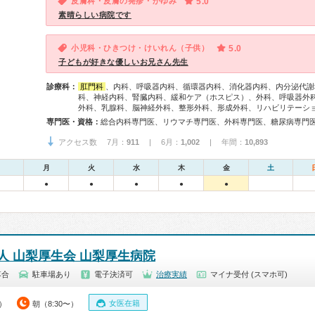
皮膚科・皮膚の発疹・かゆみ
5.0
素晴らしい病院です
小児科・ひきつけ・けいれん（子供）
5.0
子どもが好きな優しいお兄さん先生
診療科：
肛門科
、内科、呼吸器内科、循環器内科、消化器内科、内分泌代謝
科、神経内科、腎臓内科、緩和ケア（ホスピス）、外科、呼吸器外
外科、乳腺科、脳神経外科、整形外科、形成外科、リハビリテーシ
専門医・資格：
アクセス数 7月：
911
| 6月：
1,002
| 年間：
10,893
月
火
水
木
金
土
●
●
●
●
●
人 山梨厚生会 山梨厚生病院
落合
駐車場あり
電子決済可
治療実績
マイナ受付 (スマホ可)
女医在籍
0）
朝（8:30〜）