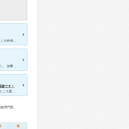
2017年11月上旬。 仕事中立っているのも辛いくらい痛む様になり、近くの外科の併設の肛門科を受診しました。 そこの医師に『痔瘻』と病名をつけられ紹介していただいたのが藤井先生でした。
[症状・来院理由] ７月に肛門の周辺が鈍痛で、netで調べて通院しました。 診断は痔瘻と診断受けました。 [医師の診断・治療法] 初日は、抗生物質と痛み止めと整腸剤をもらいましたが、いっこ
感謝です！
【診断まで】 肛門に違和感がありましたが、様子見で数日間放置したところ悪化したので肛門科を調べ藤井肛門科で診察してもらいました。 ローションを塗り肛門内に指入れされ（触診）、超音波検診で器
視鏡専門医
日
祝