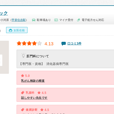
ック
中小河原（
甲斐住吉駅
）
駐車場あり
マイナ受付
電子処方せん対応
女医在籍
0）
4.13
口コミ3件
肛門科について
【専門医・資格】
消化器病専門医
5.0
乳がん検診の精査
乳腺科
4.5
話しやすい先生です
健康診断
4.5