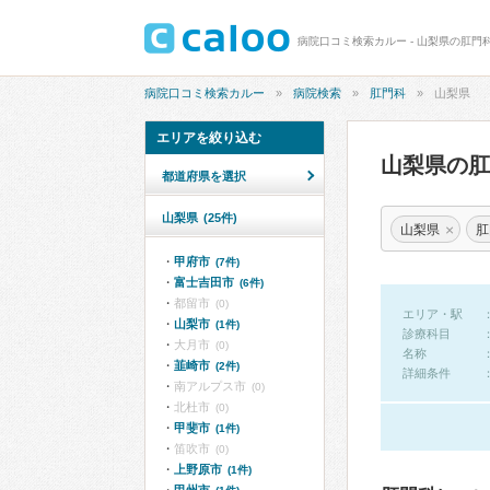
病院口コミ検索カルー - 山梨県の肛門
病院口コミ検索カルー
病院検索
肛門科
山梨県
エリアを絞り込む
山梨県の
都道府県を選択
山梨県
(25件)
×
山梨県
肛
甲府市
(7件)
富士吉田市
(6件)
都留市
(0)
エリア・駅
山梨市
(1件)
診療科目
大月市
(0)
名称
韮崎市
(2件)
詳細条件
南アルプス市
(0)
北杜市
(0)
甲斐市
(1件)
笛吹市
(0)
上野原市
(1件)