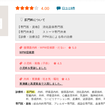
4.00
口コミ6件
肛門科について
【専門医・資格】
消化器病専門医
【専門外来】
ストーマ専門外来
【診療・治療法】
PPH法による痔の治療
循環器内科・WPW症候群・だるい
5.0
WPW症候群
小児科・発熱（子供）
4.5
小児科を受診しました
内科・胃潰瘍・吐き気・嘔吐
4.5
胃潰瘍と高度貧血で入院しました。
診療科：
肛門科
、内科、呼吸器内科、循環器内科、消化器内科、糖尿病科、
腎臓内科、外科、呼吸器外科、心臓血管外科、乳腺科、脳神経外科
科、形成外科、リハビリテーション科、皮膚科、泌尿器科、眼科、
専門医・資格：