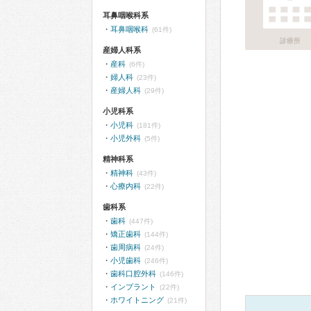
耳鼻咽喉科系
耳鼻咽喉科
(61件)
診療所
産婦人科系
産科
(6件)
婦人科
(23件)
産婦人科
(29件)
小児科系
小児科
(181件)
小児外科
(5件)
精神科系
精神科
(43件)
心療内科
(22件)
歯科系
歯科
(447件)
矯正歯科
(144件)
歯周病科
(24件)
小児歯科
(246件)
歯科口腔外科
(146件)
インプラント
(22件)
ホワイトニング
(21件)