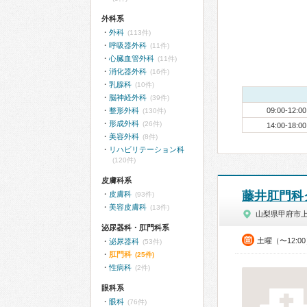
外科系
外科
(113件)
呼吸器外科
(11件)
心臓血管外科
(11件)
消化器外科
(16件)
乳腺科
(10件)
脳神経外科
(39件)
整形外科
09:00-12:00
(130件)
形成外科
(26件)
14:00-18:00
美容外科
(8件)
リハビリテーション科
(120件)
皮膚科系
藤井肛門科
皮膚科
(93件)
美容皮膚科
(13件)
山梨県甲府市
泌尿器科・肛門科系
土曜（〜12:0
泌尿器科
(53件)
肛門科
(25件)
性病科
(2件)
眼科系
眼科
(76件)