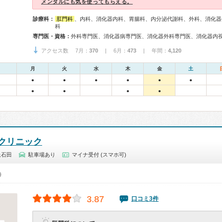
メンタルにも気を使ってもらえる。
診療科：
肛門科
、内科、消化器内科、胃腸科、内分泌代謝科、外科、消化器
科
専門医・資格：
アクセス数 7月：
370
| 6月：
473
| 年間：
4,120
月
火
水
木
金
土
●
●
●
●
●
●
●
●
●
●
クリニック
上石田
駐車場あり
マイナ受付 (スマホ可)
0）
3.87
口コミ3件