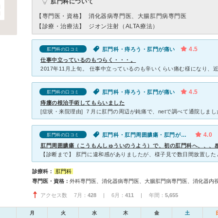
肛門科について
【専門医・資格】
消化器病専門医、大腸肛門病専門医
【診療・治療法】
ジオン注射（ALTA療法）
4.5
肛門科・痔ろう・肛門が痛い
肛門科の口コミ
仕事中立っているのもつらく・・・。
4.5
肛門科・痔ろう・肛門が痛い
肛門科の口コミ
痔瘻の根治手術してもらいました
4.0
肛門科・肛門周囲膿瘍・肛門が痛い
肛門科の口コミ
肛門周囲膿瘍（こうもんしゅういのうよう）で、初の肛門科へ、、、
診療科：
肛門科
専門医・資格：
外科専門医、消化器病専門医、大腸肛門病専門医、消化器内
アクセス数 7月：
428
| 6月：
411
| 年間：
5,655
月
火
水
木
金
土