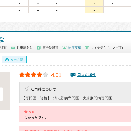
●
●
●
●
●
●
●
●
●
院
増坪町
駐車場あり
電子決済可
治療実績
マイナ受付 (スマホ可)
女医在籍
4.01
口コミ10件
肛門科について
【専門医・資格】
消化器病専門医、大腸肛門病専門医
5.0
よかったです。