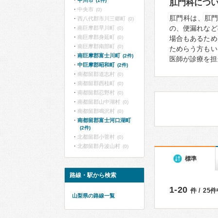
甲州市
(1件)
肛門科につ
中央市
(0)
肛門科は、肛
西八代郡市川三郷町
(0)
の、便漏れなど
南巨摩郡早川町
(0)
南巨摩郡身延町
(0)
場合もあるため
南巨摩郡南部町
(0)
ためらう方もい
南巨摩郡富士川町
(2件)
医師が診療を担
中巨摩郡昭和町
(2件)
南都留郡道志村
(0)
南都留郡西桂町
(0)
南都留郡忍野村
(0)
南都留郡山中湖村
(0)
南都留郡鳴沢村
(0)
南都留郡富士河口湖町
(2件)
北都留郡小菅村
(0)
北都留郡丹波山村
(0)
標準
路線・駅から検索
1-20
件 / 25
山梨県の路線一覧