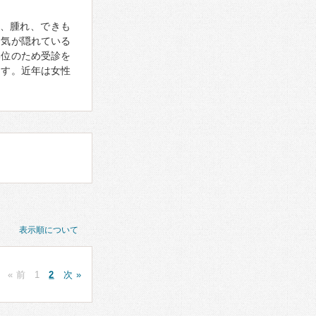
、腫れ、できも
病気が隠れている
部位のため受診を
ます。近年は女性
表示順について
« 前
1
2
次 »