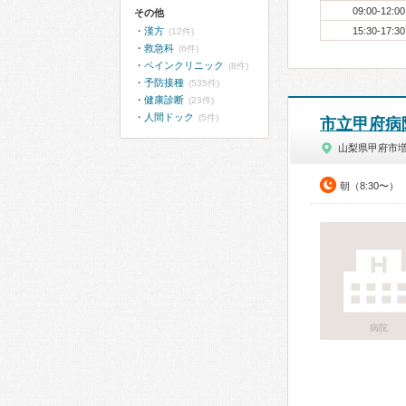
09:00-12:00
その他
漢方
15:30-17:30
(12件)
救急科
(6件)
ペインクリニック
(8件)
予防接種
(535件)
健康診断
(23件)
人間ドック
(5件)
市立甲府病
山梨県甲府市
朝（8:30〜）
病院