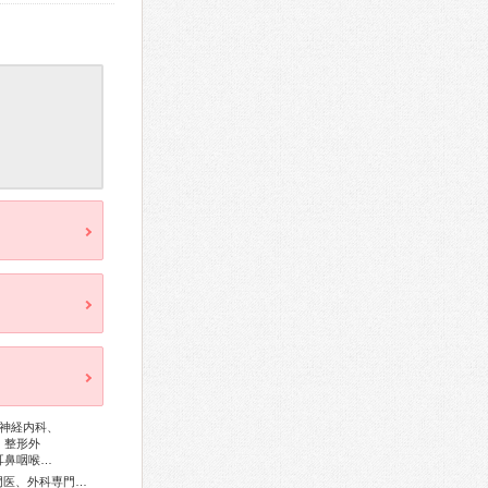
神経内科、
、整形外
耳鼻咽喉…
総合内科専門医、アレルギー専門医、感染症専門医、血液専門医、外科専門医、糖尿病専門医、内分泌代謝科専門医、呼吸器専門医、呼吸器外科専門医、循環器専門医、心臓血管外科専門医、不整脈専門医、消化器病専門医、肝臓専門医、消化器内視鏡専門医、泌尿器科専門医、腎臓専門医、透析専門医、神経内科専門医、脳神経外科専門医、頭痛専門医、てんかん専門医、整形外科専門医、リハビリテーション科専門医、脊椎脊髄外科専門医、皮膚科専門医、眼科専門医、耳鼻咽喉科専門医、めまい相談医、産婦人科専門医、婦人科腫瘍専門医、乳腺専門医、女性ヘルスケア専門医、小児科専門医、小児神経専門医、認知症専門医、麻酔科専門医、病理専門医、口腔外科専門医、放射線科専門医、漢方専門医、がん薬物療法専門医、がん治療認定医