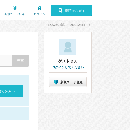
病院をさがす
新規ユーザ登録
ログイン
182,230
病院・
264,124
口コミ
ゲスト
さん
ログインしてください
新規ユーザ登録
絞り込み »