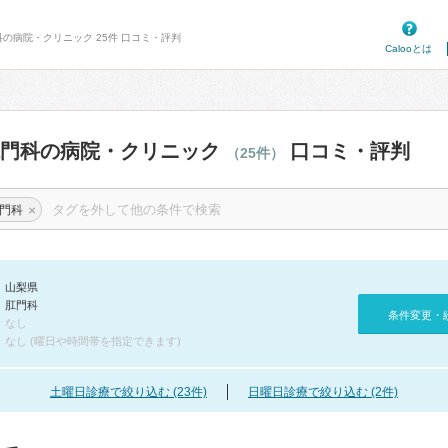
科の病院・クリニック 25件 口コミ・評判
Calooとは
肛門科の病院・クリニック
口コミ・評判
（25件）
×
門科
山梨県
肛門科
条件変更・
なし
なし (曜日や時間帯を指定できます)
土曜日診療で絞り込む (23件)
日曜日診療で絞り込む (2件)