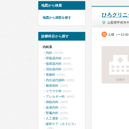
地図から検索
ひろクリニ
地図から病院を探す
山梨県甲府市
土曜（〜12:0
診療科目から探す
内科系
内科
(397件)
呼吸器内科
(48件)
循環器内科
(85件)
消化器内科
(127件)
胃腸科
(23件)
診療所
内分泌代謝科
(20件)
糖尿病科
(33件)
リウマチ科
(50件)
アレルギー科
(48件)
神経内科
(39件)
血液内科
(4件)
腎臓内科
(22件)
人工透析
(12件)
緩和ケア（ホスピス）
(3件)