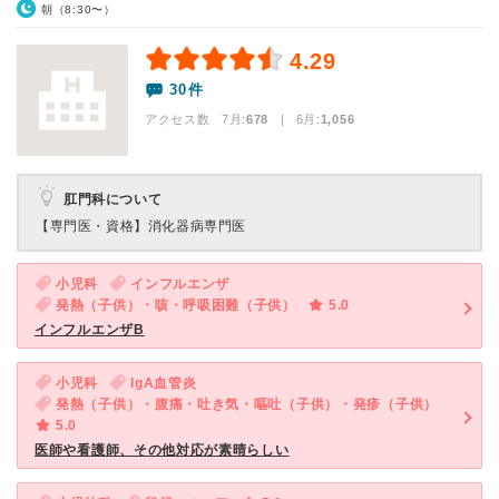
朝（8:30〜）
4.29
30件
アクセス数 7月:
678
| 6月:
1,056
肛門科について
【専門医・資格】
消化器病専門医
小児科
インフルエンザ
発熱（子供）・咳・呼吸困難（子供）
5.0
インフルエンザB
小児科
IgA血管炎
発熱（子供）・腹痛・吐き気・嘔吐（子供）・発疹（子供）
5.0
医師や看護師、その他対応が素晴らしい