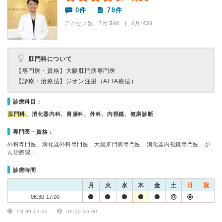
0件
78件
アクセス数 7月:
544
| 6月:
430
肛門科について
【専門医・資格】
大腸肛門病専門医
【診療・治療法】
ジオン注射（ALTA療法）
診療科目：
肛門科
、消化器内科、胃腸科、外科、内視鏡、健康診断
専門医・資格：
外科専門医、消化器外科専門医、大腸肛門病専門医、消化器内視鏡専門医、が
ん治療認…
診療時間
月
火
水
木
金
土
日
祝
08:30-17:00
08:30-13:00
08:30-16:00