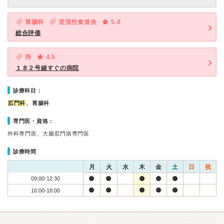
胃腸科
逆流性食道炎
5.0
総合評価
痔
4.5
１８２号線すぐの病院
診療科目：
肛門科
、胃腸科
専門医・資格：
外科専門医、大腸肛門病専門医
診療時間
月
火
水
木
金
土
日
祝
09:00-12:30
16:00-18:00