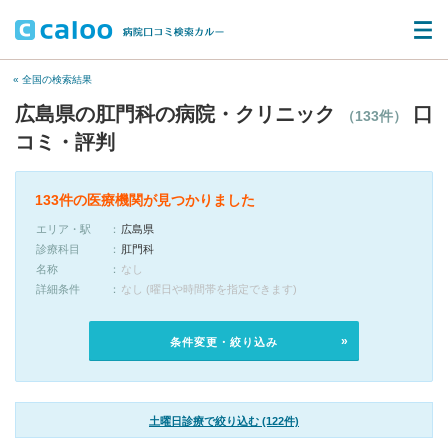
« 全国の検索結果
広島県の肛門科の病院・クリニック
口
（133件）
コミ・評判
133件の医療機関が見つかりました
エリア・駅
広島県
診療科目
肛門科
名称
なし
詳細条件
なし (曜日や時間帯を指定できます)
条件変更・絞り込み
土曜日診療で絞り込む (122件)