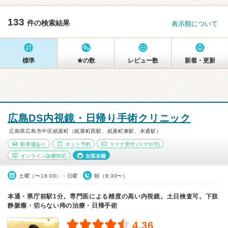
133
件の検索結果
表示順について
標準
★の数
レビュー数
新着・更新
広島DS内視鏡・日帰り手術クリニック
広島県広島市中区紙屋町（紙屋町西駅、紙屋町東駅、本通駅）
駐車場あり
ネット予約
マイナ受付
(スマホ可)
オンライン診療対応
女医在籍
土曜（〜16:00）・日曜
朝（8:30〜）
本通・県庁前駅1分。専門医による精度の高い内視鏡。土日検査可。下肢
静脈瘤・切らない痔の治療・日帰手術
4.36