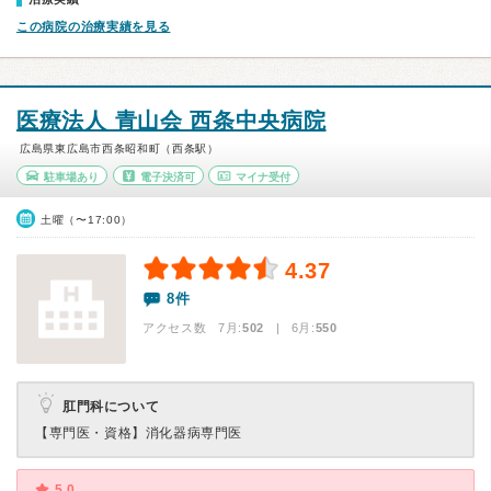
この病院の治療実績を見る
医療法人 青山会 西条中央病院
広島県東広島市西条昭和町（西条駅）
駐車場あり
電子決済可
マイナ受付
土曜（〜17:00）
4.37
8件
アクセス数 7月:
502
| 6月:
550
肛門科について
【専門医・資格】
消化器病専門医
5.0