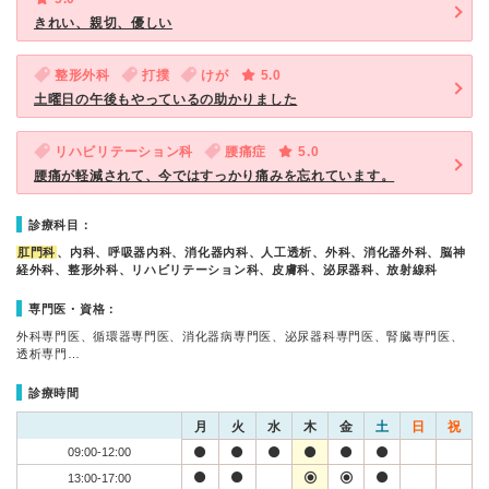
きれい、親切、優しい
整形外科
打撲
けが
5.0
土曜日の午後もやっているの助かりました
リハビリテーション科
腰痛症
5.0
腰痛が軽減されて、今ではすっかり痛みを忘れています。
診療科目：
肛門科
、内科、呼吸器内科、消化器内科、人工透析、外科、消化器外科、脳神
経外科、整形外科、リハビリテーション科、皮膚科、泌尿器科、放射線科
専門医・資格：
外科専門医、循環器専門医、消化器病専門医、泌尿器科専門医、腎臓専門医、
透析専門…
診療時間
月
火
水
木
金
土
日
祝
09:00-12:00
13:00-17:00