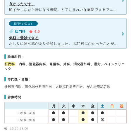
良かったです。
恥ずかしながら痔になり来院。とてもきれいな病院でまるでエステのようでした（笑）診療科も科なのでちょっと恥ずかしかったのですが、そのあたりは配慮もされておりもっと早くに来ればよかったと思いました。全然恥
肛門科の口コミ
肛門科
4.0
気軽に受診できる
おしりに違和感があり受診しました。 肛門科にかかったことがなかったので、どのクリニックに行こうか迷いましたが、こちらのわかりやすいクリニック名に惹かれて決めました。 診察については、看護師さんの聞
診療科目：
肛門科
、内科、消化器内科、胃腸科、外科、消化器外科、漢方、ペインクリニ
ック
専門医・資格：
外科専門医、消化器外科専門医、大腸肛門病専門医、がん治療認定医
診療時間
月
火
水
木
金
土
日
祝
10:00-13:00
15:00-19:00
15:00-18:00