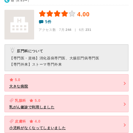
朝（8:45〜）
4.00
5件
アクセス数 7月:
244
| 6月:
231
肛門科について
【専門医・資格】
消化器病専門医、大腸肛門病専門医
【専門外来】
ストーマ専門外来
5.0
大きな病院
乳腺科
5.0
乳がん健診で利用しました
皮膚科
4.0
小児科がなくなってしまいました