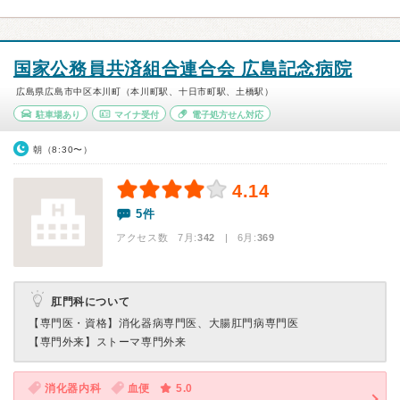
国家公務員共済組合連合会 広島記念病院
広島県広島市中区本川町（本川町駅、十日市町駅、土橋駅）
駐車場あり
マイナ受付
電子処方せん対応
朝（8:30〜）
4.14
5件
アクセス数 7月:
342
| 6月:
369
肛門科について
【専門医・資格】
消化器病専門医、大腸肛門病専門医
【専門外来】
ストーマ専門外来
消化器内科
血便
5.0