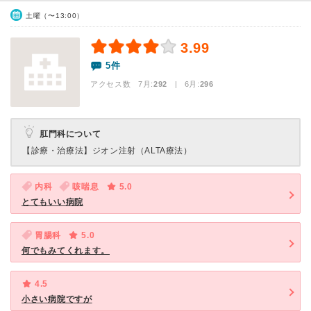
土曜（〜13:00）
3.99
5件
アクセス数 7月:
292
| 6月:
296
肛門科について
【診療・治療法】
ジオン注射（ALTA療法）
内科
咳喘息
5.0
とてもいい病院
胃腸科
5.0
何でもみてくれます。
4.5
小さい病院ですが