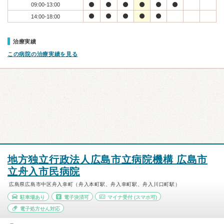
09:00-13:00
14:00-18:00
治療実績
この病院の治療実績を見る
地方独立行政法人広島市立病院機構 広島市
立舟入市民病院
広島県広島市中区舟入幸町（舟入本町駅、舟入幸町駅、舟入川口町駅）
駐車場あり
電子決済可
マイナ受付
(スマホ可)
電子処方せん対応