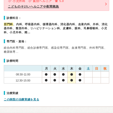
小児外科
鼠径ヘルニア
5.0
こどものそけいヘルニアや夜間救急
診療科目：
肛門科
、内科、呼吸器内科、循環器内科、消化器内科、血液内科、外科、消化
器外科、整形外科、リハビリテーション科、皮膚科、眼科、耳鼻咽喉科、小児
科、小児外科、精…
専門医・資格：
総合内科専門医、総合診療専門医、感染症専門医、血液専門医、外科専門医、
糖尿病専…
診療時間
月
火
水
木
金
土
日
祝
08:30-11:00
12:30-15:00
治療実績
この病院の治療実績を見る