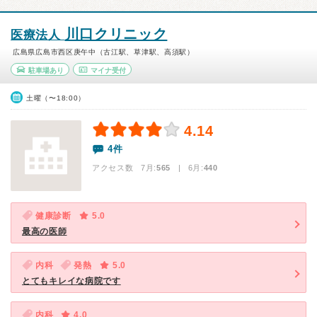
川口クリニック
医療法人
広島県広島市西区庚午中（古江駅、草津駅、高須駅）
駐車場あり
マイナ受付
土曜（〜18:00）
4.14
4件
アクセス数 7月:
565
| 6月:
440
健康診断
5.0
最高の医師
内科
発熱
5.0
とてもキレイな病院です
内科
4.0