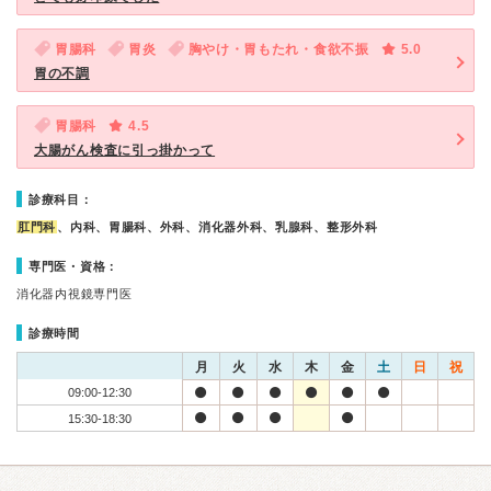
胃腸科
胃炎
胸やけ・胃もたれ・食欲不振
5.0
胃の不調
胃腸科
4.5
大腸がん検査に引っ掛かって
診療科目：
肛門科
、内科、胃腸科、外科、消化器外科、乳腺科、整形外科
専門医・資格：
消化器内視鏡専門医
診療時間
月
火
水
木
金
土
日
祝
09:00-12:30
15:30-18:30