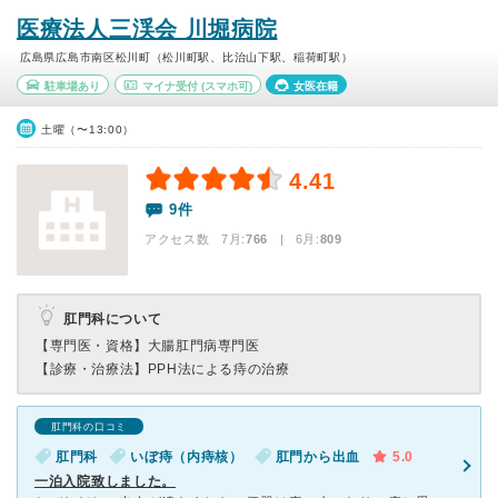
医療法人三渓会 川堀病院
広島県広島市南区松川町（松川町駅、比治山下駅、稲荷町駅）
駐車場あり
マイナ受付
(スマホ可)
女医在籍
土曜（〜13:00）
4.41
9件
アクセス数 7月:
766
| 6月:
809
肛門科について
【専門医・資格】
大腸肛門病専門医
【診療・治療法】
PPH法による痔の治療
肛門科の口コミ
肛門科
いぼ痔（内痔核）
肛門から出血
5.0
一泊入院致しました。