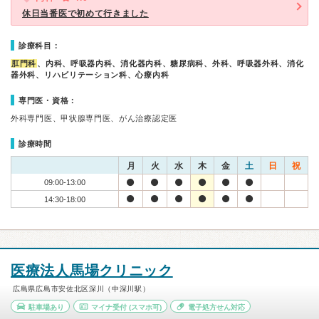
休日当番医で初めて行きました
診療科目：
肛門科
、内科、呼吸器内科、消化器内科、糖尿病科、外科、呼吸器外科、消化
器外科、リハビリテーション科、心療内科
専門医・資格：
外科専門医、甲状腺専門医、がん治療認定医
診療時間
月
火
水
木
金
土
日
祝
09:00-13:00
14:30-18:00
医療法人馬場クリニック
広島県広島市安佐北区深川（中深川駅）
駐車場あり
マイナ受付
(スマホ可)
電子処方せん対応