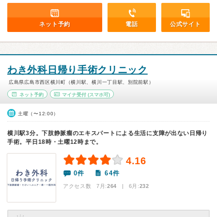
ネット予約
電話
公式サイト
わき外科日帰り手術クリニック
広島県広島市西区横川町（横川駅、横川一丁目駅、別院前駅）
ネット予約
マイナ受付
(スマホ可)
土曜（〜12:00）
横川駅3分。下肢静脈瘤のエキスパートによる生活に支障が出ない日帰り
手術。平日18時・土曜12時まで。
4.16
0件
64件
アクセス数 7月:
264
| 6月:
232