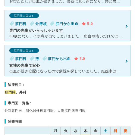
おびただしい出血が続きました。便器は真っ赤になり、痔と思いながらも恐ろしくなってきました。幾日か経過を見ましたが改善の兆しが見えず、以前お世話になった川堀病院に行きました。 安心感のある院長先生
肛門科の口コミ
肛門科
外痔核
肛門から出血
5.0
専門の先生がいらっしゃいます
30歳になり、イボ痔が出てしまいました… 出血や痛いだけではなく、歩いていて液が漏れてくるひどい状態なので、こちらの病院を訪問しました。 やっぱり専門医ですね。施設は大きいですし、年配の大先生と、
肛門科の口コミ
肛門科
痔
肛門から出血
5.0
女性の先生で安心
出血が続き心配になったので病院を探していました。妊娠中は産婦人科で薬をもらえましたが、その後は行く機会もないので新しく病院を探す必要が。診てもらう場所が場所なので出来れば同性希望で検索したところ川堀病
診療科目：
肛門科
、外科
専門医・資格：
外科専門医、消化器外科専門医、大腸肛門病専門医
診療時間
月
火
水
木
金
土
日
祝