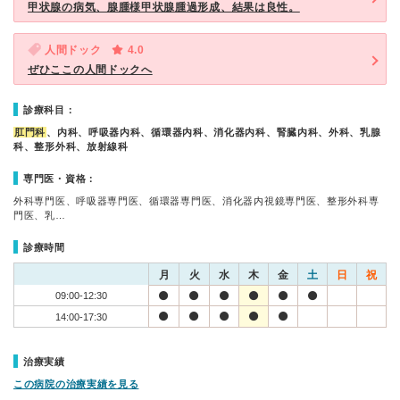
甲状腺の病気、腺腫様甲状腺腫過形成、結果は良性。
人間ドック
4.0
ぜひここの人間ドックへ
診療科目：
肛門科
、内科、呼吸器内科、循環器内科、消化器内科、腎臓内科、外科、乳腺
科、整形外科、放射線科
専門医・資格：
外科専門医、呼吸器専門医、循環器専門医、消化器内視鏡専門医、整形外科専
門医、乳…
診療時間
月
火
水
木
金
土
日
祝
09:00-12:30
14:00-17:30
治療実績
この病院の治療実績を見る