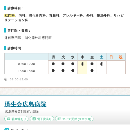
診療科目：
肛門科
、内科、消化器内科、胃腸科、アレルギー科、外科、整形外科、リハビ
リテーション科
専門医・資格：
外科専門医、消化器外科専門医
診療時間
月
火
水
木
金
土
日
祝
09:00-12:30
15:00-18:00
09:00-13:00
済生会広島病院
広島県安芸郡坂町北新地
駐車場あり
電子決済可
マイナ受付
(スマホ可)