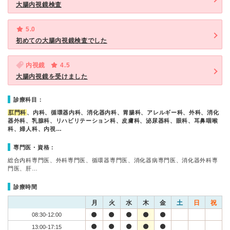
大腸内視鏡検査
5.0
初めての大腸内視鏡検査でした
内視鏡
4.5
大腸内視鏡を受けました
診療科目：
肛門科
、内科、循環器内科、消化器内科、胃腸科、アレルギー科、外科、消化
器外科、乳腺科、リハビリテーション科、皮膚科、泌尿器科、眼科、耳鼻咽喉
科、婦人科、内視…
専門医・資格：
総合内科専門医、外科専門医、循環器専門医、消化器病専門医、消化器外科専
門医、肝…
診療時間
月
火
水
木
金
土
日
祝
08:30-12:00
13:00-17:15