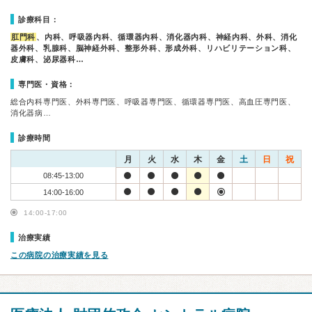
診療科目：
肛門科
、内科、呼吸器内科、循環器内科、消化器内科、神経内科、外科、消化
器外科、乳腺科、脳神経外科、整形外科、形成外科、リハビリテーション科、
皮膚科、泌尿器科…
専門医・資格：
総合内科専門医、外科専門医、呼吸器専門医、循環器専門医、高血圧専門医、
消化器病…
診療時間
月
火
水
木
金
土
日
祝
08:45-13:00
14:00-16:00
14:00-17:00
治療実績
この病院の治療実績を見る