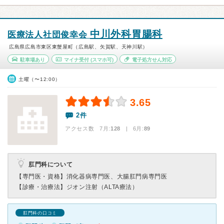
中川外科胃腸科
医療法人社団俊幸会
広島県広島市東区東蟹屋町（広島駅、矢賀駅、天神川駅）
駐車場あり
マイナ受付
(スマホ可)
電子処方せん対応
土曜（〜12:00）
3.65
2件
アクセス数 7月:
128
| 6月:
89
肛門科について
【専門医・資格】
消化器病専門医、大腸肛門病専門医
【診療・治療法】
ジオン注射（ALTA療法）
肛門科の口コミ