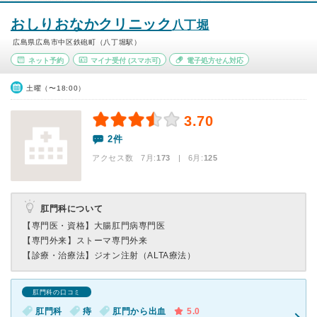
おしりおなかクリニック
八丁堀
広島県広島市中区鉄砲町（八丁堀駅）
ネット予約
マイナ受付
(スマホ可)
電子処方せん対応
土曜（〜18:00）
3.70
2件
アクセス数 7月:
173
| 6月:
125
肛門科について
【専門医・資格】
大腸肛門病専門医
【専門外来】
ストーマ専門外来
【診療・治療法】
ジオン注射（ALTA療法）
肛門科の口コミ
肛門科
痔
肛門から出血
5.0