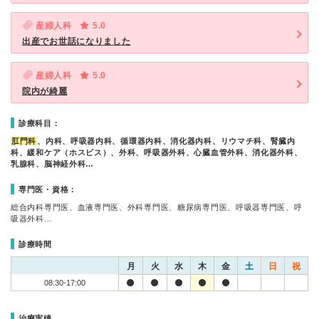
産婦人科
5.0
出産でお世話になりました
産婦人科
5.0
院内が綺麗
診療科目：
肛門科
、内科、呼吸器内科、循環器内科、消化器内科、リウマチ科、腎臓内
科、緩和ケア（ホスピス）、外科、呼吸器外科、心臓血管外科、消化器外科、
乳腺科、脳神経外科…
専門医・資格：
総合内科専門医、血液専門医、外科専門医、糖尿病専門医、呼吸器専門医、呼
吸器外科…
診療時間
月
火
水
木
金
土
日
祝
08:30-17:00
治療実績