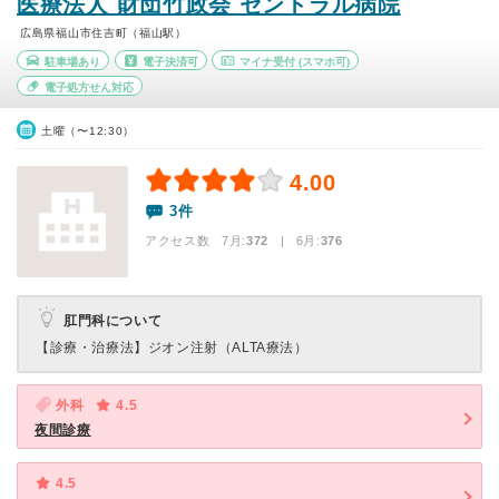
医療法人 財団竹政会 セントラル病院
広島県福山市住吉町（福山駅）
駐車場あり
電子決済可
マイナ受付
(スマホ可)
電子処方せん対応
土曜（〜12:30）
4.00
3件
アクセス数 7月:
372
| 6月:
376
肛門科について
【診療・治療法】
ジオン注射（ALTA療法）
外科
4.5
夜間診療
4.5