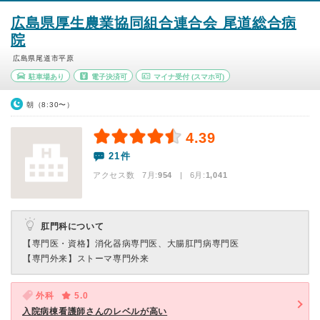
広島県厚生農業協同組合連合会 尾道総合病
院
広島県尾道市平原
駐車場あり
電子決済可
マイナ受付
(スマホ可)
朝（8:30〜）
4.39
21件
アクセス数 7月:
954
| 6月:
1,041
肛門科について
【専門医・資格】
消化器病専門医、大腸肛門病専門医
【専門外来】
ストーマ専門外来
外科
5.0
入院病棟看護師さんのレベルが高い