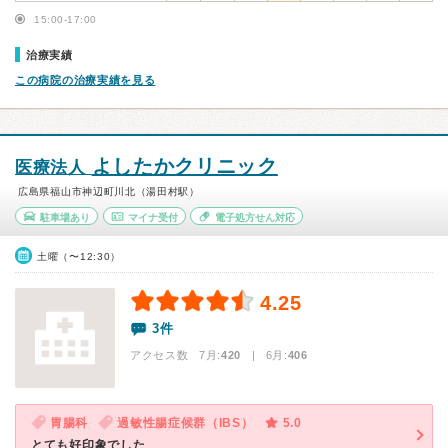
15:00-17:00
治療実績
この病院の治療実績を見る
よしたかクリニック
医療法人
広島県福山市神辺町川北（湯田村駅）
駐車場あり
マイナ受付
電子処方せん対応
土曜（〜12:30）
4.25
3件
アクセス数 7月:
420
| 6月:
406
胃腸科
過敏性腸症候群（IBS）
5.0
とても好印象でした