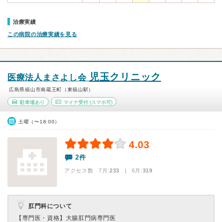
治療実績
この病院の治療実績を見る
児玉クリニック
医療法人まさよし会
広島県福山市南蔵王町（東福山駅）
駐車場あり
マイナ受付
(スマホ可)
土曜（〜18:00）
4.03
2件
アクセス数 7月:
233
| 6月:
319
肛門科について
【専門医・資格】
大腸肛門病専門医