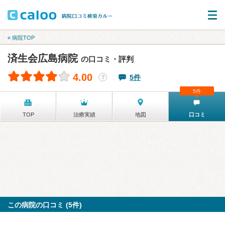
« 病院TOP
済生会広島病院
の口コミ・評判
4.00
5件
？
5件
TOP
治療実績
地図
口コミ
この病院の口コミ (5件)