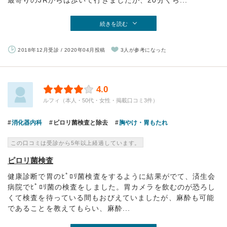
最寄りのJRからは歩いて行きましたが、20分くら...
続きを読む
2018年12月受診 / 2020年04月投稿
3人が参考になった
4.0
ルフィ（本人・50代・女性・掲載口コミ3件）
消化器内科
ピロリ菌検査と除去
胸やけ・胃もたれ
この口コミは受診から5年以上経過しています。
ピロリ菌検査
健康診断で胃のﾋﾟﾛﾘ菌検査をするように結果がでて、済生会
病院でﾋﾟﾛﾘ菌の検査をしました。胃カメラを飲むのが恐ろし
くて検査を待っている間もおびえていましたが、麻酔も可能
であることを教えてもらい、麻酔...