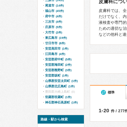
三原市
(14件)
皮膚科につ
尾道市
(14件)
皮膚科では、全
福山市
(45件)
だけでなく、内
府中市
(4件)
三次市
(4件)
液検査や専門的
庄原市
(5件)
ための適切な治
大竹市
(2件)
などの他科と連
東広島市
(19件)
廿日市市
(8件)
安芸高田市
(1件)
江田島市
(4件)
安芸郡府中町
(5件)
安芸郡海田町
(2件)
安芸郡熊野町
(3件)
安芸郡坂町
(1件)
山県郡安芸太田町
(1件)
山県郡北広島町
(1件)
豊田郡大崎上島町
(0)
標準
世羅郡世羅町
(1件)
神石郡神石高原町
(1件)
1-20
件 / 27
路線・駅から検索