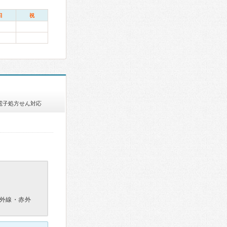
日
祝
電子処方せん対応
外線・赤外