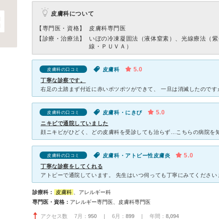
皮膚科について
【専門医・資格】
皮膚科専門医
【診療・治療法】
いぼの冷凍凝固法（液体窒素）、光線療法（紫
線・ＰＵＶＡ）
5.0
皮膚科
皮膚科の口コミ
丁寧な診察です。
5.0
皮膚科・にきび
皮膚科の口コミ
ニキビで通院していました
5.0
皮膚科・アトピー性皮膚炎
皮膚科の口コミ
丁寧な診察をしてくれる
診療科：
皮膚科
、アレルギー科
専門医・資格：
アレルギー専門医、皮膚科専門医
アクセス数 7月：
950
| 6月：
899
| 年間：
8,094