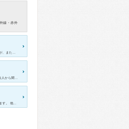
外線・赤外
右足の土踏まず付近に赤いポツポツができて、 一旦は消滅したのですが、また現れました。 こちらにかかるまで、2軒の皮膚科を受診しました。 その2軒の皮膚科では、患部は一瞬みただけで、 あとは、真
顔ニキビがひどく、どの皮膚科を受診しても治らず…こちらの病院を知人から聞き、受診させていただきました。 看護師さんの対応も優しいのですが、なんせ先生の診察が丁寧で丁寧で…待ち時間が長いのも納得です。
アトピーで通院しています。 先生はいつ伺っても丁寧にみてくださいます。 他院では薬を出して終わりのところもありますが、こちらは毎回患部をルーペでみて副作用が出ていないかをきちんとチェックの上処方し