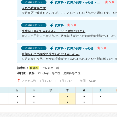
5.0
皮膚科・皮膚の発疹・かゆみ・皮膚のかぶれ
皮膚科の口コミ
人気の皮膚科です
5.0
皮膚科
皮膚科の口コミ
先生が丁寧だしかわいい。（50代男性だけど）
5.0
皮膚科・皮膚の発疹・かゆみ
皮膚科の口コミ
最初からこの病院に来ていればよかった•••
診療科：
皮膚科
、アレルギー科
専門医・資格：
アレルギー専門医、皮膚科専門医
アクセス数 7月：
787
| 6月：
767
| 年間：
7,119
月
火
水
木
金
土
●
●
●
●
●
●
●
●
●