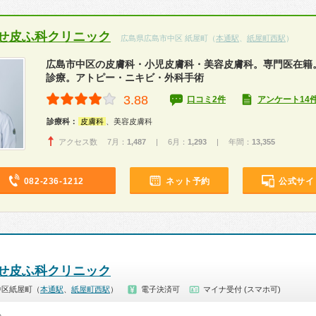
せ皮ふ科クリニック
広島県広島市中区 紙屋町（
本通駅
、
紙屋町西駅
）
広島市中区の皮膚科・小児皮膚科・美容皮膚科。専門医在籍
診療。アトピー・ニキビ・外科手術
3.88
口コミ2件
アンケート14
診療科：
皮膚科
、美容皮膚科
アクセス数 7月：
1,487
| 6月：
1,293
| 年間：
13,355
082-236-1212
ネット予約
公式サイ
せ皮ふ科クリニック
中区紙屋町（
本通駅
、
紙屋町西駅
）
電子決済可
マイナ受付 (スマホ可)