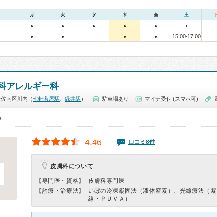
月
火
水
木
金
土
●
●
●
●
●
●
15:00-17:00
●
●
●
●
科アレルギー科
安佐南区川内（
七軒茶屋駅
、
緑井駅
）
駐車場あり
マイナ受付 (スマホ可)
0）
4.46
口コミ8件
皮膚科について
【専門医・資格】
皮膚科専門医
【診療・治療法】
いぼの冷凍凝固法（液体窒素）、光線療法（紫
線・ＰＵＶＡ）