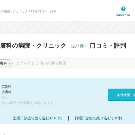
科の病院・クリニック 277件 口コミ・評判
Calooとは
皮膚科の病院・クリニック
口コミ・評判
（277件）
×
膚科
広島県
皮膚科
条件変更・
なし
なし (曜日や時間帯を指定できます)
土曜日診療で絞り込む (218件)
日曜日診療で絞り込む (18件)