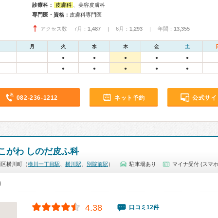
診療科：
皮膚科
、美容皮膚科
専門医・資格：
皮膚科専門医
アクセス数 7月：
1,487
| 6月：
1,293
| 年間：
13,355
月
火
水
木
金
土
●
●
●
●
●
●
●
●
●
●
082-236-1212
ネット予約
公式サイ
こがわ しのだ皮ふ科
西区横川町（
横川一丁目駅
、
横川駅
、
別院前駅
）
駐車場あり
マイナ受付 (スマホ
0）
4.38
口コミ12件