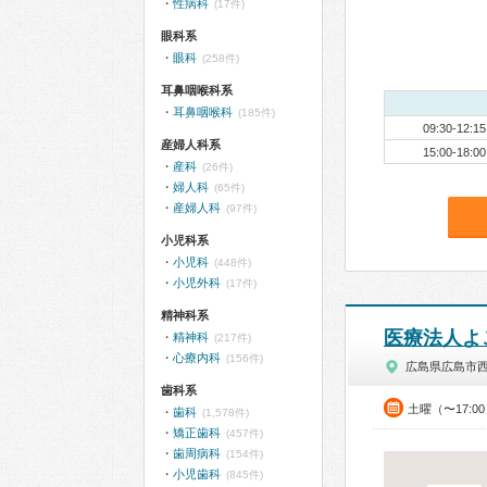
性病科
(17件)
眼科系
眼科
(258件)
耳鼻咽喉科系
耳鼻咽喉科
(185件)
09:30-12:15
産婦人科系
15:00-18:00
産科
(26件)
婦人科
(65件)
産婦人科
(97件)
小児科系
小児科
(448件)
小児外科
(17件)
精神科系
医療法人よ
精神科
(217件)
心療内科
(156件)
広島県広島市
歯科系
土曜（〜17:0
歯科
(1,578件)
矯正歯科
(457件)
歯周病科
(154件)
小児歯科
(845件)