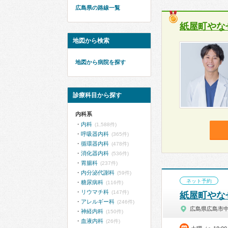
広島県の路線一覧
紙屋町やな
地図から検索
地図から病院を探す
診療科目から探す
内科系
内科
(1,588件)
呼吸器内科
(365件)
循環器内科
(478件)
消化器内科
(536件)
胃腸科
(237件)
内分泌代謝科
(59件)
ネット予約
糖尿病科
(116件)
リウマチ科
(147件)
紙屋町やな
アレルギー科
(246件)
広島県広島市
神経内科
(150件)
血液内科
(26件)