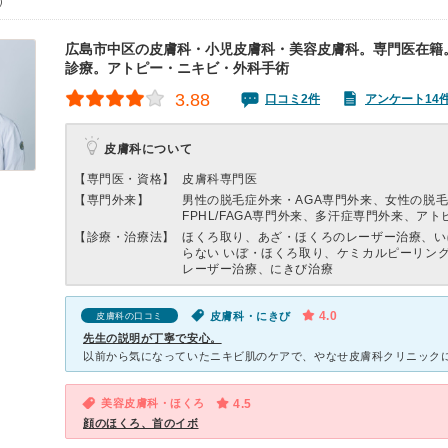
0）
広島市中区の皮膚科・小児皮膚科・美容皮膚科。専門医在籍
診療。アトピー・ニキビ・外科手術
3.88
口コミ2件
アンケート14
皮膚科について
【専門医・資格】
皮膚科専門医
【専門外来】
男性の脱毛症外来・AGA専門外来、女性の脱
FPHL/FAGA専門外来、多汗症専門外来、アト
【診療・治療法】
ほくろ取り、あざ・ほくろのレーザー治療、い
らない いぼ・ほくろ取り、ケミカルピーリン
レーザー治療、にきび治療
4.0
皮膚科・にきび
皮膚科の口コミ
先生の説明が丁寧で安心。
美容皮膚科・ほくろ
4.5
顔のほくろ、首のイボ