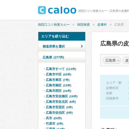
病院口コミ検索カルー - 広島県の皮膚
病院口コミ検索カルー
病院検索
皮膚科
広島県
エリアを絞り込む
広島県の
都道府県を選択
広島県
(277件)
×
広島県
皮
広島市すべて
(113件)
広島市中区
(43件)
広島市東区
(7件)
エリア・駅
広島市南区
(15件)
診療科目
広島市西区
(16件)
名称
広島市安佐南区
(18件)
詳細条件
広島市安佐北区
(6件)
広島市安芸区
(3件)
広島市佐伯区
(5件)
呉市
(26件)
竹原市
(3件)