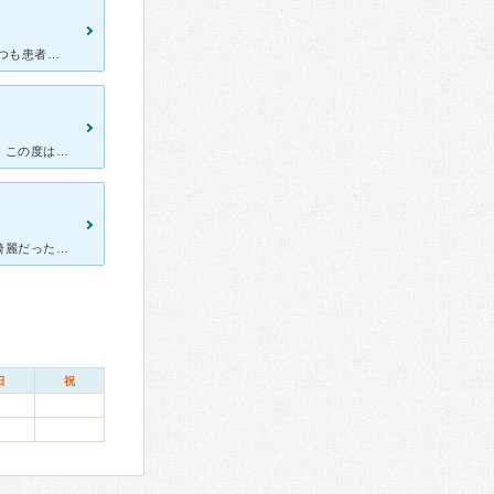
安佐南区で皮膚科といえば、ここというくらい人気だと思います。 いつも患者さんがたくさんいます。 自分や子供肌荒れで何度もお世話になりました。看護師さんがまず話を聞いてくださり、その後先生が観察して
大人にも子供にも大人気で、数年前夫が行った時は数時間待ちました。この度は予約システムが新しくなっており、都合のいい日は一週間後にしかとれなかったのですがここで診てもらいたかった為ネットで予約をとりまし
１月末から突然、全身に湿疹がでてあれよあれよという間に酷くなり綺麗だった肌が嘘のようにガサガサ真っ黒に。 何も調べず近所の別の皮膚科に行ったのですが、自分の考えや意見を押し付ける先生で、私の思いは何
日
祝