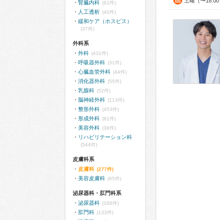
土曜（〜18:0
腎臓内科
(61件)
人工透析
(40件)
緩和ケア（ホスピス）
(37件)
外科系
外科
(431件)
呼吸器外科
(31件)
心臓血管外科
(44件)
消化器外科
(55件)
乳腺科
(52件)
脳神経外科
(113件)
整形外科
(453件)
形成外科
(81件)
美容外科
(38件)
リハビリテーション科
(544件)
皮膚科系
皮膚科
(277件)
美容皮膚科
(65件)
泌尿器科・肛門科系
泌尿器科
(166件)
肛門科
(133件)