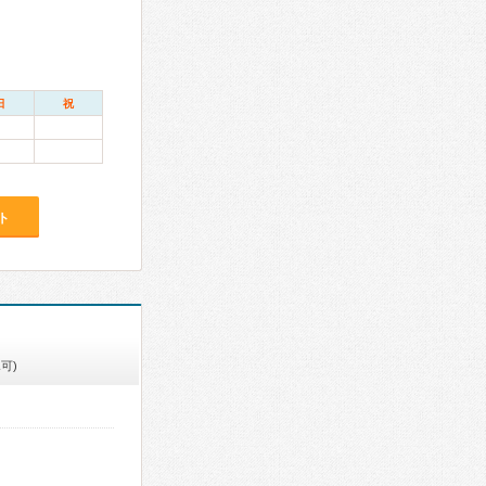
日
祝
ト
可)