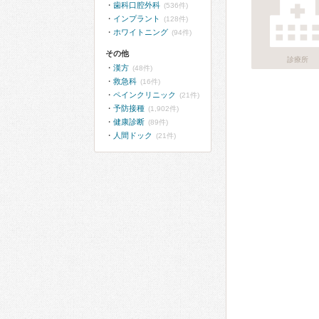
歯科口腔外科
(536件)
インプラント
(128件)
ホワイトニング
(94件)
その他
診療所
漢方
(48件)
救急科
(16件)
ペインクリニック
(21件)
予防接種
(1,902件)
健康診断
(89件)
人間ドック
(21件)