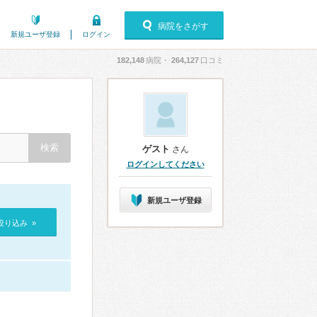
病院をさがす
新規ユーザ登録
ログイン
182,148
病院・
264,127
口コミ
ゲスト
さん
ログインしてください
新規ユーザ登録
絞り込み »