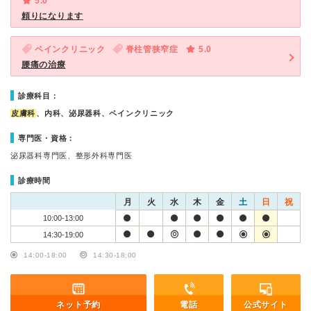
5.0
頼りになります
ペインクリニック
脊柱管狭窄症
5.0
腰痛の治療
診療科目：
皮膚科
、内科、泌尿器科、ペインクリニック
専門医・資格：
泌尿器科専門医、整形外科専門医
診療時間
月
火
水
木
金
土
日
祝
10:00-13:00
14:30-19:00
14:00-18:00
14:30-18:00
ネット予約
電話
公式サイト