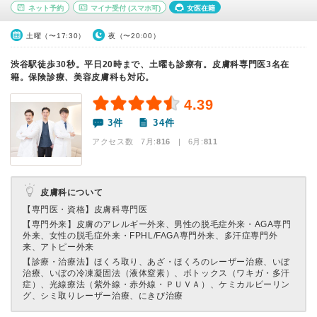
ネット予約
マイナ受付
(スマホ可)
女医在籍
土曜（〜17:30）
夜（〜20:00）
渋谷駅徒歩30秒。平日20時まで、土曜も診療有。皮膚科専門医3名在
籍。保険診療、美容皮膚科も対応。
4.39
3件
34件
アクセス数 7月:
816
| 6月:
811
皮膚科について
【専門医・資格】
皮膚科専門医
【専門外来】
皮膚のアレルギー外来、男性の脱毛症外来・AGA専門
外来、女性の脱毛症外来・FPHL/FAGA専門外来、多汗症専門外
来、アトピー外来
【診療・治療法】
ほくろ取り、あざ・ほくろのレーザー治療、いぼ
治療、いぼの冷凍凝固法（液体窒素）、ボトックス（ワキガ・多汗
症）、光線療法（紫外線・赤外線・ＰＵＶＡ）、ケミカルピーリン
グ、シミ取りレーザー治療、にきび治療