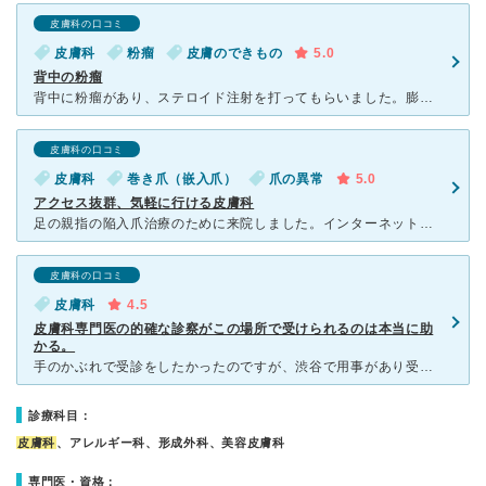
皮膚科の口コミ
皮膚科
粉瘤
皮膚のできもの
5.0
背中の粉瘤
背中に粉瘤があり、ステロイド注射を打ってもらいました。膨らみは取れても赤みはなくならないということで、赤みを無くすためにvビームレーザー治療も検討していくことになりました。 初めてうかがいましたが、
皮膚科の口コミ
皮膚科
巻き爪（嵌入爪）
爪の異常
5.0
アクセス抜群、気軽に行ける皮膚科
足の親指の陥入爪治療のために来院しました。インターネットで予約が取れて、平日も遅くまで営業していて立地も良いので仕事終わりにもササっと行くことができます。何度かお世話になっていますが、的確な診断だけで
皮膚科の口コミ
皮膚科
4.5
皮膚科専門医の的確な診察がこの場所で受けられるのは本当に助
かる。
手のかぶれで受診をしたかったのですが、渋谷で用事があり受診できるクリニックを探していました。 予約無しでも受診可能とのことだったので受診してみたところ、若干待ちましたがそれ以上にドクターの診察が丁寧
診療科目：
皮膚科
、アレルギー科、形成外科、美容皮膚科
専門医・資格：