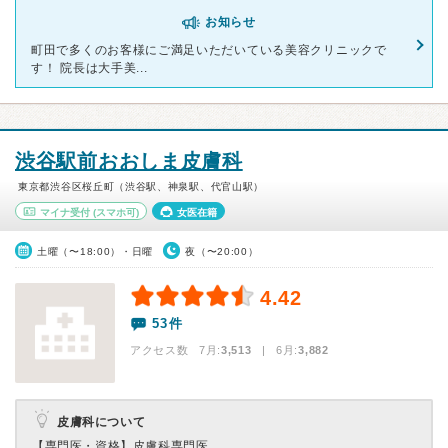
お知らせ
町田で多くのお客様にご満足いただいている美容クリニックで
す！ 院長は大手美...
渋谷駅前おおしま皮膚科
東京都渋谷区桜丘町（渋谷駅、神泉駅、代官山駅）
マイナ受付
(スマホ可)
女医在籍
土曜（〜18:00）・日曜
夜（〜20:00）
4.42
53件
アクセス数 7月:
3,513
| 6月:
3,882
皮膚科について
【専門医・資格】
皮膚科専門医