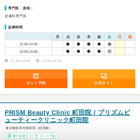
専門医・資格：
皮膚科専門医
診療時間
月
火
水
木
金
土
日
祝
11:00-14:30
16:00-19:00
11:00-13:00
14:00-16:00
ネット予約
公式サイト
PRISM Beauty Clinic 町田院 / プリズムビ
ューティークリニック町田院
東京都町田市原町田（町田駅）
電子決済可
ネット予約