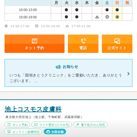
月
火
水
木
金
土
日
祝
10:00-13:00
15:00-19:00
14:00-17:00
14:00-18:00
17:00-21:00
ネット予約
電話
公式サイト
お知らせ
いつも「国領きとうクリニック」をご愛顧いただき、ありがとう
ございます。 ...
池上コスモス皮膚科
東京都大田区池上（池上駅、千鳥町駅、武蔵新田駅）
ネット予約
マイナ受付
(スマホ可)
電子処方せん対応
オンライン診療対応
女医在籍