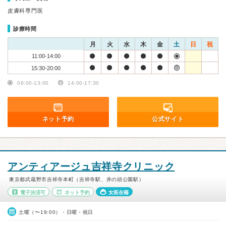
皮膚科専門医
診療時間
月
火
水
木
金
土
日
祝
11:00-14:00
15:30-20:00
09:00-13:00
14:00-17:30
ネット予約
公式サイト
アンティアージュ吉祥寺クリニック
東京都武蔵野市吉祥寺本町（吉祥寺駅、井の頭公園駅）
電子決済可
ネット予約
女医在籍
土曜（〜19:00）・日曜・祝日