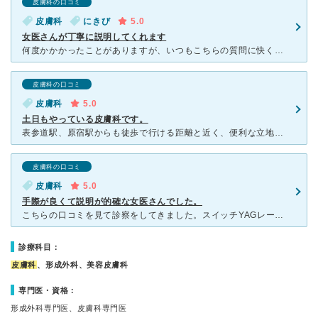
皮膚科の口コミ
皮膚科
にきび
5.0
女医さんが丁寧に説明してくれます
何度かかかったことがありますが、いつもこちらの質問に快く答えてくれて、とても気持ちよく診察を受けることができます。特に薬の注意点や、こちらの欲しい薬の要望にも、自身の症状に照らし合わせ提案してくださる
皮膚科の口コミ
皮膚科
5.0
土日もやっている皮膚科です。
表参道駅、原宿駅からも徒歩で行ける距離と近く、便利な立地にあります。 土日もやっているので平日仕事でいけない自分にはぴったりのクリニックです。 担当してくださったのは女性の先生でした。 話し
皮膚科の口コミ
皮膚科
5.0
手際が良くて説明が的確な女医さんでした。
こちらの口コミを見て診察をしてきました。スイッチYAGレーザーのカウンセリングを受けたところ 妊娠中の友人のシミが濃くなったお話や肝斑との違いレーザーの種類を説明してくださり納得のいく説明で5-10
診療科目：
皮膚科
、形成外科、美容皮膚科
専門医・資格：
形成外科専門医、皮膚科専門医