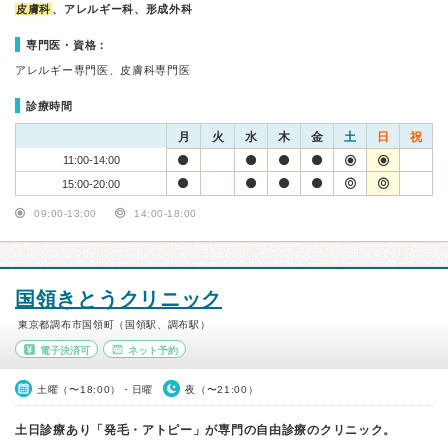
皮膚科
、アレルギー科、形成外科
専門医・資格：
アレルギー専門医、皮膚科専門医
診療時間
月
火
水
木
金
土
日
祝
11:00-14:00
15:00-20:00
09:00-13:00
14:00-18:00
国領きとうクリニック
東京都調布市国領町（国領駅、調布駅）
電子決済可
ネット予約
土曜（〜18:00）・日曜
夜（〜21:00）
土日診療あり「発毛・アトピー」が専門の自由診療のクリニック。