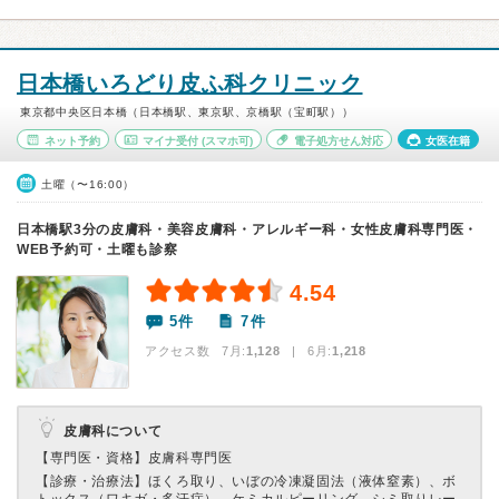
日本橋いろどり皮ふ科クリニック
東京都中央区日本橋（日本橋駅、東京駅、京橋駅（宝町駅））
ネット予約
マイナ受付
(スマホ可)
電子処方せん対応
女医在籍
土曜（〜16:00）
日本橋駅3分の皮膚科・美容皮膚科・アレルギー科・女性皮膚科専門医・
WEB予約可・土曜も診察
4.54
5件
7件
アクセス数 7月:
1,128
| 6月:
1,218
皮膚科について
【専門医・資格】
皮膚科専門医
【診療・治療法】
ほくろ取り、いぼの冷凍凝固法（液体窒素）、ボ