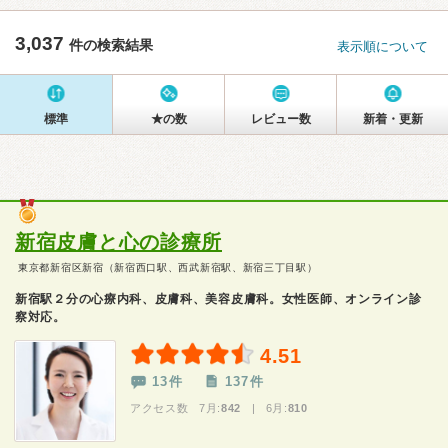
3,037
件の検索結果
表示順について
標準
★の数
レビュー数
新着・更新
新宿皮膚と心の診療所
東京都新宿区新宿（新宿西口駅、西武新宿駅、新宿三丁目駅）
新宿駅２分の心療内科、皮膚科、美容皮膚科。女性医師、オンライン診
察対応。
4.51
13件
137件
アクセス数 7月:
842
| 6月:
810