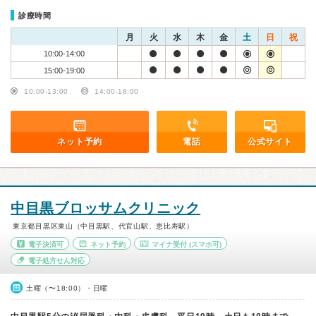
診療時間
月
火
水
木
金
土
日
祝
10:00-14:00
15:00-19:00
10:00-13:00
14:00-18:00
ネット予約
電話
公式サイト
中目黒ブロッサムクリニック
東京都目黒区東山（中目黒駅、代官山駅、恵比寿駅）
電子決済可
ネット予約
マイナ受付
(スマホ可)
電子処方せん対応
土曜（〜18:00）・日曜