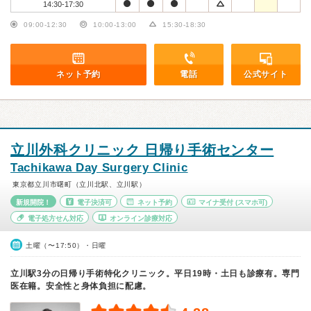
14:30-17:30
09:00-12:30
10:00-13:00
15:30-18:30
ネット予約
電話
公式サイト
立川外科クリニック 日帰り手術センター
Tachikawa Day Surgery Clinic
東京都立川市曙町（立川北駅、立川駅）
新規開院！
電子決済可
ネット予約
マイナ受付
(スマホ可)
電子処方せん対応
オンライン診療対応
土曜（〜17:50）・日曜
立川駅3分の日帰り手術特化クリニック。平日19時・土日も診療有。専門
医在籍。安全性と身体負担に配慮。