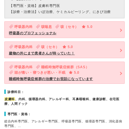
【専門医・資格】
皮膚科専門医
【診療・治療法】
いぼ治療、ケミカルピーリング、にきび治療
呼吸器内科
咳喘息
咳（セキ）
5.0
呼吸器のプロフェッショナル
呼吸器内科
咳（セキ）
5.0
建物の外にまで患者さんが待っていた！
呼吸器内科
睡眠時無呼吸症候群（SAS）
頭が痛い・寝つきが悪い・不眠
5.0
睡眠時無呼吸症候群の治療でお世話になっています
診療科目：
皮膚科
、内科、循環器内科、アレルギー科、耳鼻咽喉科、健康診断、在宅医
療、人間ドック
専門医・資格：
総合内科専門医、アレルギー専門医、呼吸器専門医、循環器専門医、消化器病
専門医、…