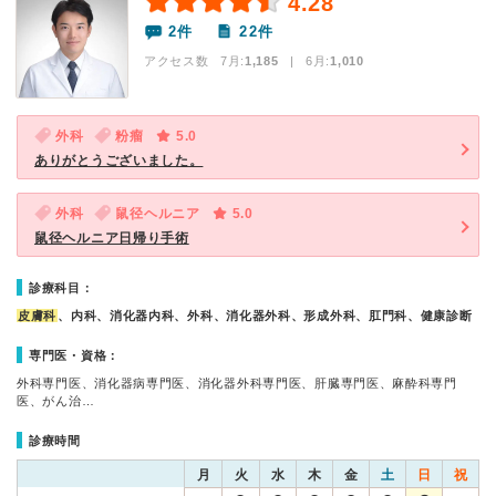
4.28
2件
22件
アクセス数 7月:
1,185
| 6月:
1,010
外科
粉瘤
5.0
ありがとうございました。
外科
鼠径ヘルニア
5.0
鼠径ヘルニア日帰り手術
診療科目：
皮膚科
、内科、消化器内科、外科、消化器外科、形成外科、肛門科、健康診断
専門医・資格：
外科専門医、消化器病専門医、消化器外科専門医、肝臓専門医、麻酔科専門
医、がん治…
診療時間
月
火
水
木
金
土
日
祝