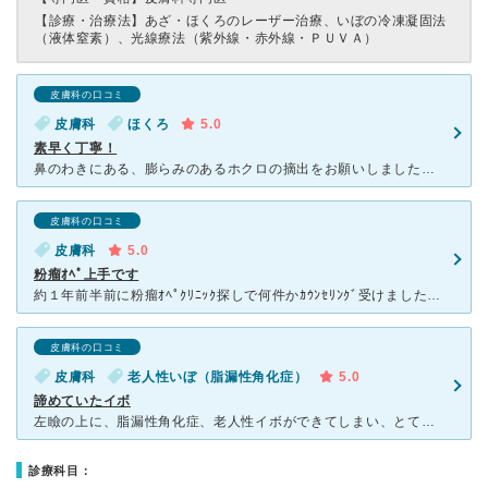
【診療・治療法】
あざ・ほくろのレーザー治療、いぼの冷凍凝固法
（液体窒素）、光線療法（紫外線・赤外線・ＰＵＶＡ）
皮膚科の口コミ
皮膚科
ほくろ
5.0
素早く丁寧！
鼻のわきにある、膨らみのあるホクロの摘出をお願いしました。 美容クリニックだと技術的に不安だったため、こちらの皮膚科でお願いしました。 跡に残ることなく、素早く綺麗に取ってもらえました。 数日間
皮膚科の口コミ
皮膚科
5.0
粉瘤ｵﾍﾟ上手です
約１年前半前に粉瘤ｵﾍﾟｸﾘﾆｯｸ探しで何件かｶｳﾝｾﾘﾝｸﾞ受けましたが自分がお願いしたい医師とは巡り会えず...最後こちらの院長の「くり抜き法」ｵﾍﾟでお願いしました。傷跡も目立たなく本当にやって
皮膚科の口コミ
皮膚科
老人性いぼ（脂漏性角化症）
5.0
諦めていたイボ
左瞼の上に、脂漏性角化症、老人性イボができてしまい、とても気になっていました。場所が、瞼の上という事で、取れないだろうと諦めていましたが、調べると、こちらの皮膚科で可能だと知り、早速、取っていただきま
診療科目：