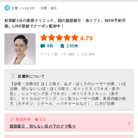
土曜（〜19:00）・日曜・祝日
町田駅3分の美容クリニック。顔の脂肪吸引・糸リフト。WEB予約可
能。LINE登録でクーポン配布中！
4.79
4件
195件
アクセス数 7月:
363
| 6月:
339
皮膚科について
【診療・治療法】
ほくろ取り、あざ・ほくろのレーザー治療、いぼ
治療、切らない いぼ・ほくろ取り、ボトックス（ワキガ・多汗
症）、シェービング法（ワキガ）、ボツリヌストキシン（多汗
症）、ケミカルピーリング、シミ取りレーザー治療、美容内服の処
方（タチオン、シナール、ハイチオールなど）、にきび治療
美容外科
5.0
脂肪吸引 切らない目の下のクマ取り