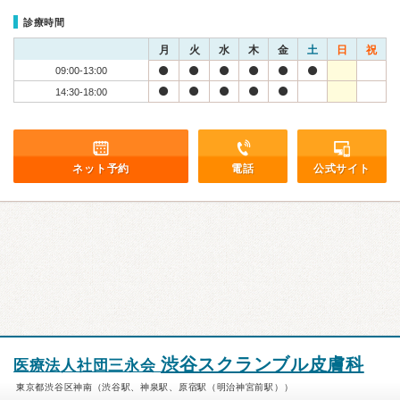
診療時間
月
火
水
木
金
土
日
祝
09:00-13:00
14:30-18:00
ネット予約
電話
公式サイト
渋谷スクランブル皮膚科
医療法人社団三永会
東京都渋谷区神南（渋谷駅、神泉駅、原宿駅（明治神宮前駅））