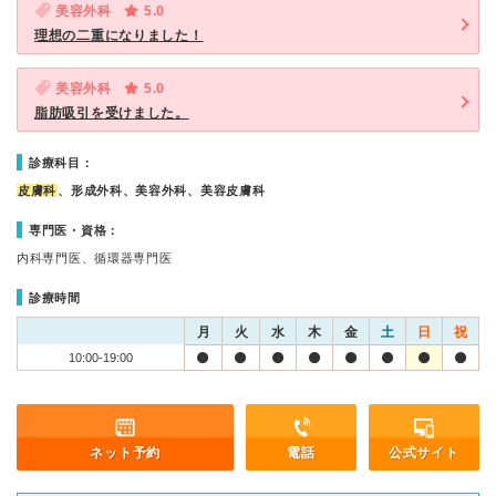
美容外科
5.0
理想の二重になりました！
美容外科
5.0
脂肪吸引を受けました。
診療科目：
皮膚科
、形成外科、美容外科、美容皮膚科
専門医・資格：
内科専門医、循環器専門医
診療時間
月
火
水
木
金
土
日
祝
10:00-19:00
ネット予約
電話
公式サイト