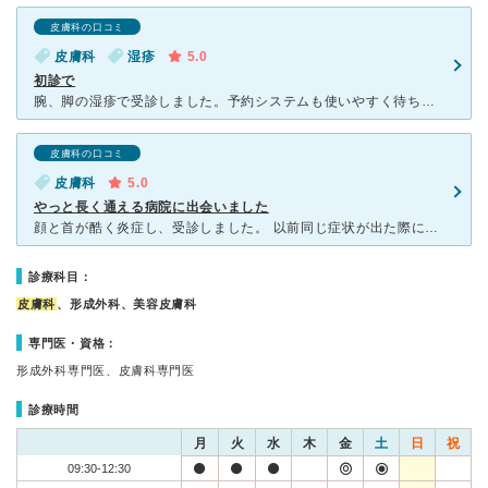
皮膚科の口コミ
皮膚科
湿疹
5.0
初診で
腕、脚の湿疹で受診しました。予約システムも使いやすく待ち時間の短縮に工夫されている印象です。また、清潔感がありとてもきれいな内装で好感がもてました。待合室も充分なスペースがあり、通院者の数を適切にコン
皮膚科の口コミ
皮膚科
5.0
やっと長く通える病院に出会いました
顔と首が酷く炎症し、受診しました。 以前同じ症状が出た際に別の医院に行ったところ大変嫌な思いをし、 ただでさえ顔の肌荒れで外を歩くのも嫌なくらい落ち込んでいたので、病院がトラウマになっておりま
診療科目：
皮膚科
、形成外科、美容皮膚科
専門医・資格：
形成外科専門医、皮膚科専門医
診療時間
月
火
水
木
金
土
日
祝
09:30-12:30