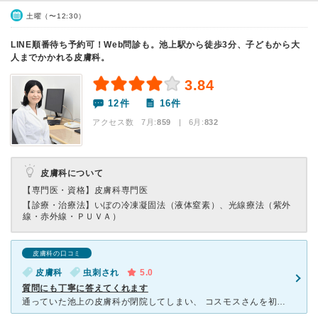
土曜（〜12:30）
LINE順番待ち予約可！Web問診も。池上駅から徒歩3分、子どもから大
人までかかれる皮膚科。
3.84
12件
16件
アクセス数 7月:
859
| 6月:
832
皮膚科について
【専門医・資格】
皮膚科専門医
【診療・治療法】
いぼの冷凍凝固法（液体窒素）、光線療法（紫外
線・赤外線・ＰＵＶＡ）
皮膚科の口コミ
皮膚科
虫刺され
5.0
質問にも丁寧に答えてくれます
通っていた池上の皮膚科が閉院してしまい、 コスモスさんを初めて受診しました。 ２時間待ちは覚悟していましたが、午後イチで受診して８人待ち。 30分ほどで順番が来ました。 混んでいてもLIN