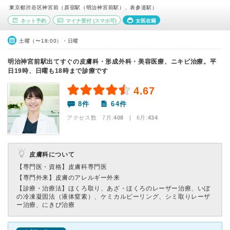
東京都渋谷区神宮前（原宿駅（明治神宮前駅）、表参道駅）
ネット予約
マイナ受付
(スマホ可)
女医在籍
土曜（〜18:00）・日曜
明治神宮前駅出てすぐの皮膚科・形成外科・美容医療、ニキビ治療。平
日19時、日曜も18時まで診療です
4.67
8件
64件
アクセス数 7月:
408
| 6月:
434
皮膚科について
【専門医・資格】
皮膚科専門医
【専門外来】
皮膚のアレルギー外来
【診療・治療法】
ほくろ取り、あざ・ほくろのレーザー治療、いぼ
の冷凍凝固法（液体窒素）、ケミカルピーリング、シミ取りレーザ
ー治療、にきび治療