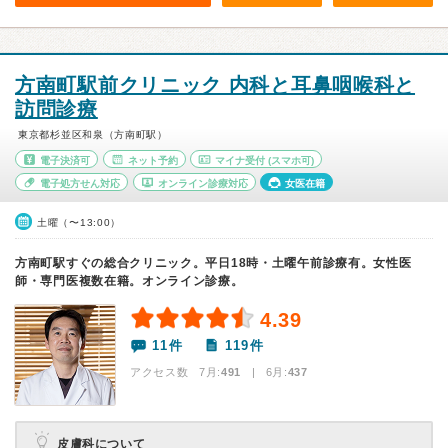
方南町駅前クリニック 内科と耳鼻咽喉科と
訪問診療
東京都杉並区和泉（方南町駅）
電子決済可
ネット予約
マイナ受付
(スマホ可)
電子処方せん対応
オンライン診療対応
女医在籍
土曜（〜13:00）
方南町駅すぐの総合クリニック。平日18時・土曜午前診療有。女性医
師・専門医複数在籍。オンライン診療。
4.39
11件
119件
アクセス数 7月:
491
| 6月:
437
皮膚科について