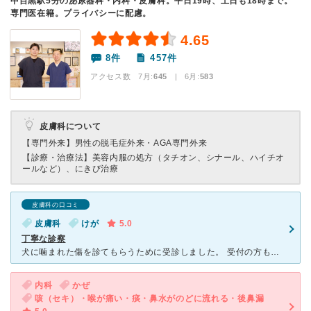
中目黒駅5分の泌尿器科・内科・皮膚科。平日19時、土日も18時まで。
専門医在籍。プライバシーに配慮。
4.65
8件
457件
アクセス数 7月:
645
| 6月:
583
皮膚科について
【専門外来】
男性の脱毛症外来・AGA専門外来
【診療・治療法】
美容内服の処方（タチオン、シナール、ハイチオ
ールなど）、にきび治療
皮膚科の口コミ
皮膚科
けが
5.0
丁寧な診察
犬に噛まれた傷を診てもらうために受診しました。 受付の方も親切で、先生もとても丁寧に診察してくださり、傷の状態や今後の対応について詳しく説明があり、抗生物質を処方していただきました。 飲み始めてか
内科
かぜ
咳（セキ）・喉が痛い・痰・鼻水がのどに流れる・後鼻漏