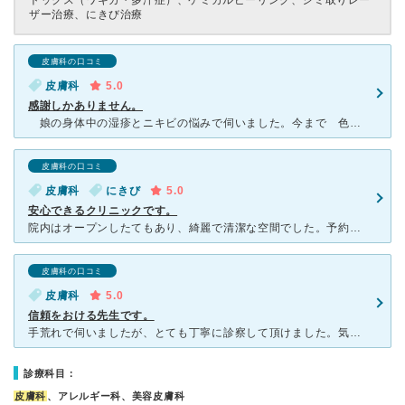
トックス（ワキガ・多汗症）、ケミカルピーリング、シミ取りレー
ザー治療、にきび治療
皮膚科の口コミ
皮膚科
5.0
感謝しかありません。
娘の身体中の湿疹とニキビの悩みで伺いました。今まで 色々な皮膚科にお世話になりましたが、はっきりと診察してくれないままダラダラと薬をもらっている病院ばかりでした。この病院で初めて診察らしいことをして
皮膚科の口コミ
皮膚科
にきび
5.0
安心できるクリニックです。
院内はオープンしたてもあり、綺麗で清潔な空間でした。予約もネットで行うことができ、密を避ける取り組みをされていたので、今のコロナ禍でも安心して訪問できました。私は他院で治療しているニキビの治りが遅く受
皮膚科の口コミ
皮膚科
5.0
信頼をおける先生です。
手荒れで伺いましたが、とても丁寧に診察して頂けました。気になっていた顔のそばかすについて相談したところ、わかりやすく治療の方針を教えて頂き安心感があります。美しい先生で美容についてもとても説得力があり
診療科目：
皮膚科
、アレルギー科、美容皮膚科