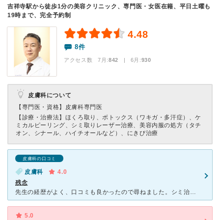
吉祥寺駅から徒歩1分の美容クリニック、専門医・女医在籍、平日土曜も
19時まで、完全予約制
4.48
8件
アクセス数 7月:
842
| 6月:
930
皮膚科について
【専門医・資格】
皮膚科専門医
【診療・治療法】
ほくろ取り、ボトックス（ワキガ・多汗症）、ケ
ミカルピーリング、シミ取りレーザー治療、美容内服の処方（タチ
オン、シナール、ハイチオールなど）、にきび治療
皮膚科の口コミ
皮膚科
4.0
残念
先生の経歴がよく、口コミも良かったので尋ねました。シミ治療で伺いましたがついでにイボの相談をしたら治療してくれました。シミのレーザーは看護師さんにされてガッカリしましたが、慎重なカ所は先生がされました
5.0