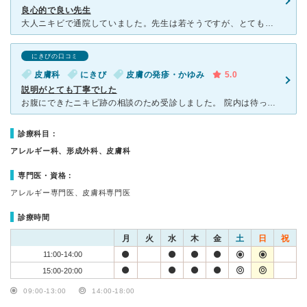
良心的で良い先生
大人ニキビで通院していました。先生は若そうですが、とても良心的で保険診療内でベストを尽くしてくれました。 またこちらが疑問等あれば懇切丁寧に対応してくれて とても信頼できます(^^) 粉瘤治療で
にきびの口コミ
皮膚科
にきび
皮膚の発疹・かゆみ
5.0
説明がとても丁寧でした
お腹にできたニキビ跡の相談のため受診しました。 院内は待ってる患者さんでいっぱいでしたが、初診ではない次回からは予約もできるみたいです。 50分ほど待って診察室へ。綺麗な女医さんでした。 お腹の
診療科目：
アレルギー科、形成外科、皮膚科
専門医・資格：
アレルギー専門医、皮膚科専門医
診療時間
月
火
水
木
金
土
日
祝
11:00-14:00
15:00-20:00
09:00-13:00
14:00-18:00