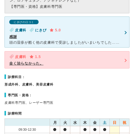
ン、ロアキュタン、アクネトレントなど）
【専門医・資格】
皮膚科専門医
にきびの口コミ
皮膚科
にきび
5.0
感謝
頭の湿疹が酷く他の皮膚科で受診しましたがいまいちでした…こちらの山王皮フ科クリニックでは院長先生がシャンプーの仕方や薬の飲み方その他、指導して頂き頭皮もよくなりました。あの痛痒さが無くそのストレスもな
皮膚科
1.5
全く治らなかった。
診療科目：
形成外科、皮膚科、美容皮膚科
専門医・資格：
皮膚科専門医、レーザー専門医
診療時間
月
火
水
木
金
土
日
祝
09:30-12:30