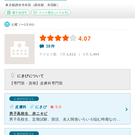
東京都調布市布田（調布駅、布田駅）
電子決済可
マイナ受付
(スマホ可)
土曜（〜15:00）
4.07
38件
アクセス数 7月:
1,512
| 6月:
1,444
にきびについて
【専門医・資格】
皮膚科専門医
にきびの口コミ
皮膚科
にきび
5.0
男子高校生 赤ニキビ
男子高校生、定期試験、部活、友人関係いろいろ悩む時期なのか、ニキビがとうとう炎症を起こし一部に腫れも見られたので受診。 【たかがニキビされどニキビ】本人の自力ではどうにもできない状態になった様で病院
にきびの口コミ