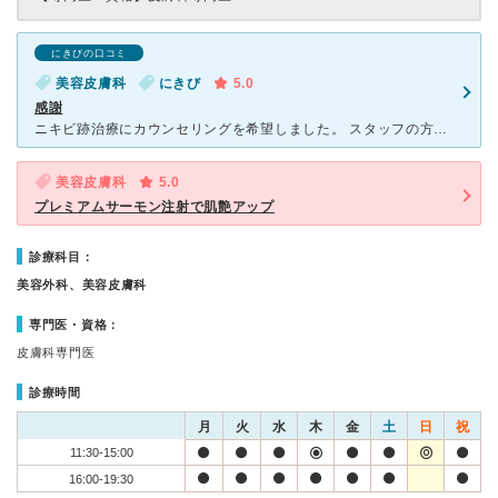
にきびの口コミ
美容皮膚科
にきび
5.0
感謝
ニキビ跡治療にカウンセリングを希望しました。 スタッフの方も丁寧で優しく、先生は知識がとてもあり、すごく熱意を感じました。アップセルとか勧誘もなく、とてもいいクリニックでした。 施術の時も痛み
美容皮膚科
5.0
プレミアムサーモン注射で肌艶アップ
診療科目：
美容外科、美容皮膚科
専門医・資格：
皮膚科専門医
診療時間
月
火
水
木
金
土
日
祝
11:30-15:00
16:00-19:30