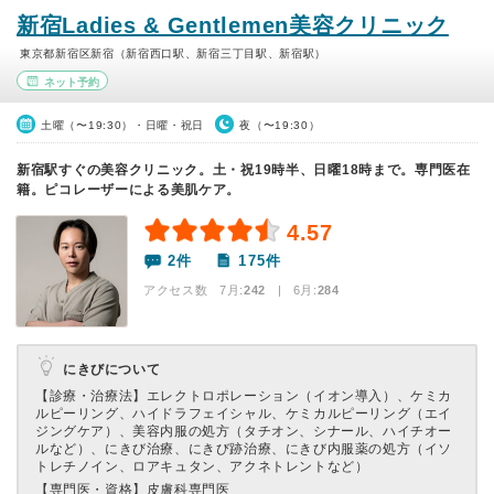
新宿Ladies & Gentlemen美容クリニック
東京都新宿区新宿（新宿西口駅、新宿三丁目駅、新宿駅）
ネット予約
土曜（〜19:30）・日曜・祝日
夜（〜19:30）
新宿駅すぐの美容クリニック。土・祝19時半、日曜18時まで。専門医在
籍。ピコレーザーによる美肌ケア。
4.57
2件
175件
アクセス数 7月:
242
| 6月:
284
にきびについて
【診療・治療法】
エレクトロポレーション（イオン導入）、ケミカ
ルピーリング、ハイドラフェイシャル、ケミカルピーリング（エイ
ジングケア）、美容内服の処方（タチオン、シナール、ハイチオー
ルなど）、にきび治療、にきび跡治療、にきび内服薬の処方（イソ
トレチノイン、ロアキュタン、アクネトレントなど）
【専門医・資格】
皮膚科専門医