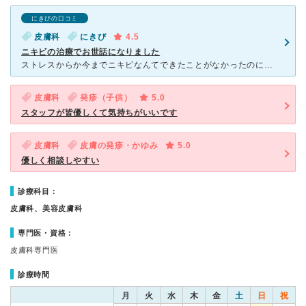
にきびの口コミ
皮膚科
にきび
4.5
ニキビの治療でお世話になりました
ストレスからか今までニキビなんてできたことがなかったのに、急におでこに大量にできなかなか治らずこちらにお世話になりました。 仕事の休憩時間に診察ができて本当によかったです。 WEB上からも事前に予
皮膚科
発疹（子供）
5.0
スタッフが皆優しくて気持ちがいいです
皮膚科
皮膚の発疹・かゆみ
5.0
優しく相談しやすい
診療科目：
皮膚科、美容皮膚科
専門医・資格：
皮膚科専門医
診療時間
月
火
水
木
金
土
日
祝