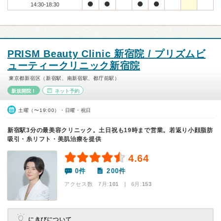
14:30-18:30
PRISM Beauty Clinic 新宿院 / プリズムビ
ューティークリニック新宿院
東京都新宿区（新宿駅、南新宿駅、都庁前駅）
新規開院！
ネット予約
土曜（〜19:00）・日曜・祝日
新宿駅3分の最美容クリニック。土日祝も19時まで営業。若返り小顔脂肪
吸引・糸リフト・美肌治療を提供
4.64
0件
200件
アクセス数 7月:
101
| 6月:
153
にきびについて