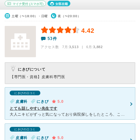
マイナ受付
(スマホ可)
女医在籍
土曜（〜18:00）・日曜
夜（〜20:00）
4.42
53件
アクセス数 7月:
3,513
| 6月:
3,882
にきびについて
【専門医・資格】
皮膚科専門医
にきびの口コミ
皮膚科
にきび
5.0
とても話しやすい先生です
大人ニキビがずっと気になっており病院探しをしたところ、こちらは渋谷にあり、土日夜間も診察していて通いやすいと思いかかってみることにしました。 たかがにきび、のような反応をする皮膚科の先生も過去にはい
にきびの口コミ
皮膚科
にきび
5.0