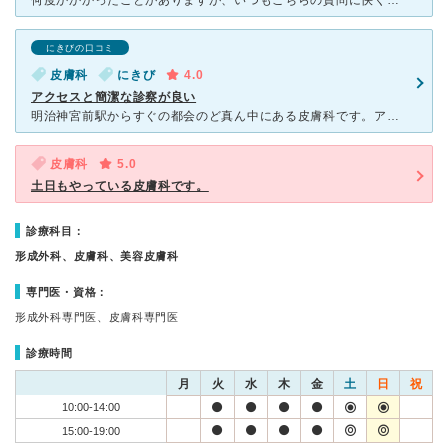
何度かかかったことがありますが、いつもこちらの質問に快く答えてくれて、とても気持ちよく診察を受けることができます。特に薬の注意点や、こちらの欲しい薬の要望にも、自身の症状に照らし合わせ提案してくださる
にきびの口コミ
皮膚科
にきび
4.0
アクセスと簡潔な診察が良い
明治神宮前駅からすぐの都会のど真ん中にある皮膚科です。アクセスはかなり良いと思います。立地が良い分、院内はそこまで広くはないのですが、清潔感はあります。受付の方もテキパキとしっかり対応してくださいまし
皮膚科
5.0
土日もやっている皮膚科です。
診療科目：
形成外科、皮膚科、美容皮膚科
専門医・資格：
形成外科専門医、皮膚科専門医
診療時間
月
火
水
木
金
土
日
祝
10:00-14:00
15:00-19:00