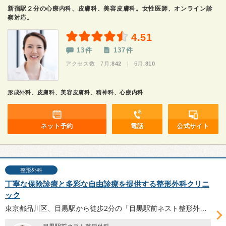
新宿駅２分の心療内科、皮膚科、美容皮膚科。女性医師、オンライン診
察対応。
4.51
13件
137件
アクセス数 7月:
842
| 6月:
810
形成外科、皮膚科、美容皮膚科、精神科、心療内科
ネット予約
電話
公式サイト
整形外科
丁寧な保険診療と多彩な自由診療を提供する整形外科クリニ
ック
東京都品川区、目黒駅から徒歩2分の「目黒駅前ネスト整形外科」は、2025年11月開院した。整形外科・リハビリテーション科・美容皮膚科を標榜し、自由診療も含め幅広い選択肢を提供。今本多計臣院長に、クリニックの特徴や今後の展望等について伺った。