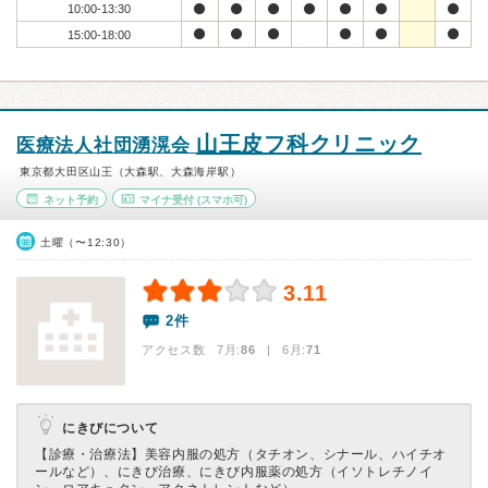
10:00-13:30
15:00-18:00
山王皮フ科クリニック
医療法人社団湧滉会
東京都大田区山王（大森駅、大森海岸駅）
ネット予約
マイナ受付
(スマホ可)
土曜（〜12:30）
3.11
2件
アクセス数 7月:
86
| 6月:
71
にきびについて
【診療・治療法】
美容内服の処方（タチオン、シナール、ハイチオ
ールなど）、にきび治療、にきび内服薬の処方（イソトレチノイ