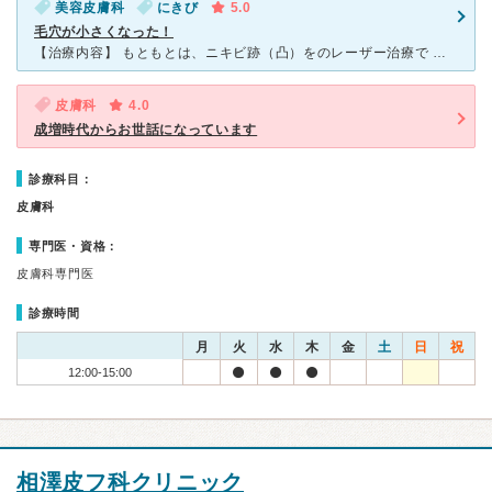
美容皮膚科
にきび
5.0
毛穴が小さくなった！
【治療内容】 もともとは、ニキビ跡（凸）をのレーザー治療で 来院しました。それは1か所5,000円程度で、 初診料は1,000円。確か1か月以内に再発したら 無料で、再度治療してくれるとのこと
皮膚科
4.0
成増時代からお世話になっています
診療科目：
皮膚科
専門医・資格：
皮膚科専門医
診療時間
月
火
水
木
金
土
日
祝
12:00-15:00
相澤皮フ科クリニック