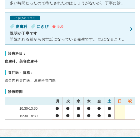
多い時間だったので待たされたのはしょうがないが、丁寧に診察してもらい、ディフェリンゲルと保湿剤を処方してもらう。ディフェリンゲルの副作用（開始当初はヒリヒリ感があるなど）使用方法を先生自らが丁寧に説明
にきびの口コミ
皮膚科
にきび
5.0
説明が丁寧です
開院される前からお世話になっている先生です。 気になることや質問に対して丁寧に答えて下さいます。また、色々な可能性を含めてお話ししてくださるので、信頼できる先生だと思います。 クリニックは新しく清
診療科目：
皮膚科、美容皮膚科
専門医・資格：
総合内科専門医、皮膚科専門医
診療時間
月
火
水
木
金
土
日
祝
10:30-13:30
15:30-18:30