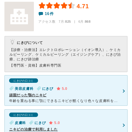
4.71
16件
アクセス数 7月:
825
| 6月:
868
にきびについて
【診療・治療法】
エレクトロポレーション（イオン導入）、ケミカ
ルピーリング、ケミカルピーリング（エイジングケア）、にきび治
療、にきび跡治療
【専門医・資格】
皮膚科専門医
にきびの口コミ
美容皮膚科
にきび
5.0
頑固だった顎のニキビ
年齢を重ねる事に顎にできるニキビが酷くなり色々な皮膚科を転々と通いつめましたが治らず、遺伝子やウイルスの検査もしました。そこで以前より気になっていたこちらのクリニックへ通う事にしました。保険適用外との
にきびの口コミ
皮膚科
にきび
5.0
ニキビの治療で利用しました