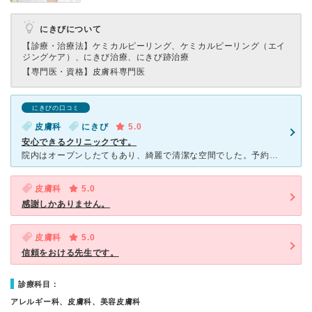
にきびについて
【診療・治療法】
ケミカルピーリング、ケミカルピーリング（エイ
ジングケア）、にきび治療、にきび跡治療
【専門医・資格】
皮膚科専門医
にきびの口コミ
皮膚科
にきび
5.0
安心できるクリニックです。
院内はオープンしたてもあり、綺麗で清潔な空間でした。予約もネットで行うことができ、密を避ける取り組みをされていたので、今のコロナ禍でも安心して訪問できました。私は他院で治療しているニキビの治りが遅く受
皮膚科
5.0
感謝しかありません。
皮膚科
5.0
信頼をおける先生です。
診療科目：
アレルギー科、皮膚科、美容皮膚科