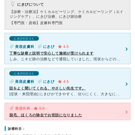
にきびについて
【診療・治療法】
ケミカルピーリング、ケミカルピーリング（エイ
ジングケア）、にきび治療、にきび跡治療
【専門医・資格】
皮膚科専門医
にきびの口コミ
美容皮膚科
にきび
4.5
丁寧な診察と説明で安心して施術が受けられます
しみ、ニキビ跡の治療などで通院していました。現状からどのような治療ができるか、患者側からの希望を聞いたうえで、丁寧にアドバイスしてくださいます。看護師さんの対応や説明もとても分かりやすいです。中に入っ
にきびの口コミ
美容皮膚科
にきび
4.5
話をよく聞いてくれる、やさしい先生です。
[症状・来院理由] にきびができやすく、治りにくく、大きなにきびがよくできていました。今まで色んな皮膚科に行き、飲み薬や塗り薬、ピーリングなどしてきましたが治りませんでした。夫の転勤で東京に引っ越し
美容外科
5.0
脱毛、ほくろの除去でお世話になりました
診療科目：