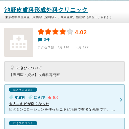
池野皮膚科形成外科クリニック
東京都中央区銀座（京橋駅（宝町駅）、東銀座駅、銀座駅（銀座一丁目駅））
4.02
3件
アクセス数 7月:
110
| 6月:
127
にきびについて
【専門医・資格】
皮膚科専門医
にきびの口コミ
皮膚科
にきび
5.0
大人ニキビが良くなった
ビタミンCローションを使ったニキビ治療で有名な先生です。 現在は銀座に病院がありますが、以前は成増にあり、その頃主に通院していました。 それまで何件か皮膚科に通いましたが良くならなかったニキビが、
にきびの口コミ