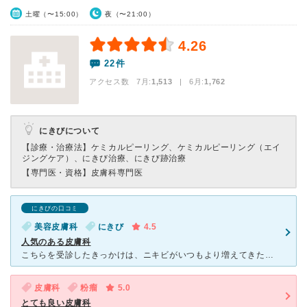
土曜（〜15:00）
夜（〜21:00）
4.26
22件
アクセス数 7月:
1,513
| 6月:
1,762
にきびについて
【診療・治療法】
ケミカルピーリング、ケミカルピーリング（エイ
ジングケア）、にきび治療、にきび跡治療
【専門医・資格】
皮膚科専門医
にきびの口コミ
美容皮膚科
にきび
4.5
人気のある皮膚科
こちらを受診したきっかけは、ニキビがいつもより増えてきたため、これ以上増えないようにしたく、受診いたしました。 ネットを見て、予約システムがあったためネットから予約しました。 その時間に行ってみる
皮膚科
粉瘤
5.0
とても良い皮膚科