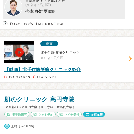
目黒駅前ネスト整形外科
(東京都・品川区)
今本 多計臣
院長
動画
北千住静脈瘤クリニック
東京都・足立区
【動画】北千住静脈瘤クリニック紹介
肌のクリニック 高円寺院
東京都杉並区高円寺南（高円寺駅、新高円寺駅）
電子決済可
ネット予約
マイナ受付
女医在籍
土曜（〜18:30）