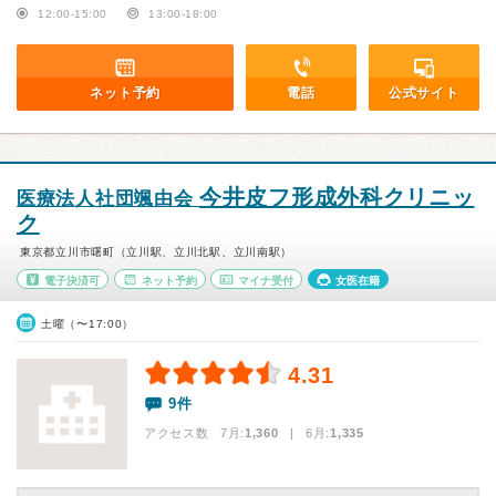
12:00-15:00
13:00-18:00
ネット予約
電話
公式サイト
今井皮フ形成外科クリニッ
医療法人社団颯由会
ク
東京都立川市曙町（立川駅、立川北駅、立川南駅）
電子決済可
ネット予約
マイナ受付
女医在籍
土曜（〜17:00）
4.31
9件
アクセス数 7月:
1,360
| 6月:
1,335