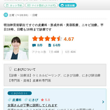
ネット予約
マイナ受付
(スマホ可)
女医在籍
土曜（〜18:00）・日曜
明治神宮前駅出てすぐの皮膚科・形成外科・美容医療、ニキビ治療。平
日19時、日曜も18時まで診療です
4.67
8件
64件
アクセス数 7月:
408
| 6月:
434
にきびについて
【診療・治療法】
ケミカルピーリング、にきび治療、にきび跡治療
【専門医・資格】
皮膚科専門医
にきびの口コミ
皮膚科
にきび
5.0
女医さんが丁寧に説明してくれます