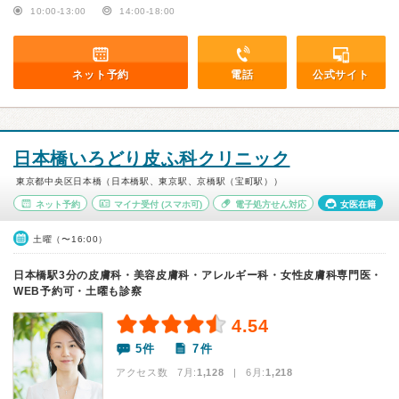
10:00-13:00
14:00-18:00
ネット予約
電話
公式サイト
日本橋いろどり皮ふ科クリニック
東京都中央区日本橋（日本橋駅、東京駅、京橋駅（宝町駅））
ネット予約
マイナ受付
(スマホ可)
電子処方せん対応
女医在籍
土曜（〜16:00）
日本橋駅3分の皮膚科・美容皮膚科・アレルギー科・女性皮膚科専門医・
WEB予約可・土曜も診察
4.54
5件
7件
アクセス数 7月:
1,128
| 6月:
1,218