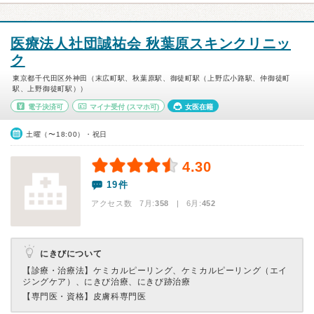
医療法人社団誠祐会 秋葉原スキンクリニッ
ク
東京都千代田区外神田（末広町駅、秋葉原駅、御徒町駅（上野広小路駅、仲御徒町
駅、上野御徒町駅））
電子決済可
マイナ受付
(スマホ可)
女医在籍
土曜（〜18:00）・祝日
4.30
19件
アクセス数 7月:
358
| 6月:
452
にきびについて
【診療・治療法】
ケミカルピーリング、ケミカルピーリング（エイ
ジングケア）、にきび治療、にきび跡治療
【専門医・資格】
皮膚科専門医