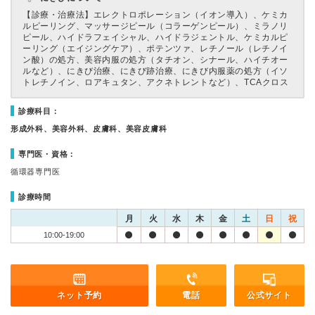
【診療・治療法】
エレクトロポレーション（イオン導入）、ケミカ
ルピーリング、マッサージピール（コラーゲンピール）、ミラノリ
ピール、ハイドラフェイシャル、ハイドラジェントル、ケミカルピ
ーリング（エイジングケア）、ポテンツァ、レチノール（レチノイ
ン酸）の処方、美容内服の処方（タチオン、シナール、ハイチオー
ルなど）、にきび治療、にきび跡治療、にきび内服薬の処方（イソ
トレチノイン、ロアキュタン、アクネトレントなど）、TCAクロス
診療科目：
形成外科、美容外科、皮膚科、美容皮膚科
専門医・資格：
循環器専門医
診療時間
月
火
水
木
金
土
日
祝
10:00-19:00
ネット予約
電話
公式サイト