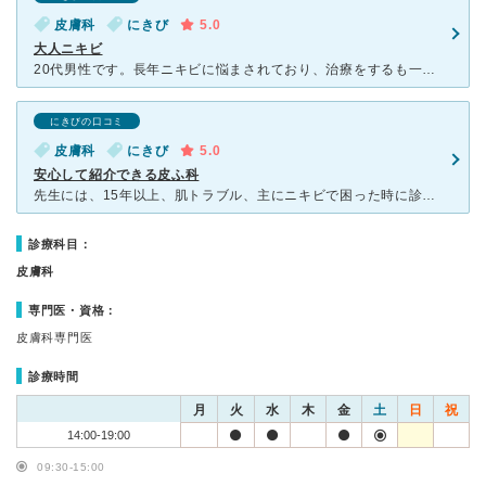
皮膚科
にきび
5.0
大人ニキビ
20代男性です。長年ニキビに悩まされており、治療をするも一進一退を繰り返し、なかば諦めかけておりました。良い先生を探しておりましたところ、相澤先生にたどり着きました。 私のニキビにマッチした漢方製剤
にきびの口コミ
皮膚科
にきび
5.0
安心して紹介できる皮ふ科
先生には、15年以上、肌トラブル、主にニキビで困った時に診てもらってます。絶対的な安心度が違います。 娘も、そろそろ私の遺伝、体質が似たか、ニキビができ始めてきており、保険の漢方治療を始めました。私
診療科目：
皮膚科
専門医・資格：
皮膚科専門医
診療時間
月
火
水
木
金
土
日
祝
14:00-19:00
09:30-15:00