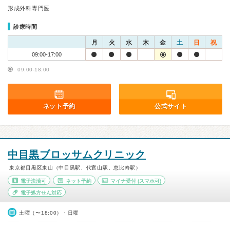
形成外科専門医
診療時間
月
火
水
木
金
土
日
祝
09:00-17:00
09:00-18:00
ネット予約
公式サイト
中目黒ブロッサムクリニック
東京都目黒区東山（中目黒駅、代官山駅、恵比寿駅）
電子決済可
ネット予約
マイナ受付
(スマホ可)
電子処方せん対応
土曜（〜18:00）・日曜