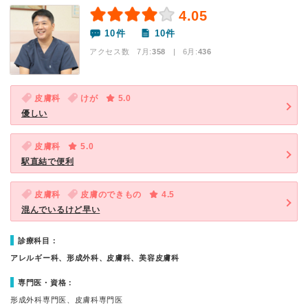
4.05
10件
10件
アクセス数 7月:
358
| 6月:
436
皮膚科
けが
5.0
優しい
皮膚科
5.0
駅直結で便利
皮膚科
皮膚のできもの
4.5
混んでいるけど早い
診療科目：
アレルギー科、形成外科、皮膚科、美容皮膚科
専門医・資格：
形成外科専門医、皮膚科専門医