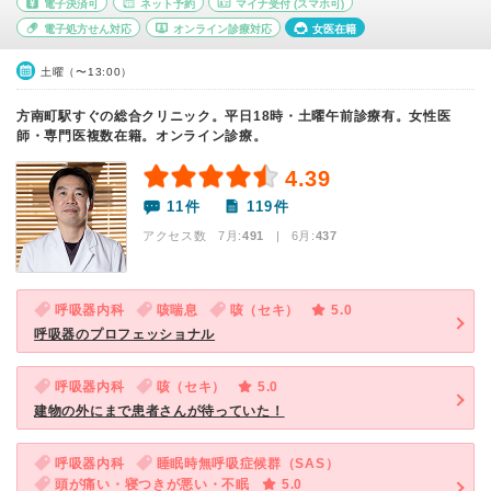
電子決済可
ネット予約
マイナ受付
(スマホ可)
電子処方せん対応
オンライン診療対応
女医在籍
土曜（〜13:00）
方南町駅すぐの総合クリニック。平日18時・土曜午前診療有。女性医
師・専門医複数在籍。オンライン診療。
4.39
11件
119件
アクセス数 7月:
491
| 6月:
437
呼吸器内科
咳喘息
咳（セキ）
5.0
呼吸器のプロフェッショナル
呼吸器内科
咳（セキ）
5.0
建物の外にまで患者さんが待っていた！
呼吸器内科
睡眠時無呼吸症候群（SAS）
頭が痛い・寝つきが悪い・不眠
5.0