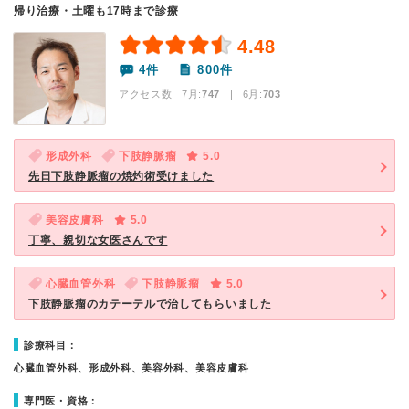
帰り治療・土曜も17時まで診療
4.48
4件
800件
アクセス数 7月:
747
| 6月:
703
形成外科
下肢静脈瘤
5.0
先日下肢静脈瘤の焼灼術受けました
美容皮膚科
5.0
丁寧、親切な女医さんです
心臓血管外科
下肢静脈瘤
5.0
下肢静脈瘤のカテーテルで治してもらいました
診療科目：
心臓血管外科、形成外科、美容外科、美容皮膚科
専門医・資格：