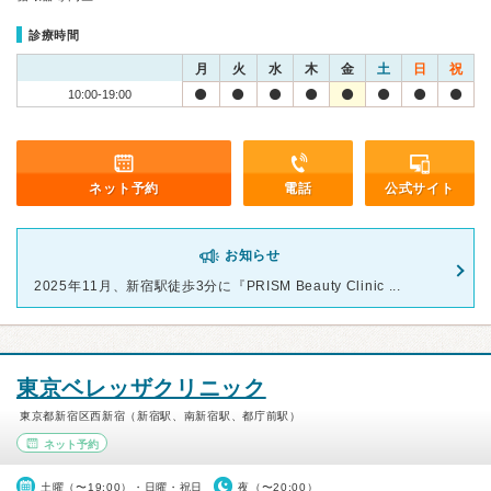
診療時間
月
火
水
木
金
土
日
祝
10:00-19:00
ネット予約
電話
公式サイト
お知らせ
2025年11月、新宿駅徒歩3分に『PRISM Beauty Clinic ...
東京ベレッザクリニック
東京都新宿区西新宿（新宿駅、南新宿駅、都庁前駅）
ネット予約
土曜（〜19:00）・日曜・祝日
夜（〜20:00）