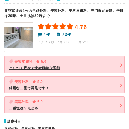
新宿駅徒歩1分の形成外科、美容外科、美容皮膚科。専門医が在籍。平日
は20時、土日祝は20時まで
4.76
4件
72件
アクセス数 7月:
262
| 6月:
286
美容皮膚科
5.0
とにかく親身で患者目線な医師
美容外科
5.0
綺麗な二重で満足です！
美容外科
5.0
二重埋没３点どめ
診療科目：
形成外科、美容外科、美容皮膚科