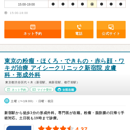
15:00-19:00
15:00-18:00
ネット予約
電話
公式サイト
東京の粉瘤・ほくろ・できもの・赤ら顔・ワ
キガ治療 アイシークリニック新宿院 皮膚
科・形成外科
東京都渋谷区代々木（新宿駅、南新宿駅、都庁前駅）
ネット予約
マイナ受付
女医在籍
土曜（〜19:00）・日曜・祝日
新宿駅から徒歩3分の形成外科。専門医が在籍。粉瘤・脂肪腫の日帰り手
術対応。土日祝も19時まで診療。
4.37