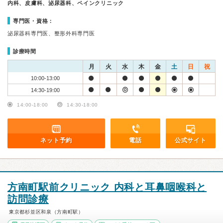
内科、皮膚科、泌尿器科、ペインクリニック
専門医・資格：
泌尿器科専門医、整形外科専門医
診療時間
月
火
水
木
金
土
日
祝
10:00-13:00
14:30-19:00
14:00-18:00
14:30-18:00
ネット予約
電話
公式サイト
方南町駅前クリニック 内科と耳鼻咽喉科と
訪問診療
東京都杉並区和泉（方南町駅）