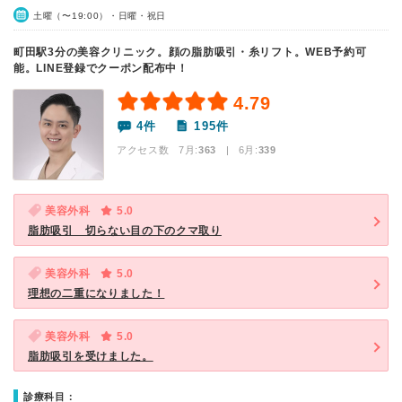
土曜（〜19:00）・日曜・祝日
町田駅3分の美容クリニック。顔の脂肪吸引・糸リフト。WEB予約可
能。LINE登録でクーポン配布中！
4.79
4件
195件
アクセス数 7月:
363
| 6月:
339
美容外科
5.0
脂肪吸引 切らない目の下のクマ取り
美容外科
5.0
理想の二重になりました！
美容外科
5.0
脂肪吸引を受けました。
診療科目：