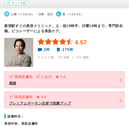
ネット予約
土曜（〜19:30）・日曜・祝日
夜（〜19:30）
新宿駅すぐの美容クリニック。土・祝19時半、日曜18時まで。専門医在
籍。ピコレーザーによる美肌ケア。
4.57
2件
175件
アクセス数 7月:
242
| 6月:
284
美容皮膚科
にきび
5.0
感謝
美容皮膚科
5.0
プレミアムサーモン注射で肌艶アップ
診療科目：
美容外科、美容皮膚科