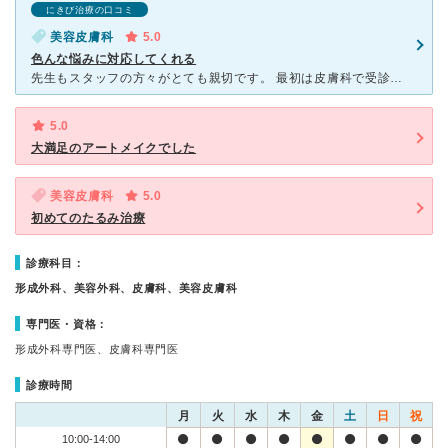
にきび治療の口コミ
美容皮膚科
5.0
色んな悩みに対応してくれる
先生もスタッフの方々がとても親切です。 最初は皮膚科で受診しました。ニキビや肌荒れの薬を処方していただき改善したので、しみ治療も受けてみよう思い相談しました。今まで無頓着だったので治療を受けて肌が綺
5.0
大満足のアートメイクでした
美容皮膚科
5.0
初めてのたるみ治療
診療科目：
形成外科、美容外科、皮膚科、美容皮膚科
専門医・資格：
形成外科専門医、皮膚科専門医
診療時間
月
火
水
木
金
土
日
祝
10:00-14:00