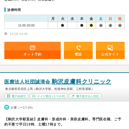
診療時間
月
火
水
木
金
土
日
祝
11:00-20:00
10:00-19:00
ネット予約
電話
公式サイト
駒沢皮膚科クリニック
医療法人社団誠清会
東京都世田谷区上馬（駒沢大学駅、松陰神社前駅、三軒茶屋駅）
電子決済可
マイナ受付
(スマホ可)
電子処方せん対応
土曜（〜17:00）
【駒沢大学駅直結】皮膚科・形成外科・美容皮膚科。専門医在籍、ご予
約不要で平日19時、土曜17時まで。