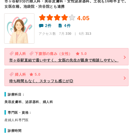
市ヶ谷駅0分の婦人科・美容皮膚科・女性泌尿器科。土祝も16時半まで。
女医在籍。池袋院・渋谷院とも連携
4.05
2件
4件
アクセス数 7月:
330
| 6月:
313
婦人科
下腹部の痛み（女性）
5.0
市ヶ谷駅直結で通いやすく、女医の先生が親身で相談しやすい。
婦人科
5.0
待ち時間もなく、スタッフも感じが◎
診療科目：
美容皮膚科、泌尿器科、婦人科
専門医・資格：
産婦人科専門医
診療時間