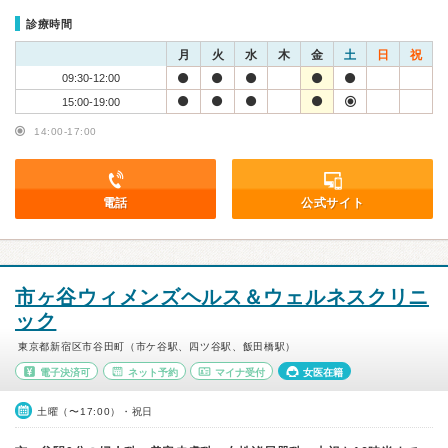
診療時間
月
火
水
木
金
土
日
祝
09:30-12:00
15:00-19:00
14:00-17:00
電話
公式サイト
市ヶ谷ウィメンズヘルス＆ウェルネスクリニ
ック
東京都新宿区市谷田町（市ケ谷駅、四ツ谷駅、飯田橋駅）
電子決済可
ネット予約
マイナ受付
女医在籍
土曜（〜17:00）・祝日