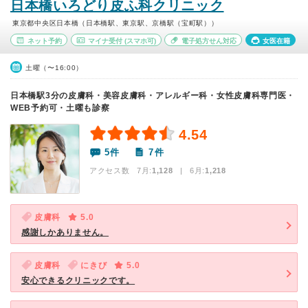
日本橋いろどり皮ふ科クリニック
東京都中央区日本橋（日本橋駅、東京駅、京橋駅（宝町駅））
ネット予約
マイナ受付
(スマホ可)
電子処方せん対応
女医在籍
土曜（〜16:00）
日本橋駅3分の皮膚科・美容皮膚科・アレルギー科・女性皮膚科専門医・
WEB予約可・土曜も診察
4.54
5件
7件
アクセス数 7月:
1,128
| 6月:
1,218
皮膚科
5.0
感謝しかありません。
皮膚科
にきび
5.0
安心できるクリニックです。