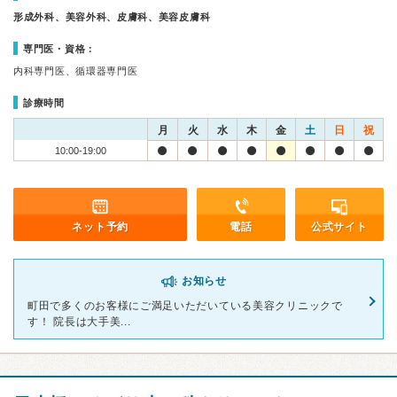
形成外科、美容外科、皮膚科、美容皮膚科
専門医・資格：
内科専門医、循環器専門医
診療時間
月
火
水
木
金
土
日
祝
10:00-19:00
ネット予約
電話
公式サイト
お知らせ
町田で多くのお客様にご満足いただいている美容クリニックで
す！ 院長は大手美...