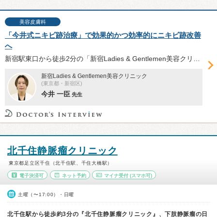
美容皮膚科
「今井式ニキビ跡治療」で効果的かつ効率的にニキビ跡改善
へ
新宿駅東口から徒歩2分の「新宿Ladies & Gentlemen美容クリニック」では、クレーター状のニキビ跡治療に注力。「ピコハイVMLAフラクショナル」によるクレーターの治療法や同院の強みなどを統括技術顧問の今井一臣先生に伺った。
新宿Ladies & Gentlemen美容クリニック
(東京都・新宿区)
今井 一臣
先生
北千住静脈瘤クリニック
東京都足立区千住（北千住駅、千住大橋駅）
電子決済可
ネット予約
マイナ受付
(スマホ可)
土曜（〜17:00）・日曜
北千住駅から徒歩約3分の『北千住静脈瘤クリニック』、下肢静脈瘤の日