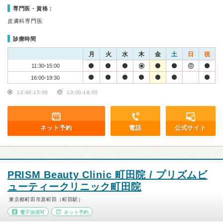
専門医・資格：
皮膚科専門医
診療時間
月
火
水
木
金
土
日
祝
11:30-15:00
16:00-19:30
12:00-15:00
13:00-18:00
ネット予約
電話
公式サイト
PRISM Beauty Clinic 町田院 / プリズムビ
ューティークリニック町田院
東京都町田市原町田（町田駅）
電子決済可
ネット予約