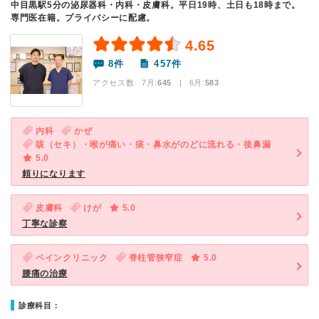
中目黒駅5分の泌尿器科・内科・皮膚科。平日19時、土日も18時まで。
専門医在籍。プライバシーに配慮。
4.65
8件
457件
アクセス数 7月:
645
| 6月:
583
内科
かぜ
咳（セキ）・喉が痛い・痰・鼻水がのどに流れる・後鼻漏
5.0
頼りになります
皮膚科
けが
5.0
丁寧な診察
ペインクリニック
脊柱管狭窄症
5.0
腰痛の治療
診療科目：