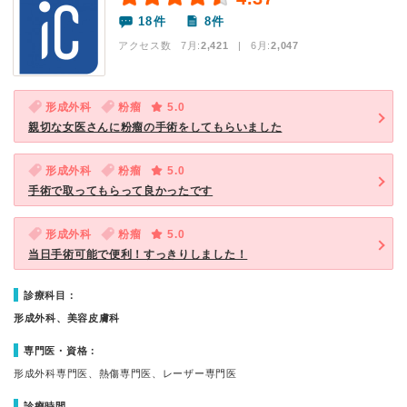
18件
8件
アクセス数 7月:
2,421
| 6月:
2,047
形成外科
粉瘤
5.0
親切な女医さんに粉瘤の手術をしてもらいました
形成外科
粉瘤
5.0
手術で取ってもらって良かったです
形成外科
粉瘤
5.0
当日手術可能で便利！すっきりしました！
診療科目：
形成外科、美容皮膚科
専門医・資格：
形成外科専門医、熱傷専門医、レーザー専門医
診療時間