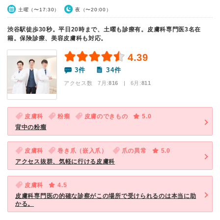
土曜（〜17:30）
夜（〜20:00）
渋谷駅徒歩30秒。平日20時まで、土曜も診療有。皮膚科専門医3名在
籍。保険診療、美容皮膚科も対応。
4.39
3件
34件
アクセス数 7月:
816
| 6月:
811
皮膚科
粉瘤
皮膚のできもの
5.0
背中の粉瘤
皮膚科
巻き爪（嵌入爪）
爪の異常
5.0
アクセス抜群、気軽に行ける皮膚科
皮膚科
4.5
皮膚科専門医の的確な診察がこの場所で受けられるのは本当に助
かる。