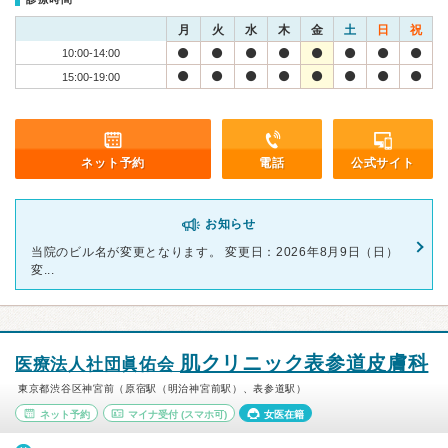
月
火
水
木
金
土
日
祝
10:00-14:00
15:00-19:00
ネット予約
電話
公式サイト
お知らせ
当院のビル名が変更となります。 変更日：2026年8月9日（日）
変...
肌クリニック表参道皮膚科
医療法人社団眞佑会
東京都渋谷区神宮前（原宿駅（明治神宮前駅）、表参道駅）
ネット予約
マイナ受付
(スマホ可)
女医在籍