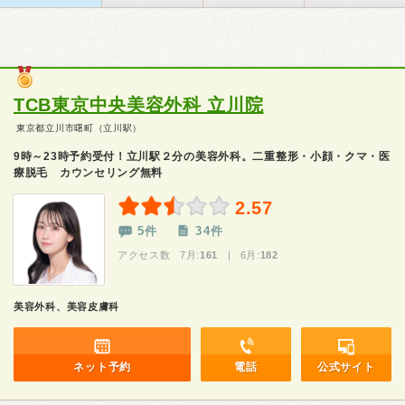
TCB東京中央美容外科 立川院
東京都立川市曙町（立川駅）
9時～23時予約受付！立川駅２分の美容外科。二重整形・小顔・クマ・医
療脱毛 カウンセリング無料
2.57
5件
34件
アクセス数 7月:
161
| 6月:
182
美容外科、美容皮膚科
ネット予約
電話
公式サイト