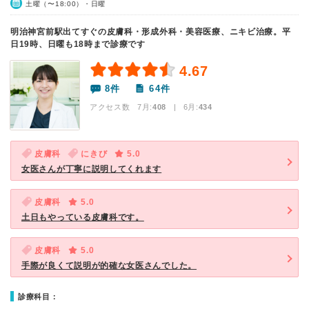
土曜（〜18:00）・日曜
明治神宮前駅出てすぐの皮膚科・形成外科・美容医療、ニキビ治療。平
日19時、日曜も18時まで診療です
4.67
8件
64件
アクセス数 7月:
408
| 6月:
434
皮膚科
にきび
5.0
女医さんが丁寧に説明してくれます
皮膚科
5.0
土日もやっている皮膚科です。
皮膚科
5.0
手際が良くて説明が的確な女医さんでした。
診療科目：