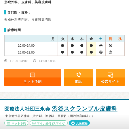
形成外科、皮膚科、美容皮膚科
専門医・資格：
形成外科専門医、皮膚科専門医
診療時間
月
火
水
木
金
土
日
祝
10:00-14:00
15:00-19:00
10:00-13:00
14:00-18:00
ネット予約
電話
公式サイト
渋谷スクランブル皮膚科
医療法人社団三永会
東京都渋谷区神南（渋谷駅、神泉駅、原宿駅（明治神宮前駅））
ネット予約
マイナ受付
(スマホ可)
女医在籍