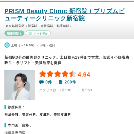
PRISM Beauty Clinic 新宿院 / プリズムビ
ューティークリニック新宿院
東京都新宿区（新宿駅、南新宿駅、都庁前駅）
新規開院！
ネット予約
土曜（〜19:00）・日曜・祝日
新宿駅3分の最美容クリニック。土日祝も19時まで営業。若返り小顔脂肪
吸引・糸リフト・美肌治療を提供
4.64
0件
200件
アクセス数 7月:
101
| 6月:
153
診療科目：
形成外科、美容外科、皮膚科、美容皮膚科
専門医・資格：
循環器専門医