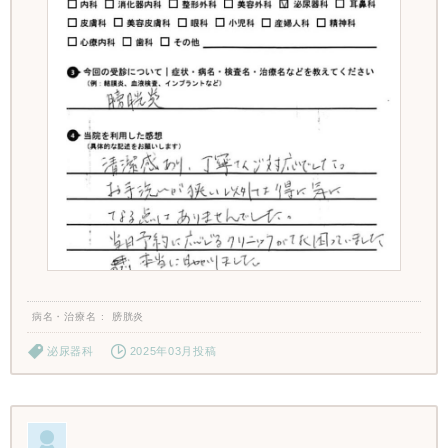
病名・治療名
膀胱炎
泌尿器科
2025年03月投稿