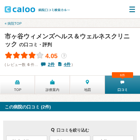
« 病院TOP
市ヶ谷ウィメンズヘルス＆ウェルネスクリニ
ック
の口コミ・評判
4.05
？
2件
4件
( レビュー数
6
件…
)
6件
TOP
診療案内
地図
口コミ
この病院の口コミ (2件)
口コミを絞り込む