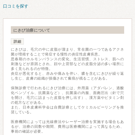
口コミを探す
にきび治療について
詳細
にきびは、毛穴の中に皮脂が溜まり、常在菌の一つであるアクネ
菌が増殖することで発症する慢性の炎症性皮膚疾患。
思春期のホルモンバランスの変化、生活習慣、ストレス、肌への
刺激などが原因とされ、顔や上背部などの皮脂分泌の多い場所に
多く見られるのが特徴。
炎症が悪化すると、赤みや痛みを伴い、膿を含むにきびが繰り返
し生じ、皮膚の組織が損傷されて瘢痕が残ることがある。
保険診療で行われるにきび治療には、外用薬（アダパレン、過酸
化ベンゾイル、抗菌薬など）、抗菌薬の内服、面皰圧出（針で穴
を開け、毛穴に詰まった皮脂を押し出す）、漢方薬やビタミン剤
の処方などがある。
また、日本皮膚科学会は自費診療としてケミカルピーリングを推
奨している。
医療機関によっては光線療法やレーザー治療を実施する場合もあ
るが、治療の回数や期間、費用は医療機関によって異なるため、
事前の確認が必要。