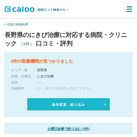
« 全国の検索結果
長野県のにきび治療に対応する病院・クリニ
ック
口コミ・評判
（3件）
3件の医療機関が見つかりました
エリア・駅
長野県
診療・治療法
にきび治療
名称
なし
詳細条件
なし (曜日や時間帯を指定できます)
条件変更・絞り込み
土曜日診療で絞り込む (3件)