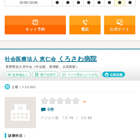
10:00-19:00
ネット予約
電話
公式サイト
くろさわ病院
社会医療法人 恵仁会
長野県佐久市中込（中込駅、滑津駅、太田部駅）
駐車場あり
電子決済可
マイナ受付
(スマホ可)
女医在籍
土曜（〜12:00）
－
0件
アクセス数 7月:
76
| 6月:
82
診療科目：