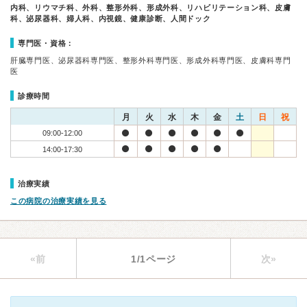
内科、リウマチ科、外科、整形外科、形成外科、リハビリテーション科、皮膚
科、泌尿器科、婦人科、内視鏡、健康診断、人間ドック
専門医・資格：
肝臓専門医、泌尿器科専門医、整形外科専門医、形成外科専門医、皮膚科専門
医
診療時間
月
火
水
木
金
土
日
祝
09:00-12:00
14:00-17:30
治療実績
この病院の治療実績を見る
«前
1/1ページ
次»