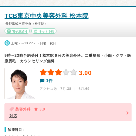
TCB東京中央美容外科 松本院
長野県松本市中央（松本駅）
電子決済可
ネット予約
土曜（〜19:00）・日曜・祝日
9時～23時予約受付！松本駅９分の美容外科。二重整形・小顔・クマ・医
療脱毛 カウンセリング無料
3.00
1件
アクセス数 7月:
38
| 6月:
69
美容外科
3.0
対応
診療科目：