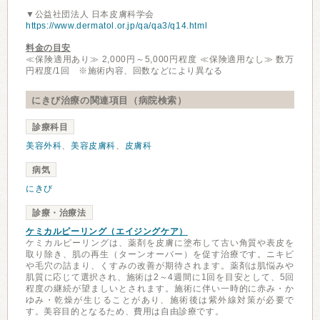
▼公益社団法人 日本皮膚科学会
https://www.dermatol.or.jp/qa/qa3/q14.html
料金の目安
≪保険適用あり≫ 2,000円～5,000円程度 ≪保険適用なし≫ 数万
円程度/1回 ※施術内容、回数などにより異なる
にきび治療の関連項目（病院検索）
診療科目
美容外科
、
美容皮膚科
、
皮膚科
病気
にきび
診療・治療法
ケミカルピーリング（エイジングケア）
ケミカルピーリングは、薬剤を皮膚に塗布して古い角質や表皮を
取り除き、肌の再生（ターンオーバー）を促す治療です。ニキビ
や毛穴の詰まり、くすみの改善が期待されます。薬剤は肌悩みや
肌質に応じて選択され、施術は2～4週間に1回を目安として、5回
程度の継続が望ましいとされます。施術に伴い一時的に赤み・か
ゆみ・乾燥が生じることがあり、施術後は紫外線対策が必要で
す。美容目的となるため、費用は自由診療です。