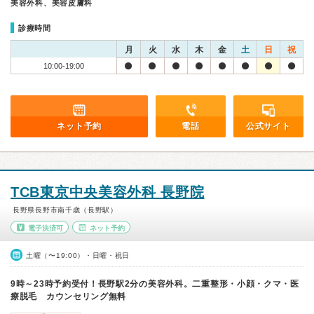
美容外科、美容皮膚科
診療時間
月
火
水
木
金
土
日
祝
10:00-19:00
ネット予約
電話
公式サイト
TCB東京中央美容外科 長野院
長野県長野市南千歳（長野駅）
電子決済可
ネット予約
土曜（〜19:00）・日曜・祝日
9時～23時予約受付！長野駅2分の美容外科。二重整形・小顔・クマ・医
療脱毛 カウンセリング無料