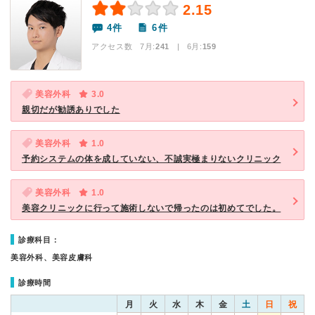
2.15
4件
6件
アクセス数 7月:
241
| 6月:
159
美容外科
3.0
親切だが勧誘ありでした
美容外科
1.0
予約システムの体を成していない、不誠実極まりないクリニック
美容外科
1.0
美容クリニックに行って施術しないで帰ったのは初めてでした。
診療科目：
美容外科、美容皮膚科
診療時間
月
火
水
木
金
土
日
祝