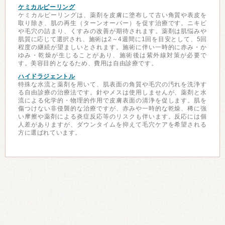
ケミカルピーリング
ケミカルピーリングは、薬剤を皮膚に塗布して古い角質や表皮を
取り除き、肌の再生（ターンオーバー）を促す治療です。ニキビ
や毛穴の詰まり、くすみの改善が期待されます。薬剤は肌悩みや
肌質に応じて選択され、施術は2～4週間に1回を目安として、5回
程度の継続が望ましいとされます。施術に伴い一時的に赤み・か
ゆみ・乾燥が生じることがあり、施術後は紫外線対策が必要で
す。美容目的となるため、費用は自由診療です。
ハイドラジェントル
特殊な水流と薬剤を用いて、肌表面の角質や毛穴の汚れを洗浄す
る自由診療の治療法です。針やメスは使用しませんが、薬剤と水
流による化学的・物理的作用で皮膚表面の清浄を促します。肌を
傷つけない非侵襲的な治療ですが、赤みや一時的な乾燥、稀に強
い摩擦や薬剤による炎症反応等のリスクも伴います。反応には個
人差がありますが、ダウンタイムを抑えて毛穴ケアを希望される
方に選ばれています。