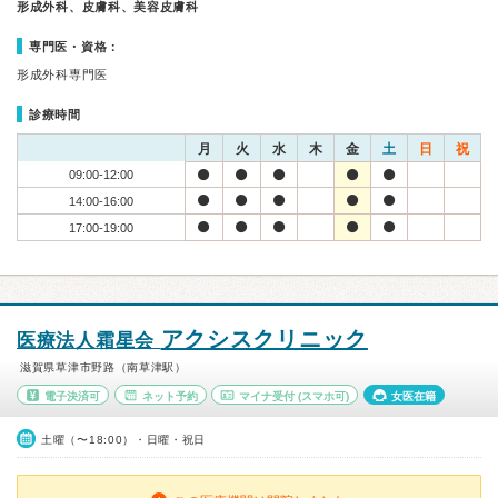
形成外科、皮膚科、美容皮膚科
専門医・資格：
形成外科専門医
診療時間
月
火
水
木
金
土
日
祝
09:00-12:00
14:00-16:00
17:00-19:00
アクシスクリニック
医療法人霜星会
滋賀県草津市野路（南草津駅）
電子決済可
ネット予約
マイナ受付
(スマホ可)
女医在籍
土曜（〜18:00）・日曜・祝日