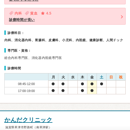
内科
貧血
4.5
診療時間が長い
診療科目：
内科、消化器内科、胃腸科、皮膚科、小児科、内視鏡、健康診断、人間ドック
専門医・資格：
総合内科専門医、消化器内視鏡専門医
診療時間
月
火
水
木
金
土
日
祝
08:45-12:00
17:00-19:00
かんだクリニック
滋賀県草津市野路町（南草津駅）