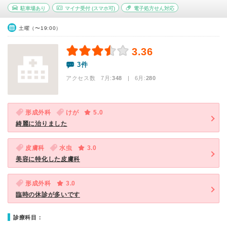
駐車場あり
マイナ受付
(スマホ可)
電子処方せん対応
土曜（〜19:00）
3.36
3件
アクセス数 7月:
348
| 6月:
280
形成外科
けが
5.0
綺麗に治りました
皮膚科
水虫
3.0
美容に特化した皮膚科
形成外科
3.0
臨時の休診が多いです
診療科目：