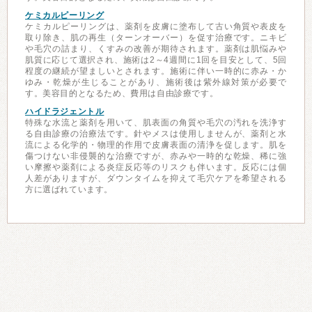
ケミカルピーリング
ケミカルピーリングは、薬剤を皮膚に塗布して古い角質や表皮を
取り除き、肌の再生（ターンオーバー）を促す治療です。ニキビ
や毛穴の詰まり、くすみの改善が期待されます。薬剤は肌悩みや
肌質に応じて選択され、施術は2～4週間に1回を目安として、5回
程度の継続が望ましいとされます。施術に伴い一時的に赤み・か
ゆみ・乾燥が生じることがあり、施術後は紫外線対策が必要で
す。美容目的となるため、費用は自由診療です。
ハイドラジェントル
特殊な水流と薬剤を用いて、肌表面の角質や毛穴の汚れを洗浄す
る自由診療の治療法です。針やメスは使用しませんが、薬剤と水
流による化学的・物理的作用で皮膚表面の清浄を促します。肌を
傷つけない非侵襲的な治療ですが、赤みや一時的な乾燥、稀に強
い摩擦や薬剤による炎症反応等のリスクも伴います。反応には個
人差がありますが、ダウンタイムを抑えて毛穴ケアを希望される
方に選ばれています。