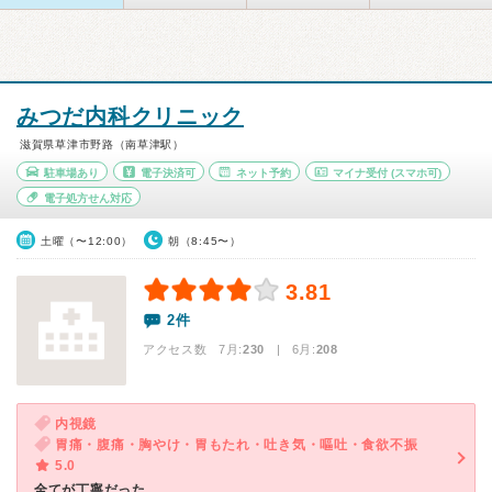
みつだ内科クリニック
滋賀県草津市野路（南草津駅）
駐車場あり
電子決済可
ネット予約
マイナ受付
(スマホ可)
電子処方せん対応
土曜（〜12:00）
朝（8:45〜）
3.81
2件
アクセス数 7月:
230
| 6月:
208
内視鏡
胃痛・腹痛・胸やけ・胃もたれ・吐き気・嘔吐・食欲不振
5.0
全てが丁寧だった