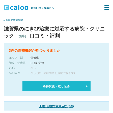
« 全国の検索結果
滋賀県のにきび治療に対応する病院・クリニ
ック
口コミ・評判
（3件）
3件の医療機関が見つかりました
エリア・駅
滋賀県
診療・治療法
にきび治療
名称
なし
詳細条件
なし (曜日や時間帯を指定できます)
条件変更・絞り込み
土曜日診療で絞り込む (3件)