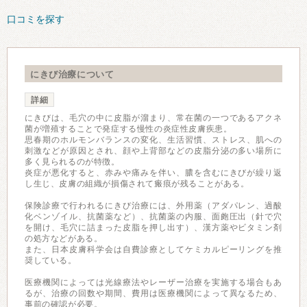
口コミを探す
にきび治療について
詳細
にきびは、毛穴の中に皮脂が溜まり、常在菌の一つであるアクネ
菌が増殖することで発症する慢性の炎症性皮膚疾患。
思春期のホルモンバランスの変化、生活習慣、ストレス、肌への
刺激などが原因とされ、顔や上背部などの皮脂分泌の多い場所に
多く見られるのが特徴。
炎症が悪化すると、赤みや痛みを伴い、膿を含むにきびが繰り返
し生じ、皮膚の組織が損傷されて瘢痕が残ることがある。
保険診療で行われるにきび治療には、外用薬（アダパレン、過酸
化ベンゾイル、抗菌薬など）、抗菌薬の内服、面皰圧出（針で穴
を開け、毛穴に詰まった皮脂を押し出す）、漢方薬やビタミン剤
の処方などがある。
また、日本皮膚科学会は自費診療としてケミカルピーリングを推
奨している。
医療機関によっては光線療法やレーザー治療を実施する場合もあ
るが、治療の回数や期間、費用は医療機関によって異なるため、
事前の確認が必要。