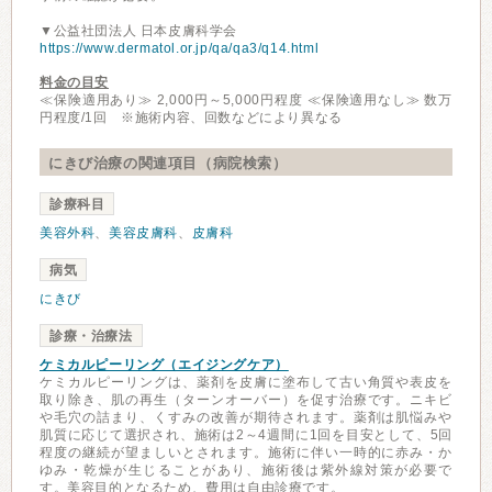
▼公益社団法人 日本皮膚科学会
https://www.dermatol.or.jp/qa/qa3/q14.html
料金の目安
≪保険適用あり≫ 2,000円～5,000円程度 ≪保険適用なし≫ 数万
円程度/1回 ※施術内容、回数などにより異なる
にきび治療の関連項目（病院検索）
診療科目
美容外科
、
美容皮膚科
、
皮膚科
病気
にきび
診療・治療法
ケミカルピーリング（エイジングケア）
ケミカルピーリングは、薬剤を皮膚に塗布して古い角質や表皮を
取り除き、肌の再生（ターンオーバー）を促す治療です。ニキビ
や毛穴の詰まり、くすみの改善が期待されます。薬剤は肌悩みや
肌質に応じて選択され、施術は2～4週間に1回を目安として、5回
程度の継続が望ましいとされます。施術に伴い一時的に赤み・か
ゆみ・乾燥が生じることがあり、施術後は紫外線対策が必要で
す。美容目的となるため、費用は自由診療です。