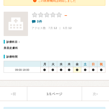
この医療機関は閉院しました
－
0件
アクセス数 7月:
12
| 6月:
12
診療科目：
美容皮膚科
診療時間
月
火
水
木
金
土
日
祝
09:00-18:00
«前
1/1ページ
次»