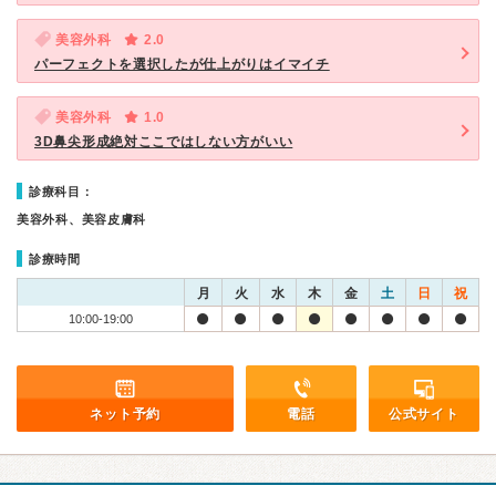
美容外科
2.0
パーフェクトを選択したが仕上がりはイマイチ
美容外科
1.0
3D鼻尖形成絶対ここではしない方がいい
診療科目：
美容外科、美容皮膚科
診療時間
月
火
水
木
金
土
日
祝
10:00-19:00
ネット予約
電話
公式サイト