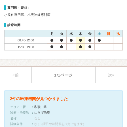
専門医・資格：
小児科専門医、小児神経専門医
診療時間
月
火
水
木
金
土
日
祝
08:45-12:00
15:00-19:00
«前
1/1ページ
次»
2件の医療機関が見つかりました
エリア・駅
和歌山県
診療・治療法
にきび治療
名称
なし
詳細条件
なし (曜日や時間帯を指定できます)