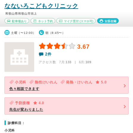
なないろこどもクリニック
和歌山県和歌山市吹上
駐車場あり
ネット予約
マイナ受付
(スマホ可)
女医在籍
土曜（〜12:00）
朝（8:45〜）
3.67
2件
アクセス数 7月:
133
| 6月:
109
小児科
熱性けいれん
発熱・けいれん
5.0
色々相談できます
予防接種
4.0
先生が変わりました
診療科目：
小児科