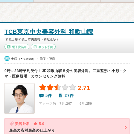
TCB東京中央美容外科 和歌山院
和歌山県和歌山市美園町（和歌山駅）
電子決済可
ネット予約
土曜（〜19:00）・日曜・祝日
9時～23時予約受付！JR和歌山駅５分の美容外科。二重整形・小顔・ク
マ・医療脱毛 カウンセリング無料
2.71
5件
27件
アクセス数 7月:
207
| 6月:
259
美容外科
5.0
最高の応対最高の仕上がり