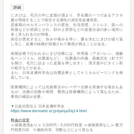
詳細
にきびは、毛穴の中に皮脂が溜まり、常在菌の一つであるアクネ
菌が増殖することで発症する慢性の炎症性皮膚疾患。
思春期のホルモンバランスの変化、生活習慣、ストレス、肌への
刺激などが原因とされ、顔や上背部などの皮脂分泌の多い場所に
多く見られるのが特徴。
炎症が悪化すると、赤みや痛みを伴い、膿を含むにきびが繰り返
し生じ、皮膚の組織が損傷されて瘢痕が残ることがある。
保険診療で行われるにきび治療には、外用薬（アダパレン、過酸
化ベンゾイル、抗菌薬など）、抗菌薬の内服、面皰圧出（針で穴
を開け、毛穴に詰まった皮脂を押し出す）、漢方薬やビタミン剤
の処方などがある。
また、日本皮膚科学会は自費診療としてケミカルピーリングを推
奨している。
医療機関によっては光線療法やレーザー治療を実施する場合もあ
るが、治療の回数や期間、費用は医療機関によって異なるため、
事前の確認が必要。
▼公益社団法人 日本皮膚科学会
https://www.dermatol.or.jp/qa/qa3/q14.html
料金の目安
≪保険適用あり≫ 2,000円～5,000円程度 ≪保険適用なし≫ 数万
円程度/1回 ※施術内容、回数などにより異なる