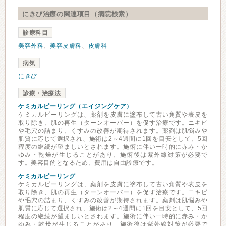
にきび治療の関連項目（病院検索）
診療科目
美容外科
、
美容皮膚科
、
皮膚科
病気
にきび
診療・治療法
ケミカルピーリング（エイジングケア）
ケミカルピーリングは、薬剤を皮膚に塗布して古い角質や表皮を
取り除き、肌の再生（ターンオーバー）を促す治療です。ニキビ
や毛穴の詰まり、くすみの改善が期待されます。薬剤は肌悩みや
肌質に応じて選択され、施術は2～4週間に1回を目安として、5回
程度の継続が望ましいとされます。施術に伴い一時的に赤み・か
ゆみ・乾燥が生じることがあり、施術後は紫外線対策が必要で
す。美容目的となるため、費用は自由診療です。
ケミカルピーリング
ケミカルピーリングは、薬剤を皮膚に塗布して古い角質や表皮を
取り除き、肌の再生（ターンオーバー）を促す治療です。ニキビ
や毛穴の詰まり、くすみの改善が期待されます。薬剤は肌悩みや
肌質に応じて選択され、施術は2～4週間に1回を目安として、5回
程度の継続が望ましいとされます。施術に伴い一時的に赤み・か
ゆみ・乾燥が生じることがあり、施術後は紫外線対策が必要で