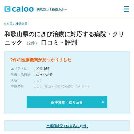
« 全国の検索結果
和歌山県のにきび治療に対応する病院・クリ
ニック
口コミ・評判
（2件）
2件の医療機関が見つかりました
エリア・駅
和歌山県
診療・治療法
にきび治療
名称
なし
詳細条件
なし (曜日や時間帯を指定できます)
条件変更・絞り込み
土曜日診療で絞り込む (2件)