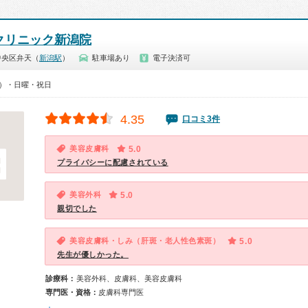
容クリニック新潟院
中央区弁天（
新潟駅
）
駐車場あり
電子決済可
00）・日曜・祝日
4.35
口コミ3件
美容皮膚科
5.0
プライバシーに配慮されている
美容外科
5.0
親切でした
美容皮膚科・しみ（肝斑・老人性色素斑）
5.0
先生が優しかった。
診療科：
美容外科、皮膚科、美容皮膚科
専門医・資格：
皮膚科専門医