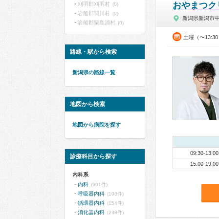
おやまつク
刈羽郡刈羽村
(0)
岩船郡関川村
(0)
新潟県新潟市
岩船郡粟島浦村
(0)
土曜（〜13:3
路線・駅から検索
新潟県の路線一覧
地図から検索
地図から病院を探す
09:30-13:00
診療科目から探す
15:00-19:00
内科系
内科
(901件)
呼吸器内科
(108件)
循環器内科
(154件)
消化器内科
(238件)