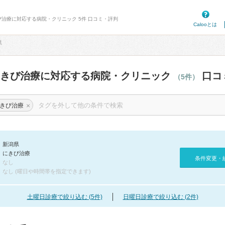
び治療に対応する病院・クリニック 5件 口コミ・評判
Calooとは
県
にきび治療に対応する病院・クリニック
口コ
（5件）
×
きび治療
新潟県
にきび治療
条件変更・
なし
なし (曜日や時間帯を指定できます)
土曜日診療で絞り込む (5件)
日曜日診療で絞り込む (2件)