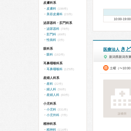
皮膚科系
皮膚科
(196件)
美容皮膚科
(23件)
10:00-19:00
泌尿器科・肛門科系
泌尿器科
(78件)
肛門科
(49件)
性病科
(2件)
きど
眼科系
医療法人
眼科
(162件)
新潟県新潟市
耳鼻咽喉科系
土曜（〜10:0
耳鼻咽喉科
(125件)
産婦人科系
産科
(22件)
婦人科
(56件)
産婦人科
(60件)
小児科系
小児科
(331件)
診療所
小児外科
(7件)
精神科系
精神科
(114件)