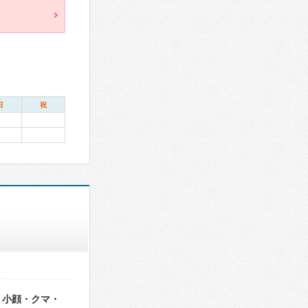
日
祝
・小顔・クマ・