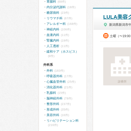
胃腸科
(68件)
内分泌代謝科
(18件)
糖尿病科
(23件)
LULA美
リウマチ科
(67件)
アレルギー科
(168件)
新潟県新潟市
神経内科
(106件)
血液内科
(11件)
土曜（〜19:
腎臓内科
(19件)
人工透析
(11件)
緩和ケア（ホスピス）
(9件)
外科系
外科
(183件)
呼吸器外科
(17件)
心臓血管外科
診療所
(25件)
消化器外科
(21件)
乳腺科
(15件)
脳神経外科
(78件)
整形外科
(237件)
形成外科
(35件)
美容外科
(16件)
リハビリテーション科
(216件)