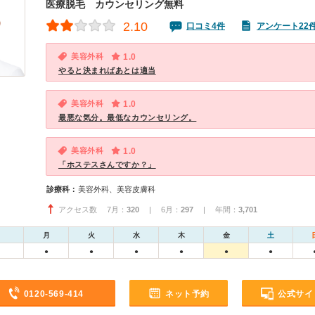
医療脱毛 カウンセリング無料
2.10
口コミ4件
アンケート22
美容外科
1.0
やると決まればあとは適当
美容外科
1.0
最悪な気分。最低なカウンセリング。
美容外科
1.0
「ホステスさんですか？」
診療科：
美容外科、美容皮膚科
アクセス数 7月：
320
| 6月：
297
| 年間：
3,701
月
火
水
木
金
土
●
●
●
●
●
●
0120-569-414
ネット予約
公式サイ