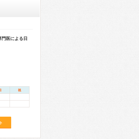
専門医による日
日
祝
ト