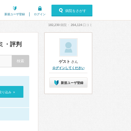
病院をさがす
新規ユーザ登録
ログイン
182,230
病院・
264,124
口コミ
ミ・評判
ゲスト
さん
ログインしてください
新規ユーザ登録
絞り込み »