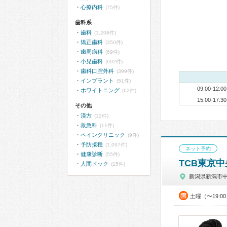
心療内科
(75件)
歯科系
歯科
(1,208件)
矯正歯科
(350件)
歯周病科
(69件)
小児歯科
(692件)
歯科口腔外科
(399件)
インプラント
(51件)
09:00-12:00
ホワイトニング
(62件)
15:00-17:30
その他
漢方
(12件)
救急科
(11件)
ペインクリニック
(9件)
予防接種
(1,097件)
ネット予約
健康診断
(55件)
TCB東京
人間ドック
(15件)
新潟県新潟市
土曜（〜19: