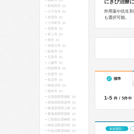
柏崎市
(0)
にきび治療
新発田市
(0)
外用薬や抗生剤
小千谷市
(0)
も選択可能。
加茂市
(0)
十日町市
(0)
見附市
(0)
村上市
(0)
燕市
(0)
糸魚川市
(0)
妙高市
(0)
五泉市
(0)
上越市
(0)
阿賀野市
(0)
佐渡市
(0)
標準
魚沼市
(0)
南魚沼市
(0)
胎内市
(0)
北蒲原郡聖籠町
1-5
(0)
件 / 5件中
西蒲原郡弥彦村
(0)
南蒲原郡田上町
(0)
東蒲原郡阿賀町
(0)
三島郡出雲崎町
(0)
南魚沼郡湯沢町
(0)
新規開院！
中魚沼郡津南町
(0)