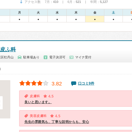
アクセス数 7月：
410
| 6月：
521
| 年間：
5,127
月
火
水
木
金
土
●
●
●
●
●
●
皮ふ科
東区牡丹山
駐車場あり
電子決済可
マイナ受付
0）
3.82
口コミ9件
皮膚科
4.5
良いと思います。
美容皮膚科
4.5
先生の雰囲気も、丁寧な説明からも、安心