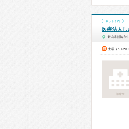
ネット予約
医療法人し
新潟県新潟市
土曜（〜13:0
診療所