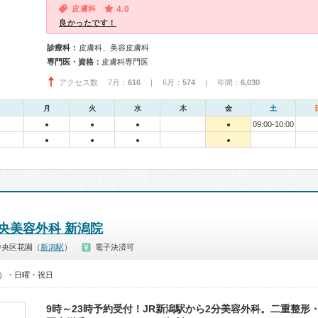
皮膚科
4.0
良かったです！
診療科：
皮膚科、美容皮膚科
専門医・資格：
皮膚科専門医
アクセス数 7月：
616
| 6月：
574
| 年間：
6,030
月
火
水
木
金
土
09:00-10:00
●
●
●
●
●
●
●
●
中央美容外科 新潟院
中央区花園（
新潟駅
）
電子決済可
00）・日曜・祝日
9時～23時予約受付！JR新潟駅から2分美容外科。二重整形