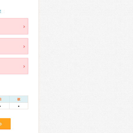
件
日
祝
●
●
ト