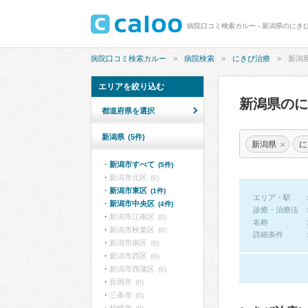
病院口コミ検索カルー - 新潟県のにき
病院口コミ検索カルー
病院検索
にきび治療
新潟
エリアを絞り込む
新潟県の
都道府県を選択
新潟県
(5件)
×
新潟県
に
新潟市すべて
(5件)
新潟市北区
(0)
新潟市東区
(1件)
エリア・駅
新潟市中央区
(4件)
診療・治療法
新潟市江南区
(0)
名称
新潟市秋葉区
(0)
詳細条件
新潟市南区
(0)
新潟市西区
(0)
新潟市西蒲区
(0)
長岡市
(0)
三条市
(0)