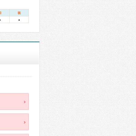
日
祝
●
●