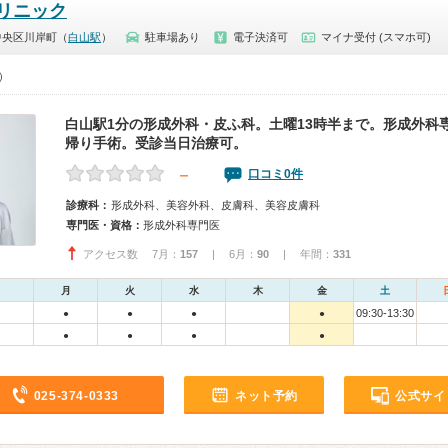
リニック
中央区川岸町（
白山駅
）
駐車場あり
電子決済可
マイナ受付 (スマホ可)
0）
白山駅1分の形成外科・皮ふ科。土曜13時半まで。形成外科
帰り手術。受診当日治療可。
－
口コミ0件
診療科：
形成外科、美容外科、皮膚科、美容皮膚科
専門医・資格：
形成外科専門医
アクセス数 7月：
157
| 6月：
90
| 年間：
331
月
火
水
木
金
土
09:30-13:30
●
●
●
●
●
●
●
●
025-374-0333
ネット予約
公式サイ