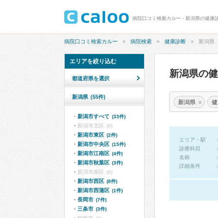
病院口コミ検索カルー - 新潟県の健康
病院口コミ検索カルー
病院検索
健康診断
新潟県
エリアを絞り込む
新潟県の
都道府県を選択
新潟県
(55件)
×
新潟県
健
新潟市すべて
(33件)
新潟市北区
(0)
新潟市東区
(2件)
エリア・駅
新潟市中央区
(15件)
診療科目
新潟市江南区
(4件)
名称
新潟市秋葉区
(3件)
詳細条件
新潟市南区
(0)
新潟市西区
(8件)
新潟市西蒲区
(1件)
長岡市
(7件)
三条市
(3件)