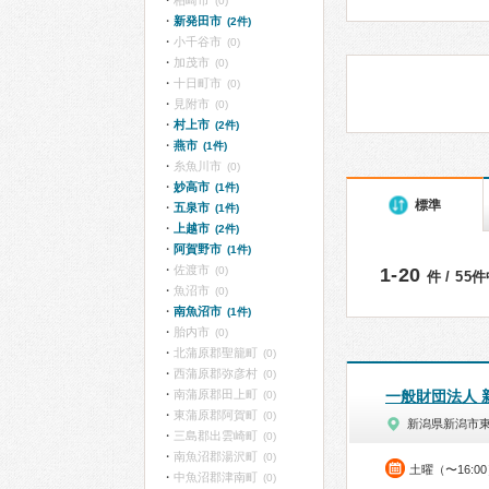
柏崎市
(0)
新発田市
(2件)
小千谷市
(0)
加茂市
(0)
十日町市
(0)
見附市
(0)
村上市
(2件)
燕市
(1件)
糸魚川市
(0)
妙高市
(1件)
標準
五泉市
(1件)
上越市
(2件)
阿賀野市
(1件)
佐渡市
(0)
1-20
件 / 55
魚沼市
(0)
南魚沼市
(1件)
胎内市
(0)
北蒲原郡聖籠町
(0)
西蒲原郡弥彦村
(0)
南蒲原郡田上町
一般財団法人
(0)
東蒲原郡阿賀町
(0)
新潟県新潟市
三島郡出雲崎町
(0)
南魚沼郡湯沢町
(0)
土曜（〜16:0
中魚沼郡津南町
(0)