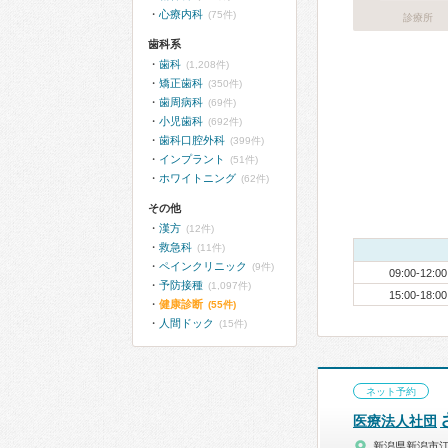
心療内科
(75件)
診療所
歯科系
歯科
(1,208件)
矯正歯科
(350件)
歯周病科
(69件)
小児歯科
(692件)
歯科口腔外科
(399件)
インプラント
(51件)
ホワイトニング
(62件)
その他
漢方
(12件)
救急科
(11件)
ペインクリニック
(9件)
09:00-12:00
予防接種
(1,097件)
15:00-18:00
健康診断
(55件)
人間ドック
(15件)
ネット予約
医療法人社団
新潟県新潟市