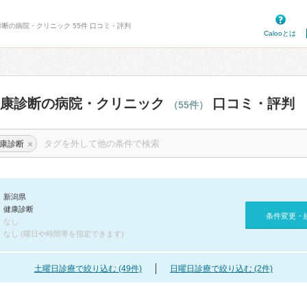
診断の病院・クリニック 55件 口コミ・評判
Calooとは
健康診断の病院・クリニック
口コミ・評判
（55件）
×
康診断
新潟県
健康診断
条件変更・
なし
なし (曜日や時間帯を指定できます)
土曜日診療で絞り込む (49件)
日曜日診療で絞り込む (2件)