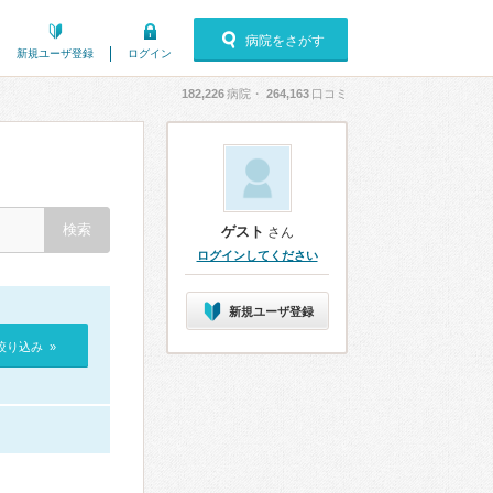
病院をさがす
新規ユーザ登録
ログイン
182,226
病院・
264,163
口コミ
ゲスト
さん
ログインしてください
新規ユーザ登録
絞り込み »