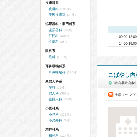
皮膚科系
皮膚科
(196件)
美容皮膚科
(23件)
泌尿器科・肛門科系
泌尿器科
(78件)
肛門科
(49件)
09:00-12:00
性病科
(2件)
14:00-18:00
眼科系
眼科
(162件)
耳鼻咽喉科系
耳鼻咽喉科
(125件)
こばやし内
産婦人科系
新潟県新潟市
産科
(22件)
婦人科
(56件)
土曜（〜12:0
産婦人科
(60件)
小児科系
小児科
(331件)
小児外科
(7件)
精神科系
精神科
(114件)