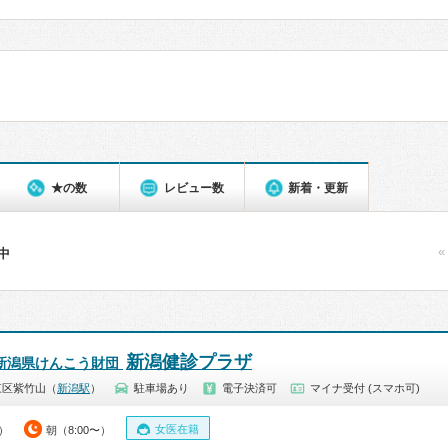
★の数
レビュー数
新着・更新
«
件中
新潟健診プラザ
 新潟県けんこう財団
東区紫竹山（
新潟駅
）
駐車場あり
電子決済可
マイナ受付 (スマホ可)
女医在籍
0）
朝（8:00〜）