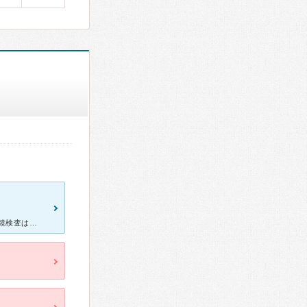
大腸と胃の内視鏡検査を鎮静剤を使って別々に受けました。 大腸内視鏡検査は鎮静剤を使いましたが意識はあり、顔をしかめるくらい痛くて苦痛でした。その時の苦痛を伝えたら胃の内視鏡検査のときは鎮静剤の量を増