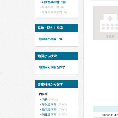
刈羽郡刈羽村
(1件)
岩船郡関川村
(0)
岩船郡粟島浦村
(0)
路線・駅から検索
診療所
新潟県の路線一覧
地図から検索
地図から病院を探す
診療科目から探す
内科系
内科
(902件)
呼吸器内科
(108件)
循環器内科
(154件)
消化器内科
(239件)
08:00-11:30