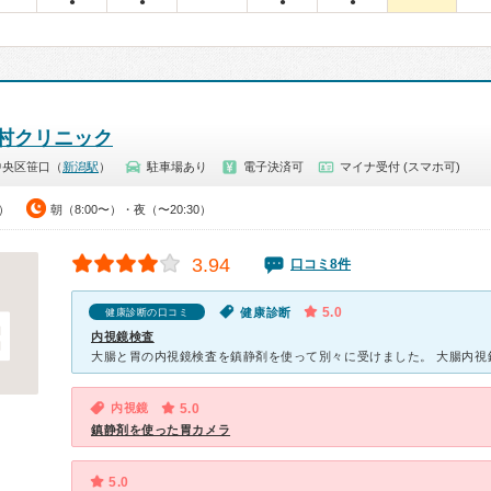
●
●
●
●
村クリニック
中央区笹口（
新潟駅
）
駐車場あり
電子決済可
マイナ受付 (スマホ可)
0）
朝（8:00〜）・夜（〜20:30）
3.94
口コミ8件
5.0
健康診断
健康診断の口コミ
内視鏡検査
内視鏡
5.0
鎮静剤を使った胃カメラ
5.0