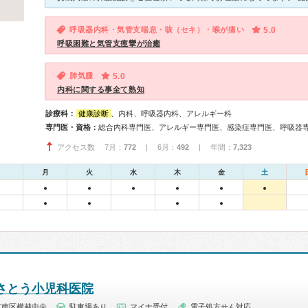
呼吸器内科・気管支喘息・咳（セキ）・喉が痛い
5.0
呼吸困難と気管支痙攣が治癒
肺気腫
5.0
内科に関する事全て熟知
診療科：
健康診断
、内科、呼吸器内科、アレルギー科
専門医・資格：
アクセス数 7月：
772
| 6月：
492
| 年間：
7,323
月
火
水
木
金
土
●
●
●
●
●
●
●
●
●
●
さとう小児科医院
江南区横越中央
駐車場あり
マイナ受付
電子処方せん対応