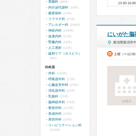
胃腸科
(68件)
13:30-16:00
内分泌代謝科
(18件)
糖尿病科
(23件)
リウマチ科
(67件)
アレルギー科
(168件)
神経内科
(106件)
にいがた脳
血液内科
(11件)
腎臓内科
(19件)
新潟県新潟市
人工透析
(11件)
緩和ケア（ホスピス）
土曜（〜12:0
(9件)
外科系
外科
(183件)
呼吸器外科
(17件)
心臓血管外科
(25件)
消化器外科
(21件)
乳腺科
(15件)
診療所
脳神経外科
(78件)
整形外科
(237件)
形成外科
(35件)
美容外科
(16件)
リハビリテーション科
(216件)