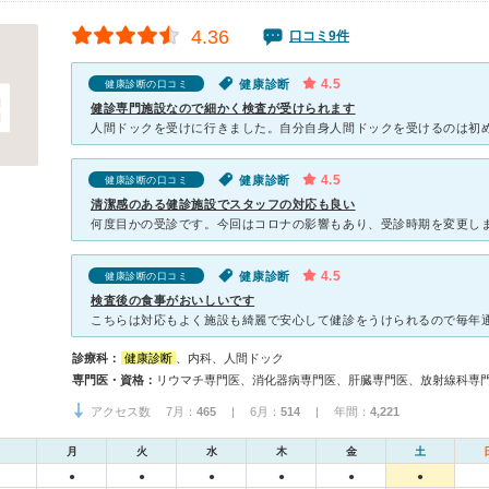
4.36
口コミ9件
4.5
健康診断
健康診断の口コミ
健診専門施設なので細かく検査が受けられます
4.5
健康診断
健康診断の口コミ
清潔感のある健診施設でスタッフの対応も良い
4.5
健康診断
健康診断の口コミ
検査後の食事がおいしいです
診療科：
健康診断
、内科、人間ドック
専門医・資格：
リウマチ専門医、消化器病専門医、肝臓専門医、放射線科専
アクセス数 7月：
465
| 6月：
514
| 年間：
4,221
月
火
水
木
金
土
●
●
●
●
●
●