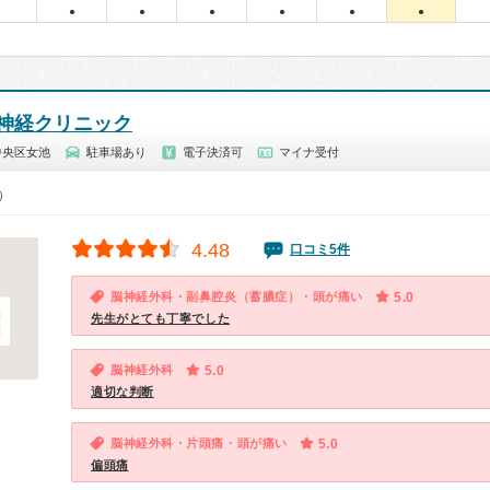
●
●
●
●
●
●
神経クリニック
中央区女池
駐車場あり
電子決済可
マイナ受付
0）
4.48
口コミ5件
脳神経外科・副鼻腔炎（蓄膿症）・頭が痛い
5.0
先生がとても丁寧でした
脳神経外科
5.0
適切な判断
脳神経外科・片頭痛・頭が痛い
5.0
偏頭痛