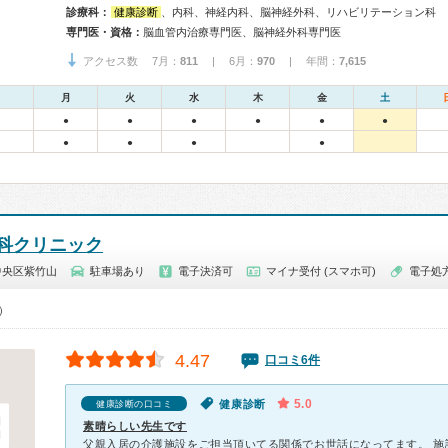
診療科：
健康診断
、内科、神経内科、脳神経外科、リハビリテーション科
専門医・資格：
脳血管内治療専門医、脳神経外科専門医
アクセス数 7月：
811
| 6月：
970
| 年間：
7,615
月
火
水
木
金
土
●
●
●
●
●
●
●
●
●
●
科クリニック
中央区紫竹山
駐車場あり
電子決済可
マイナ受付 (スマホ可)
電子処
0）
4.47
口コミ6件
5.0
健康診断
健康診断の口コミ
素晴らしい先生です