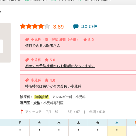
0）
3.89
口コミ7件
小児科・咳・呼吸困難（子供）
5.0
信頼できるお医者さん
小児科
5.0
初めての予防接種からお世話になってます。
小児科
4.0
待ち時間は長いがその分良い小児科
診療科：
健康診断
、アレルギー科、小児科
専門医・資格：
小児科専門医
アクセス数 7月：
89
| 6月：
67
| 年間：
910
月
火
水
木
金
土
●
●
●
●
●
●