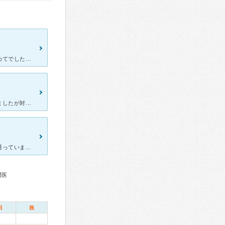
人間ドックを受けに行きました。自分自身人間ドックを受けるのは初めてでしたが満足いく内容で終えられました。施設内はとても綺麗で清潔感がありました。待合部分だけでなくロッカーやトイレまで綺麗でした。ここは
何度目かの受診です。今回はコロナの影響もあり、受診時期を変更しましたが対策もしっかりととられていて安心して検査を受けることができました。スタッフの対応はよくテキパキとしていて無駄がありません。予約時間
こちらは対応もよく施設も綺麗で安心して健診をうけられるので毎年通っています。今年はコロナの影響もあり、検診する人は少ないかな、と思っていたのですが、とても多くの人が受けにきていました。ただ、待合スペー
門医
日
祝