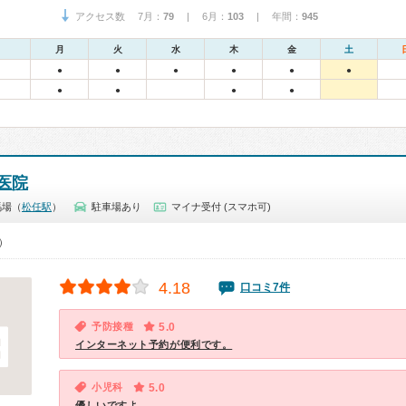
アクセス数 7月：
79
| 6月：
103
| 年間：
945
月
火
水
木
金
土
●
●
●
●
●
●
●
●
●
●
医院
馬場（
松任駅
）
駐車場あり
マイナ受付 (スマホ可)
0）
4.18
口コミ7件
予防接種
5.0
インターネット予約が便利です。
小児科
5.0
優しいですよ