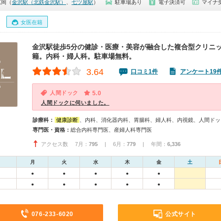
広岡（
金沢駅（北鉄金沢駅）
、
七ツ屋駅
）
駐車場あり
電子決済可
マイナ
女医在籍
金沢駅徒歩5分の健診・医療・美容が融合した複合型クリニ
籍。内科・婦人科。駐車場無料。
3.64
口コミ1件
アンケート19
人間ドック
5.0
人間ドックに伺いました。
診療科：
健康診断
、内科、消化器内科、胃腸科、婦人科、内視鏡、人間ドッ
専門医・資格：
総合内科専門医、産婦人科専門医
アクセス数 7月：
795
| 6月：
779
| 年間：
6,336
月
火
水
木
金
土
●
●
●
●
●
●
●
●
●
●
076-233-6020
公式サイト