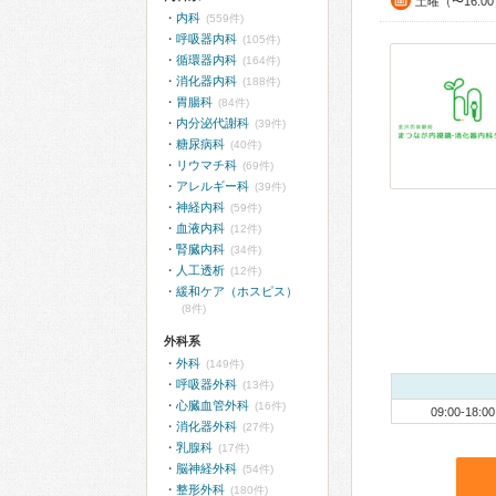
土曜（〜16:0
内科
(559件)
呼吸器内科
(105件)
循環器内科
(164件)
消化器内科
(188件)
胃腸科
(84件)
内分泌代謝科
(39件)
糖尿病科
(40件)
リウマチ科
(69件)
アレルギー科
(39件)
神経内科
(59件)
血液内科
(12件)
腎臓内科
(34件)
人工透析
(12件)
緩和ケア（ホスピス）
(8件)
外科系
外科
(149件)
呼吸器外科
(13件)
心臓血管外科
(16件)
09:00-18:00
消化器外科
(27件)
乳腺科
(17件)
脳神経外科
(54件)
整形外科
(180件)