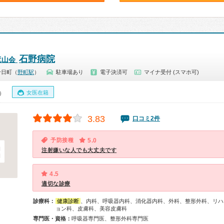
石野病院
竜山会
千日町（
野町駅
）
駐車場あり
電子決済可
マイナ受付 (スマホ可)
女医在籍
0）
3.83
口コミ2件
予防接種
5.0
注射嫌いな人でも大丈夫です
4.5
適切な診療
診療科：
健康診断
、内科、呼吸器内科、消化器内科、外科、整形外科、リハ
ョン科、皮膚科、美容皮膚科
専門医・資格：
呼吸器専門医、整形外科専門医