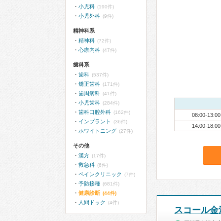
小児科
(190件)
小児外科
(9件)
精神科系
精神科
(72件)
心療内科
(47件)
歯科系
歯科
(537件)
矯正歯科
(171件)
歯周病科
(41件)
小児歯科
(284件)
歯科口腔外科
(162件)
08:00-13:00
インプラント
(36件)
14:00-18:00
ホワイトニング
(27件)
その他
漢方
(17件)
救急科
(6件)
ペインクリニック
(7件)
予防接種
(681件)
健康診断
(44件)
人間ドック
(4件)
スコール金