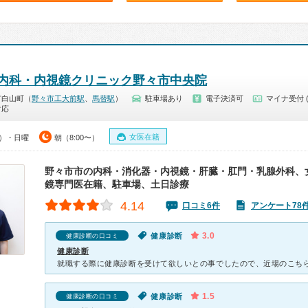
内科・内視鏡クリニック野々市中央院
市白山町（
野々市工大前駅
、
馬替駅
）
駐車場あり
電子決済可
マイナ受付 
対応
女医在籍
0）・日曜
朝（8:00〜）
野々市市の内科・消化器・内視鏡・肝臓・肛門・乳腺外科、
鏡専門医在籍、駐車場、土日診療
4.14
口コミ6件
アンケート78
3.0
健康診断
健康診断の口コミ
健康診断
1.5
健康診断
健康診断の口コミ