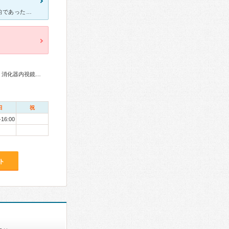
乳腺外科で診察。女医さんでしたが、言葉に配慮が感じられず、事務的であった。癌とわかり動揺しながら、紹介状の病院選択の際、治療種別などのアドバイスを求めたが、あっさりと「どこも同じですよ」と言われ、後々
総合内科専門医、外科専門医、消化器病専門医、肝臓専門医、消化器内視鏡専門医
日
祝
-16:00
ト