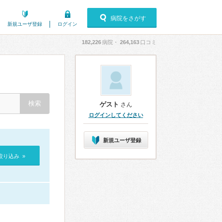
病院をさがす
新規ユーザ登録
ログイン
182,226
病院・
264,163
口コミ
ゲスト
さん
ログインしてください
新規ユーザ登録
絞り込み »