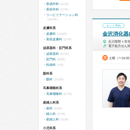
形成外科
(41件)
美容外科
(27件)
リハビリテーション科
(164件)
ネット予約
皮膚科系
金沢消化器
皮膚科
(129件)
美容皮膚科
(32件)
石川県野々市
電子処方せん
泌尿器科・肛門科系
泌尿器科
(67件)
土曜（〜16:0
肛門科
(58件)
性病科
(1件)
眼科系
眼科
(102件)
耳鼻咽喉科系
耳鼻咽喉科
(67件)
産婦人科系
産科
(19件)
婦人科
(47件)
産婦人科
(51件)
小児科系