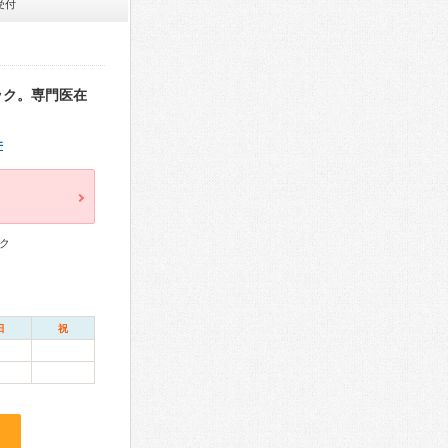
受付
ック。専門医在
件
ク
日
祝