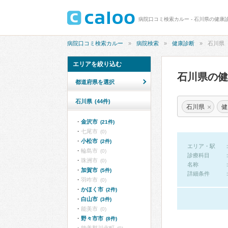
病院口コミ検索カルー - 石川県の健康
病院口コミ検索カルー
病院検索
健康診断
石川県
エリアを絞り込む
石川県の
都道府県を選択
石川県
(44件)
×
石川県
健
金沢市
(21件)
七尾市
(0)
小松市
(2件)
エリア・駅
輪島市
(0)
診療科目
珠洲市
(0)
名称
加賀市
(5件)
詳細条件
羽咋市
(0)
かほく市
(2件)
白山市
(3件)
能美市
(0)
野々市市
(8件)