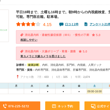
0）
平日18時まで、土曜も16時まで。朝9時からの内視鏡検査、
可能。専門医在籍。駐車場。
4.15
口コミ2件
アンケート21
消化器内科・過敏性腸症候群（IBS）・慢性の下痢
5.0
相談しやすい
消化器内科・大腸ポリープ・胃痛・腹痛
5.0
胃カメラと大腸カメラを受けました
診療科：
健康診断
、内科、消化器内科、肛門科、内視鏡、人間ドック
専門医・資格：
アクセス数 7月：
433
| 6月：
325
| 年間：
2,674
月
火
水
木
金
土
09:00-16:00
●
●
●
●
076-225-5272
ネット予約
公式サイ