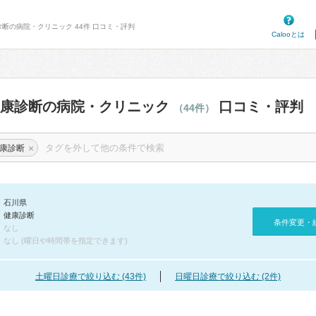
診断の病院・クリニック 44件 口コミ・評判
Calooとは
健康診断の病院・クリニック
口コミ・評判
（44件）
×
康診断
石川県
健康診断
条件変更・
なし
なし (曜日や時間帯を指定できます)
土曜日診療で絞り込む (43件)
日曜日診療で絞り込む (2件)