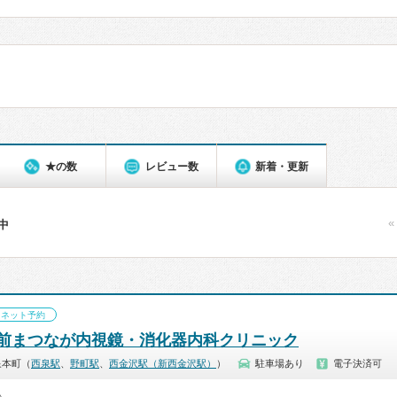
★の数
レビュー数
新着・更新
«
件中
ネット予約
前まつなが内視鏡・消化器内科クリニック
泉本町（
西泉駅
、
野町駅
、
西金沢駅（新西金沢駅）
）
駐車場あり
電子決済可