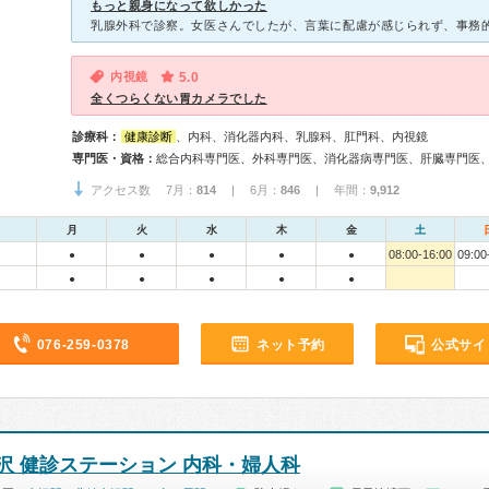
もっと親身になって欲しかった
内視鏡
5.0
全くつらくない胃カメラでした
診療科：
健康診断
、内科、消化器内科、乳腺科、肛門科、内視鏡
専門医・資格：
アクセス数 7月：
814
| 6月：
846
| 年間：
9,912
月
火
水
木
金
土
08:00-16:00
09:00
●
●
●
●
●
●
●
●
●
●
076-259-0378
ネット予約
公式サイ
沢 健診ステーション 内科・婦人科