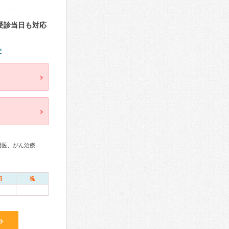
受診当日も対応
件
内科専門医、消化器病専門医、肝臓専門医、消化器内視鏡専門医、がん治療認定医
日
祝
ト