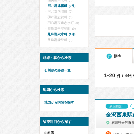
能美郡川北町
(0)
河北郡津幡町
(2件)
河北郡内灘町
(0)
羽咋郡志賀町
(0)
羽咋郡宝達志水町
(0)
鹿島郡中能登町
(0)
鳳珠郡穴水町
(1件)
鳳珠郡能登町
(0)
標準
路線・駅から検索
石川県の路線一覧
1-20
件 / 44
地図から検索
地図から病院を探す
新規開院！
金沢西泉駅
診療科目から探す
石川県金沢市
内科系