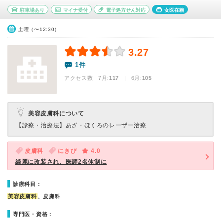
駐車場あり
マイナ受付
電子処方せん対応
女医在籍
土曜（〜12:30）
3.27
1件
アクセス数 7月:
117
| 6月:
105
美容皮膚科について
【診療・治療法】
あざ・ほくろのレーザー治療
皮膚科
にきび
4.0
綺麗に改装され、医師2名体制に
診療科目：
美容皮膚科
、皮膚科
専門医・資格：