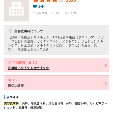
3.83
2件
アクセス数 7月:
79
| 6月:
103
美容皮膚科について
【診療・治療法】
リベルサス、AGA治療内服薬（プロペシア・ザガ
ーロなど）の処方、ガウディスキン、メタトロン、リビジョンスキ
ンケア、白玉点滴（グルタチオン点滴）、プラセンタ注射（美
容）、高濃度ビタミンC点滴
予防接種
5.0
注射嫌いな人でも大丈夫です
4.5
適切な診療
診療科目：
美容皮膚科
、内科、呼吸器内科、消化器内科、外科、整形外科、リハビリテー
ション科、皮膚科、健康診断