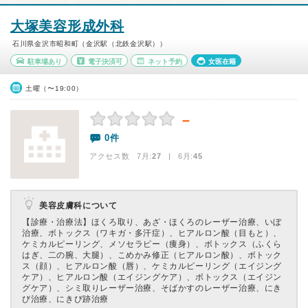
大塚美容形成外科
石川県金沢市昭和町（金沢駅（北鉄金沢駅））
駐車場あり
電子決済可
ネット予約
女医在籍
土曜（〜19:00）
－
0件
アクセス数 7月:
27
| 6月:
45
美容皮膚科について
【診療・治療法】
ほくろ取り、あざ・ほくろのレーザー治療、いぼ
治療、ボトックス（ワキガ・多汗症）、ヒアルロン酸（目もと）、
ケミカルピーリング、メソセラピー（痩身）、ボトックス（ふくら
はぎ、二の腕、大腿）、こめかみ修正（ヒアルロン酸）、ボトック
ス（顔）、ヒアルロン酸（唇）、ケミカルピーリング（エイジング
ケア）、ヒアルロン酸（エイジングケア）、ボトックス（エイジン
グケア）、シミ取りレーザー治療、そばかすのレーザー治療、にき
び治療、にきび跡治療