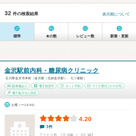
32
件の検索結果
表示順について
標準
★の数
レビュー数
新着・更新
金沢駅前内科・糖尿病クリニック
石川県金沢市本町（金沢駅（北鉄金沢駅）、七ツ屋駅）
駐車場あり
電子決済可
ネット予約
マイナ受付
(スマホ可)
電子処方せん対応
土曜（〜13:00）
4.20
3件
アクセス数 7月:
158
| 6月:
167