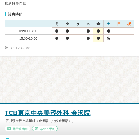
皮膚科専門医
診療時間
月
火
水
木
金
土
日
祝
09:00-13:00
15:30-18:30
14:30-17:00
TCB東京中央美容外科 金沢院
石川県金沢市堀川町（金沢駅（北鉄金沢駅））
電子決済可
ネット予約