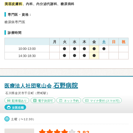
美容皮膚科
、内科、内分泌代謝科、糖尿病科
専門医・資格：
糖尿病専門医
診療時間
月
火
水
木
金
土
日
祝
10:00-13:00
14:30-18:30
石野病院
医療法人社団竜山会
石川県金沢市千日町（野町駅）
駐車場あり
電子決済可
ネット予約
マイナ受付
(スマホ可)
女医在籍
土曜（〜12:30）