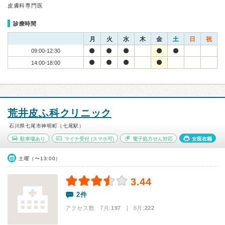
皮膚科専門医
診療時間
月
火
水
木
金
土
日
祝
09:00-12:30
14:00-18:00
荒井皮ふ科クリニック
石川県七尾市神明町（七尾駅）
駐車場あり
マイナ受付
(スマホ可)
電子処方せん対応
女医在籍
土曜（〜13:00）
3.44
2件
アクセス数 7月:
197
| 6月:
222