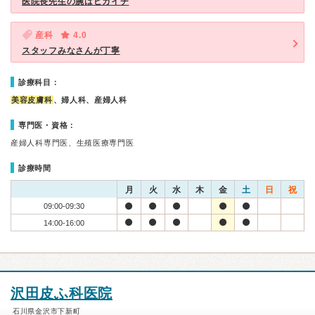
医院長先生の腕はピカイチ
産科
4.0
スタッフみなさんが丁寧
診療科目：
美容皮膚科
、婦人科、産婦人科
専門医・資格：
産婦人科専門医、生殖医療専門医
診療時間
月
火
水
木
金
土
日
祝
09:00-09:30
14:00-16:00
沢田皮ふ科医院
石川県金沢市下新町