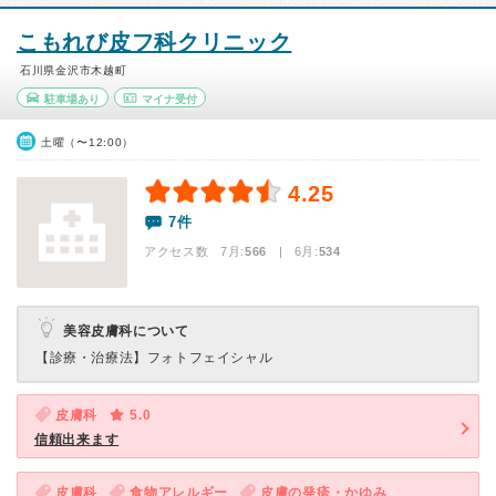
こもれび皮フ科クリニック
石川県金沢市木越町
駐車場あり
マイナ受付
土曜（〜12:00）
4.25
7件
アクセス数 7月:
566
| 6月:
534
美容皮膚科について
【診療・治療法】
フォトフェイシャル
皮膚科
5.0
信頼出来ます
皮膚科
食物アレルギー
皮膚の発疹・かゆみ