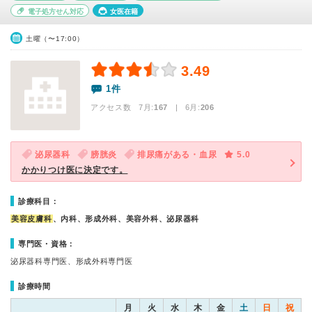
電子処方せん対応
女医在籍
土曜（〜17:00）
3.49
1件
アクセス数 7月:
167
| 6月:
206
泌尿器科
膀胱炎
排尿痛がある・血尿
5.0
かかりつけ医に決定です。
診療科目：
美容皮膚科
、内科、形成外科、美容外科、泌尿器科
専門医・資格：
泌尿器科専門医、形成外科専門医
診療時間
月
火
水
木
金
土
日
祝