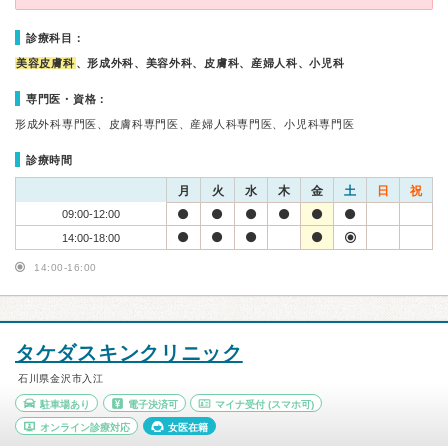
診療科目：
美容皮膚科
、形成外科、美容外科、皮膚科、産婦人科、小児科
専門医・資格：
形成外科専門医、皮膚科専門医、産婦人科専門医、小児科専門医
診療時間
月
火
水
木
金
土
日
祝
09:00-12:00
14:00-18:00
14:00-16:00
タケダスキンクリニック
石川県金沢市入江
駐車場あり
電子決済可
マイナ受付
(スマホ可)
オンライン診療対応
女医在籍