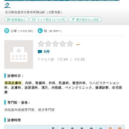
ク
石川県加賀市大聖寺耳聞山町（大聖寺駅）
駐車場あり
マイナ受付
(スマホ可)
電子処方せん対応
土曜（〜12:30）
朝（8:30〜）
－
0件
アクセス数 7月:
34
| 6月:
22
診療科目：
美容皮膚科
、内科、胃腸科、外科、乳腺科、整形外科、リハビリテーション
科、皮膚科、泌尿器科、漢方、内視鏡、ペインクリニック、健康診断、在宅医
療
専門医・資格：
消化器内視鏡専門医、漢方専門医
診療時間