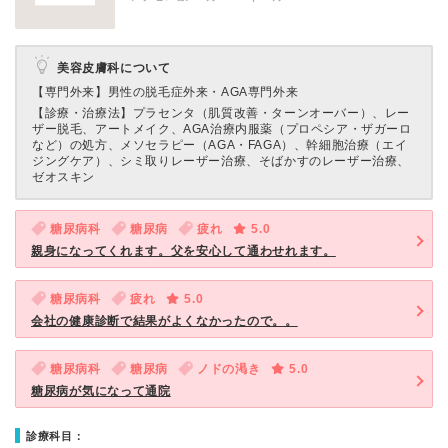
美容皮膚科について
【専門外来】
男性の脱毛症外来・AGA専門外来
【診療・治療法】
プラセンタ（肌質改善・ターンオーバー）、レー
ザー脱毛、アートメイク、AGA治療内服薬（プロペシア・ザガーロ
など）の処方、メソセラピー（AGA・FAGA）、幹細胞治療（エイ
ジングケア）、シミ取りレーザー治療、そばかすのレーザー治療、
ゼオスキン
糖尿病科
糖尿病
疲れ
5.0
親身になってくれます。父を安心して通わせれます。
糖尿病科
疲れ
5.0
会社の健康診断で結果がよくなかったので。。
糖尿病科
糖尿病
ノドの渇き
5.0
糖尿病が気になって通院
診療科目：