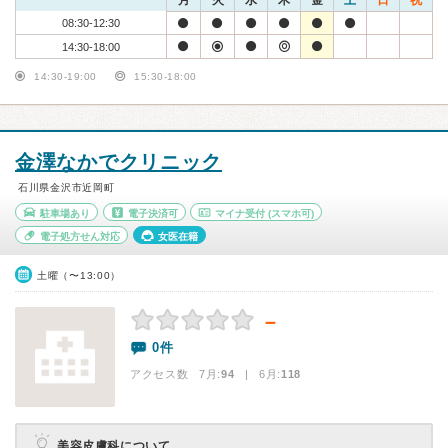
月
火
水
木
金
土
日
祝
08:30-12:30
14:30-18:00
14:30-19:00
15:30-18:00
金澤なかでクリニック
石川県金沢市近岡町
駐車場あり
電子決済可
マイナ受付
(スマホ可)
電子処方せん対応
女医在籍
土曜（〜13:00）
－
0件
アクセス数 7月:
94
| 6月:
118
美容皮膚科について