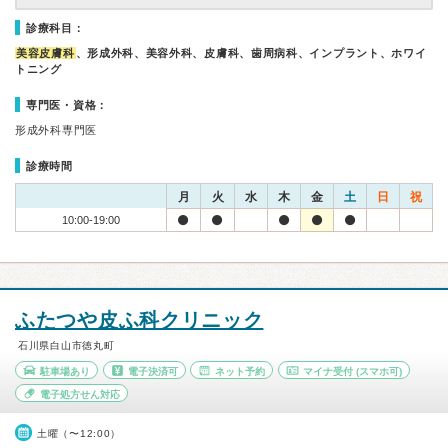
診療科目：
美容皮膚科
、形成外科、美容外科、皮膚科、歯周病科、インプラント、ホワイ
トニング
専門医・資格：
形成外科専門医
診療時間
月
火
水
木
金
土
日
祝
10:00-19:00
ふたつや皮ふ科クリニック
石川県白山市徳丸町
駐車場あり
電子決済可
ネット予約
マイナ受付
(スマホ可)
電子処方せん対応
土曜（〜12:00）