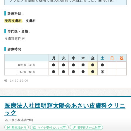
プラセンタ治療と脱毛で友人の薦めで来院しました。受付の女性は丁寧で信頼できる対応で好感が持てます。 プラセンタ治療については他で同治療を行っている病院よりも待ち時間も少なく料金体系も安心できまし
診療科目：
美容皮膚科
、皮膚科
専門医・資格：
皮膚科専門医
診療時間
月
火
水
木
金
土
日
祝
09:00-13:00
14:30-18:00
14:30-16:00
医療法人社団明輝太陽会あさい皮膚科クリニ
ック
石川県小松市吉竹町
駐車場あり
マイナ受付
(スマホ可)
電子処方せん対応