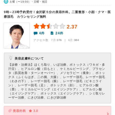
土曜（〜19:00）・日曜・祝日
9時～23時予約受付！金沢駅５分の美容外科。二重整形・小顔・クマ・医
療脱毛 カウンセリング無料
2.37
4件
24件
アクセス数 7月:
376
| 6月:
384
美容皮膚科について
【診療・治療法】
ほくろ取り、いぼ治療、ボトックス（ワキガ・多
汗症）、ヒアルロン酸（目もと）、ケミカルピーリング、プラセン
タ（肌質改善・ターンオーバー）、メソセラピー（痩身）、ボトッ
クス（ふくらはぎ、二の腕、大腿）、レーザー脱毛、レーザー脱毛
（わきの下）、レーザー脱毛（腕）、レーザー脱毛（ビキニライ
ン）、レーザー脱毛（足）、ボトックス（顔）、ヒアルロン酸
（唇）、ケミカルピーリング（エイジングケア）、ヒアルロン酸
（エイジングケア）、ボトックス（エイジングケア）、シミ取りレ
ーザー治療、にきび治療、にきび跡治療
美容外科
3.0