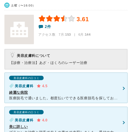
土曜（〜16:00）
3.61
2件
アクセス数 7月:
153
| 6月:
144
美容皮膚科について
【診療・治療法】
あざ・ほくろのレーザー治療
美容皮膚科の口コミ
美容皮膚科
4.5
綺麗な病院
医療脱毛で通いました。都度払いでできる医療脱毛を探しており、ここの病院に辿りつきました。初回だけ電話で予約し説明を受けますが、2回目からはネットで予約ができてとてもよかったです。ただ、とても人気なので
美容皮膚科の口コミ
美容皮膚科
4.0
美に詳しい