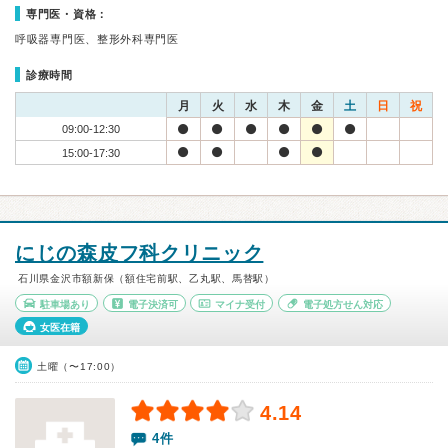
専門医・資格：
呼吸器専門医、整形外科専門医
診療時間
月
火
水
木
金
土
日
祝
09:00-12:30
15:00-17:30
にじの森皮フ科クリニック
石川県金沢市額新保（額住宅前駅、乙丸駅、馬替駅）
駐車場あり
電子決済可
マイナ受付
電子処方せん対応
女医在籍
土曜（〜17:00）
4.14
4件