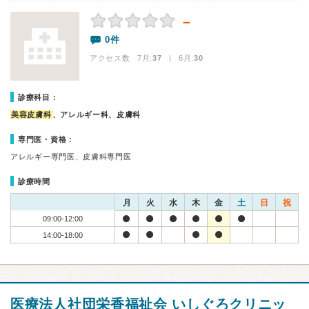
－
0件
アクセス数 7月:
37
| 6月:
30
診療科目：
美容皮膚科
、アレルギー科、皮膚科
専門医・資格：
アレルギー専門医、皮膚科専門医
診療時間
月
火
水
木
金
土
日
祝
09:00-12:00
14:00-18:00
医療法人社団栄香福祉会 いしぐろクリニッ