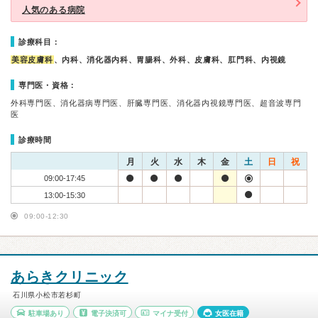
人気のある病院
診療科目：
美容皮膚科
、内科、消化器内科、胃腸科、外科、皮膚科、肛門科、内視鏡
専門医・資格：
外科専門医、消化器病専門医、肝臓専門医、消化器内視鏡専門医、超音波専門
医
診療時間
月
火
水
木
金
土
日
祝
09:00-17:45
13:00-15:30
09:00-12:30
あらきクリニック
石川県小松市若杉町
駐車場あり
電子決済可
マイナ受付
女医在籍