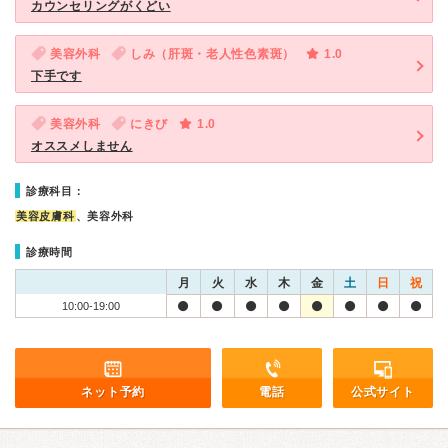
カウンセリングがくどい
美容外科
しみ（肝斑・老人性色素斑）
1.0
下手です
美容外科
にきび
1.0
オススメしません
診療科目：
美容皮膚科
、美容外科
診療時間
月
火
水
木
金
土
日
祝
10:00-19:00
ネット予約
電話
公式サイト