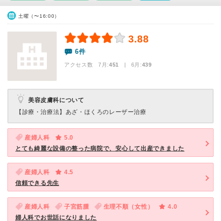
土曜（〜16:00）
3.88
6件
アクセス数 7月:
451
| 6月:
439
美容皮膚科について
【診療・治療法】
あざ・ほくろのレーザー治療
産婦人科
5.0
とても綺麗な設備の整った病院で、安心して出産できました
産婦人科
4.5
信頼できる先生
産婦人科
子宮筋腫
生理不順（女性）
4.0
婦人科でお世話になりました