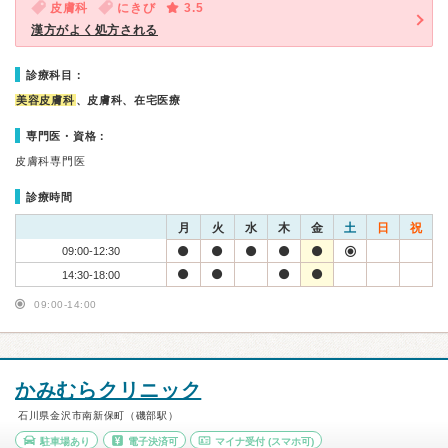
皮膚科
にきび
3.5
漢方がよく処方される
診療科目：
美容皮膚科
、皮膚科、在宅医療
専門医・資格：
皮膚科専門医
診療時間
月
火
水
木
金
土
日
祝
09:00-12:30
14:30-18:00
09:00-14:00
かみむらクリニック
石川県金沢市南新保町（磯部駅）
駐車場あり
電子決済可
マイナ受付
(スマホ可)