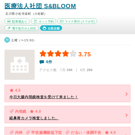
医療法人社団 S&BLOOM
石川県小松市栄町（小松駅）
駐車場あり
ネット予約
マイナ受付
(スマホ可)
電子処方せん対応
女医在籍
土曜（〜15:30）
3.75
4件
アクセス数 7月:
394
| 6月:
296
4.5
今日大腸内視鏡検査を受けて来ました！
内視鏡
4.0
経鼻胃カメラ検査しました。
内科
甲状腺機能低下症
だるい・体調不良
4.0