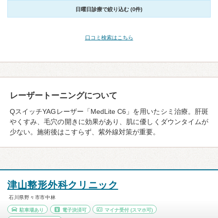
日曜日診療で絞り込む (0件)
口コミ検索はこちら
レーザートーニングについて
QスイッチYAGレーザー「MedLite C6」を用いたシミ治療。肝斑
やくすみ、毛穴の開きに効果があり、肌に優しくダウンタイムが
少ない。施術後はこすらず、紫外線対策が重要。
津山整形外科クリニック
石川県野々市市中林
駐車場あり
電子決済可
マイナ受付
(スマホ可)