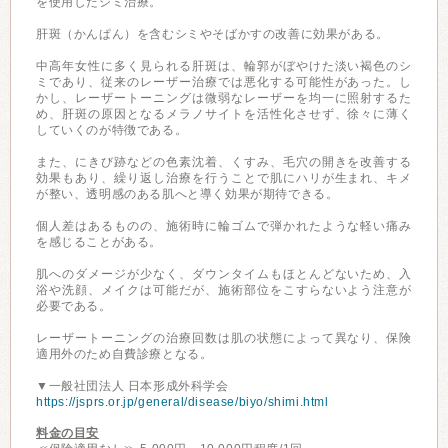
を使用したシミ治療。
肝斑（かんぱん）を含むシミやそばかすの改善に効果がある。
中高年女性に多く見られる肝斑は、輪郭がぼやけた淡い褐色のシ
ミであり、従来のレーザー治療では悪化する可能性があった。し
かし、レーザートーニングは微弱なレーザーを均一に照射するた
め、肝斑の原因となるメラノサイトを活性化させず、徐々に薄く
していくのが特徴である。
また、にきび跡などの色素沈着、くすみ、毛穴の開きを改善する
効果もあり、繰り返し治療を行うことで肌にハリが生まれ、キメ
が整い、透明感のある肌へと導く効果が期待できる。
個人差はあるものの、施術時に輪ゴムで弾かれたような軽い痛み
を感じることがある。
肌へのダメージが少なく、ダウンタイムもほとんどないため、入
浴や洗顔、メイクは可能だが、施術部位をこすらないよう注意が
必要である。
レーザートーニングの治療回数は肌の状態によって異なり、保険
適用外のため自費診療となる。
▼一般社団法人 日本形成外科学会
https://jsprs.or.jp/general/disease/biyo/shimi.html
料金の目安