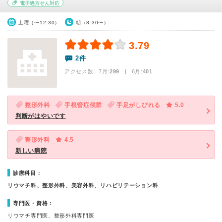
電子処方せん対応
土曜（〜12:30）
朝（8:30〜）
3.79
2件
アクセス数 7月:
299
| 6月:
401
整形外科
手根管症候群
手足がしびれる
5.0
判断がはやいです
整形外科
4.5
新しい病院
診療科目：
リウマチ科、整形外科、美容外科、リハビリテーション科
専門医・資格：
リウマチ専門医、整形外科専門医