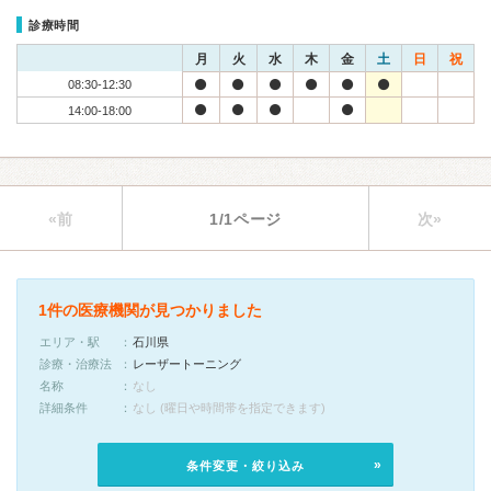
診療時間
月
火
水
木
金
土
日
祝
08:30-12:30
14:00-18:00
«前
1/1ページ
次»
1件の医療機関が見つかりました
エリア・駅
石川県
診療・治療法
レーザートーニング
名称
なし
詳細条件
なし (曜日や時間帯を指定できます)
条件変更・絞り込み