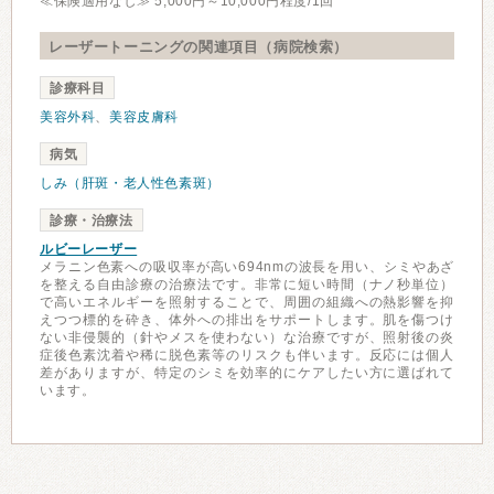
≪保険適用なし≫ 5,000円～10,000円程度/1回
レーザートーニングの関連項目（病院検索）
診療科目
美容外科
、
美容皮膚科
病気
しみ（肝斑・老人性色素斑）
診療・治療法
ルビーレーザー
メラニン色素への吸収率が高い694nmの波長を用い、シミやあざ
を整える自由診療の治療法です。非常に短い時間（ナノ秒単位）
で高いエネルギーを照射することで、周囲の組織への熱影響を抑
えつつ標的を砕き、体外への排出をサポートします。肌を傷つけ
ない非侵襲的（針やメスを使わない）な治療ですが、照射後の炎
症後色素沈着や稀に脱色素等のリスクも伴います。反応には個人
差がありますが、特定のシミを効率的にケアしたい方に選ばれて
います。