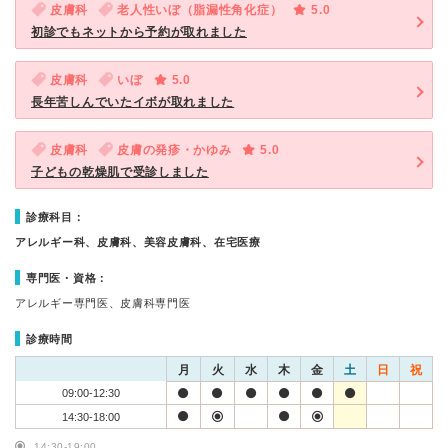
皮膚科
老人性いぼ（脂漏性角化症）
5.0
初診でもネットから予約が取れました
皮膚科
いぼ
5.0
長年苦しんでいたイボが取れました
皮膚科
皮膚の発疹・かゆみ
5.0
子どもの乾燥肌で受診しました
診療科目：
アレルギー科、皮膚科、美容皮膚科、在宅医療
専門医・資格：
アレルギー専門医、皮膚科専門医
診療時間
月
火
水
木
金
土
日
祝
09:00-12:30
14:30-18:00
14:30-19:00