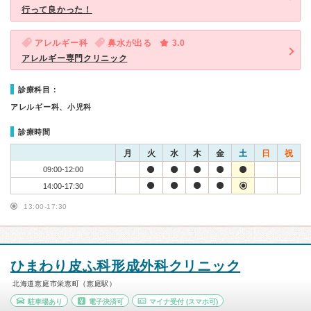
行って良かった！
アレルギー科
鼻水が出る
3.0
アレルギー専門クリニック
診療科目：
アレルギー科、小児科
診療時間
月
火
水
木
金
土
日
祝
09:00-12:00
14:00-17:30
13:00-17:30
ひまわり皮ふ科形成外科クリニック
北海道恵庭市栄恵町（恵庭駅）
駐車場あり
電子決済可
マイナ受付
(スマホ可)