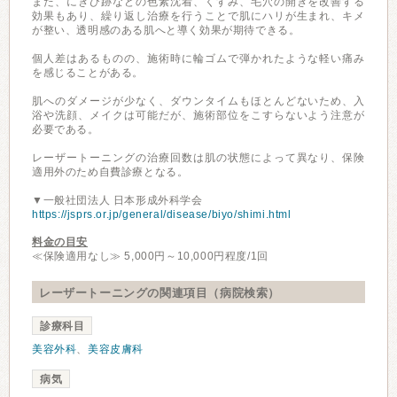
また、にきび跡などの色素沈着、くすみ、毛穴の開きを改善する
効果もあり、繰り返し治療を行うことで肌にハリが生まれ、キメ
が整い、透明感のある肌へと導く効果が期待できる。
個人差はあるものの、施術時に輪ゴムで弾かれたような軽い痛み
を感じることがある。
肌へのダメージが少なく、ダウンタイムもほとんどないため、入
浴や洗顔、メイクは可能だが、施術部位をこすらないよう注意が
必要である。
レーザートーニングの治療回数は肌の状態によって異なり、保険
適用外のため自費診療となる。
▼一般社団法人 日本形成外科学会
https://jsprs.or.jp/general/disease/biyo/shimi.html
料金の目安
≪保険適用なし≫ 5,000円～10,000円程度/1回
レーザートーニングの関連項目（病院検索）
診療科目
美容外科
、
美容皮膚科
病気