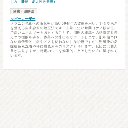
しみ（肝斑・老人性色素斑）
診療・治療法
ルビーレーザー
メラニン色素への吸収率が高い694nmの波長を用い、シミやあざ
を整える自由診療の治療法です。非常に短い時間（ナノ秒単位）
で高いエネルギーを照射することで、周囲の組織への熱影響を抑
えつつ標的を砕き、体外への排出をサポートします。肌を傷つけ
ない非侵襲的（針やメスを使わない）な治療ですが、照射後の炎
症後色素沈着や稀に脱色素等のリスクも伴います。反応には個人
差がありますが、特定のシミを効率的にケアしたい方に選ばれて
います。