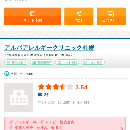
ネット予約
電話
公式サイト
アルバアレルギークリニック札幌
北海道札幌市南区澄川六条（真駒内駅、澄川駅）
駐車場あり
電子決済可
ネット予約
マイナ受付
土曜（〜17:30）
3.54
2件
アクセス数 7月:
287
| 6月:
368
アレルギー科
アトピー性皮膚炎
皮膚の発疹・かゆみ
5.0