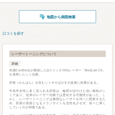
地図から病院検索
口コミを探す
レーザートーニングについて
詳細
米国ConBio社が開発したQスイッチYAGレーザー「MedLite C6」
を使用したシミ治療。
肝斑（かんぱん）を含むシミやそばかすの改善に効果がある。
中高年女性に多く見られる肝斑は、輪郭がぼやけた淡い褐色のシ
ミであり、従来のレーザー治療では悪化する可能性があった。し
かし、レーザートーニングは微弱なレーザーを均一に照射するた
め、肝斑の原因となるメラノサイトを活性化させず、徐々に薄く
していくのが特徴である。