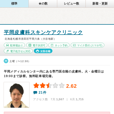
標準
★の数
レビュー数
新着・更新
平岡皮膚科スキンケアクリニック
北海道札幌市清田区平岡六条（大谷地駅）
駐車場あり
電子決済可
ネット予約
マイナ受付
(スマホ可)
電子処方せん対応
女医在籍
土曜（〜12:30）
平岡メディカルセンター内にある専門医在籍の皮膚科。火・金曜日は
19:00まで診察。無料駐車場完備。
2.62
21件
アクセス数 7月:
1,567
| 6月:
1,715