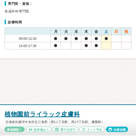
専門医・資格：
形成外科専門医
診療時間
月
火
水
木
金
土
日
祝
09:00-12:30
14:00-17:30
植物園前ライラック皮膚科
北海道札幌市中央区北三条西（西11丁目駅、西15丁目駅、桑園駅）
新規開院！
駐車場あり
電子決済可
ネット予約
女医在籍