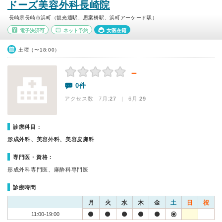
ドーズ美容外科長崎院
長崎県長崎市浜町（観光通駅、思案橋駅、浜町アーケード駅）
電子決済可
ネット予約
女医在籍
土曜（〜18:00）
－
0件
アクセス数 7月:
27
| 6月:
29
診療科目：
形成外科、美容外科、美容皮膚科
専門医・資格：
形成外科専門医、麻酔科専門医
診療時間
月
火
水
木
金
土
日
祝
11:00-19:00