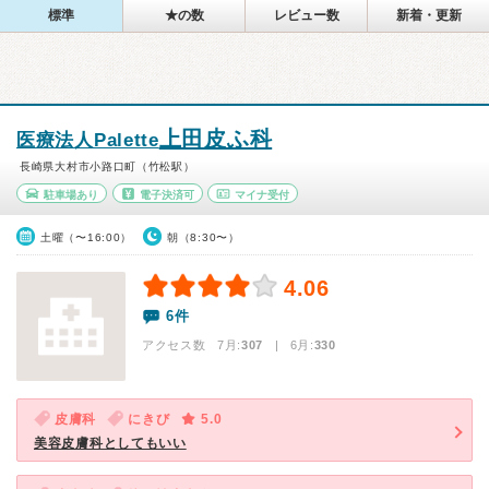
標準
★の数
レビュー数
新着・更新
上田皮ふ科
医療法人Palette
長崎県大村市小路口町（竹松駅）
駐車場あり
電子決済可
マイナ受付
土曜（〜16:00）
朝（8:30〜）
4.06
6件
アクセス数 7月:
307
| 6月:
330
皮膚科
にきび
5.0
美容皮膚科としてもいい