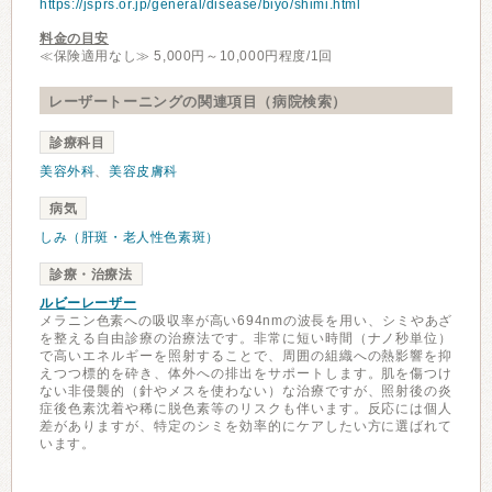
https://jsprs.or.jp/general/disease/biyo/shimi.html
料金の目安
≪保険適用なし≫ 5,000円～10,000円程度/1回
レーザートーニングの関連項目（病院検索）
診療科目
美容外科
、
美容皮膚科
病気
しみ（肝斑・老人性色素斑）
診療・治療法
ルビーレーザー
メラニン色素への吸収率が高い694nmの波長を用い、シミやあざ
を整える自由診療の治療法です。非常に短い時間（ナノ秒単位）
で高いエネルギーを照射することで、周囲の組織への熱影響を抑
えつつ標的を砕き、体外への排出をサポートします。肌を傷つけ
ない非侵襲的（針やメスを使わない）な治療ですが、照射後の炎
症後色素沈着や稀に脱色素等のリスクも伴います。反応には個人
差がありますが、特定のシミを効率的にケアしたい方に選ばれて
います。