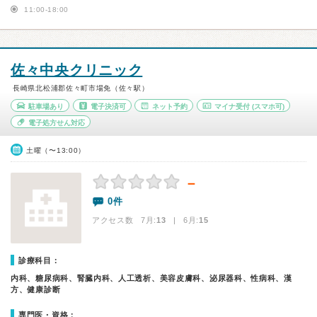
11:00-18:00
佐々中央クリニック
長崎県北松浦郡佐々町市場免（佐々駅）
駐車場あり
電子決済可
ネット予約
マイナ受付
(スマホ可)
電子処方せん対応
土曜（〜13:00）
－
0件
アクセス数 7月:
13
| 6月:
15
診療科目：
内科、糖尿病科、腎臓内科、人工透析、美容皮膚科、泌尿器科、性病科、漢
方、健康診断
専門医・資格：