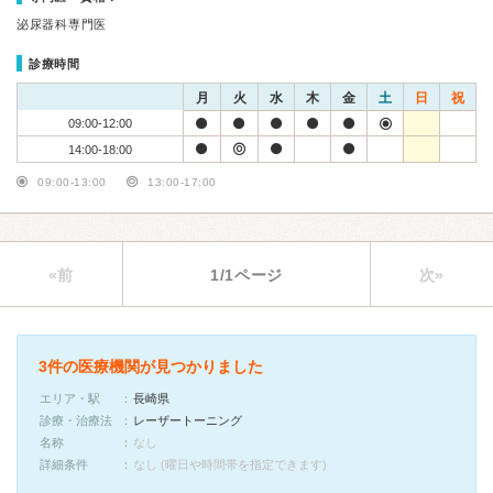
泌尿器科専門医
診療時間
月
火
水
木
金
土
日
祝
09:00-12:00
14:00-18:00
09:00-13:00
13:00-17:00
«前
1/1ページ
次»
3件の医療機関が見つかりました
エリア・駅
長崎県
診療・治療法
レーザートーニング
名称
なし
詳細条件
なし (曜日や時間帯を指定できます)