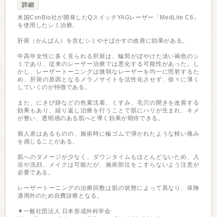
詳細
米国ConBio社が開発したQスイッチYAGレーザー「MedLite C6」
を使用したシミ治療。
肝斑（かんぱん）を含むシミやそばかすの改善に効果がある。
中高年女性に多く見られる肝斑は、輪郭がぼやけた淡い褐色のシ
ミであり、従来のレーザー治療では悪化する可能性があった。し
かし、レーザートーニングは微弱なレーザーを均一に照射するた
め、肝斑の原因となるメラノサイトを活性化させず、徐々に薄く
していくのが特徴である。
また、にきび跡などの色素沈着、くすみ、毛穴の開きを改善する
効果もあり、繰り返し治療を行うことで肌にハリが生まれ、キメ
が整い、透明感のある肌へと導く効果が期待できる。
個人差はあるものの、施術時に輪ゴムで弾かれたような軽い痛み
を感じることがある。
肌へのダメージが少なく、ダウンタイムもほとんどないため、入
浴や洗顔、メイクは可能だが、施術部位をこすらないよう注意が
必要である。
レーザートーニングの治療回数は肌の状態によって異なり、保険
適用外のため自費診療となる。
▼一般社団法人 日本形成外科学会