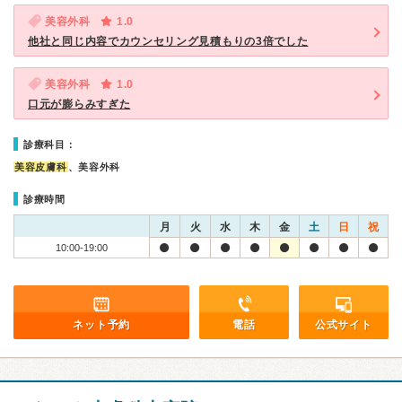
美容外科
1.0
他社と同じ内容でカウンセリング見積もりの3倍でした
美容外科
1.0
口元が膨らみすぎた
診療科目：
美容皮膚科
、美容外科
診療時間
月
火
水
木
金
土
日
祝
10:00-19:00
ネット予約
電話
公式サイト