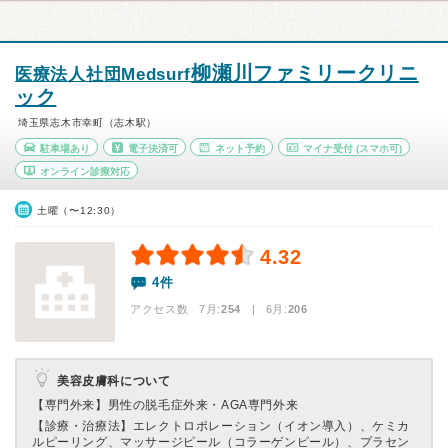
柳瀬川ファミリークリニ
医療法人社団Medsurf
ック
埼玉県志木市幸町（志木駅）
駐車場あり
電子決済可
ネット予約
マイナ受付
(スマホ可)
オンライン診療対応
土曜（〜12:30）
4.32
4件
アクセス数 7月:
254
| 6月:
206
美容皮膚科について
【専門外来】
男性の脱毛症外来・AGA専門外来
【診療・治療法】
エレクトロポレーション（イオン導入）、ケミカ
ルピーリング、マッサージピール（コラーゲンピール）、プラセン