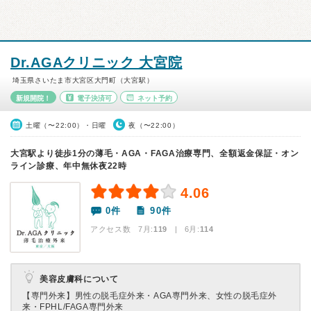
Dr.AGAクリニック 大宮院
埼玉県さいたま市大宮区大門町（大宮駅）
新規開院！
電子決済可
ネット予約
土曜（〜22:00）・日曜
夜（〜22:00）
大宮駅より徒歩1分の薄毛・AGA・FAGA治療専門、全額返金保証・オン
ライン診療、年中無休夜22時
4.06
0件
90件
アクセス数 7月:
119
| 6月:
114
美容皮膚科について
【専門外来】
男性の脱毛症外来・AGA専門外来、女性の脱毛症外
来・FPHL/FAGA専門外来