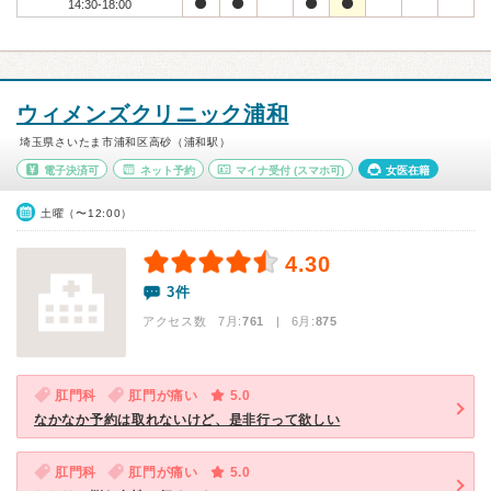
14:30-18:00
ウィメンズクリニック浦和
埼玉県さいたま市浦和区高砂（浦和駅）
電子決済可
ネット予約
マイナ受付
(スマホ可)
女医在籍
土曜（〜12:00）
4.30
3件
アクセス数 7月:
761
| 6月:
875
肛門科
肛門が痛い
5.0
なかなか予約は取れないけど、是非行って欲しい
肛門科
肛門が痛い
5.0