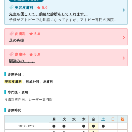
美容皮膚科
5.0
先生も優しくて、的確な診断をしてくれます。
子供がアトピーでお世話になってますが、アトピー専門の病院で治らなかったかゆみ、瘡蓋（たくさん）が、先生のオリジナルの薬（アエンカタンナンコウを混ぜた薬）で良くなってきました。 美容皮膚科でもお世
皮膚科
5.0
足の炎症
皮膚科
5.0
馴染みの。。。
診療科目：
美容皮膚科
、形成外科、皮膚科
専門医・資格：
皮膚科専門医、レーザー専門医
診療時間
月
火
水
木
金
土
日
祝
10:00-12:30