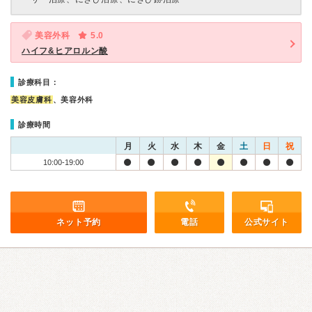
美容外科
5.0
ハイフ&ヒアロルン酸
診療科目：
美容皮膚科
、美容外科
診療時間
月
火
水
木
金
土
日
祝
10:00-19:00
ネット予約
電話
公式サイト