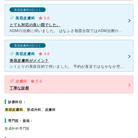
美容皮膚科の口コミ
美容皮膚科
5.0
とても対応の良い院でした。
ADMの治療に伺いました。 はなふさ朝霞台院ではADM治療の保険適用ができます。 同じはなふさグループでも、保険適用できる院とできない院があるようですので、事前確認が必要です。 2022/02/
美容皮膚科の口コミ
美容皮膚科
4.0
美容皮膚科がメイン？
シミとりの美容目的で伺いました。 予約が直近ではなかなか空いていないので、一ヶ月ほど先で予約をとりました。 待合室でも美容施術の方が多い印象でした。 施術にあたって、説明担当の方が１人ついてくだ
皮膚科
5.0
丁寧な診察
診療科目：
美容皮膚科
、形成外科、皮膚科
専門医・資格：
形成外科専門医