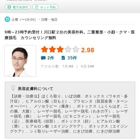
電子決済可
ネット予約
土曜（〜19:00）・日曜・祝日
9時～23時予約受付！川口駅２分の美容外科。二重整形・小顔・クマ・医
療脱毛 カウンセリング無料
2.98
2件
35件
アクセス数 7月:
60
| 6月:
144
美容皮膚科について
【診療・治療法】
ほくろ取り、いぼ治療、ボトックス（ワキガ・多
汗症）、ヒアルロン酸（目もと）、プラセンタ（肌質改善・ターン
オーバー）、メソセラピー（痩身）、ボトックス（ふくらはぎ、二
の腕、大腿）、レーザー脱毛、レーザー脱毛（わきの下）、レーザ
ー脱毛（腕）、レーザー脱毛（ビキニライン）、レーザー脱毛
（足）、医療植毛（頭部）、ボトックス（顔）、ヒアルロン酸
（唇）、ヒアルロン酸（エイジングケア）、ボトックス（エイジン
グケア）、シミ取りレーザー治療、にきび治療、にきび跡治療