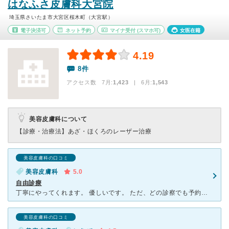
はなふさ皮膚科大宮院
埼玉県さいたま市大宮区桜木町（大宮駅）
電子決済可
ネット予約
マイナ受付
(スマホ可)
女医在籍
4.19
8件
アクセス数 7月:
1,423
| 6月:
1,543
美容皮膚科について
【診療・治療法】
あざ・ほくろのレーザー治療
美容皮膚科の口コミ
美容皮膚科
5.0
自由診療
丁寧にやってくれます。 優しいです。 ただ、どの診察でも予約しても必ず2時間以上は待つ覚悟が必要です。予約するなら何時に終わるかわからないので、その後の予定は入れない方がいいです。 予約をアプリ
美容皮膚科の口コミ