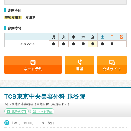
診療科目：
美容皮膚科
、皮膚科
診療時間
月
火
水
木
金
土
日
祝
10:00-22:00
ネット予約
電話
公式サイト
TCB東京中央美容外科 越谷院
埼玉県越谷市南越谷（南越谷駅（新越谷駅））
電子決済可
ネット予約
土曜（〜19:00）・日曜・祝日