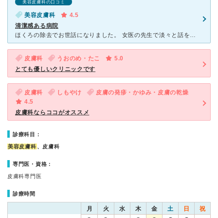
美容皮膚科の口コミ
美容皮膚科
4.5
清潔感ある病院
ほくろの除去でお世話になりました。 女医の先生で淡々と話をしながらスムーズに治療をしてくださいました。 今回は炭酸ガスレーザーでほくろ除去をしましたが、特に痛みもなく本当にパパッと終わりました。
皮膚科
うおのめ・たこ
5.0
とても優しいクリニックです
皮膚科
しもやけ
皮膚の発疹・かゆみ・皮膚の乾燥
4.5
皮膚科ならココがオススメ
診療科目：
美容皮膚科
、皮膚科
専門医・資格：
皮膚科専門医
診療時間
月
火
水
木
金
土
日
祝