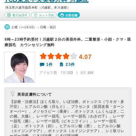
埼玉県川越市脇田本町（川越駅、本川越駅）
電子決済可
ネット予約
女医在籍
土曜（〜19:00）・日曜・祝日
9時～23時予約受付！川越駅２分の美容外科。二重整形・小顔・クマ・医
療脱毛 カウンセリング無料
4.07
1件
23件
アクセス数 7月:
153
| 6月:
166
美容皮膚科について
【診療・治療法】
ほくろ取り、いぼ治療、ボトックス（ワキガ・多
汗症）、ヒアルロン酸（目もと）、プラセンタ（肌質改善・ターン
オーバー）、メソセラピー（痩身）、ボトックス（ふくらはぎ、二
の腕、大腿）、レーザー脱毛、レーザー脱毛（わきの下）、レーザ
ー脱毛（腕）、レーザー脱毛（ビキニライン）、レーザー脱毛
（足）、ボトックス（顔）、ヒアルロン酸（唇）、ヒアルロン酸
（エイジングケア）、ボトックス（エイジングケア）、シミ取りレ
ーザー治療、にきび治療、にきび跡治療