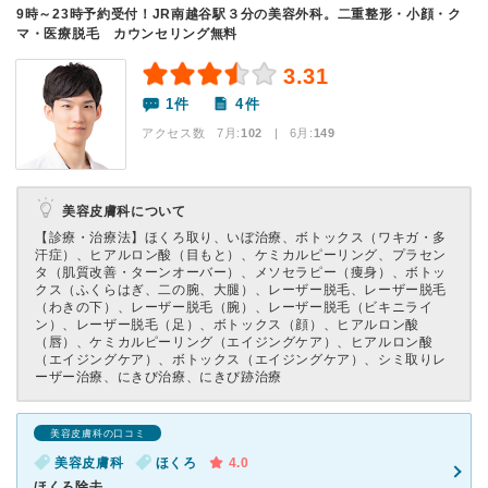
9時～23時予約受付！JR南越谷駅３分の美容外科。二重整形・小顔・ク
マ・医療脱毛 カウンセリング無料
3.31
1件
4件
アクセス数 7月:
102
| 6月:
149
美容皮膚科について
【診療・治療法】
ほくろ取り、いぼ治療、ボトックス（ワキガ・多
汗症）、ヒアルロン酸（目もと）、ケミカルピーリング、プラセン
タ（肌質改善・ターンオーバー）、メソセラピー（痩身）、ボトッ
クス（ふくらはぎ、二の腕、大腿）、レーザー脱毛、レーザー脱毛
（わきの下）、レーザー脱毛（腕）、レーザー脱毛（ビキニライ
ン）、レーザー脱毛（足）、ボトックス（顔）、ヒアルロン酸
（唇）、ケミカルピーリング（エイジングケア）、ヒアルロン酸
（エイジングケア）、ボトックス（エイジングケア）、シミ取りレ
ーザー治療、にきび治療、にきび跡治療
美容皮膚科の口コミ
美容皮膚科
ほくろ
4.0
ほくろ除去