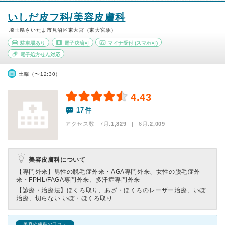
いしだ皮フ科/美容皮膚科
埼玉県さいたま市見沼区東大宮（東大宮駅）
駐車場あり
電子決済可
マイナ受付
(スマホ可)
電子処方せん対応
土曜（〜12:30）
4.43
17件
アクセス数 7月:
1,829
| 6月:
2,009
美容皮膚科について
【専門外来】
男性の脱毛症外来・AGA専門外来、女性の脱毛症外
来・FPHL/FAGA専門外来、多汗症専門外来
【診療・治療法】
ほくろ取り、あざ・ほくろのレーザー治療、いぼ
治療、切らない いぼ・ほくろ取り
美容皮膚科の口コミ