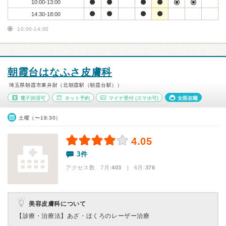
10:00-13:00
14:30-18:00
10:00-14:00
朝霞台はなふさ皮膚科
埼玉県朝霞市東弁財（北朝霞駅（朝霞台駅））
電子決済可
ネット予約
マイナ受付
(スマホ可)
女医在籍
土曜（〜18:30）
4.05
3件
アクセス数 7月:
403
| 6月:
376
美容皮膚科について
【診療・治療法】
あざ・ほくろのレーザー治療