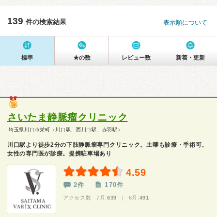
139
件の検索結果
表示順について
標準
★の数
レビュー数
新着・更新
さいたま静脈瘤クリニック
埼玉県川口市栄町（川口駅、西川口駅、赤羽駅）
川口駅より徒歩2分の下肢静脈瘤専門クリニック。土曜も診療・手術可。
女性の専門医が診療。提携駐車場あり
4.59
2件
170件
アクセス数 7月:
639
| 6月:
491