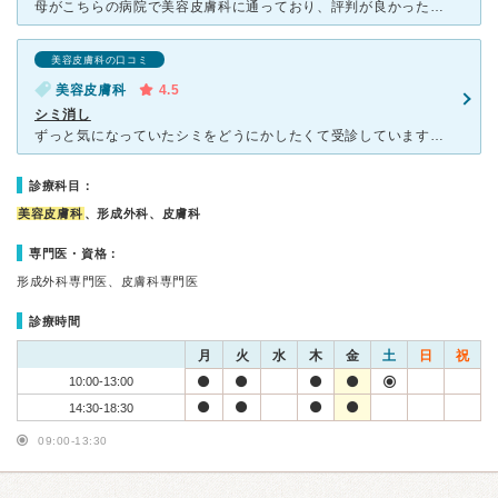
母がこちらの病院で美容皮膚科に通っており、評判が良かったので、長年気になっていたシミとりレーザーをお願いしました。 頬に大きなしみがあり、他院で1度やっていただきましたが綺麗にならず、こちらで再度レ
美容皮膚科の口コミ
美容皮膚科
4.5
シミ消し
ずっと気になっていたシミをどうにかしたくて受診しています。 フォトのお試しと、コースで現在4回ほど行きましたが、確実にうすくなっています。まだ消えるほどではありませんが、以前はコンシーラー＋ファンデ
診療科目：
美容皮膚科
、形成外科、皮膚科
専門医・資格：
形成外科専門医、皮膚科専門医
診療時間
月
火
水
木
金
土
日
祝
10:00-13:00
14:30-18:30
09:00-13:30