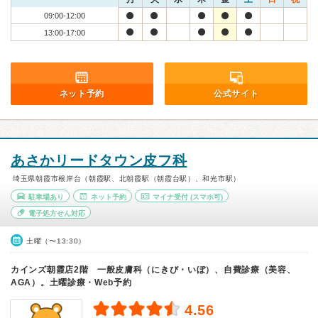
09:00-12:00
13:00-17:00
ネット予約
公式サイト
あさかリードタウン皮フ科
埼玉県朝霞市根岸台（朝霞駅、北朝霞駅（朝霞台駅）、和光市駅）
駐車場あり
ネット予約
マイナ受付
(スマホ可)
電子処方せん対応
土曜（〜13:30）
カインズ朝霞店2階 一般皮膚科（にきび・いぼ）、自費診療（美容、
AGA）。土曜診療・Web予約
4.56