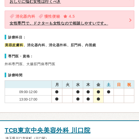
おしりに悩む女性は行くべき
消化器内科
慢性便秘
4.5
女性専門で、ドクターも女性なので相談しやすいです。
診療科目：
美容皮膚科
、消化器内科、消化器外科、肛門科、内視鏡
専門医・資格：
外科専門医、大腸肛門病専門医
診療時間
月
火
水
木
金
土
日
祝
09:00-12:00
13:00-17:00
TCB東京中央美容外科 川口院
埼玉県川口市栄町（川口駅）