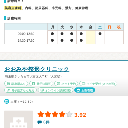
診療科目：
美容皮膚科
、内科、泌尿器科、小児科、漢方、健康診断
診療時間
月
火
水
木
金
土
日
祝
09:00-12:30
14:30-17:30
おおみや整形クリニック
埼玉県さいたま市大宮区大門町（大宮駅）
駐車場あり
電子決済可
ネット予約
マイナ受付
(スマホ可)
電子処方せん対応
オンライン診療対応
女医在籍
土曜（〜12:30）
3.92
6件