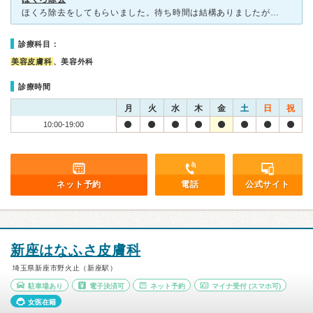
ほくろ除去をしてもらいました。待ち時間は結構ありましたが、説明は丁寧でした。ほくろの大きさにもよりますが、大きいとかなり金額がかかるようです。 1ヶ所の予定でしたが、2ヶ所にして割引してもらいました
診療科目：
美容皮膚科
、美容外科
診療時間
月
火
水
木
金
土
日
祝
10:00-19:00
ネット予約
電話
公式サイト
新座はなふさ皮膚科
埼玉県新座市野火止（新座駅）
駐車場あり
電子決済可
ネット予約
マイナ受付
(スマホ可)
女医在籍