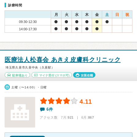
診療時間
月
火
水
木
金
土
日
祝
09:30-12:30
14:00-17:30
医療法人松喜会 あきえ皮膚科クリニック
埼玉県久喜市久喜中央（久喜駅）
駐車場あり
マイナ受付
(スマホ可)
女医在籍
土曜（〜14:00）・日曜
4.11
6件
アクセス数 7月:
921
| 6月:
867