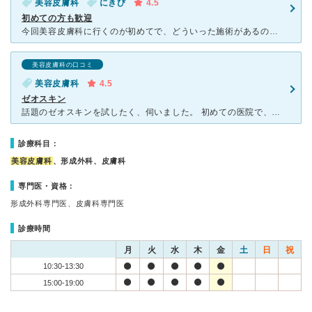
美容皮膚科
にきび
4.5
初めての方も歓迎
今回美容皮膚科に行くのが初めてで、どういった施術があるのか、どのくらいの料金がかかるのか分からず不安でしたが、そんな方にも大丈夫なよう丁寧な説明をしてくれたおかげで助かりました。また、前に相談に行った
美容皮膚科の口コミ
美容皮膚科
4.5
ゼオスキン
話題のゼオスキンを試したく、伺いました。 初めての医院で、しかも美容皮膚科も初めてでしたが、先生ももちろんですが、受付の方や看護師さんも感じが良く丁寧に対応して頂けました。 希望を伝えて、どういっ
診療科目：
美容皮膚科
、形成外科、皮膚科
専門医・資格：
形成外科専門医、皮膚科専門医
診療時間
月
火
水
木
金
土
日
祝
10:30-13:30
15:00-19:00