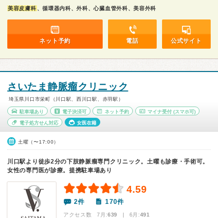
美容皮膚科
、循環器内科、外科、心臓血管外科、美容外科
ネット予約
電話
公式サイト
さいたま静脈瘤クリニック
埼玉県川口市栄町（川口駅、西川口駅、赤羽駅）
駐車場あり
電子決済可
ネット予約
マイナ受付
(スマホ可)
電子処方せん対応
女医在籍
土曜（〜17:00）
川口駅より徒歩2分の下肢静脈瘤専門クリニック。土曜も診療・手術可。
女性の専門医が診療。提携駐車場あり
4.59
2件
170件
アクセス数 7月:
639
| 6月:
491