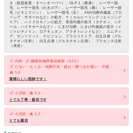
タ（肌質改善・ターンオーバー）、GLP-1（痩身）、レーザー脱
毛、レーザー脱毛（わきの下）、レーザー脱毛（腕）、レーザー脱
毛（ビキニライン）、レーザー脱毛（足）、AGA治療内服薬（プロ
ペシア・ザガーロなど）の処方、ケミカルピーリング（エイジング
ケア）、ハイドロキノンの処方、美容内服の処方（タチオン、シナ
ール、ハイチオールなど）、にきび治療、にきび内服薬の処方（イ
ソトレチノイン、ロアキュタン、アクネトレントなど）、エムディ
ア、サンソリット、ナビジョン、プラスリストア、白玉注射（グル
タチオン注射）、白玉点滴（グルタチオン点滴）、プラセンタ注射
（美容）
内科
睡眠時無呼吸症候群（SAS）
だるい・むくみ・体調不良・疲れ・寝つきが悪い・不眠
5.0
素晴らしい医師です！
小児科
5.0
とても丁寧・親切です
小児科
5.0
とても親切