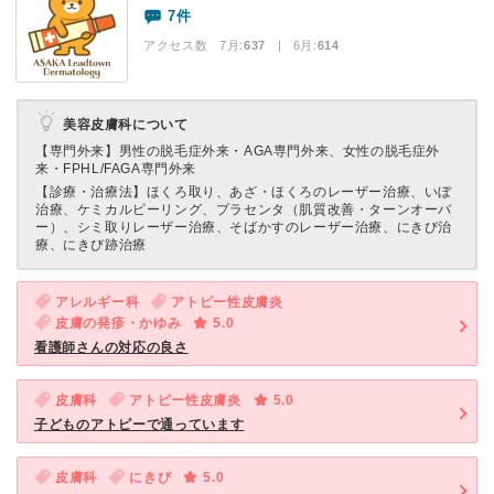
7件
アクセス数 7月:
637
| 6月:
614
美容皮膚科について
【専門外来】
男性の脱毛症外来・AGA専門外来、女性の脱毛症外
来・FPHL/FAGA専門外来
【診療・治療法】
ほくろ取り、あざ・ほくろのレーザー治療、いぼ
治療、ケミカルピーリング、プラセンタ（肌質改善・ターンオーバ
ー）、シミ取りレーザー治療、そばかすのレーザー治療、にきび治
療、にきび跡治療
アレルギー科
アトピー性皮膚炎
皮膚の発疹・かゆみ
5.0
看護師さんの対応の良さ
皮膚科
アトピー性皮膚炎
5.0
子どものアトピーで通っています
皮膚科
にきび
5.0