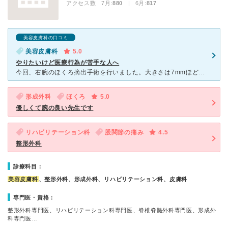
アクセス数 7月:
880
| 6月:
817
美容皮膚科の口コミ
美容皮膚科
5.0
やりたいけど医療行為が苦手な人へ
今回、右腕のほくろ摘出手術を行いました。大きさは7mmほど。(ずっとコンプレックスで今回意を決しました。) 診察はネット予約して病院へ。待ち時間は診察も手術も15分ほど。ビビりな自分にとっては心
形成外科
ほくろ
5.0
優しくて腕の良い先生です
リハビリテーション科
股関節の痛み
4.5
整形外科
診療科目：
美容皮膚科
、整形外科、形成外科、リハビリテーション科、皮膚科
専門医・資格：
整形外科専門医、リハビリテーション科専門医、脊椎脊髄外科専門医、形成外
科専門医…