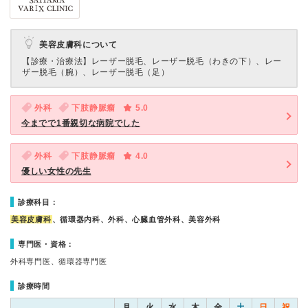
美容皮膚科について
【診療・治療法】
レーザー脱毛、レーザー脱毛（わきの下）、レー
ザー脱毛（腕）、レーザー脱毛（足）
外科
下肢静脈瘤
5.0
今までで1番親切な病院でした
外科
下肢静脈瘤
4.0
優しい女性の先生
診療科目：
美容皮膚科
、循環器内科、外科、心臓血管外科、美容外科
専門医・資格：
外科専門医、循環器専門医
診療時間
月
火
水
木
金
土
日
祝