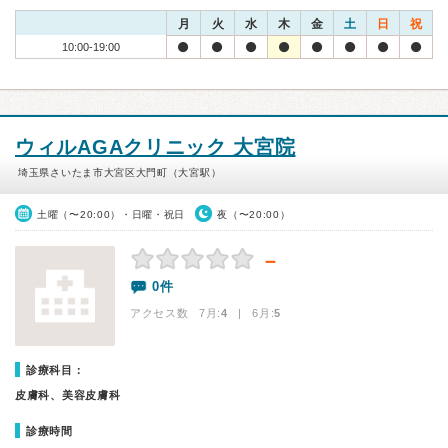
月
火
水
木
金
土
日
祝
10:00-19:00
ウィルAGAクリニック 大宮院
埼玉県さいたま市大宮区大門町（大宮駅）
土曜（〜20:00）・日曜・祝日
夜（〜20:00）
－
0件
アクセス数 7月:
4
| 6月:
5
診療科目：
皮膚科、美容皮膚科
診療時間