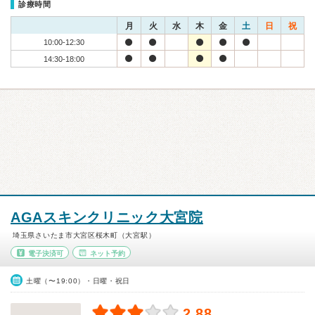
診療時間
月
火
水
木
金
土
日
祝
10:00-12:30
14:30-18:00
AGAスキンクリニック大宮院
埼玉県さいたま市大宮区桜木町（大宮駅）
電子決済可
ネット予約
土曜（〜19:00）・日曜・祝日
2.88