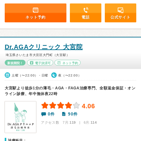
ネット予約
電話
公式サイト
Dr.AGAクリニック 大宮院
埼玉県さいたま市大宮区大門町（大宮駅）
新規開院！
電子決済可
ネット予約
土曜（〜22:00）・日曜
夜（〜22:00）
大宮駅より徒歩1分の薄毛・AGA・FAGA治療専門、全額返金保証・オン
ライン診療、年中無休夜22時
4.06
0件
90件
アクセス数 7月:
119
| 6月:
114
診療科目：