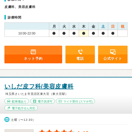
皮膚科、美容皮膚科
診療時間
月
火
水
木
金
土
日
祝
10:00-22:00
ネット予約
電話
公式サイト
いしだ皮フ科/美容皮膚科
埼玉県さいたま市見沼区東大宮（東大宮駅）
駐車場あり
電子決済可
マイナ受付
(スマホ可)
電子処方せん対応
土曜（〜12:30）