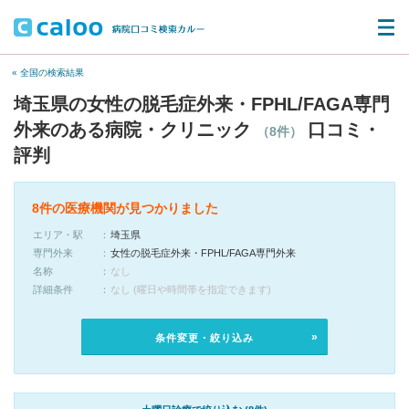
« 全国の検索結果
埼玉県の女性の脱毛症外来・FPHL/FAGA専門
外来のある病院・クリニック
口コミ・
（8件）
評判
8件の医療機関が見つかりました
エリア・駅
埼玉県
専門外来
女性の脱毛症外来・FPHL/FAGA専門外来
名称
なし
詳細条件
なし (曜日や時間帯を指定できます)
条件変更・絞り込み