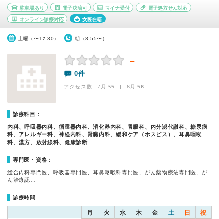
駐車場あり
電子決済可
マイナ受付
電子処方せん対応
オンライン診療対応
女医在籍
土曜（〜12:30）
朝（8:55〜）
－
0件
アクセス数 7月:
55
| 6月:
56
診療科目：
内科、呼吸器内科、循環器内科、消化器内科、胃腸科、内分泌代謝科、糖尿病
科、アレルギー科、神経内科、腎臓内科、緩和ケア（ホスピス）、耳鼻咽喉
科、漢方、放射線科、健康診断
専門医・資格：
総合内科専門医、呼吸器専門医、耳鼻咽喉科専門医、がん薬物療法専門医、が
ん治療認…
診療時間
月
火
水
木
金
土
日
祝