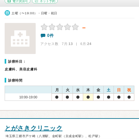
電子決済可
ネット予約
土曜（〜19:00）・日曜・祝日
－
0件
アクセス数 7月:
13
| 6月:
24
診療科目：
皮膚科、美容皮膚科
診療時間
月
火
水
木
金
土
日
祝
10:00-19:00
とがさきクリニック
埼玉県三郷市戸ケ崎（八潮駅、金町駅（京成金町駅）、松戸駅）