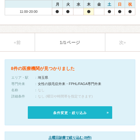
月
火
水
木
金
土
日
祝
11:00-20:00
«前
1/1ページ
次»
8件の医療機関が見つかりました
エリア・駅
埼玉県
専門外来
女性の脱毛症外来・FPHL/FAGA専門外来
名称
なし
詳細条件
なし (曜日や時間帯を指定できます)
条件変更・絞り込み
土曜日診療で絞り込む (8件)