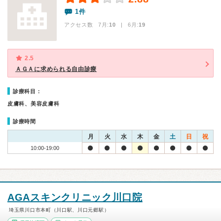
1件
アクセス数 7月:
10
| 6月:
19
2.5
ＡＧＡに求められる自由診療
診療科目：
皮膚科、美容皮膚科
診療時間
月
火
水
木
金
土
日
祝
10:00-19:00
AGAスキンクリニック川口院
埼玉県川口市本町（川口駅、川口元郷駅）