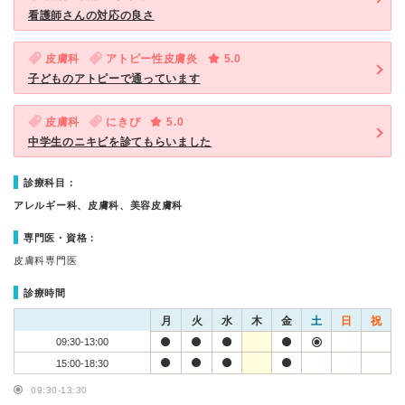
看護師さんの対応の良さ
皮膚科
アトピー性皮膚炎
5.0
子どものアトピーで通っています
皮膚科
にきび
5.0
中学生のニキビを診てもらいました
診療科目：
アレルギー科、皮膚科、美容皮膚科
専門医・資格：
皮膚科専門医
診療時間
月
火
水
木
金
土
日
祝
09:30-13:00
15:00-18:30
09:30-13:30