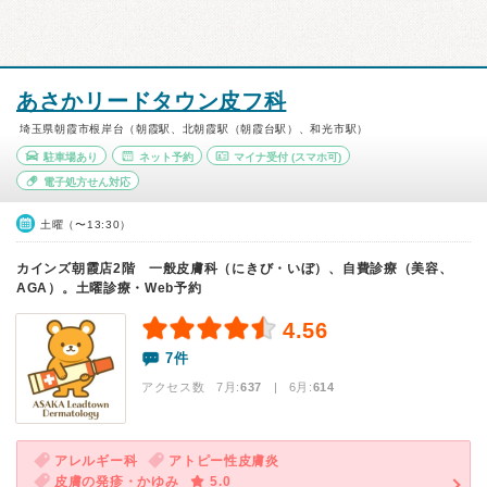
あさかリードタウン皮フ科
埼玉県朝霞市根岸台（朝霞駅、北朝霞駅（朝霞台駅）、和光市駅）
駐車場あり
ネット予約
マイナ受付
(スマホ可)
電子処方せん対応
土曜（〜13:30）
カインズ朝霞店2階 一般皮膚科（にきび・いぼ）、自費診療（美容、
AGA）。土曜診療・Web予約
4.56
7件
アクセス数 7月:
637
| 6月:
614
アレルギー科
アトピー性皮膚炎
皮膚の発疹・かゆみ
5.0