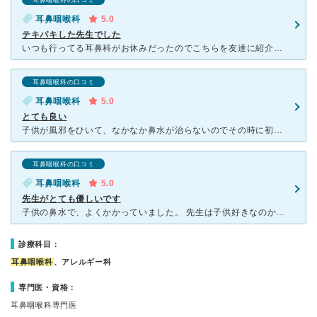
耳鼻咽喉科の口コミ
耳鼻咽喉科
5.0
テキパキした先生でした
いつも行ってる耳鼻科がお休みだったのでこちらを友達に紹介していただいたので受診しました。 行ったのは子供の風邪の時でしたが、しっかり耳の奥までよく見ていただいてるのがわかりました。 それまで通って
耳鼻咽喉科の口コミ
耳鼻咽喉科
5.0
とても良い
子供が風邪をひいて、なかなか鼻水が治らないのでその時に初めて、こちらの戸田ファミリア耳鼻咽喉科さんに伺いました。人気のようで待ち時間はありましたが、ネットで予約が出来るため、そこまでいつも待ちません。
耳鼻咽喉科の口コミ
耳鼻咽喉科
5.0
先生がとても優しいです
子供の鼻水で、よくかかっていました。 先生は子供好きなのか、とても優しく、子供に優しく接してくれて、診察が終わったら、よしよしやバイバイをしてくれます。 子供もこちらの先生ならば泣くことも少なく、
診療科目：
耳鼻咽喉科
、アレルギー科
専門医・資格：
耳鼻咽喉科専門医