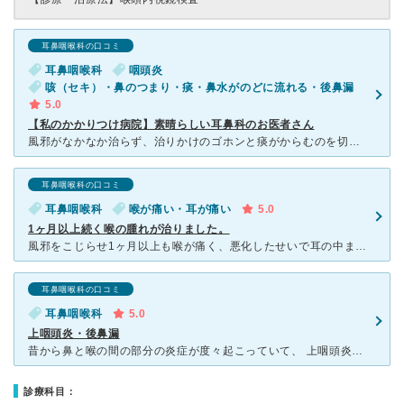
耳鼻咽喉科の口コミ
耳鼻咽喉科
咽頭炎
咳（セキ）・鼻のつまり・痰・鼻水がのどに流れる・後鼻漏
5.0
【私のかかりつけ病院】素晴らしい耳鼻科のお医者さん
風邪がなかなか治らず、治りかけのゴホンと痰がからむのを切ろうとしてもむせてせき込むようになり、自分でこれは気管支からでなく、鼻水がのどに落ちていくのが原因ではないか？と気がつき、こちらのクリニックの門
耳鼻咽喉科の口コミ
耳鼻咽喉科
喉が痛い・耳が痛い
5.0
1ヶ月以上続く喉の腫れが治りました。
風邪をこじらせ1ヶ月以上も喉が痛く、悪化したせいで耳の中まで痛くなり、内科に行っても悪化するばかりで、不安になり受診しました。 清潔感あふれる院内では、待ってる人が多かったですが、その割に早く呼ばれ
耳鼻咽喉科の口コミ
耳鼻咽喉科
5.0
上咽頭炎・後鼻漏
昔から鼻と喉の間の部分の炎症が度々起こっていて、 上咽頭炎・後鼻漏が慢性的になってしまっていました。 色んな耳鼻科に行ってみましたが、ネットのクチコミで知って以来 耳鼻科といえばもうここしか
診療科目：