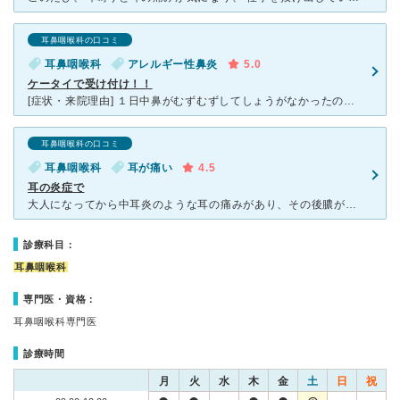
耳鼻咽喉科の口コミ
耳鼻咽喉科
アレルギー性鼻炎
5.0
ケータイで受け付け！！
[症状・来院理由] １日中鼻がむずむずしてしょうがなかったのと鼻をいじりすぎて鼻の中にでき物ができてしまい少しでも楽になりたいと思い病院に行きました。家から近いのでいつも利用しています。 [医師の
耳鼻咽喉科の口コミ
耳鼻咽喉科
耳が痛い
4.5
耳の炎症で
大人になってから中耳炎のような耳の痛みがあり、その後膿がでてきたので、受診しました。 いつもは子供の中耳炎でお世話になっています。 先生はとにかく声が小さくて、聞き取りづらいですが、診療は的確
診療科目：
耳鼻咽喉科
専門医・資格：
耳鼻咽喉科専門医
診療時間
月
火
水
木
金
土
日
祝