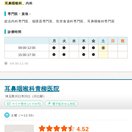
耳鼻咽喉科
、内科
専門医・資格：
総合内科専門医、循環器専門医、気管食道科専門医、耳鼻咽喉科専門医
診療時間
月
火
水
木
金
土
日
祝
09:00-12:00
15:00-17:30
09:00-11:00
耳鼻咽喉科青柳医院
埼玉県川口市川口（川口駅）
マイナ受付
(スマホ可)
電子処方せん対応
土曜（〜12:30）
4.52