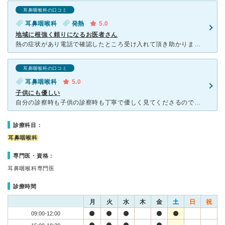
耳鼻咽喉科の口コミ
耳鼻咽喉科
発熱
5.0
地域に根強く頼りになるお医者さん
熱の症状があり電話で確認したところ受け入れて頂き助かりました。草加市で自宅から1番近い内科には断られてしまったので、とても助かりました。先生もとても優しく、また女医さんなので色々安心です。いつも混んで
耳鼻咽喉科の口コミ
耳鼻咽喉科
5.0
子供にも優しい
自分の診察時も子供の診察時も丁寧で優しく見てくださるので安心して通えます。 子供の鼻水がひどい時によく診察していただいていますが、吸引時も子供が怖がらないように優しく声掛けしてくださり、スタッフさん
診療科目：
耳鼻咽喉科
専門医・資格：
耳鼻咽喉科専門医
診療時間
月
火
水
木
金
土
日
祝
09:00-12:00