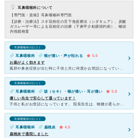
耳鼻咽喉科について
【専門医・資格】
耳鼻咽喉科専門医
【診療・治療法】
スギ花粉症の舌下免疫療法（シダキュア）、炭酸
ガスレーザー等による花粉症の治療（下鼻甲介粘膜焼灼術）、喉頭
内視鏡検査
耳鼻咽喉科の口コミ
耳鼻咽喉科
喉が痛い・声が枯れる
5.0
お薬がよく効きます
風邪や鼻炎症状が出た時に子供と共に何度かお世話になっている耳鼻科です。キッズスペースもあり子供も連れて行きやすい雰囲気はあります。先生は若い男性の先生で、説明が丁寧で子供にも優しいので安心できます。こ
耳鼻咽喉科の口コミ
耳鼻咽喉科
咳（セキ）・喉が痛い・耳が痛い
5.0
優しい先生で安心して通っています！
子供と私がお世話になっています。 院長先生は、物腰が柔らかく、優しいです。 説明も丁寧で、分からないことがあっても質問しやすい雰囲気です。 診察もきちんとしてくれます。 病院は混んでいますが、
耳鼻咽喉科の口コミ
耳鼻咽喉科
扁桃炎
4.5
扁桃炎で通院しました