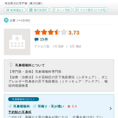
埼玉県川口市戸塚（東川口駅）
駐車場あり
電子決済可
ネット予約
マイナ受付
(スマホ可)
土曜（〜13:00）
3.73
15件
アクセス数 7月:
319
| 6月:
362
耳鼻咽喉科について
【専門医・資格】
耳鼻咽喉科専門医
【診療・治療法】
スギ花粉症の舌下免疫療法（シダキュア）、ダニ
アレルギー性鼻炎の舌下免疫療法（ミティキュア・アシテア）、喉
頭内視鏡検査
耳鼻咽喉科の口コミ
耳鼻咽喉科
耳鳴り・耳が痛い
5.0
予約制の耳鼻科
このたび、耳鳴りと耳の痛みが気になり、 仕事を抜け出していきました。平日の午後１６時、初診で伺おうとしたら 待ち人数がなんと３５人とモニターに表示されていて 私は大変ビックリしました。 受