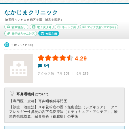
なかじまクリニック
埼玉県さいたま市緑区美園（浦和美園駅）
駐車場あり
電子決済可
ネット予約
マイナ受付
(スマホ可)
電子処方せん対応
女医在籍
土曜（〜12:30）
4.29
8件
アクセス数 7月:
305
| 6月:
276
耳鼻咽喉科について
【専門医・資格】
耳鼻咽喉科専門医
【診療・治療法】
スギ花粉症の舌下免疫療法（シダキュア）、ダニ
アレルギー性鼻炎の舌下免疫療法（ミティキュア・アシテア）、喉
頭内視鏡検査、副鼻腔炎（蓄膿症）の手術