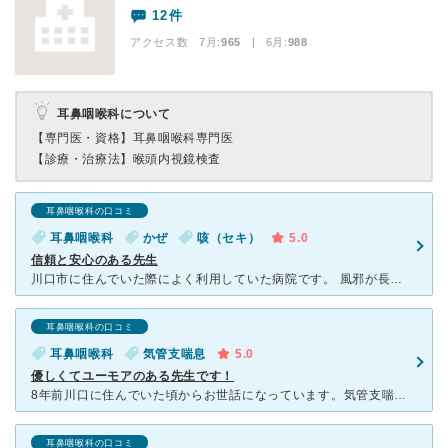
12件
アクセス数 7月:
965
| 6月:
988
耳鼻咽喉科について
【専門医・資格】
耳鼻咽喉科専門医
【診療・治療法】
喉頭内視鏡検査
耳鼻咽喉科の口コミ
耳鼻咽喉科
かぜ
咳（セキ）
5.0
信頼と安心のある先生
川口市に住んでいた際によく利用していた病院です。 風邪が長引いてしまい、咳がなかなか止まらず、いくつか病院を変えてみたものの、良くならなかったので、友人に勧められ訪問しました。 こちらにお世話
耳鼻咽喉科の口コミ
耳鼻咽喉科
気管支喘息
5.0
優しくてユーモアのある先生です！
8年前川口に住んでいた頃からお世話になっています。気管支喘息になるたびに駆け込んでいました。 引っ越してからは近くの耳鼻科に行っていましたが、 風邪で喉が腫れているのに、大した事ないと誤診され翌日
耳鼻咽喉科の口コミ