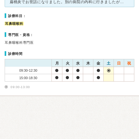
扁桃炎でお世話になりました。別の病院の内科に行きましたが症状が良くならず逆に悪化してしまい、かみうらさんへ行きました。外は寒い中、診療時間前から多くの方が並んでいましたがスムーズに対応して頂き外で待つ
診療科目：
耳鼻咽喉科
専門医・資格：
耳鼻咽喉科専門医
診療時間
月
火
水
木
金
土
日
祝
09:30-12:30
15:00-18:30
09:00-13:00