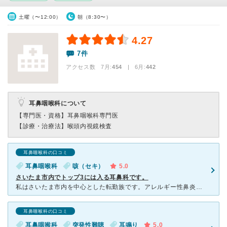
土曜（〜12:00）
朝（8:30〜）
4.27
7件
アクセス数 7月:
454
| 6月:
442
耳鼻咽喉科について
【専門医・資格】
耳鼻咽喉科専門医
【診療・治療法】
喉頭内視鏡検査
耳鼻咽喉科の口コミ
耳鼻咽喉科
咳（セキ）
5.0
さいたま市内でトップ3には入る耳鼻科です。
私はさいたま市内を中心とした転勤族です。アレルギー性鼻炎があり、しばしば蓄膿症にもなり、風邪もひきやすいので、転勤して転居する度に近くの良い耳鼻科をさがします。今まで20件以上かかったと思います。
耳鼻咽喉科の口コミ
耳鼻咽喉科
突発性難聴
耳鳴り
5.0