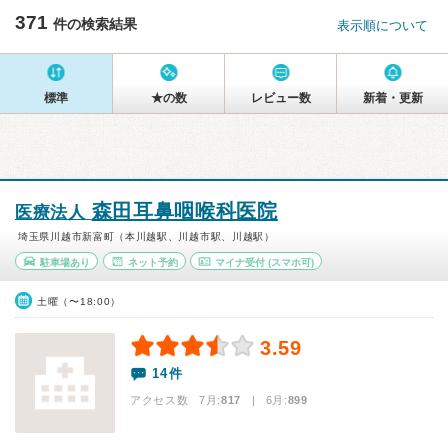
371
件の検索結果
表示順について
標準
★の数
レビュー数
新着・更新
森田耳鼻咽喉科医院
医療法人
埼玉県川越市新富町（本川越駅、川越市駅、川越駅）
駐車場あり
ネット予約
マイナ受付
(スマホ可)
土曜（〜18:00）
3.59
14件
アクセス数 7月:
817
| 6月:
899