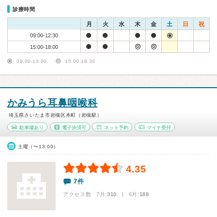
診療時間
月
火
水
木
金
土
日
祝
09:00-12:30
15:00-18:00
09:00-13:00
15:00-18:30
かみうら耳鼻咽喉科
埼玉県さいたま市岩槻区本町（岩槻駅）
駐車場あり
電子決済可
ネット予約
マイナ受付
土曜（〜13:00）
4.35
7件
アクセス数 7月:
310
| 6月:
188