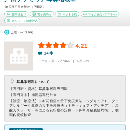
埼玉県戸田市新曽（戸田駅）
駐車場あり
電子決済可
ネット予約
マイナ受付
(スマホ可)
オンライン診療対応
土曜（〜13:00）
4.21
14件
アクセス数 7月:
466
| 6月:
229
耳鼻咽喉科について
【専門医・資格】
耳鼻咽喉科専門医
【専門外来】
補聴器専門外来
【診療・治療法】
スギ花粉症の舌下免疫療法（シダキュア）、ダニ
アレルギー性鼻炎の舌下免疫療法（ミティキュア・アシテア）、炭
酸ガスレーザー等による花粉症の治療（下鼻甲介粘膜焼灼術）、喉
頭内視鏡検査