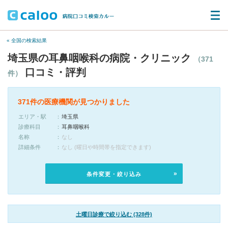
« 全国の検索結果
埼玉県の耳鼻咽喉科の病院・クリニック
（371
口コミ・評判
件）
371件の医療機関が見つかりました
エリア・駅
埼玉県
診療科目
耳鼻咽喉科
名称
なし
詳細条件
なし (曜日や時間帯を指定できます)
条件変更・絞り込み
土曜日診療で絞り込む (328件)