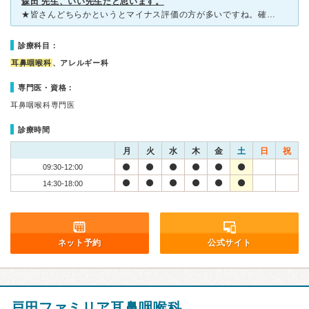
森田 先生、いい先生だと思います。
★皆さんどちらかというとマイナス評価の方が多いですね。確かに分かるような気もします。 でも私はそうは思いません。６回位、お世話になっているのですが捉え方の違いですかね、、 ★診察・診療は
診療科目：
耳鼻咽喉科
、アレルギー科
専門医・資格：
耳鼻咽喉科専門医
診療時間
月
火
水
木
金
土
日
祝
09:30-12:00
14:30-18:00
ネット予約
公式サイト
戸田ファミリア耳鼻咽喉科