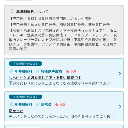
耳鼻咽喉科について
【専門医・資格】
耳鼻咽喉科専門医、めまい相談医
【専門外来】
めまい専門外来、補聴器専門外来、難聴専門外来
【診療・治療法】
スギ花粉症の舌下免疫療法（シダキュア）、ダニ
アレルギー性鼻炎の舌下免疫療法（ミティキュア・アシテア）、炭
酸ガスレーザー等による花粉症の治療（下鼻甲介粘膜焼灼術）、鼓
膜チューブ留置術、アデノイド切除術、喉頭内視鏡検査、小児聴力
障害の診療
耳鼻咽喉科の口コミ
耳鼻咽喉科
急性副鼻腔炎
5.0
しっかりと原因を探して下さる良い病院です
季節の変わり目に咳が止まらなくなる症状が何年も続いており 毎度、咳喘息になっています。 ふと、今回は鼻が喉に垂れてきて咳が出ているように感じ 評判の江原耳鼻咽喉科へかかりました。 症状
耳鼻咽喉科の口コミ
耳鼻咽喉科
扁桃炎
4.5
良かった
鼻カメラをしたので少し高かったが、他の耳鼻科よりすごく良かった。診た瞬間「これはコロナじゃないね、ひどくなったら入院だった」と別の病名（扁桃炎と咽頭炎）を伝えてくれて迅速な対応。 また、予約もスムー