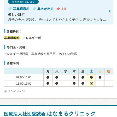
耳鼻咽喉科の口コミ
耳鼻咽喉科
鼻水が出る
4.5
優しい対応
息子の鼻水で受診。 先生はとてもやさしく子供に 声掛けをしながら診察して下さりました。 がんばれー、すごい！と褒めながらだったので子供も落ち着きながら診察されていました。 アレルギー検査も小さな
診療科目：
耳鼻咽喉科
、アレルギー科
専門医・資格：
アレルギー専門医、耳鼻咽喉科専門医、めまい相談医
診療時間
月
火
水
木
金
土
日
祝
09:00-13:00
15:00-19:00
15:00-18:00
はなまるクリニック
医療法人社団愛誠会