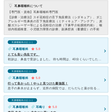
耳鼻咽喉科について
【専門医・資格】
耳鼻咽喉科専門医
【診療・治療法】
スギ花粉症の舌下免疫療法（シダキュア）、ダニ
アレルギー性鼻炎の舌下免疫療法（ミティキュア・アシテア）、炭
酸ガスレーザー等による花粉症の治療（下鼻甲介粘膜焼灼術）、喉
頭内視鏡検査、小児聴力障害の診療、副鼻腔炎（蓄膿症）の手術
耳鼻咽喉科の口コミ
耳鼻咽喉科
5.0
とても良い先生です。
初診は、鼻血で受診しました。 待ち時間は、40分くらいでした。 治療はまったく痛みはなく、念のためと血圧も測ってくれました。 鼻血で行ったのですが、他の不安だった症状を話すと、 優しい感じで丁
耳鼻咽喉科の口コミ
耳鼻咽喉科
5.0
行って良かった！やっと見つけた最強医！
息子の鼻水が止まらず、近所の病院では、だらだらと薬が出るだけで良くならず‥先日急に泣き続けるので、慌てて土曜日も診察している森田耳鼻科に行ってみました。 土曜日の午前で、待合室は座る席もない位混んで
耳鼻咽喉科の口コミ
耳鼻咽喉科
耳鳴り
5.0