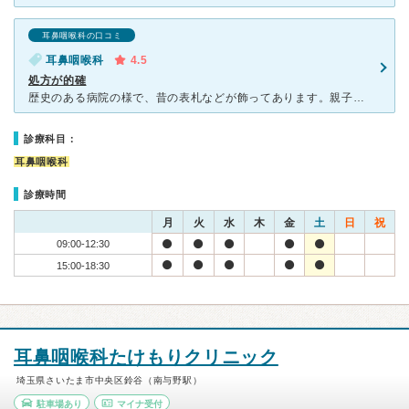
耳鼻咽喉科の口コミ
耳鼻咽喉科
4.5
処方が的確
歴史のある病院の様で、昔の表札などが飾ってあります。親子でお世話になっています。多少混んでいても先生の診察が早いのであまり待ちません。先生の早技？で、怖がりの我が子でも本泣きになる前に診察が終わり助か
診療科目：
耳鼻咽喉科
診療時間
月
火
水
木
金
土
日
祝
09:00-12:30
15:00-18:30
耳鼻咽喉科たけもりクリニック
埼玉県さいたま市中央区鈴谷（南与野駅）
駐車場あり
マイナ受付