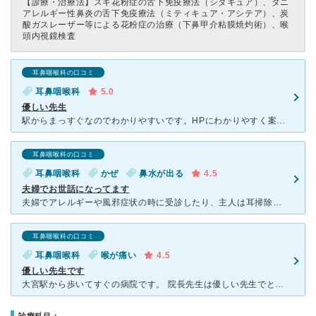
【診療・治療法】
スギ花粉症の舌下免疫療法（シダキュア）、ダニ
アレルギー性鼻炎の舌下免疫療法（ミティキュア・アシテア）、炭
酸ガスレーザー等による花粉症の治療（下鼻甲介粘膜焼灼術）、喉
頭内視鏡検査
耳鼻咽喉科の口コミ
耳鼻咽喉科
5.0
優しい先生
駅からまっすぐなのでわかりやすいです。HPにわかりやすく案内がのっているので迷わずに行けました。ネットでの当日の予約で、進み具合も随時見ることができますが、どのぐらい前になったら行けば待たないのかがな
耳鼻咽喉科の口コミ
耳鼻咽喉科
かぜ
鼻水が出る
4.5
夫婦でお世話になってます
夫婦でアレルギーや風邪症状の時に受診したり、主人は耳掃除でもお世話になっていてます。 いつでもすごく混んでいますが、予約できるし、時間になってから病院にいけるのでとてもいいです。 先生も何人かいる
耳鼻咽喉科の口コミ
耳鼻咽喉科
喉が痛い
4.5
優しい先生です
大宮駅から歩いてすぐの病院です。 院長先生は優しい先生でとても話しやすくなんでも聞けます。 喉が悪くて来てるのに顎関節症で口があまり開かなく不安でしたが無理しなくていいからねと言っていただき次回受