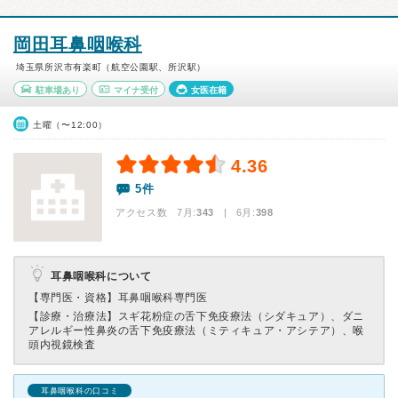
岡田耳鼻咽喉科
埼玉県所沢市有楽町（航空公園駅、所沢駅）
駐車場あり
マイナ受付
女医在籍
土曜（〜12:00）
4.36
5件
アクセス数 7月:
343
| 6月:
398
耳鼻咽喉科について
【専門医・資格】
耳鼻咽喉科専門医
【診療・治療法】
スギ花粉症の舌下免疫療法（シダキュア）、ダニ
アレルギー性鼻炎の舌下免疫療法（ミティキュア・アシテア）、喉
頭内視鏡検査
耳鼻咽喉科の口コミ