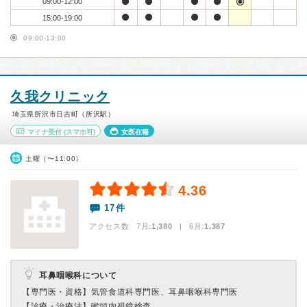
09:00-12:00
15:00-19:00
09:00-13:00
久我クリニック
埼玉県所沢市日吉町（所沢駅）
マイナ受付
(スマホ可)
女医在籍
土曜（〜11:00）
4.36
17件
アクセス数 7月:
1,380
| 6月:
1,387
耳鼻咽喉科について
【専門医・資格】
気管食道科専門医、耳鼻咽喉科専門医
【診療・治療法】
喉頭内視鏡検査