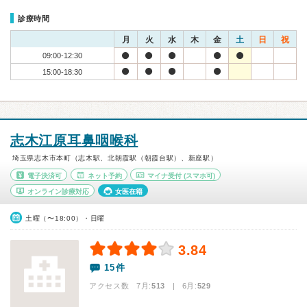
診療時間
月
火
水
木
金
土
日
祝
09:00-12:30
15:00-18:30
志木江原耳鼻咽喉科
埼玉県志木市本町（志木駅、北朝霞駅（朝霞台駅）、新座駅）
電子決済可
ネット予約
マイナ受付
(スマホ可)
オンライン診療対応
女医在籍
土曜（〜18:00）・日曜
3.84
15件
アクセス数 7月:
513
| 6月:
529