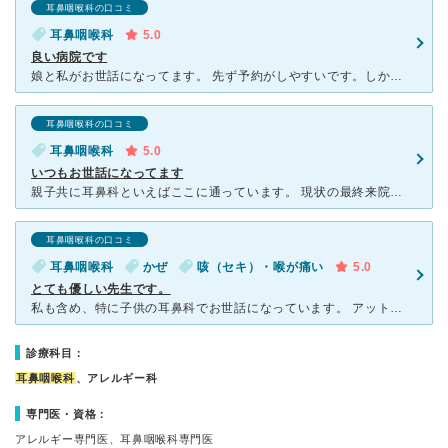
耳鼻咽喉科の口コミ
耳鼻咽喉科
5.0
良い病院です
娘と私がお世話になってます。 先ず予約がしやすいです。しかも、病院まで行って並ぶ方に配慮してネット予約は開始時間とずらしていて公平性があると思います。 先生はお若いのにしっかり診察してくださいます
耳鼻咽喉科の口コミ
耳鼻咽喉科
5.0
いつもお世話になってます
親子共に耳鼻科といえばここに通っています。 現状の最終来院時は、４歳の息子が風邪をひいたようで咳がひどかったためかかりました。 ネット予約があり、自分の番が近くなると病院に向かうので院内ではあ
耳鼻咽喉科の口コミ
耳鼻咽喉科
かぜ
咳（セキ）・喉が痛い
5.0
とても優しい先生です。
私も含め、特に子供の耳鼻科でお世話になっています。 アットホームな病院でとても通いやすいです。 ネット予約や電話予約が出来るので、いつも活用しています。 ※１度予約なしで行ったらとても混んでいた
診療科目：
耳鼻咽喉科
、アレルギー科
専門医・資格：
アレルギー専門医、耳鼻咽喉科専門医