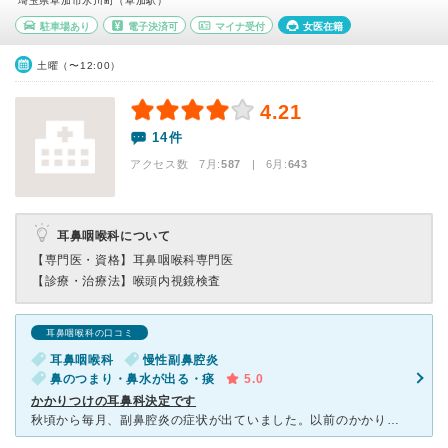
埼玉県草加市氷川町（草加駅）
駐車場あり
電子決済可
マイナ受付
女医在籍
土曜（〜12:00）
4.21
14件
アクセス数 7月:
587
| 6月:
643
耳鼻咽喉科について
【専門医・資格】
耳鼻咽喉科専門医
【診療・治療法】
喉頭内視鏡検査
耳鼻咽喉科の口コミ
耳鼻咽喉科
慢性副鼻腔炎
鼻のつまり・鼻水が出る・痰
5.0
かかりつけの耳鼻科決定です
秋頃から毎月、副鼻腔炎の症状が出ていました。以前のかかりつけの耳鼻科で3回診てもらいましたが、ぶり返えし、「次、副鼻腔炎になったら手術が必要です」と言われ、他の耳鼻科に行ったらアレルギー性鼻炎と診断さ