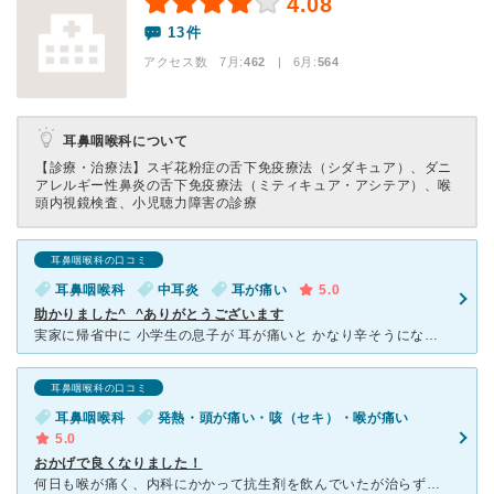
4.08
13件
アクセス数 7月:
462
| 6月:
564
耳鼻咽喉科について
【診療・治療法】
スギ花粉症の舌下免疫療法（シダキュア）、ダニ
アレルギー性鼻炎の舌下免疫療法（ミティキュア・アシテア）、喉
頭内視鏡検査、小児聴力障害の診療
耳鼻咽喉科の口コミ
耳鼻咽喉科
中耳炎
耳が痛い
5.0
助かりました^_^ありがとうございます
実家に帰省中に 小学生の息子が 耳が痛いと かなり辛そうになってしまい、 それが土曜日の午後というのもあり、 どうしたらよいか困りましたが、、 検索して土曜日午後も診療していた こちらの
耳鼻咽喉科の口コミ
耳鼻咽喉科
発熱・頭が痛い・咳（セキ）・喉が痛い
5.0
おかげで良くなりました！
何日も喉が痛く、内科にかかって抗生剤を飲んでいたが治らず、38度以上発熱したので他の内科に行ったら、耳鼻科にも行くことを勧められ、子供が行っているいつもめちゃめちゃ混んでいる耳鼻科に電話したら、初めて