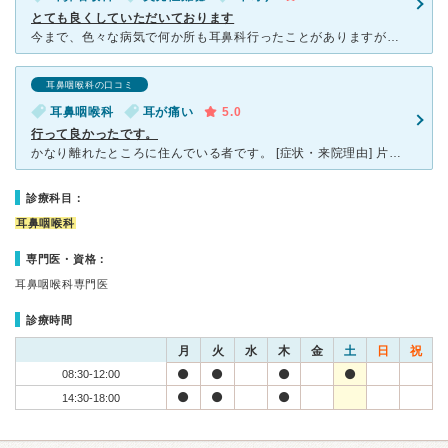
とても良くしていただいております
今まで、色々な病気で何か所も耳鼻科行ったことがありますが、耳鼻咽喉科たけもりクリニックの竹森先生は、懇切丁寧に診察、検査、説明をしていただき、ほかの病気のことまでアドバイスをして頂いて、とても感謝して
耳鼻咽喉科の口コミ
耳鼻咽喉科
耳が痛い
5.0
行って良かったです。
かなり離れたところに住んでいる者です。 [症状・来院理由] 片耳に違和感があり、聞こえがおかしくなってしまったため、 家の近所の別の医院に行き、連続で２日通院。 しかしその翌朝、耳から出血
診療科目：
耳鼻咽喉科
専門医・資格：
耳鼻咽喉科専門医
診療時間
月
火
水
木
金
土
日
祝
08:30-12:00
14:30-18:00