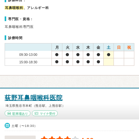
診療科目：
耳鼻咽喉科
、アレルギー科
専門医・資格：
耳鼻咽喉科専門医
診療時間
月
火
水
木
金
土
日
祝
09:30-13:00
15:00-18:30
荻野耳鼻咽喉科医院
埼玉県熊谷市本町（熊谷駅、上熊谷駅）
駐車場あり
マイナ受付
土曜（〜18:30）