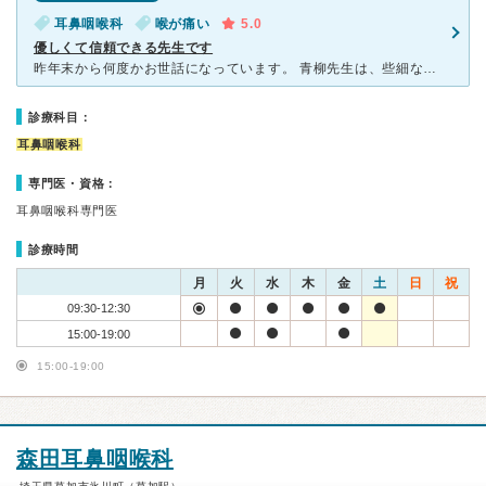
耳鼻咽喉科
喉が痛い
5.0
優しくて信頼できる先生です
昨年末から何度かお世話になっています。 青柳先生は、些細なことでも親切丁寧に診察してくださるので、いつも安心できます。 （こちらの病院にお世話になる前に他の耳鼻科を受診しましたが、とても素っ気ない
診療科目：
耳鼻咽喉科
専門医・資格：
耳鼻咽喉科専門医
診療時間
月
火
水
木
金
土
日
祝
09:30-12:30
15:00-19:00
15:00-19:00
森田耳鼻咽喉科